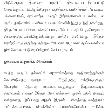
விடுகின்றன. இலங்கை மாத்திரம் இத்தகைய இடர்பாட்டு
நிலைக்குள்ளாகியிருக்கிறது என்றில்லை. பாகிஸ்தான், நேபாளம்,
பங்களாதேஷ், தாய்லாந்து மற்றும் இந்தோனேஷியா என்று பல
ஆசிய நாடுகளில் அண்மைய வருடங்களில் இது நடந்திருக்கிறது.
இந்த ‘வழமை நிலையாக்கல்’ பாதையில் பர்மாவும் மெதுமெதுவாக
செல்லத்தொடங்கியிருக்கின்றது என்றே தெரிகிறது. இந்தத்
தோற்றப்பாடு குறித்து தத்துவ ரீதியான ஆழமான ஆய்வொன்றை
இன்னொரு கட்டுரையில்தான் செய்ய முடியும்.
ஜனநாயக பாதுகாப்பு அரண்கள்
கடந்த வருடம் நல்லாட்சி அரசாங்கத்தை அதிகாரத்துக்குக்
கொண்டுவந்த ஜனநாயக – சீர்த்திருத்த சக்திகளுக்கும்
அவற்றின் ஆதரவு வாக்காளர்களுக்கும் இருக்கக்கூடிய
தெரிவுகள் எவை? இந்தக் கேள்விக்கான முதல் பதில் மிகவும்
எளிதானது. இப்போது அதன் இருண்ட பக்கத்தை மாத்திரமே
காட்டக்கூடியதாக இருக்கின்ற அரசாங்கமொன்று குறித்து