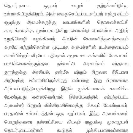
தொடர்புடைய ஒருவர் ஊழல் குற்றச்சாட்டுக்கு
உள்ளாகியிருக்கிறார். அவர் கைதுசெய்யப்படமாட்டார் என்று சட்டம்
ஒழுங்கு அமைச்சருக்கு ஊடகங்களின் தொலைக்காட்சி
கமராக்களுக்கு முன்பாக நின்று கொண்டு பொலிஸ்மா அதிபர்
உறுதிமொழி வழங்கினார். அவரின் கோமாளித்தனத்தையும்
அறவே ஏற்றுக்கொள்ள முடியாத அமைச்சரின் நடத்தையையும்
காண்பிக்கும் வீடியோ பதிவுகள் சமூக ஊடகங்களில் வேகமாகப்
பரவிக்கொண்டிருந்தன. நல்லாட்சி அரசாங்கம் எந்தளவு
தூரத்துக்கு அரசியல், தார்மீக மற்றும் நிறுவன ரீதியான
சீரழிவுக்கு உள்ளாகியிருக்கிறது என்பதை இது பிரகாசமாக
அம்பலப்படுத்தியருக்கிறது. இதில் முக்கியமாகக் கவனிக்க
வேண்டியது என்னவென்றால் இச்சம்பவத்தில் சம்பந்தப்பட்ட
அமைச்சர் பிரதமர் விக்கிரமசிங்கவுக்கு மிகவும் வேண்டியவர்.
பிரதமரின் உள்வட்டத்தின் ஒரு உறுப்பினர். இந்த அமைச்சரைப்
பொறுத்தவரை நல்லாட்சியை விடவும் ராஜபக்‌ஷ முகாமுடன்
தொடர்புடையவர்கள் கூடுதல் முக்கியமானவர்களாக