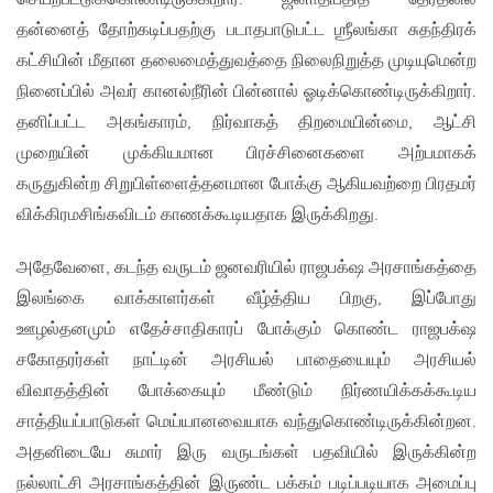
தன்னைத் தோற்கடிப்பதற்கு படாதபாடுபட்ட ஶ்ரீலங்கா சுதந்திரக்
கட்சியின் மீதான தலைமைத்துவத்தை நிலைநிறுத்த முடியுமென்ற
நினைப்பில் அவர் கானல்நீரின் பின்னால் ஓடிக்கொண்டிருக்கிறார்.
தனிப்பட்ட அகங்காரம், நிர்வாகத் திறமையின்மை, ஆட்சி
முறையின் முக்கியமான பிரச்சினைகளை அற்பமாகக்
கருதுகின்ற சிறுபிள்ளைத்தனமான போக்கு ஆகியவற்றை பிரதமர்
விக்கிரமசிங்கவிடம் காணக்கூடியதாக இருக்கிறது.
அதேவேளை, கடந்த வருடம் ஜனவரியில் ராஜபக்‌ஷ அரசாங்கத்தை
இலங்கை வாக்காளர்கள் வீழ்த்திய பிறகு, இப்போது
ஊழல்தனமும் எதேச்சாதிகாரப் போக்கும் கொண்ட ராஜபக்‌ஷ
சகோதரர்கள் நாட்டின் அரசியல் பாதையையும் அரசியல்
விவாதத்தின் போக்கையும் மீண்டும் நிர்ணயிக்கக்கூடிய
சாத்தியப்பாடுகள் மெய்யானவையாக வந்துகொண்டிருக்கின்றன.
அதனிடையே சுமார் இரு வருடங்கள் பதவியில் இருக்கின்ற
நல்லாட்சி அரசாங்கத்தின் இருண்ட பக்கம் படிப்படியாக அமைப்பு