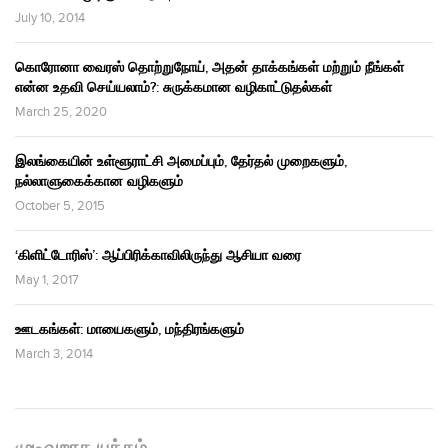
July 10, 2014
கொரோனா வைரஸ் தொற்றுநோய், அதன் தாக்கங்கள் மற்றும் நீங்கள்
என்ன உதவி செய்யலாம்?: சுருக்கமான வழிகாட்டுதல்கள்
March 25, 2020
இலங்கையின் உள்ளூராட்சி அமைப்பும், தேர்தல் முறைகளும்,
நல்லாளுகைக்கான வழிகளும்
October 5, 2015
‘கிளிட்டோரிஸ்’: ஆப்பிரிக்காவிலிருந்து ஆசியா வரை
May 1, 2017
ஊடகங்கள்: மாயைகளும், மந்திரங்களும்
March 3, 2014