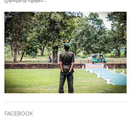
முடிவுறாத யுத்தம்…
FACEBOOK