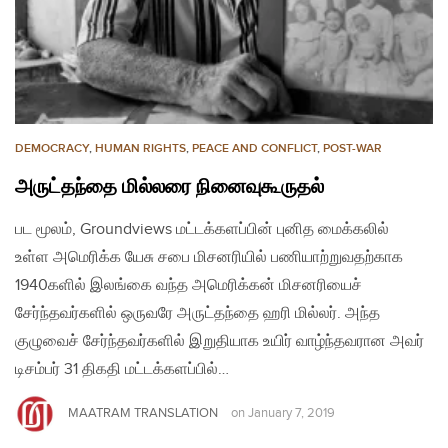
DEMOCRACY
,
HUMAN RIGHTS
,
PEACE AND CONFLICT
,
POST-WAR
அருட்தந்தை மில்லரை நினைவுகூருதல்
பட மூலம், Groundviews மட்டக்களப்பின் புனித மைக்கலில்
உள்ள அமெரிக்க யேசு சபை மிசனரியில் பணியாற்றுவதற்காக
1940களில் இலங்கை வந்த அமெரிக்கன் மிசனரியைச்
சேர்ந்தவர்களில் ஒருவரே அருட்தந்தை ஹரி மில்லர். அந்த
குழுவைச் சேர்ந்தவர்களில் இறுதியாக உயிர் வாழ்ந்தவரான அவர்
டிசம்பர் 31 திகதி மட்டக்களப்பில்…
MAATRAM TRANSLATION
on
January 7, 2019