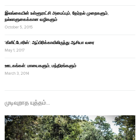
இலங்கையின் உள்ளூராட்சி அமைப்பும், தேர்தல் முறைகளும்,
நல்லாளுகைக்கான வழிகளும்
October 5, 2015
‘கிளிட்டோரிஸ்’: ஆப்பிரிக்காவிலிருந்து ஆசியா வரை
May 1, 2017
ஊடகங்கள்: மாயைகளும், மந்திரங்களும்
March 3, 2014
முடிவுறாத யுத்தம்…