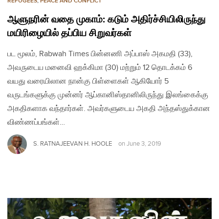
REFUGEES
,
PEACE AND CONFLICT
ஆளுநரின் வதை முகாம்: கடும் அதிர்ச்சியிலிருந்து
மயிரிழையில் தப்பிய சிறுவர்கள்
பட மூலம், Rabwah Times பின்னணி அப்பாஸ் அகமதி (33),
அவருடைய மனைவி ஹக்கிமா (30) மற்றும் 12 தொடக்கம் 6
வயது வரையிலான நான்கு பிள்ளைகள் ஆகியோர் 5
வருடங்களுக்கு முன்னர் ஆப்கானிஸ்தானிலிருந்து இலங்கைக்கு
அகதிகளாக வந்தார்கள். அவர்களுடைய அகதி அந்தஸ்துக்கான
விண்ணப்பங்கள்…
S. RATNAJEEVAN H. HOOLE
on
June 3, 2019