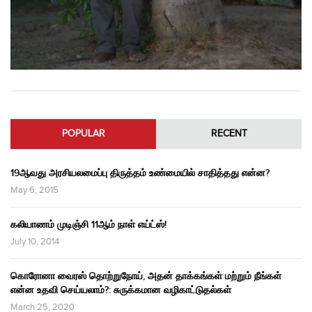
POPULAR
RECENT
19ஆவது அரசியலமைப்பு திருத்தம் உண்மையில் சாதித்தது என்ன?
May 6, 2015
கலியாணம் முடிஞ்சி 11ஆம் நாள் எய்ட்ஸ்!
July 10, 2014
கொரோனா வைரஸ் தொற்றுநோய், அதன் தாக்கங்கள் மற்றும் நீங்கள்
என்ன உதவி செய்யலாம்?: சுருக்கமான வழிகாட்டுதல்கள்
March 25, 2020