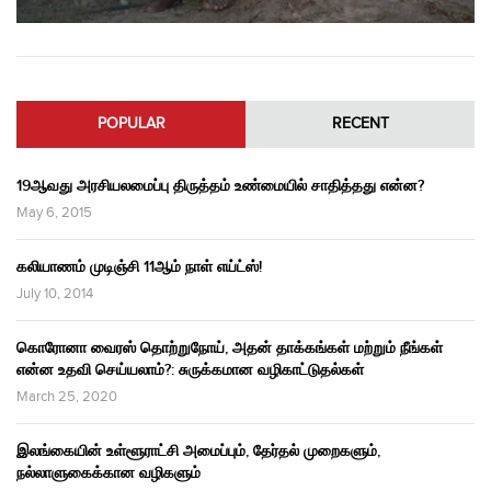
POPULAR
RECENT
19ஆவது அரசியலமைப்பு திருத்தம் உண்மையில் சாதித்தது என்ன?
May 6, 2015
கலியாணம் முடிஞ்சி 11ஆம் நாள் எய்ட்ஸ்!
July 10, 2014
கொரோனா வைரஸ் தொற்றுநோய், அதன் தாக்கங்கள் மற்றும் நீங்கள்
என்ன உதவி செய்யலாம்?: சுருக்கமான வழிகாட்டுதல்கள்
March 25, 2020
இலங்கையின் உள்ளூராட்சி அமைப்பும், தேர்தல் முறைகளும்,
நல்லாளுகைக்கான வழிகளும்