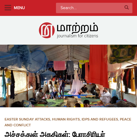
S
Search
MENU
k
for:
i
p
t
o
m
a
i
n
c
o
n
t
e
n
EASTER SUNDAY ATTACKS
,
HUMAN RIGHTS
,
IDPS AND REFUGEES
,
PEACE
t
AND CONFLICT
அச்சத்துள் அகதிகள்: பேராசிரியர்