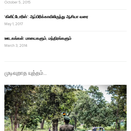
October 5, 2015
‘கிளிட்டோரிஸ்’: ஆப்பிரிக்காவிலிருந்து ஆசியா வரை
May 1, 2017
ஊடகங்கள்: மாயைகளும், மந்திரங்களும்
March 3, 2014
முடிவுறாத யுத்தம்…