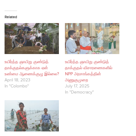
Related
உயிர்த்த ஞாயிறு குண்டுத்
உயிர்த்த ஞாயிறு குண்டுத்
தாக்குதல்களுக்காக ஏன்
தாக்குதல் விசாரணைகளில்
உண்மை ஆணைக்குழு இல்லை?
NPP அரசாங்கத்தின்
April 18, 2023
அணுகுமுறை
In "Colombo"
July 17, 2025
In "Democracy"