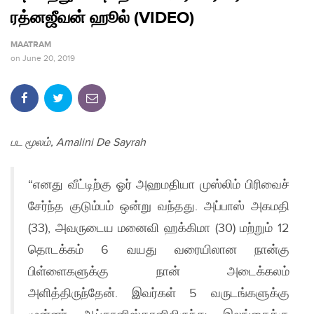
ரத்னஜீவன் ஹூல் (VIDEO)
MAATRAM
on
June 20, 2019
பட மூலம், Amalini De Sayrah
“எனது வீட்டிற்கு ஓர் அஹமதியா முஸ்லிம் பிரிவைச்
சேர்ந்த குடும்பம் ஒன்று வந்தது. அப்பாஸ் அகமதி
(33), அவருடைய மனைவி ஹக்கிமா (30) மற்றும் 12
தொடக்கம் 6 வயது வரையிலான நான்கு
பிள்ளைகளுக்கு நான் அடைக்கலம்
அளித்திருந்தேன். இவர்கள் 5 வருடங்களுக்கு