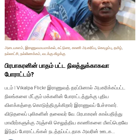
அடையாளம்
,
இராணுவமயமாக்கல்
,
கட்டுரை
,
காணி அபகரிப்பு
,
கொழும்பு
,
தமிழ்
,
நல்லாட்சி
,
நல்லிணக்கம்
,
வடக்கு-கிழக்கு
பிரபாகரனின் பாதம் பட்ட நிலத்துக்காகவா
போராட்டம்?
படம் | Vikalpa Flickr இராணுவத் தரப்பினால் அபகரிக்கப்பட்ட
நிலங்களை மீட்கும் மக்களின் போராட்டத்துக்கு புதிய
விளக்கத்தை கொடுத்திருக்கிறார் இராணுவப் பேச்சாளர்.
விடுதலைப் புலிகளின் தலைவர் வே. பிரபாகரன் கால்பதித்து
மாவீரர்களுக்கு அஞ்சலி செலுத்திய காணிகளை மீளப்பெறவே
இந்தப் போராட்டங்கள் நடத்தப்பட்டதாக அவரின் ஊடக…