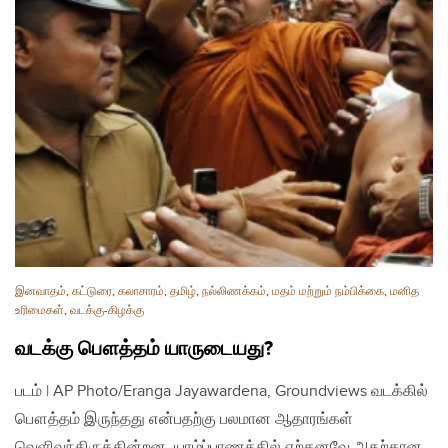
இனவாதம்
,
கட்டுரை
,
கலாசாரம்
,
தமிழ்
,
நல்லிணக்கம்
,
மதம் மற்றும் நம்பிக்கை
,
மனித
உரிமைகள்
,
வடக்கு-கிழக்கு
வடக்கு பௌத்தம் யாருடையது?
படம் | AP Photo/Eranga Jayawardena, Groundviews வடக்கில்
பௌத்தம் இருந்தது என்பதற்கு பலமான ஆதாரங்கள்
வெளிவந்திருக்கின்றன. யாழ்ப்பாணத்தில் ஏற்கனவே அதற்கான