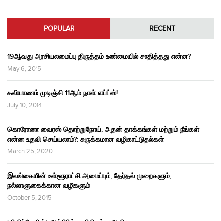
POPULAR
RECENT
19ஆவது அரசியலமைப்பு திருத்தம் உண்மையில் சாதித்தது என்ன?
May 6, 2015
கலியாணம் முடிஞ்சி 11ஆம் நாள் எய்ட்ஸ்!
July 10, 2014
கொரோனா வைரஸ் தொற்றுநோய், அதன் தாக்கங்கள் மற்றும் நீங்கள்
என்ன உதவி செய்யலாம்?: சுருக்கமான வழிகாட்டுதல்கள்
March 25, 2020
இலங்கையின் உள்ளூராட்சி அமைப்பும், தேர்தல் முறைகளும்,
நல்லாளுகைக்கான வழிகளும்
October 5, 2015