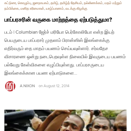
கட்டுரை
,
கொழும்பு
,
ஜனநாயகம்
,
தமிழ்
,
தமிழ்த் தேசியம்
,
நல்லிணக்கம்
,
மதம் மற்றும்
நம்பிக்கை
,
மனித உரிமைகள்
,
யாழ்ப்பாணம்
,
வடக்கு-கிழக்கு
பாப்பரசரின் வருகை மாற்றத்தை ஏற்படுத்துமா?
படம் | Columbian ஜேர்ச் மரியோ பெர்கோலியோ என்ற இயற்
பெயருடைய பாப்பரசர் முதலாம் பிரான்ஸிஸ் இலங்கைக்கு
எதிர்வரும் தை மாதம் பயணம் செய்யவுள்ளார். சர்வதேச
விசாரணை ஒன்று நடைபெறவுள்ள நிலையில் இவருடைய பயணம்
பல்வேறு கேள்விகளை எழுப்பியுள்ளது. பாப்பரசருடைய
இலங்கைக்கான பயண ஏற்பாடுகளை…
A.NIXON
on
August 12, 2014