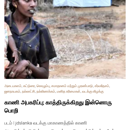
அடையாளம்
,
கட்டுரை
,
கொழும்பு
,
சமாதானம் மற்றும் முரண்பாடு
,
சர்வதேசம்
,
ஜனநாயகம்
,
நல்லாட்சி
,
நல்லிணக்கம்
,
மனித உரிமைகள்
,
வடக்கு-கிழக்கு
காணி அபகரிப்பு; காத்திருக்கிறது இன்னொரு
பொறி
படம் | jdslanka வடக்கு மாகாணத்தில் காணி