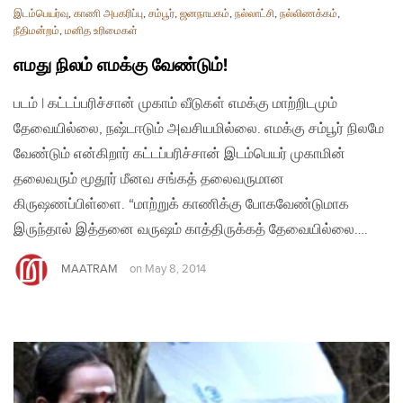
இடம்பெயர்வு
,
காணி அபகரிப்பு
,
சம்பூர்
,
ஜனநாயகம்
,
நல்லாட்சி
,
நல்லிணக்கம்
,
நீதிமன்றம்
,
மனித உரிமைகள்
எமது நிலம் எமக்கு வேண்டும்!
படம் | கட்டப்பரிச்சான் முகாம் வீடுகள் எமக்கு மாற்றிடமும்
தேவையில்லை, நஷ்டஈடும் அவசியமில்லை. எமக்கு சம்பூர் நிலமே
வேண்டும் என்கிறார் கட்டப்பரிச்சான் இடம்பெயர் முகாமின்
தலைவரும் மூதூர் மீனவ சங்கத் தலைவருமான
கிருஷணப்பிள்ளை. “மாற்றுக் காணிக்கு போகவேண்டுமாக
இருந்தால் இத்தனை வருஷம் காத்திருக்கத் தேவையில்லை….
MAATRAM
on
May 8, 2014