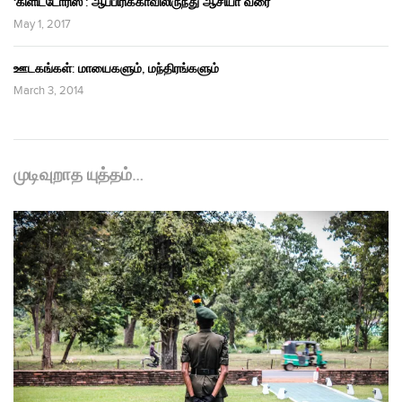
‘கிளிட்டோரிஸ்’: ஆப்பிரிக்காவிலிருந்து ஆசியா வரை
May 1, 2017
ஊடகங்கள்: மாயைகளும், மந்திரங்களும்
March 3, 2014
முடிவுறாத யுத்தம்…