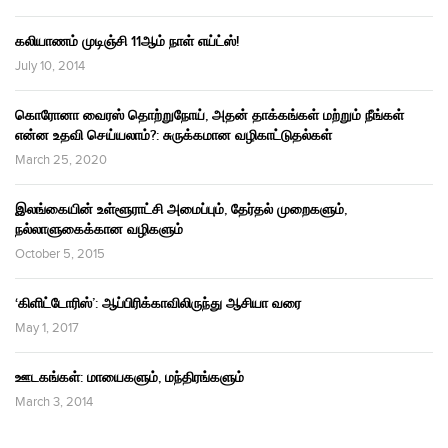
கலியாணம் முடிஞ்சி 11ஆம் நாள் எய்ட்ஸ்!
July 10, 2014
கொரோனா வைரஸ் தொற்றுநோய், அதன் தாக்கங்கள் மற்றும் நீங்கள்
என்ன உதவி செய்யலாம்?: சுருக்கமான வழிகாட்டுதல்கள்
March 25, 2020
இலங்கையின் உள்ளூராட்சி அமைப்பும், தேர்தல் முறைகளும்,
நல்லாளுகைக்கான வழிகளும்
October 5, 2015
‘கிளிட்டோரிஸ்’: ஆப்பிரிக்காவிலிருந்து ஆசியா வரை
May 1, 2017
ஊடகங்கள்: மாயைகளும், மந்திரங்களும்
March 3, 2014