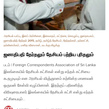
அரசியல் யாப்பு
,
இனப் பிரச்சினை
,
இனவாதம்
,
கட்டுரை
,
கொழும்பு
,
ஜனநாயகம்
,
ஜனாதிபதித் தேர்தல் 2015
,
தமிழ்
,
தமிழ்த் தேசியம்
,
தேர்தல்கள்
,
நல்லாட்சி
,
நல்லிணக்கம்
,
மனித உரிமைகள்
,
வடக்கு-கிழக்கு
ஜனாதிபதி தேர்தலும் தேசியம் பற்றிய புரிதலும்
படம் | Foreign Correspondents Association of Sri Lanka
இலங்கையில் தேசியக் கட்சிகள் என்று எந்தக் கட்சியை
கூறமுடியும் என அரசியல் விஞ்ஞானம் கற்கின்ற மாணவன்
ஒருவன் கேள்வி எழுப்பினான். இதற்குப் பதிலளித்த
விரிவுரையாளர் இலங்கையில் தேசியக் கட்சி என்று எந்தக்
கட்சியையும்…