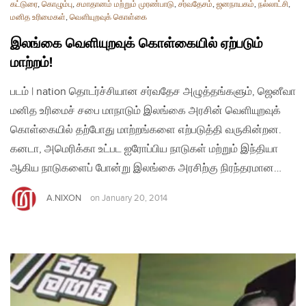
கட்டுரை
,
கொழும்பு
,
சமாதானம் மற்றும் முரண்பாடு
,
சர்வதேசம்
,
ஜனநாயகம்
,
நல்லாட்சி
,
மனித உரிமைகள்
,
வௌியுறவுக் கொள்கை
இலங்கை வெளியுறவுக் கொள்கையில் ஏற்படும்
மாற்றம்!
படம் | nation தொடர்ச்சியான சர்வதேச அழுத்தங்களும், ஜெனீவா
மனித உரிமைச் சபை மாநாடும் இலங்கை அரசின் வெளியுறவுக்
கொள்கையில் தற்போது மாற்றங்களை எற்படுத்தி வருகின்றன.
கனடா, அமெரிக்கா உட்பட ஐரோப்பிய நாடுகள் மற்றும் இந்தியா
ஆகிய நாடுகளைப் போன்று இலங்கை அரசிற்கு நிரந்தரமான…
A.NIXON
on
January 20, 2014