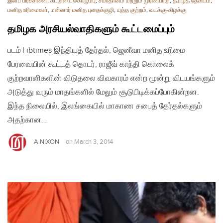
இனப் பிரச்சினை
,
கட்டுரை
,
கொழும்பு
,
சமாதானம் மற்றும் முரண்பாடு
,
தமிழ்த் தேசியம்
,
மனித உரிமைகள்
,
மன்னார் மனித புதைக்குழி
,
யுத்த குற்றம்
,
வடக்கு-கிழக்கு
தமிழக அரசியல்வாதிகளும் கூட்டமைப்பும்
படம் | ibtimes இந்தியத் தேர்தல், ஜெனீவா மனித உரிமை
பேரவையின் கூட்டத் தொடர், ராஜீவ் காந்தி கொலைக்
குற்றவாளிகளின் விடுதலை விவகாரம் என்ற மூன்று விடயங்களும்
அடுத்து வரும் மாதங்களில் மேலும் சூடுபிடிக்கப்போகின்றன.
இந்த நிலையில், இலங்கையில் மாகாண சபைத் தேர்தல்களும்
அதற்கான…
A.NIXON
on
March 3, 2014