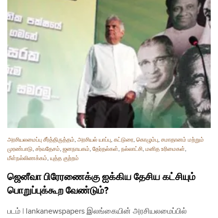
அரசியலமைப்பு சீர்த்திருத்தம்
,
அரசியல் யாப்பு
,
கட்டுரை
,
கொழும்பு
,
சமாதானம் மற்றும்
முரண்பாடு
,
சர்வதேசம்
,
ஜனநாயகம்
,
தேர்தல்கள்
,
நல்லாட்சி
,
மனித உரிமைகள்
,
மீள்நல்லிணக்கம்
,
யுத்த குற்றம்
ஜெனீவா பிரேரணைக்கு ஐக்கிய தேசிய கட்சியும்
பொறுப்புக்கூற வேண்டும்?
படம் | lankanewspapers இலங்கையின் அரசியலமைப்பில்