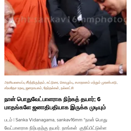
அரசியலமைப்பு சீர்த்திருத்தம்
,
கட்டுரை
,
கொழும்பு
,
சமாதானம் மற்றும் முரண்பாடு
,
சர்வதேச உறவு
,
ஜனநாயகம்
,
தேர்தல்கள்
,
நல்லாட்சி
நான் பொதுவேட்பாளராக நிற்கத் தயார்; 6
மாதங்களே ஜனாதிபதியாக இருக்க முடியும்
படம் | Sanka Vidanagama, sankav16mm “நான் பொது
வேட்பாளராக நிற்பதற்கு தயார். நாங்கள் குறிப்பிட்டுள்ள