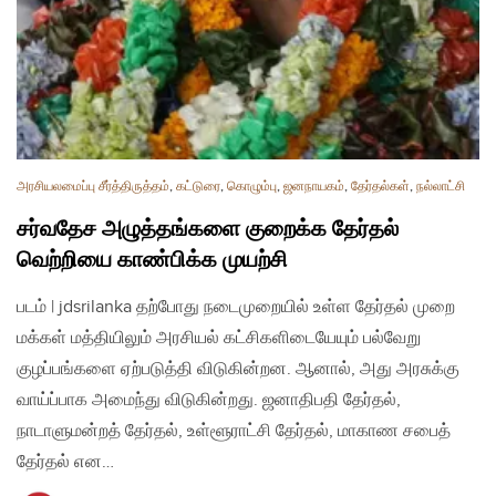
அரசியலமைப்பு சீர்த்திருத்தம்
,
கட்டுரை
,
கொழும்பு
,
ஜனநாயகம்
,
தேர்தல்கள்
,
நல்லாட்சி
சர்வதேச அழுத்தங்களை குறைக்க தேர்தல்
வெற்றியை காண்பிக்க முயற்சி
படம் | jdsrilanka தற்போது நடைமுறையில் உள்ள தேர்தல் முறை
மக்கள் மத்தியிலும் அரசியல் கட்சிகளிடையேயும் பல்வேறு
குழப்பங்களை ஏற்படுத்தி விடுகின்றன. ஆனால், அது அரசுக்கு
வாய்ப்பாக அமைந்து விடுகின்றது. ஜனாதிபதி தேர்தல்,
நாடாளுமன்றத் தேர்தல், உள்ளூராட்சி தேர்தல், மாகாண சபைத்
தேர்தல் என…