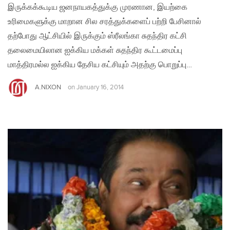
இருக்கக்கூடிய ஜனநாயகத்துக்கு முரணான, இயற்கை
உரிமைகளுக்கு மாறான சில சரத்துக்களைப் பற்றி பேசினால்
தற்போது ஆட்சியில் இருக்கும் ஸ்ரீலங்கா சுதந்திர கட்சி
தலைமையிலான ஐக்கிய மக்கள் சுதந்திர கூட்டமைப்பு
மாத்திரமல்ல ஐக்கிய தேசிய கட்சியும் அதற்கு பொறுப்பு…
A.NIXON
on
January 16, 2014