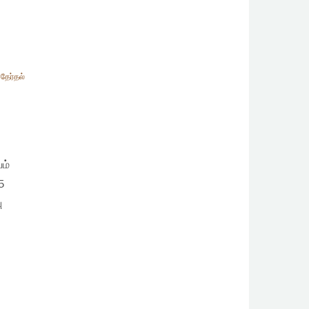
தேர்தல்
ம்
5
ு