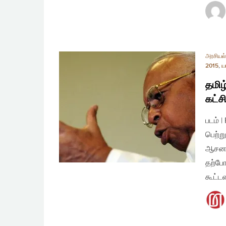
அரசியல் 
2015
,
ய
தமிழ
கட்ச
படம் 
பெற்ற
ஆசனங்
தற்போ
கூட்ட