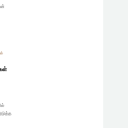
ின்
த்
கள்
ல்
அடுத்த