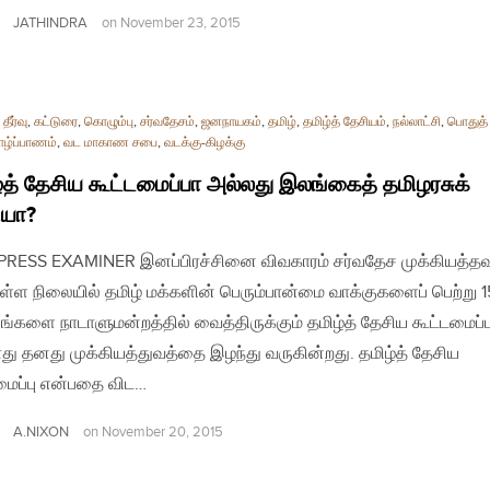
JATHINDRA
on
November 23, 2015
தீர்வு
,
கட்டுரை
,
கொழும்பு
,
சர்வதேசம்
,
ஜனநாயகம்
,
தமிழ்
,
தமிழ்த் தேசியம்
,
நல்லாட்சி
,
பொதுத் 
ாழ்ப்பாணம்
,
வட மாகாண சபை
,
வடக்கு-கிழக்கு
்த் தேசிய கூட்டமைப்பா அல்லது இலங்கைத் தமிழரசுக்
ியா?
| PRESS EXAMINER இனப்பிரச்சினை விவகாரம் சர்வதேச முக்கியத்தவ
ுள்ள நிலையில் தமிழ் மக்களின் பெரும்பான்மை வாக்குகளைப் பெற்று 1
களை நாடாளுமன்றத்தில் வைத்திருக்கும் தமிழ்த் தேசிய கூட்டமைப்ப
து தனது முக்கியத்துவத்தை இழந்து வருகின்றது. தமிழ்த் தேசிய
மைப்பு என்பதை விட…
A.NIXON
on
November 20, 2015