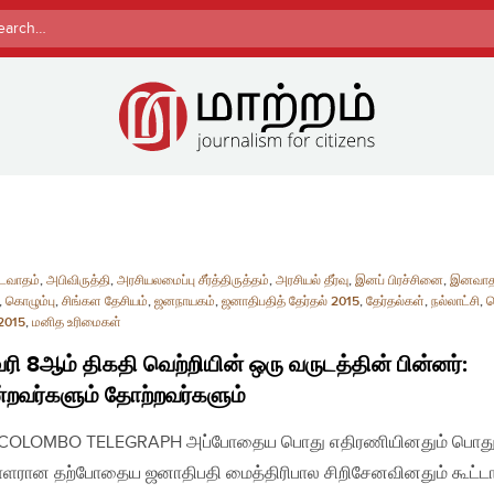
rch
டைவாதம்
,
அபிவிருத்தி
,
அரசியலமைப்பு சீர்த்திருத்தம்
,
அரசியல் தீர்வு
,
இனப் பிரச்சினை
,
இனவாத
,
கொழும்பு
,
சிங்கள தேசியம்
,
ஜனநாயகம்
,
ஜனாதிபதித் தேர்தல் 2015
,
தேர்தல்கள்
,
நல்லாட்சி
,
ப
 2015
,
மனித உரிமைகள்
ி 8ஆம் திகதி வெற்றியின் ஒரு வருடத்தின் பின்னர்:
றவர்களும் தோற்றவர்களும்
 | COLOMBO TELEGRAPH அப்போதைய பொது எதிரணியினதும் பொத
ாளரான தற்போதைய ஜனாதிபதி மைத்திரிபால சிறிசேனவினதும் கூட்ட