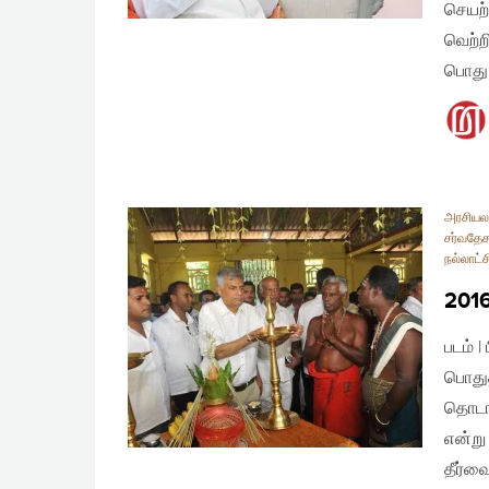
செயற்
வெற்ற
பொது 
அரசியலமை
சர்வதேச
நல்லாட்ச
2016
படம் 
பொதுத
தொடங்
என்று
தீர்வ