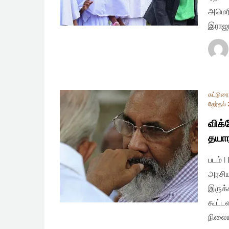
அமெரி
இராஜா
கட்டுரை
தேர்தல்
விக்
தயா
படம் 
அரசிய
இருக்
கூட்ட
நிலைய