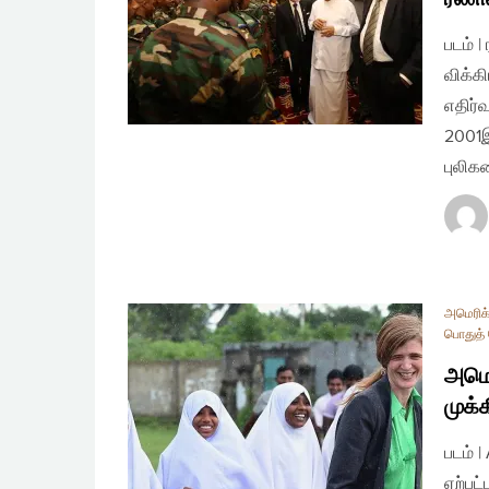
படம் 
விக்க
எதிர்
2001இ
புலிக
அமெரிக
பொதுத் 
அமெர
முக்
படம் 
ஏற்பட