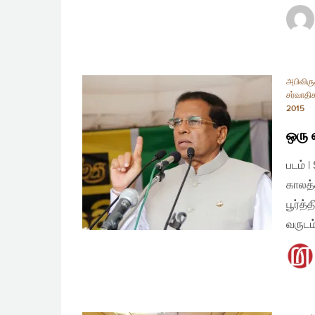
அபிவிரு
சர்வாதி
2015
ஒரு 
படம் 
காலத்
பூர்த
வருடம