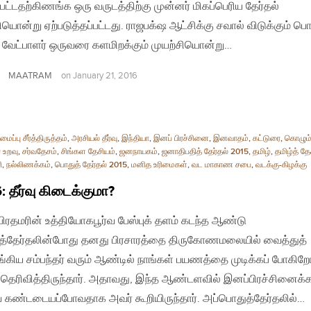
பட்டதற்கிணங்க ஒரு வருடத்திற்கு முன்னர் மிகப்பெரிய தேர்தல்
ியொன்று ஏற்படுத்தப்பட்டது. ராஜபக்‌ஷ ஆட்சிக்கு சவால் விடுக்கும் பொ
வேட்பாளர் ஒருவரை களமிறக்கும் முயற்சியொன்று…
MAATRAM
on
January 21, 2016
ப்பு சீர்த்திருத்தம்
,
அரசியல் தீர்வு
,
இந்தியா
,
இனப் பிரச்சினை
,
இனவாதம்
,
கட்டுரை
,
கொழும்
 உறவு
,
சர்வதேசம்
,
சிங்கள தேசியம்
,
ஜனநாயகம்
,
ஜனாதிபதித் தேர்தல் 2015
,
தமிழ்
,
தமிழ்த் தே
ி
,
நல்லிணக்கம்
,
பொதுத் தேர்தல் 2015
,
மனித உரிமைகள்
,
வட மாகாண சபை
,
வடக்கு-கிழக்கு
: தீர்வு கிடைக்குமா?
| பிரதமரின் உத்தியோகபூர்வ பேஸ்புக் தளம் கடந்த ஆண்டு
்தேர்தலின்போது தனது பிரசாரத்தை திருகோணமலையில் வைத்துத்
கிய சம்பந்தர் வரும் ஆண்டில் நாங்கள் பயணத்தை முடிக்கப் போகிறோ
 தெரிவித்திருந்தார். அதாவது, இந்த ஆண்டளவில் இனப்பிரச்சினைக
ை கண்டடையப்போவதாக அவர் கூறியிருந்தார். அப்பொதுத்தேர்தலில்…