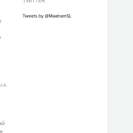
TWITTER
Tweets by @MaatramSL
ு
்
ாட்சி
,
தம்
ான