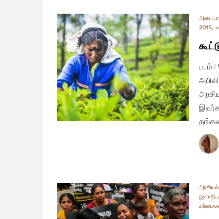
அடையா
2015
,
ம
கூட்
படம் 
அபிவி
அரசிய
இவர்க
தங்கள
அரசியல
ஜனாதிபத
உரிமைக