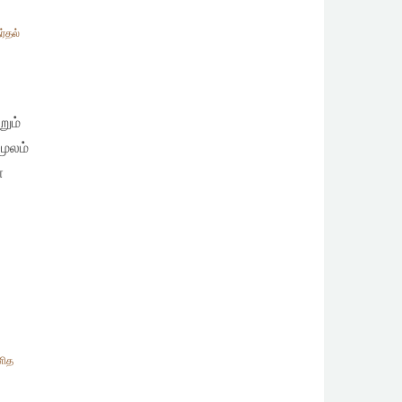
ர்தல்
றும்
மூலம்
்
னித