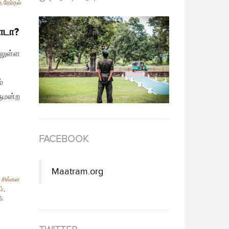
 தேர்தல்
ாடா?
ிலுள்ள
்
ளுமன்ற
FACEBOOK
Maatram.org
,
சிங்கள
ம்
,
்