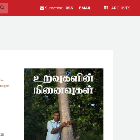
Subscribe:
RSS
|
EMAIL
ARCHIVES
ம்
,
ொதுத்
ு
ாக