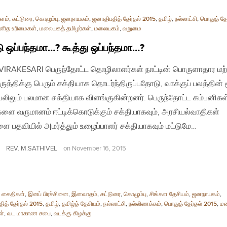
ளம்
,
கட்டுரை
,
கொழும்பு
,
ஜனநாயகம்
,
ஜனாதிபதித் தேர்தல் 2015
,
தமிழ்
,
நல்லாட்சி
,
பொதுத் தே
னித உரிமைகள்
,
மலையகத் தமிழர்கள்
,
மலையகம்
,
வறுமை
டு ஒப்பந்தமா…? கூத்து ஒப்பந்தமா…?
| VIRAKESARI பெருந்தோட்ட தொழிலாளர்கள் நாட்டின் பொருளாதார மற்
ருத்திக்கு பெரும் சக்தியாக தொடர்ந்திருப்பதோடு, வாக்குப் பலத்தின் 
லிலும் பலமான சக்தியாக விளங்குகின்றனர். பெருந்தோட்ட கம்பனிகள
ளை வருமானம் ஈட்டிக்கொடுக்கும் சக்தியாகவும், அரசியல்வாதிகள்
ை பதவியில் அமர்த்தும் உழைப்பாளர் சக்தியாகவும் மட்டுமே…
REV. M.SATHIVEL
on
November 16, 2015
் கைதிகள்
,
இனப் பிரச்சினை
,
இனவாதம்
,
கட்டுரை
,
கொழும்பு
,
சிங்கள தேசியம்
,
ஜனநாயகம்
,
ித் தேர்தல் 2015
,
தமிழ்
,
தமிழ்த் தேசியம்
,
நல்லாட்சி
,
நல்லிணக்கம்
,
பொதுத் தேர்தல் 2015
,
ம
ள்
,
வட மாகாண சபை
,
வடக்கு-கிழக்கு