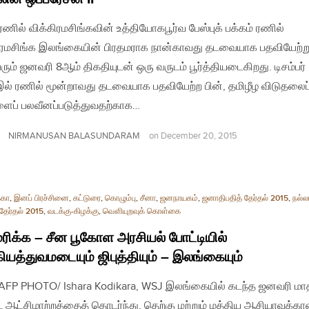
| ரணில் விக்கிரமசிங்கவின் உத்தியோகபூர்வ பேஸ்புக் பக்கம் ரணில்
ிரமசிங்க இலங்கையின் பிரதமராக நான்காவது தடவையாக பதவியேற்ற
வரும் ஜனவரி 8ஆம் திகதியுடன் ஒரு வருடம் பூர்த்தியடைகிறது. டிசம்பர்
ல் ரணில் மூன்றாவது தடவையாக பதவியேற்ற பின், தமிழீழ விடுதலைப
ளைப் பலவீனப்படுத்துவதற்காக…
NIRMANUSAN BALASUNDARAM
on
December 20, 2015
்கா
,
இனப் பிரச்சினை
,
கட்டுரை
,
கொழும்பு
,
சீனா
,
ஜனநாயகம்
,
ஜனாதிபதித் தேர்தல் 2015
,
நல்ல
தேர்தல் 2015
,
வடக்கு-கிழக்கு
,
வௌியுறவுக் கொள்கை
ிக்க – சீன பூகோள அரசியல் போட்டியில்
கியத்துவமடையும் ஜிபுத்தியும் – இலங்கையும்
| AFP PHOTO/ Ishara Kodikara, WSJ இலங்கையில் கடந்த ஜனவரி மா
்ட ஆட்சிமாற்றத்தைத் தொடர்ந்து, தெற்கு மற்றும் மத்திய ஆசியாவுக்க