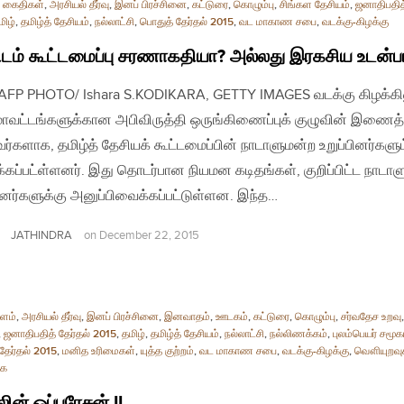
் கைதிகள்
,
அரசியல் தீர்வு
,
இனப் பிரச்சினை
,
கட்டுரை
,
கொழும்பு
,
சிங்கள தேசியம்
,
ஜனாதிபதித்
மிழ்
,
தமிழ்த் தேசியம்
,
நல்லாட்சி
,
பொதுத் தேர்தல் 2015
,
வட மாகாண சபை
,
வடக்கு-கிழக்கு
டம் கூட்டமைப்பு சரணாகதியா? அல்லது இரகசிய உடன்ப
| AFP PHOTO/ Ishara S.KODIKARA, GETTY IMAGES வடக்கு கிழக்க
ாவட்டங்களுக்கான அபிவிருத்தி ஒருங்கிணைப்புக் குழுவின் இணைத்
்களாக, தமிழ்த் தேசியக் கூட்டமைப்பின் நாடாளுமன்ற உறுப்பினர்களும
க்கப்பட்ள்ளனர். இது தொடர்பான நியமன கடிதங்கள், குறிப்பிட்ட நாடா
பினர்களுக்கு அனுப்பிவைக்கப்பட்டுள்ளன. இந்த…
JATHINDRA
on
December 22, 2015
ளம்
,
அரசியல் தீர்வு
,
இனப் பிரச்சினை
,
இனவாதம்
,
ஊடகம்
,
கட்டுரை
,
கொழும்பு
,
சர்வதேச உறவு
,
ஜனாதிபதித் தேர்தல் 2015
,
தமிழ்
,
தமிழ்த் தேசியம்
,
நல்லாட்சி
,
நல்லிணக்கம்
,
புலம்பெயர் சமூக
தேர்தல் 2015
,
மனித உரிமைகள்
,
யுத்த குற்றம்
,
வட மாகாண சபை
,
வடக்கு-கிழக்கு
,
வௌியுறவுக
ை
ின் ஒப்பரேசன் II