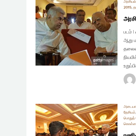
அரசியல
2015
,
த
அரசி
படம் 
ஆறு ம
தலைவர
நியமி
உறுப்
அடையா
தேசியம்
பொதுத் 
கொள்க
ரணில