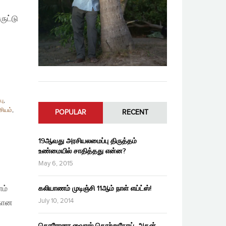
ருட்டு
பு
,
சியம்
,
POPULAR
RECENT
19ஆவது அரசியலமைப்பு திருத்தம்
உண்மையில் சாதித்தது என்ன?
May 6, 2015
ம்
கலியாணம் முடிஞ்சி 11ஆம் நாள் எய்ட்ஸ்!
July 10, 2014
்கான
கொரோனா வைரஸ் தொற்றுநோய், அதன்