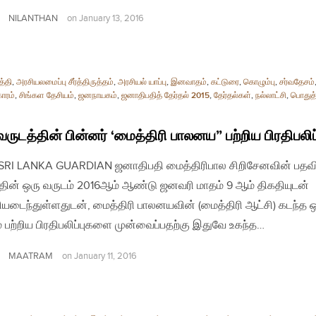
NILANTHAN
on
January 13, 2016
த்தி
,
அரசியலமைப்பு சீர்த்திருத்தம்
,
அரசியல் யாப்பு
,
இனவாதம்
,
கட்டுரை
,
கொழும்பு
,
சர்வதேசம்
காரம்
,
சிங்கள தேசியம்
,
ஜனநாயகம்
,
ஜனாதிபதித் தேர்தல் 2015
,
தேர்தல்கள்
,
நல்லாட்சி
,
பொதுத்
வருடத்தின் பின்னர் ‘மைத்திரி பாலனய” பற்றிய பிரதிபலிப
| SRI LANKA GUARDIAN ஜனாதிபதி மைத்திரிபால சிறிசேனவின் பதவ
தின் ஒரு வருடம் 2016ஆம் ஆண்டு ஜனவரி மாதம் 9 ஆம் திகதியுடன்
்தியடைந்துள்ளதுடன், மைத்திரி பாலனயவின் (மைத்திரி ஆட்சி) கடந்த 
் பற்றிய பிரதிபலிப்புகளை முன்வைப்பதற்கு இதுவே உகந்த…
MAATRAM
on
January 11, 2016