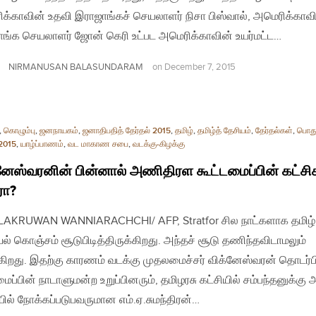
க்காவின் உதவி இராஜாங்கச் செயலாளர் நிசா பிஸ்வால், அமெரிக்காவ
ங்க செயலாளர் ஜோன் கெரி உட்பட அமெரிக்காவின் உயர்மட்ட…
NIRMANUSAN BALASUNDARAM
on
December 7, 2015
,
கொழும்பு
,
ஜனநாயகம்
,
ஜனாதிபதித் தேர்தல் 2015
,
தமிழ்
,
தமிழ்த் தேசியம்
,
தேர்தல்கள்
,
பொது
 2015
,
யாழ்ப்பாணம்
,
வட மாகாண சபை
,
வடக்கு-கிழக்கு
னேஸ்வரனின் பின்னால் அணிதிரள கூட்டமைப்பின் கட்சி
ரா?
| LAKRUWAN WANNIARACHCHI/ AFP, Stratfor சில நாட்களாக தமிழ்
ல் கொஞ்சம் சூடுபிடித்திருக்கிறது. அந்தச் சூடு தணிந்தவிடாமலும்
கிறது. இதற்கு காரணம் வடக்கு முதலமைச்சர் விக்னேஸ்வரன் தொடர்பி
மைப்பின் நாடாளுமன்ற உறுப்பினரும், தமிழரசு கட்சியில் சம்பந்தனுக்கு 
ில் நோக்கப்படுபவருமான எம்.ஏ.சுமந்திரன்…