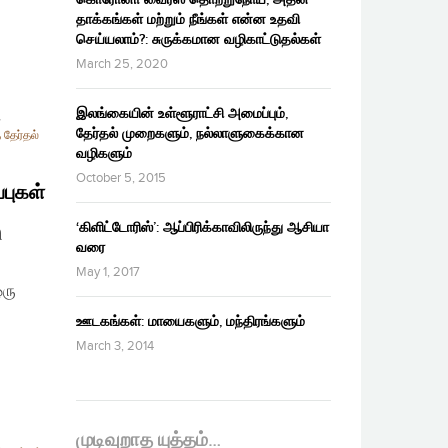
தாக்கங்கள் மற்றும் நீங்கள் என்ன உதவி
செய்யலாம்?: சுருக்கமான வழிகாட்டுதல்கள்
March 25, 2020
இலங்கையின் உள்ளூராட்சி அமைப்பும்,
,
தேர்தல் முறைகளும், நல்லாளுகைக்கான
 தேர்தல்
வழிகளும்
October 5, 2015
்புகள்
‘கிளிட்டோரிஸ்’: ஆப்பிரிக்காவிலிருந்து ஆசியா
ி
வரை
May 1, 2017
ஒரு
ஊடகங்கள்: மாயைகளும், மந்திரங்களும்
March 3, 2014
முடிவுறாத யுத்தம்…