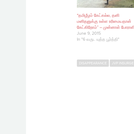
“தமிழீழம் கேட்கல்ல, தனி
மனிதனுக்கு உள்ள உரிமையதான்
கேட்கிறோம்” – முன்னாள் போராள
June 9, 2015
In "6 வருட யுத்த பூர்த்தி"
DISAPPEARANCE
JVP INSURG