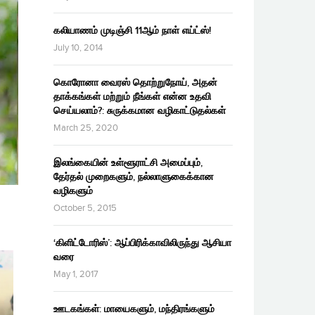
கலியாணம் முடிஞ்சி 11ஆம் நாள் எய்ட்ஸ்!
July 10, 2014
கொரோனா வைரஸ் தொற்றுநோய், அதன்
தாக்கங்கள் மற்றும் நீங்கள் என்ன உதவி
செய்யலாம்?: சுருக்கமான வழிகாட்டுதல்கள்
March 25, 2020
இலங்கையின் உள்ளூராட்சி அமைப்பும்,
தேர்தல் முறைகளும், நல்லாளுகைக்கான
வழிகளும்
October 5, 2015
‘கிளிட்டோரிஸ்’: ஆப்பிரிக்காவிலிருந்து ஆசியா
வரை
May 1, 2017
ஊடகங்கள்: மாயைகளும், மந்திரங்களும்