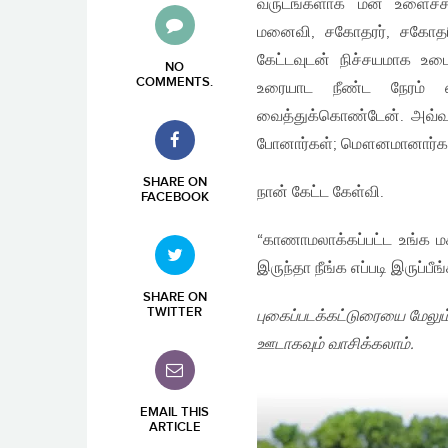
வருடங்களாக மன உளைச்சலு
மனைவி, சகோதரர், சகோதரி
கேட்டவுடன் நிச்சயமாக உட
NO
COMMENTS
.
உரையாட நீண்ட நேரம் எ
வைத்துக்கொண்டேன். அவ்வா
போனார்கள்; மௌனமானார்கள்;
SHARE ON
நான் கேட்ட கேள்வி.
FACEBOOK
“காணாமலாக்கப்பட்ட உங்க
இருந்தா நீங்க எப்படி இருப்பீங
SHARE ON
TWITTER
புகைப்படக்கட்டுரையை மேலும
ஊடாகவும் வாசிக்கலாம்.
EMAIL THIS
ARTICLE