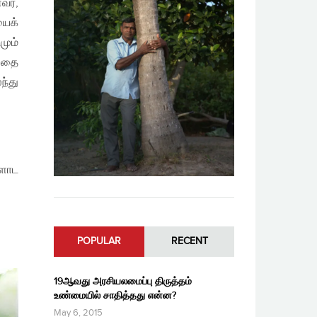
வர்,
யைக்
மும்
அதை
ந்து
களோட
POPULAR
RECENT
19ஆவது அரசியலமைப்பு திருத்தம்
உண்மையில் சாதித்தது என்ன?
May 6, 2015