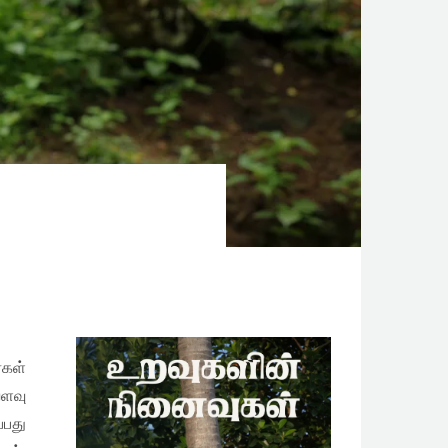
்கள்
வளவு
்பது