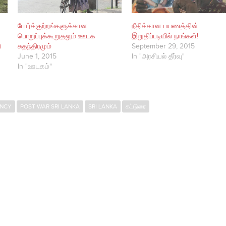
போர்க்குற்றங்களுக்கான
நீதிக்கான பயணத்தின்
பொறுப்புக்கூறுதலும் ஊடக
இறுதிப்படியில் நாங்கள்!
ி
சுதந்திரமும்
September 29, 2015
June 1, 2015
In "அரசியல் தீர்வு"
In "ஊடகம்"
ENCY
POST WAR SRI LANKA
SRI LANKA
கட்டுரை