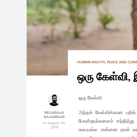
HUMAN RIGHTS
,
PEACE AND CONF
ஒரு கேள்வி, 
ஒரு கேள்வி.
அந்தக் கேள்விக்கான பதில
SELVARAJA
RAJASEGAR
போன்றவர்களைச் சந்தித்த
on
August 30,
2019
சுலபமல்ல. எ​ன்னை நான் உண