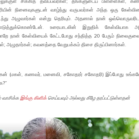
க்குள் சிக்கித் தவிப்பவர்கள்; தங்களுடைய பிள்ளைகள், கண
யின் நினைவுகளுடன் வாழ்ந்து வருபவர்கள் அந்த ஒரு கேள்வி
ைந்து அழுவார்கள் என்று தெரியும். அதனால் நான் ஒவ்வொருவரிட
டுத்துக்கொண்டேன். உரையாடலின் இறுதிக் கேள்வியாக 
றே நான் கேள்வியைக் கேட்டபோது சந்தித்த 20 பேரும் நிலைகுலை
 அழுதார்கள்; கவனத்தை வேறுபக்கம் திசை திருப்பினார்கள்.
 மகன் (மகள், கணவர், மனைவி, சகோதரர் சகோதரி) இப்போது உங்
்க?”
் வாசிக்க
இங்கு கிளிக்
செய்யவும் அல்லது கீழே தரப்பட்டுள்ளதன்