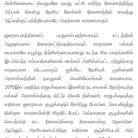
பிரச்சினையை வெறுமனே தமது கட்சி சார்ந்த கோணத்திற்கு
அப்பால் சென்று தேசிய நோக்கக் கோணத்தில் வைத்து
ஆய்வுக்குட்படுத்தியமையே அதற்கான காரணமாகும்.
ஜனநாயகத்தினைப் பாதுகாப்பதற்காகவும், சட்டத்தின்
ஆளுமையை நிலைநாட்டுவதற்காகவும் சாதாரண மக்கள்
சுயமாகவே எழுந்து நிற்கின்றமையானது கடந்த சில மாதங்களில்
இடம்பெற்ற சம்பவங்களினால் ஊக்கம் அளிக்கப்பட்ட மற்றுமொரு
சாதகமான விடயமாகும். ஐக்கிய தேசியக் முன்னணி
அரசாங்கத்தின் தவறுகள், வெளிவேசங்கள் காரணமாக,
2015இல் மஹிந்த ராஜபக்‌ஷவை இரண்டு தடவைகள் தோற்கடித்த
மக்கள் அரசாங்கத்தை விட்டு விலகி நின்றனர். ராஜபக்‌ஷவுக்கு
எதிரான ஜனநாயக குழுக்களும் சோர்ந்து போயின, செயலிழந்து
நின்றன. காரணமின்றி சிதறிப் போய், அவ்வாறான குழுக்களின்
செயற்பாடு கூட நிலையில்லாத நிலைமைக்கு ஆளாயின.
ஆயினும், அரசியலமைப்பிற்கு எதிரான சூழ்ச்சியுடன் அவ்