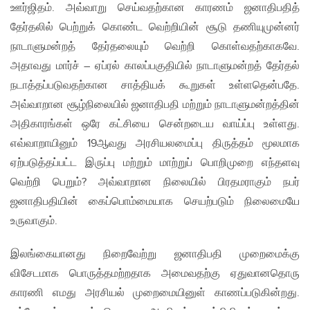
ஊர்ஜிதம். அவ்வாறு செய்வதற்கான காரணம் ஜனாதிபதித்
தேர்தலில் பெற்றுக் கொண்ட வெற்றியின் சூடு தணியுமுன்னர்
நாடாளுமன்றத் தேர்தலையும் வெற்றி கொள்வதற்காகவே.
அதாவது மார்ச் – ஏப்ரல் காலப்பகுதியில் நாடாளுமன்றத் தேர்தல்
நடாத்தப்படுவதற்கான சாத்தியக் கூறுகள் உள்ளதென்பதே.
அவ்வாறான சூழ்நிலையில் ஜனாதிபதி மற்றும் நாடாளுமன்றத்தின்
அதிகாரங்கள் ஒரே கட்சியை சென்றடைய வாய்ப்பு உள்ளது.
எவ்வாறாயினும் 19ஆவது அரசியலமைப்பு திருத்தம் மூலமாக
ஏற்படுத்தப்பட்ட இருப்பு மற்றும் மாற்றுப் பொறிமுறை எந்தளவு
வெற்றி பெறும்? அவ்வாறான நிலையில் பிரதமராகும் நபர்
ஜனாதிபதியின் கைப்பொம்மையாக செயற்படும் நிலைமையே
உருவாகும்.
இலங்கையானது நிறைவேற்று ஜனாதிபதி முறைமைக்கு
விசேடமாக பொருத்தமற்றதாக அமைவதற்கு ஏதுவானதொரு
காரணி எமது அரசியல் முறைமையினுள் காணப்படுகின்றது.