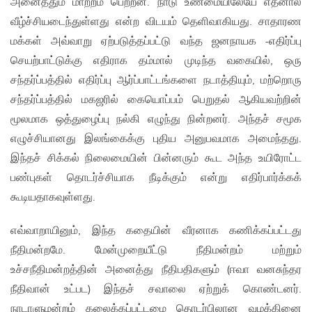
அனைத்தும் மாற்றம் பெற்றன. நாடு உண்மையிலேயே எதனால்
வீழ்ச்சியடைந்துள்ளது என்ற விடயம் தெளிவாகியது. சாதாரண
மக்கள் அவ்வாறு ஏற்படுத்தப்பட்டு வந்த ஜனநாயக -எதிர்ப்பு
செயற்பாட்டுக்கு எதிராக தம்மால் முடிந்த வகையில், ஒரு
சந்தர்ப்பத்தில் எதிர்ப்பு ஆர்ப்பாட்டங்களை நடாத்தியும், மற்றொரு
சந்தர்ப்பத்தில் மகஜரில் கையொப்பம் பெறுதல் ஆகியவற்றின்
மூலமாக ஒத்துழைப்பு நல்கி எழுந்து நின்றனர். அந்தச் சமூக
எழுச்சியானது இலங்கைக்கு புதிய அனுபவமாக அமைந்தது.
இந்தச் சிக்கல் நிலைமையின் பின்னரும் கூட அந்த உயிரோட்ட
பண்புகள் தொடர்ச்சியாக நீடிக்கும் என்று எதிர்பார்க்கக்
கூடியதாகவுள்ளது.
எவ்வாறாயினும், இந்த கதையின் வீரனாக கணிக்கப்பட்டது
நீதிமன்றமே. மேன்முறையீட்டு நீதிமன்றம் மற்றும்
உச்சநீதிமன்றத்தின் அனைத்து நீதிபதிகளும் (ஈவா வனசுந்தர
நீதிவான் உட்பட) இந்தச் சவாலை ஏற்றுக் கொண்டனர்.
நாடாளுமன்றம் கலைக்கப்பட்டமை தொடர்பிலான வழக்கினை