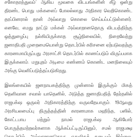
சகோதரத்துவம்’ ஆகிய மூவகை விடயங்களின் கீழ் ஒன்று
திரண்ட பொது மக்களைப் போலல்லாது அதிகார வெறிகொண்ட
தரப்பினரால் தான் அவ்வாறு கொலை செய்யப்பட்டுள்ளனர்.
எனவே, எமது நாட்டு மக்கள் அவ்வாறானதொரு விடயத்திற்கு
ஒத்துழைப்பு நல்கியிருக்காத சூழ்நிலையில், நிறைவேற்று
ஜனாதிபதி முறைமையொன்று தொடர்பில் கரிசனை ஏற்படுவதற்கு
காரணமாயிருப்பது அரசாட்சி தொடர்பில் காணப்படும் விருப்பமாக
இருக்கலாம். மறுபுறம் அடிமை எண்ணம் கொண்ட மனநிலையும்
அங்கு வெளிப்படுத்தப்படுகிறது.
இலங்கையில் ஜனநாயகத்திற்கு முன்னால் இருக்கும் மிகத்
தெளிவான சவால் யாதெனில், அடுத்த ஜனாதிபதித் தேர்தலில்
ராஜபக்‌ஷ ஒருவர் அதிகாரத்திற்கு வருவதேயாகும். 19ஆவது
அரசியலமைப்பு திருத்தத்தின் காரணமாக மஹிந்த, பஸில்,
கோட்டபாய மற்றும் நாமல் ராஜபக்‌ஷ ஆகியோர்
பொருத்தமற்றவர்களாக ஆக்கப்பட்டிருப்பினும், சமல் ராஜபக்ஷ
தொடர்பில் அவ்வாறானதொரு எதுவிதத் தடையும் இல்லை.