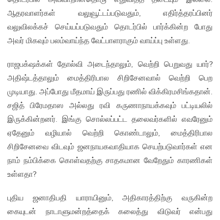
ஆதரவாளர்கள் வலுவூட்டப்படுவதும், எதிர்த்தரப்பினர்
வலுவிலக்கச் செய்யப்படுவதும் தொடர்பில் பார்க்கின்ற போது
அவர் மிகவும் பலம்வாய்ந்த வேட்பாளராகும் வாய்ப்பு உள்ளது.
ராஜபக்‌ஷக்கள் தோல்வி அடைந்தாலும், வெற்றி பெறுவது யார்?
அதிஷ்டத்தாலும் மைத்திரிபால சிறிசேனவால் வெற்றி பெற
முடியாது. அப்போது மீதமாய் இருப்பது ரணில் விக்கிரமசிங்கதான்.
சஜித் பிரேமதாஸ அல்லது ரவி கருணாநாயக்கவும் பட்டியலில்
இருக்கின்றனர். இங்கு சொல்லப்பட்ட தலைவர்களில் எவரேனும்
ஏதேனும் வழியால் வெற்றி கொண்டாலும், மைத்திரிபால
சிறிசேனவை விடவும் ஜனநாயகவாதியாக செயற்படுவார்கள் என
நாம் நம்பிக்கை கொள்வதற்கு சாதகமான வேறேதும் காரணிகள்
உள்ளதா?
புதிய ஜனாதிபதி யாராயினும், அதிகாரத்திற்கு வருகின்ற
கையுடன் நாடாளுமன்றத்தைக் கலைத்து விடுவர் என்பது