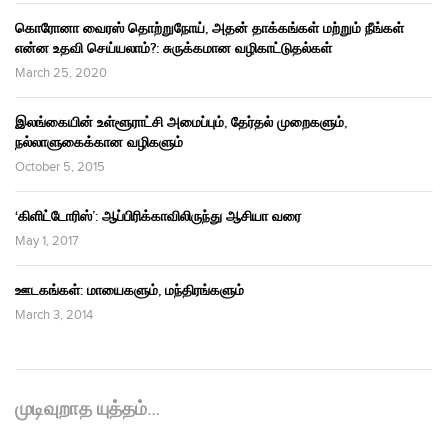
கொரோனா வைரஸ் தொற்றுநோய், அதன் தாக்கங்கள் மற்றும் நீங்கள்
என்ன உதவி செய்யலாம்?: சுருக்கமான வழிகாட்டுதல்கள்
March 25, 2020
இலங்கையின் உள்ளூராட்சி அமைப்பும், தேர்தல் முறைகளும்,
நல்லாளுகைக்கான வழிகளும்
October 5, 2015
‘கிளிட்டோரிஸ்’: ஆப்பிரிக்காவிலிருந்து ஆசியா வரை
May 1, 2017
ஊடகங்கள்: மாயைகளும், மந்திரங்களும்
March 3, 2014
முடிவுறாத யுத்தம்…