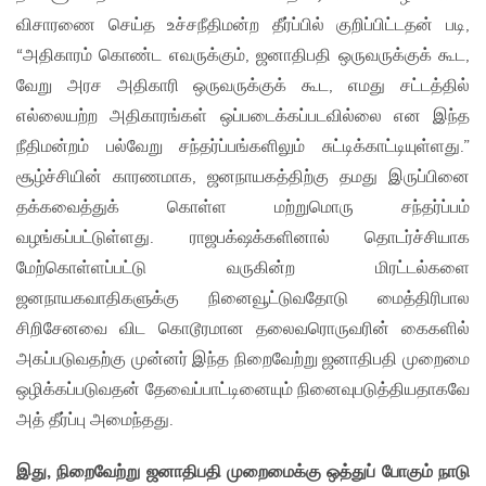
விசாரணை செய்த உச்சநீதிமன்ற தீர்ப்பில் குறிப்பிட்டதன் படி,
“அதிகாரம் கொண்ட எவருக்கும், ஜனாதிபதி ஒருவருக்குக் கூட,
வேறு அரச அதிகாரி ஒருவருக்குக் கூட, எமது சட்டத்தில்
எல்லையற்ற அதிகாரங்கள் ஒப்படைக்கப்படவில்லை என இந்த
நீதிமன்றம் பல்வேறு சந்தர்ப்பங்களிலும் சுட்டிக்காட்டியுள்ளது.”
சூழ்ச்சியின் காரணமாக, ஜனநாயகத்திற்கு தமது இருப்பினை
தக்கவைத்துக் கொள்ள மற்றுமொரு சந்தர்ப்பம்
வழங்கப்பட்டுள்ளது. ராஜபக்‌ஷக்களினால் தொடர்ச்சியாக
மேற்கொள்ளப்பட்டு வருகின்ற மிரட்டல்களை
ஜனநாயகவாதிகளுக்கு நினைவூட்டுவதோடு மைத்திரிபால
சிறிசேனவை விட கொடூரமான தலைவரொருவரின் கைகளில்
அகப்படுவதற்கு முன்னர் இந்த நிறைவேற்று ஜனாதிபதி முறைமை
ஒழிக்கப்படுவதன் தேவைப்பாட்டினையும் நினைவுபடுத்தியதாகவே
அத் தீர்ப்பு அமைந்தது.
இது
,
நிறைவேற்று ஜனாதிபதி முறைமைக்கு ஒத்துப் போகும் நாடு