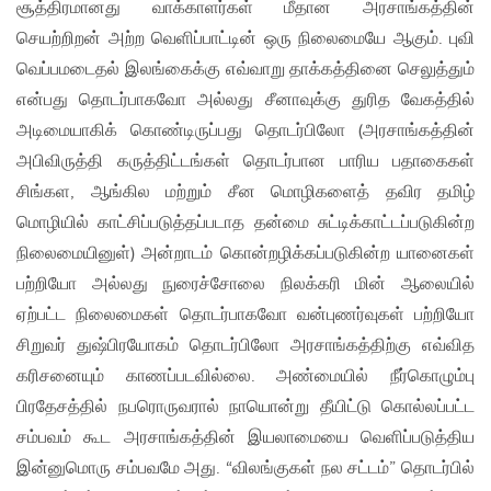
சூத்திரமானது வாக்காளர்கள் மீதான அரசாங்கத்தின்
செயற்றிறன் அற்ற வெளிப்பாட்டின் ஒரு நிலைமையே ஆகும். புவி
வெப்பமடைதல் இலங்கைக்கு எவ்வாறு தாக்கத்தினை செலுத்தும்
என்பது தொடர்பாகவோ அல்லது சீனாவுக்கு துரித வேகத்தில்
அடிமையாகிக் கொண்டிருப்பது தொடர்பிலோ (அரசாங்கத்தின்
அபிவிருத்தி கருத்திட்டங்கள் தொடர்பான பாரிய பதாகைகள்
சிங்கள, ஆங்கில மற்றும் சீன மொழிகளைத் தவிர தமிழ்
மொழியில் காட்சிப்படுத்தப்படாத தன்மை சுட்டிக்காட்டப்படுகின்ற
நிலைமையினுள்) அன்றாடம் கொன்றழிக்கப்படுகின்ற யானைகள்
பற்றியோ அல்லது நுரைச்சோலை நிலக்கரி மின் ஆலையில்
ஏற்பட்ட நிலைமைகள் தொடர்பாகவோ வன்புணர்வுகள் பற்றியோ
சிறுவர் துஷ்பிரயோகம் தொடர்பிலோ அரசாங்கத்திற்கு எவ்வித
கரிசனையும் காணப்படவில்லை. அண்மையில் நீர்கொழும்பு
பிரதேசத்தில் நபரொருவரால் நாயொன்று தீயிட்டு கொல்லப்பட்ட
சம்பவம் கூட அரசாங்கத்தின் இயலாமையை வெளிப்படுத்திய
இன்னுமொரு சம்பவமே அது. “விலங்குகள் நல சட்டம்” தொடர்பில்