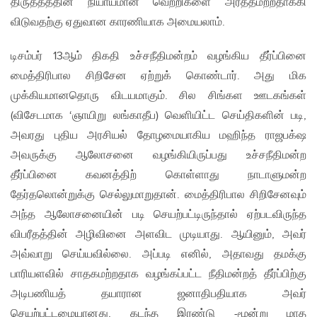
திருத்தத்தின் நியாயமான வெற்றிகளை அர்த்தமற்றதாக்கி
விடுவதற்கு ஏதுவான காரணியாக அமையலாம்.
டிசம்பர் 13ஆம் திகதி உச்சநீதிமன்றம் வழங்கிய தீர்ப்பினை
மைத்திரிபால சிறிசேன ஏற்றுக் கொண்டார். அது மிக
முக்கியமானதொரு விடயமாகும். சில சிங்கள ஊடகங்கள்
(விசேடமாக ‘ஞாயிறு லங்காதீப) வெளியிட்ட செய்திகளின் படி,
அவரது புதிய அரசியல் தோழமையாகிய மஹிந்த ராஜபக்‌ஷ
அவருக்கு ஆலோசனை வழங்கியிருப்பது உச்சநீதிமன்ற
தீர்ப்பினை கவனத்திற் கொள்ளாது நாடாளுமன்ற
தேர்தலொன்றுக்கு செல்லுமாறுதான். மைத்திரிபால சிறிசேனவும்
அந்த ஆலோசனையின் படி செயற்பட்டிருந்தால் ஏற்படவிருந்த
விபரீதத்தின் அழிவினை அளவிட முடியாது. ஆயினும், அவர்
அவ்வாறு செய்யவில்லை. அப்படி எனில், அதாவது தமக்கு
பாரியளவில் சாதகமற்றதாக வழங்கப்பட்ட நீதிமன்றத் தீர்ப்பிற்கு
அடிபணியத் தயாரான ஜனாதிபதியாக அவர்
செயற்பட்டமையானது, கடந்த இரண்டு -மூன்று மாத