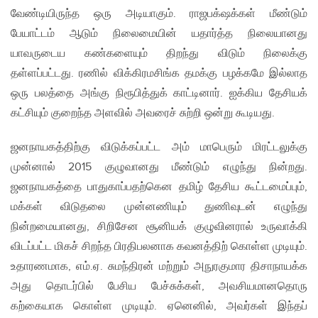
வேண்டியிருந்த ஒரு அடியாகும். ராஜபக்‌ஷக்கள் மீண்டும்
பேயாட்டம் ஆடும் நிலைமையின் யதார்த்த நிலையானது
யாவருடைய கண்களையும் திறந்து விடும் நிலைக்கு
தள்ளப்பட்டது. ரணில் விக்கிரமசிங்க தமக்கு பழக்கமே இல்லாத
ஒரு பலத்தை அங்கு நிரூபித்துக் காட்டினார். ஐக்கிய தேசியக்
கட்சியும் குறைந்த அளவில் அவரைச் சுற்றி ஒன்று கூடியது.
ஜனநாயகத்திற்கு விடுக்கப்பட்ட அம் மாபெரும் மிரட்டலுக்கு
முன்னால் 2015 குழுவானது மீண்டும் எழுந்து நின்றது.
ஜனநாயகத்தை பாதுகாப்பதற்கென தமிழ் தேசிய கூட்டமைப்பும்,
மக்கள் விடுதலை முன்னணியும் துணிவுடன் எழுந்து
நின்றமையானது, சிறிசேன சூனியக் குழுவினரால் உருவாக்கி
விடப்பட்ட மிகச் சிறந்த பிரதிபலனாக கவனத்திற் கொள்ள முடியும்.
உதாரணமாக, எம்.ஏ. சுமந்திரன் மற்றும் அநுரகுமார திசாநாயக்க
அது தொடர்பில் பேசிய பேச்சுக்கள், அவசியமானதொரு
கற்கையாக கொள்ள முடியும். ஏனெனில், அவர்கள் இந்தப்