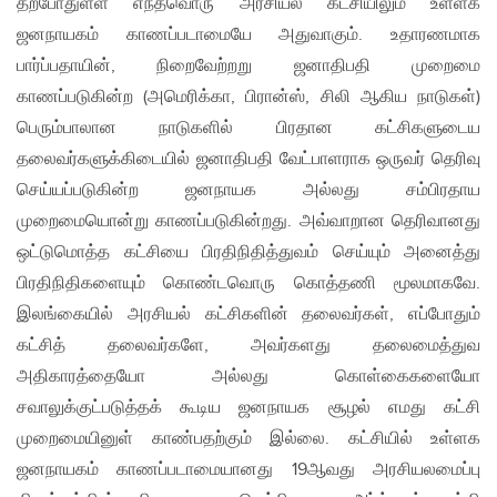
தற்போதுள்ள எந்தவொரு அரசியல் கட்சியிலும் உள்ளக
ஜனநாயகம் காணப்படாமையே அதுவாகும். உதாரணமாக
பார்ப்பதாயின், நிறைவேற்றறு ஜனாதிபதி முறைமை
காணப்படுகின்ற (அமெரிக்கா, பிரான்ஸ், சிலி ஆகிய நாடுகள்)
பெரும்பாலான நாடுகளில் பிரதான கட்சிகளுடைய
தலைவர்களுக்கிடையில் ஜனாதிபதி வேட்பாளராக ஒருவர் தெரிவு
செய்யப்படுகின்ற ஜனநாயக அல்லது சம்பிரதாய
முறைமையொன்று காணப்படுகின்றது. அவ்வாறான தெரிவானது
ஒட்டுமொத்த கட்சியை பிரதிநிதித்துவம் செய்யும் அனைத்து
பிரதிநிதிகளையும் கொண்டவொரு கொத்தணி மூலமாகவே.
இலங்கையில் அரசியல் கட்சிகளின் தலைவர்கள், எப்போதும்
கட்சித் தலைவர்களே, அவர்களது தலைமைத்துவ
அதிகாரத்தையோ அல்லது கொள்கைகளையோ
சவாலுக்குட்படுத்தக் கூடிய ஜனநாயக சூழல் எமது கட்சி
முறைமையினுள் காண்பதற்கும் இல்லை. கட்சியில் உள்ளக
ஜனநாயகம் காணப்படாமையானது 19ஆவது அரசியலமைப்பு