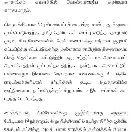
அரசாங்கம் கவனத்தில் கொள்ளாமையே அதற்கான
காரணமாகும்.
மிக முக்கியமாக ‘அரசியலமைப்புச் சபைக்கு’ சமல் ராஜபக்‌ஷவை
முன்மொழிவதற்கு தமிழ் தேசிய கூட்டமைப்பு எடுத்த (தவறான)
முடிவு, சில வேளைகளில், அரசியலமைப்புக்கு எதிரான சூழ்ச்சி
கட்டவிழ்த்து விடப்படுவதற்கு முன்னதாக நாமிருந்த நிலைமையை
மிகத் தெளிவாக புலப்படுத்திய ஒரு சந்தர்ப்பமாக அமையலாம்.
அரசாங்கத்தின் முட்டாள்தனத்திற்கு நன்றியாக அமையட்டும்,
பன்மைத்துவ இலங்கை தொடர்பான எண்ணக்கரு விடயத்தில்
ராஜபக்‌ஷக்களினால் ஏற்படுத்தக் கூடிய அவதானமிக்க
சூழ்நிலையை நாட்டிலிருக்கும் சிறுபான்மை இன கட்சிகள் கூட
மறந்து போயிருந்தது.
மைத்திரிபால சிறிசேனவினது சூழ்ச்சியானது எந்தளவு
பேரிடியாக இருந்தாலும், அது நித்திரையில் நடந்து திரிந்த ஐக்கிய
தேசியக் கட்சிக்கு அவசியமான நேரத்தில் கன்னத்தில் அறைய