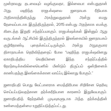
மூன்றாவது தடவையும் வழங்குவதா, இல்லையா என்பதுதான்
அது. மஹிந்த ராஜபக்‌ஷவை ஜனநாயக ரீதியாக
அதிகாரத்திலிருந்து அகற்றுவதுதான் அன்று எமது
தேவைப்பாடாக இருந்திருந்தால், 2015 என்பது அதற்காக எமக்கு
கிடைத்த இறுதி சந்தர்ப்பமாகும். ராஜபக்‌ஷக்கள் இன்னும் ஆறு
வருடங்கள் ஆட்சியில் இருந்திருந்தால் இலங்கையில் ஜனநாயகம்
குழிதோண்டி புதைக்கப்பட்டிருக்கும். அன்று அநுரகுமார
திசாநாயக்க தெரிவித்ததைப் போல “மஹிந்த ராஜபக்‌ஷவினது
ஏகாதிபத்திய வெறியினை இந்த சந்தர்ப்பத்தில்
தோற்கடிக்கவில்லையெனில் மீண்டும் திருப்பம் ஒன்றினைக்
காண்பதற்கு இலங்கைக்கான வாய்ப்பு இல்லாது போகும்.”
ஜனாதிபதி பொது வேட்பாளராக மைத்திரிபால சிறிசேன தெரிவு
செய்யப்படுவதற்கான தர்க்கரீதியான காரணம் இதுவேயாகும்.
ஜனாதிபதித் தேர்தலின் முடிவுகளூடாக அந்த தர்க்கத்தின்
உண்மைத்தன்மை உறுதிப்படுத்தப்பட்டது.