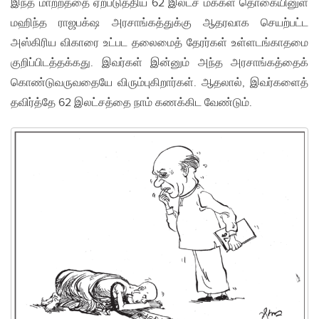
இந்த மாற்றத்தை ஏற்படுத்திய 62 இலட்ச மக்கள் தொகையினுள்
மஹிந்த ராஜபக்‌ஷ அரசாங்கத்துக்கு ஆதரவாக செயற்பட்ட
அஸ்கிரிய விகாரை உட்பட தலைமைத் தேரர்கள் உள்ளடங்காதமை
குறிப்பிடத்தக்கது. இவர்கள் இன்னும் அந்த அரசாங்கத்தைக்
கொண்டுவருவதையே விரும்புகிறார்கள். ஆதலால், இவர்களைத்
தவிர்த்தே 62 இலட்சத்தை நாம் கணக்கிட வேண்டும்.