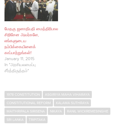
மேதகு ஜனாதிபதி மைத்திரிபால
சிறிசேன அவர்களே,
எங்களுடைய
நம்பிக்கையினைக்
காப்பாற்றுங்கள்!
January 11, 2015
In "அரசியலமைப்பு
சீர்த்திருத்தம்"
1978 CONSTITUTION
ASGIRIYA MAHA VIHARAYA
CONSTITUTIONAL REFORM
KALAMA SUTHRAYA
MAITHRIPALA SIRISENA
NIKAYA
RANIL WICKREMESINGHE
SRI LANKA
TRIPITAKA