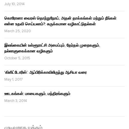
July 10, 2014
கொரோனா வைரஸ் தொற்றுநோய், அதன் தாக்கங்கள் மற்றும் நீங்கள்
என்ன உதவி செய்யலாம்?: சுருக்கமான வழிகாட்டுதல்கள்
March 25, 2020
இலங்கையின் உள்ளூராட்சி அமைப்பும், தேர்தல் முறைகளும்,
நல்லாளுகைக்கான வழிகளும்
October 5, 2015
‘கிளிட்டோரிஸ்’: ஆப்பிரிக்காவிலிருந்து ஆசியா வரை
May 1, 2017
ஊடகங்கள்: மாயைகளும், மந்திரங்களும்
March 3, 2014
முடிவுறாத யுத்தம்…