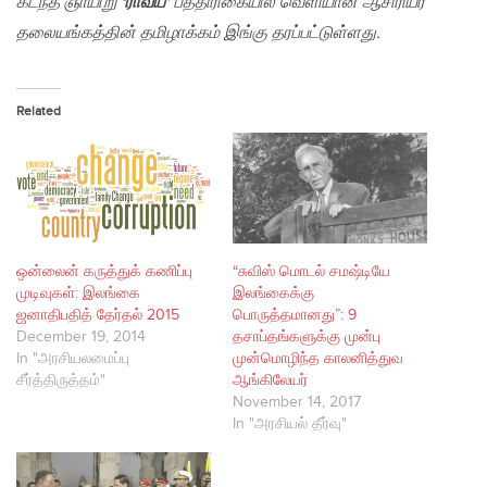
கடந்த ஞாயிறு
‘ராவய’
பத்திரிகையில் வெளியான ஆசிரியர்
தலையங்கத்தின் தமிழாக்கம் இங்கு தரப்பட்டுள்ளது.
Related
ஒன்லைன் கருத்துக் கணிப்பு
“சுவிஸ் மொடல் சமஷ்டியே
முடிவுகள்: இலங்கை
இலங்கைக்கு
ஜனாதிபதித் தேர்தல் 2015
பொருத்தமானது”: 9
December 19, 2014
தசாப்தங்களுக்கு முன்பு
In "அரசியலமைப்பு
முன்மொழிந்த காலனித்துவ
சீர்த்திருத்தம்"
ஆங்கிலேயர்
November 14, 2017
In "அரசியல் தீர்வு"