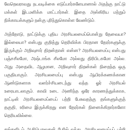
வேறெவராவது நடவடிக்கை எடுப்பார்களேயானால் அதற்கு நாட்டு
மக்கள் இடமளிக்க மாட்டார்கள். இதை அஸ்கிரிய மற்றும்
நிக்காயக்களும் நன்கு புரிந்துகொள்ள வேண்டும்.
அத்தோடு, நாட்டுக்கு புதிய அரசியலமைப்பொன்று தேவையா?
இல்லையா? என்பது குறித்து தெரிவிக்க பிரதான தேரர்களுக்கு
இருக்கும் அறிவுசார் திறன்தான் என்ன? அரசியலமைப்பு என்பது
பஞ்சசீலமோ, அஷ்டாங்க சீலமோ அல்லது திரிபிடகமோ அல்ல.
அது அதைவிட ஆழமான, அறிவுசார் திறன்கள் நிறைந்த ஒரு
பகுதியாகும். அரசியலமைப்பு என்பது ஆயிரக்கணக்கான
ஆண்டுகளாக வளர்ச்சியடைந்து வந்த ஓர் அரசியல்
உரையாடலாகும். காவி உடை அணிந்த ஒரே காரணத்துக்காக,
நாட்டின் அரசியலமைப்பைப் பற்றி பேசுவதற்கு தங்களுக்குத்
தகுதி, உரிமை இருக்கிறது என தேரர்கள் நினைக்கிறார்களோ
தெரியவில்லை.
தங்களிடம் ஆசிபெறுவதன் பேரில் வந்து, அரசியலமைப்புப் பற்றி