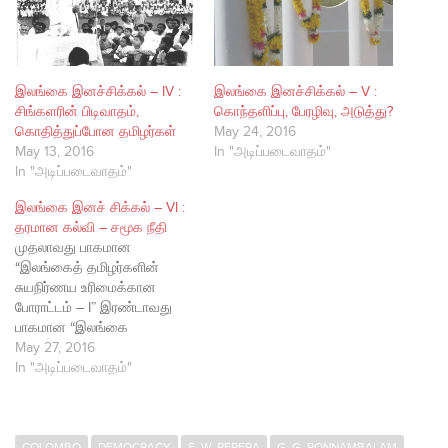
இலங்கை இனச்சிக்கல் – IV :
இலங்கை இனச்சிக்கல் – V :
சிங்களரின் பிடிவாதம்,
கொந்தளிப்பு, பேரழிவு, அடுத்து?
கொதித்துப்போன தமிழர்கள்
May 24, 2016
May 13, 2016
In "அடிப்படைவாதம்"
In "அடிப்படைவாதம்"
இலங்கை இனச் சிக்கல் – VI :
தரமான கல்வி – சமூக நீதி
முதலாவது பாகமான
“இலங்கைத் தமிழர்களின்
சுயநிர்ணய உரிமைக்கான
போராட்டம் – I” இரண்டாவது
பாகமான “இலங்கை
இனச்சிக்கல் II” மூன்றாவது
May 27, 2016
பாகமான “இலங்கை
In "அடிப்படைவாதம்"
இனச்சிக்கல் III : உரசலின்
துவக்கம் நான்காவது பாகமான
“இலங்கை இனச்சிக்கல் – IV :
COLOMBO
DEMOCRACY
E. W. PERERA
G. G. PONNAMBALAM