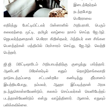
இடைத்தேர்தல்
நடந்தபோது
பெரேராவை
எதிர்த்து போட்டியிட்டவர் பின்னாளில் அதிபராகி, பெரும்
கலவரத்தை மூட்டி, தமிழர் வாழ்வை நாசம் செய்த ஜே.ஆர்.
ஜெயவர்த்தனதான். பெரேரா கிறிஸ்தவர், அந்நியர் என சிங்கள
பௌத்தர்கள் மத்தியில் பிரச்சாரம் செய்து, ஜே.ஆர். வெற்றி
பெற்றார்.
ஜி.ஜி. பிரிட்டிஷாரிடம் அநியாயத்திற்கு குழைந்து பார்த்தார்.
ஆண்டனி பிரேஸ்கர்டில் எனும் தொழிற்சங்கவாதி
நாடுகடத்தப்பதை சட்டமன்றமே கண்டித்து தீர்மானம்
இயற்றியபோது, நம்மவர், ஆஹா இப்படித்தான் அரசு
நடந்துகொள்ளவேண்டும், கலகம் செய்பவர்கள் வெளியேற்றப்
படத்தான்வேண்டும் என்று வாழ்த்தினார். ஆனால், எதுவும்
பலிக்கவில்லை.