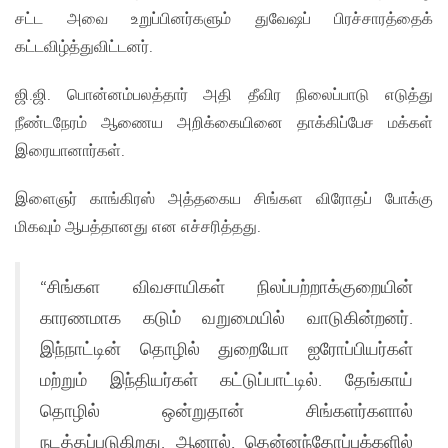
சட்ட அவை உறுப்பினர்களும் துவேஷப் பிரச்சாரத்தைக்
கட்டவிழ்த்துவிட்டனர்.
ஜி.ஜி. பொன்னம்பலத்தார் அதி தீவிர நிலைப்பாடு எடுத்து
நீண்டநேரம் ஆணைய அறிக்கையினை தாக்கிப்பேச மக்கள்
இரையானார்கள்.
இளைஞர் காங்கிரஸ் அத்தகைய சிங்கள விரோதப் போக்கு
மிகவும் ஆபத்தானது என எச்சரித்தது.
“சிங்கள விவசாயிகள் நிலப்பற்றாக்குறையின்
காரணமாக கடும் வறுமையில் வாடுகின்றனர்.
இந்நாட்டின் தொழில் துறையோ ஐரோப்பியர்கள்
மற்றும் இந்தியர்கள் கட்டுப்பாட்டில். தேங்காய்
தொழில் ஒன்றுதான் சிங்களர்களால்
நடத்தப்படுகிறது. ஆனால், தென்னந்தோப்புக்களில்