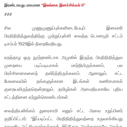
இரண்டாவது பாகமான
“இலங்கை இனச்சிக்கல் II”
###
சில முணுமுணுப்புக்களிடையேயும் இனவாரி
பிரதிநிதித்துவத்திற்கு முற்றுப்புள்ளி வைத்த டொனமூர் சட்டம்
டிசம்பர் 1929இல் நிறைவேறியது.
ஏறத்தாழ ஒரு நூற்றாண்டாக அமுலில் இருந்த பிரதிநிதித்துவ
முறையை படிப்படியாகக் மாற்றியிருக்கலாம், பல
பிரச்சினைகளைத் தவிர்த்திருக்கலாம். ஆனாலும், சட்ட
மேலவையில் தங்களுக்கான இடங்கள் கணிசமாகக்
குறையவிருந்ததென்றாலும், தமிழர்கள் அமைதியாகவே புதிய
சட்டத்தினை ஏற்றுக்கொண்டார்கள்.
வைத்தியலிங்கம் துரைசாமி எனும் சட்ட அவை உறுப்பினர்
குறிப்பிட்டார்: “இப்படிப்பட்ட பிரதிநிதித்துவத்தை உருவாக்கியது
காலனீய ஆட்சியாளர்கள்தான். இப்போது அவர்களாகவே அதற்கு