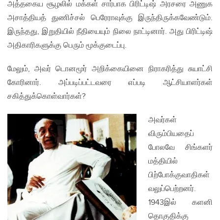
அத்தகைய சூழலில் மக்கள் சார்பாக பிரிட்டிஷ் அரசரை அணுக
அசாத்தியத் துணிச்சல் பெரேராவுக்கு இருந்திருக்கவேண்டும்.
இருந்தது, இறுதியில் நீதியையும் நிலை நாட்டினார். அது பிரிட்டிஷ்
அதிகாரிகளுக்கு பெரும் மூக்குடைப்பு.
மேலும், அவர் டொனமூர் அறிக்கையினை நிராகரித்து சுயாட்சி
கோரினார். அப்படிப்பட்டவரை எப்படி ஆட்சியாளர்கள்
சகித்துக்கொள்வார்கள்?
அவர்கள்
விரும்பியதைப்
போலவே சிங்களர்
மத்தியில்
பிற்போக்குவாதிகள்
வலுப்பெற்றனர்.
1943இல் களனி
தொகுதிக்கு