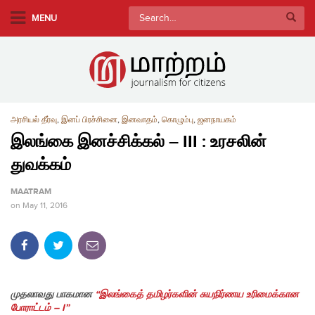
S
Search
MENU
k
for:
i
p
t
o
m
அரசியல் தீர்வு
,
இனப் பிரச்சினை
,
இனவாதம்
,
கொழும்பு
,
ஜனநாயகம்
a
இலங்கை இனச்சிக்கல் – III : உரசலின்
i
துவக்கம்
n
c
MAATRAM
o
on
May 11, 2016
n
t
e
n
t
முதலாவது பாகமான
“இலங்கைத் தமிழர்களின் சுயநிர்ணய உரிமைக்கான
போராட்டம் – I”