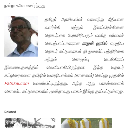
நன்றாகவே உணர்ந்தது.
தமிழர் அரசியலின் வரலாற்று ரீதியான
வளர்ச்சி மற்றும் இனப்பிரச்சினை
தொடர்பாக பேராசிரியரும் மனித உரிமைச்
செயற்பாட்டாளரான
ராஜன் ஹூல்
எழுதிய
தொடர் கட்டுரைகள் தி ஐலண்ட் பத்திரிகை
மற்றும் கொழும்பு டெலிகிராப்
இணையதளத்தில் வெளியாகியிருந்தன. இந்த தொடர்
கட்டுரைகளை தமிழில் மொழியாக்கம்
(
கானகன்) செய்து முதலில்
Patrikai.com
வெளியிட்டிருந்தது. அந்த ஆறு பாகங்களைக்
கொண்ட கட்டுரைகளில் மூன்றாவது பாகம் இங்கு தரப்பட்டுள்ளது.
Related