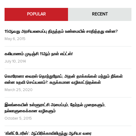
POPULAR
RECENT
19ஆவது அரசியலமைப்பு திருத்தம் உண்மையில் சாதித்தது என்ன?
May 6, 2015
கலியாணம் முடிஞ்சி 11ஆம் நாள் எய்ட்ஸ்!
July 10, 2014
கொரோனா வைரஸ் தொற்றுநோய், அதன் தாக்கங்கள் மற்றும் நீங்கள்
என்ன உதவி செய்யலாம்?: சுருக்கமான வழிகாட்டுதல்கள்
March 25, 2020
இலங்கையின் உள்ளூராட்சி அமைப்பும், தேர்தல் முறைகளும்,
நல்லாளுகைக்கான வழிகளும்
October 5, 2015
‘கிளிட்டோரிஸ்’: ஆப்பிரிக்காவிலிருந்து ஆசியா வரை