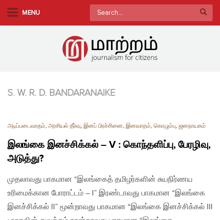
S
Search
MENU
k
for:
i
p
t
o
m
a
S. W. R. D. BANDARANAIKE
i
n
அடிப்படைவாதம்
,
அரசியல் தீர்வு
,
இனப் பிரச்சினை
,
இனவாதம்
,
கொழும்பு
,
ஜனநாயகம்
c
o
இலங்கை இனச்சிக்கல் – V : கொந்தளிப்பு, பேரழிவு,
n
அடுத்து?
t
e
முதலாவது பாகமான “இலங்கைத் தமிழர்களின் சுயநிர்ணய
n
உரிமைக்கான போராட்டம் – I” இரண்டாவது பாகமான “இலங்கை
t
இனச்சிக்கல் II” மூன்றாவது பாகமான “இலங்கை இனச்சிக்கல் III