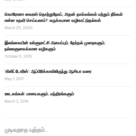
கொரோனா வைரஸ் தொற்றுநோய், அதன் தாக்கங்கள் மற்றும் நீங்கள்
என்ன உதவி செய்யலாம்?: சுருக்கமான வழிகாட்டுதல்கள்
March 25, 2020
இலங்கையின் உள்ளூராட்சி அமைப்பும், தேர்தல் முறைகளும்,
நல்லாளுகைக்கான வழிகளும்
October 5, 2015
‘கிளிட்டோரிஸ்’: ஆப்பிரிக்காவிலிருந்து ஆசியா வரை
May 1, 2017
ஊடகங்கள்: மாயைகளும், மந்திரங்களும்
March 3, 2014
முடிவுறாத யுத்தம்…