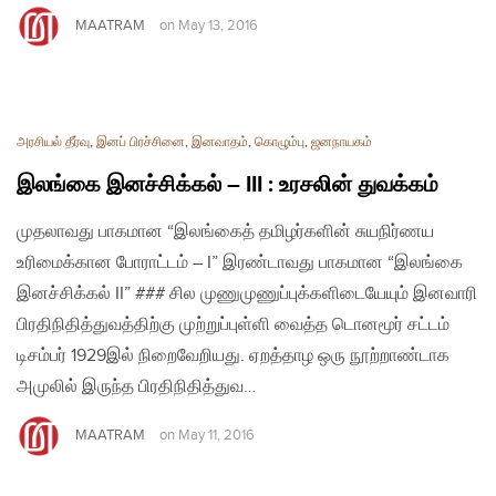
MAATRAM
on
May 13, 2016
அரசியல் தீர்வு
,
இனப் பிரச்சினை
,
இனவாதம்
,
கொழும்பு
,
ஜனநாயகம்
இலங்கை இனச்சிக்கல் – III : உரசலின் துவக்கம்
முதலாவது பாகமான “இலங்கைத் தமிழர்களின் சுயநிர்ணய
உரிமைக்கான போராட்டம் – I” இரண்டாவது பாகமான “இலங்கை
இனச்சிக்கல் II” ### சில முணுமுணுப்புக்களிடையேயும் இனவாரி
பிரதிநிதித்துவத்திற்கு முற்றுப்புள்ளி வைத்த டொனமூர் சட்டம்
டிசம்பர் 1929இல் நிறைவேறியது. ஏறத்தாழ ஒரு நூற்றாண்டாக
அமுலில் இருந்த பிரதிநிதித்துவ…
MAATRAM
on
May 11, 2016