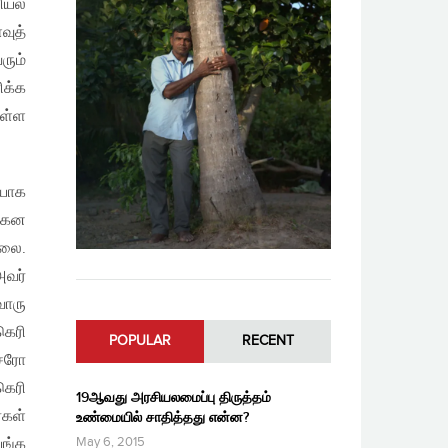
ியல்
வுத்
ரும்
ிக்க
ொள்ள
யாக
்கென
்லை.
அவர்
வொரு
கெரி
POPULAR
RECENT
்சரோ
கெரி
19ஆவது அரசியலமைப்பு திருத்தம்
்கள்
உண்மையில் சாதித்தது என்ன?
May 6, 2015
ங்க