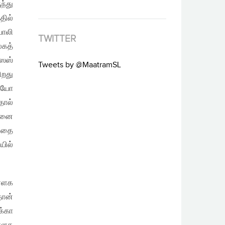
்து
தில்
போலி
TWITTER
லகத்
ீஸஸ்
Tweets by @MaatramSL
ிறது
வையோ
தால்
கரனை
பதை
ில்
ள்ளக
தான்
க்கா