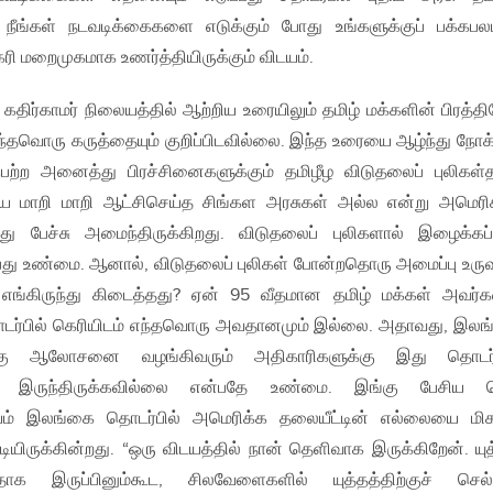
நீங்கள் நடவடிக்கைகளை எடுக்கும் போது உங்களுக்குப் பக்கப
ரி மறைமுகமாக உணர்த்தியிருக்கும் விடயம்.
திர்காமர் நிலையத்தில் ஆற்றிய உரையிலும் தமிழ் மக்களின் பிரத்த
எந்தவொரு கருத்தையும் குறிப்பிடவில்லை. இந்த உரையை ஆழ்ந்து நோக்
ற்ற அனைத்து பிரச்சினைகளுக்கும் தமிழீழ விடுதலைப் புலிகள்
மாறி மாறி ஆட்சிசெய்த சிங்கள அரசுகள் அல்ல என்று அமெரி
ு பேச்சு அமைந்திருக்கிறது. விடுதலைப் புலிகளால் இழைக்கப்
து உண்மை. ஆனால், விடுதலைப் புலிகள் போன்றதொரு அமைப்பு உரு
 எங்கிருந்து கிடைத்தது? ஏன் 95 வீதமான தமிழ் மக்கள் அவர
தொடர்பில் கெரியிடம் எந்தவொரு அவதானமும் இல்லை. அதாவது, இல
ிற்கு ஆலோசனை வழங்கிவரும் அதிகாரிகளுக்கு இது தொடர்ப
் இருந்திருக்கவில்லை என்பதே உண்மை. இங்கு பேசிய க
 விடயம் இலங்கை தொடர்பில் அமெரிக்க தலையீட்டின் எல்லையை மிக
ட்டியிருக்கின்றது. “ஒரு விடயத்தில் நான் தெளிவாக இருக்கிறேன். யுத
 இருப்பினும்கூட, சிலவேளைகளில் யுத்தத்திற்குச் செல்