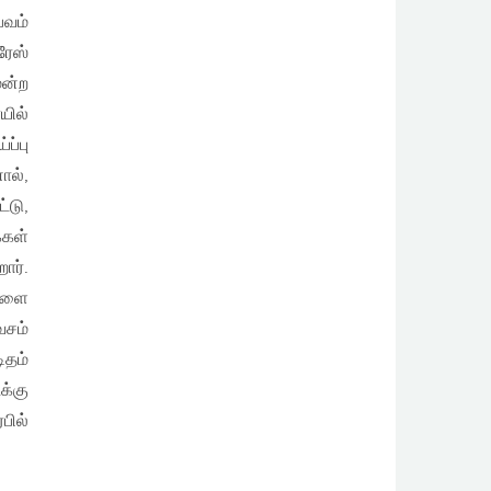
பவம்
ரேஸ்
மன்ற
யில்
ப்பு
ால்,
்டு,
்கள்
ார்.
ைகளை
வசம்
ிதம்
க்கு
பில்