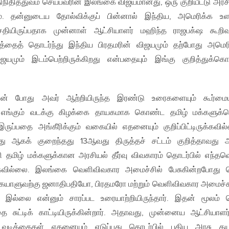
திநிதித்துவம் செய்பவரின் இலங்கை விஜயமானது, ஒரு குறியீட்டு அரச
 தன்னுடைய தோல்விக்குப் பின்னால் இந்திய, அமெரிக்க உள
ியிருப்பதாக முன்னாள் ஆட்சியாளர் மஹிந்த ராஜபக்‌ஷ கூறிவ
றத்தைத் தொடர்ந்து இந்திய பிரதமரின் விஜயமும் தற்போது அமெர
ஜயமும் இடம்பெற்றிருக்கிறது என்பதையும் இங்கு குறித்துக்க
ின் போது அவர் ஆற்றியிருந்த இரண்டு உரைகளையும் கூர்மை
 எங்கும் வடக்கு கிழக்கை தாயகமாக கொண்ட தமிழ் மக்களுக
ருப்பதை அங்கீரிக்கும் வகையில் எதனையும் குறிப்பிட்டிருக்கவில
து ஆகக் குறைந்தது 13ஆவது திருத்தச் சட்டம் குறித்தாவது 
ரி தமிழ் மக்களுக்கான அரசியல் தீர்வு விவகாரம் தொடர்பில் எந்த
ுக்கவில்லை. இலங்கை வெளிவிவகார அமைச்சில் பேசுகின்றபோது 
ாளுவற்கு ஜனாதிபதியோ, பிரதமரோ மற்றும் வெளிவிவகார அமைச
இல்லை என்னும் சாரப்பட உரையாற்றியிருந்தார். இதன் மூலம் 
சுட்டிக் காட்டியிருக்கின்றார். அதாவது, முன்னைய ஆட்சியாளர
வடிக்கைகள் எதனையும் எடுப்பது தொடர்பில் புதிய அரசு தய