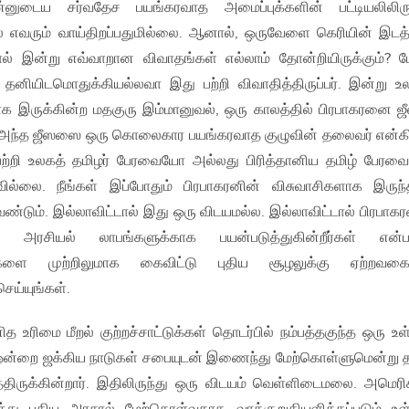
னுடைய சர்வதேச பயங்கரவாத அமைப்புக்களின் பட்டியலிலிருந
ல் எவரும் வாய்திறப்பதுமில்லை. ஆனால், ஒருவேளை கெரியின் இடத்
ால் இன்று எவ்வாறான விவாதங்கள் எல்லாம் தோன்றியிருக்கும்? 
் தனியிடமொதுக்கியல்லவா இது பற்றி விவாதித்திருப்பர். இன்று உ
 இருக்கின்ற மதகுரு இம்மானுவல், ஒரு காலத்தில் பிரபாகரனை ஜ
், அந்த ஜீஸஸை ஒரு கொலைகார பயங்கரவாத குழுவின் தலைவர் என்க
ற்றி உலகத் தமிழர் பேரவையோ அல்லது பிரித்தானிய தமிழ் பேர
ல்லை. நீங்கள் இப்போதும் பிரபாகரனின் விசுவாசிகளாக இருந்
வேண்டும். இல்லாவிட்டால் இது ஒரு விடயமல்ல. இல்லாவிட்டால் பிரபா
ப அரசியல் லாபங்களுக்காக பயன்படுத்துகின்றீர்கள் என்
ுலிகளை முற்றிலுமாக கைவிட்டு புதிய சூழலுக்கு ஏற்றவகைய
ெய்யுங்கள்.
உரிமை மீறல் குற்றச்சாட்டுக்கள் தொடர்பில் நம்பத்தகுந்த ஒரு உ
றை ஜக்கிய நாடுகள் சபையுடன் இணைந்து மேற்கொள்ளுமென்று 
த்திருக்கின்றார். இதிலிருந்து ஒரு விடயம் வெள்ளிடைமலை. அமெரி