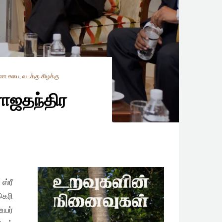
ாண சபை
,
வடக்கு-கிழக்கு
ராஜதந்திர
ஸ்ரீ
கெரி
யர்