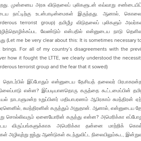
து. முன்னைய அரசு விடுதலைப் புலிகளுடன் எவ்வாறு சண்டையிட
டைய நாட்டிற்கு உடன்பாடின்மைகள் இருந்தது. ஆனால், கொல
erous terrorist group) தமிழீழ விடுதலைப் புலிகளும் அவர்க
 அழித்தொழிக்கப்பட வேண்டும் என்பதில் என்னுடைய நாடு தெள
 (Let me be very clear about this: It is sometimes necessary t
t brings. For all of my country’s disagreements with the prev
er how it fought the LTTE, we clearly understood the necessit
rderous terrorist group and the fear that it sowed)
து தொடர்பில் இப்போதும் என்னுடைய தேசியத் தலைவர் பிரபாகரன்
் நிலைப்பாடு என்ன? இப்படியானதொரு கருத்தை கூட்டமைப்பின் தமி
ியல் நாடாளுமன்ற உறுப்பினர் மதியாபரணம் ஆபிரகாம் சுமந்திரன் ஏற்
 ஏனெனில், சுமந்திரனின் கருத்தும் அதுதான். ஆனால், என்னுடைய த
்று சொல்லிவரும் ஏனையோரின் கருத்து என்ன? அமெரிக்கா எப்போ
டைய விருப்பங்களுக்காக அமெரிக்கா தன்னை மாற்றிக் கொள்
கள் அழிவுற்று ஜந்து ஆண்டுகள் கடந்துவிட்ட நிலையிலும்கூட, இன்ற