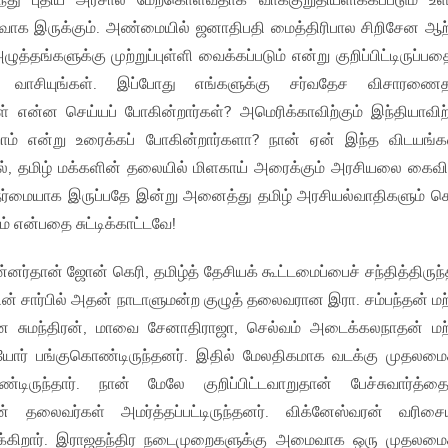
ந்து புதிய அரசால் மேற்கொள்வதாக வாக்குறுதியளிக்கப்படும் உ
ாக இருக்கும். அண்மையில் ஜனாதிபதி மைத்திரிபால சிறிசேன ஆற
்தங்களுக்கு முற்றுப்புள்ளி வைக்கப்படும் என்று குறிப்பிட்டிருப்பதை
சியுங்கள். இப்போது எங்களுக்கு சர்வதேச விசாரணைத
 என்ன செய்யப் போகின்றார்கள்? அமெரிக்காவிற்கும் இந்தியாவிற்
ோம் என்று உரைக்கப் போகின்றார்களா? நான் ஏன் இந்த விடயங
்றால், தமிழ் மக்களின் தலையில் மிளகாய் அரைக்கும் அரசியலை கைவிட
ேர்மையாக இருப்பதே இன்று அனைத்து தமிழ் அரசியல்வாதிகளும் ச
 என்பதை சுட்டிக்காட்டவே!
்னர்தான் ஜோன் கெரி, தமிழ்த் தேசியக் கூட்டமைப்பைச் சந்தித்திருந்த
்பின் சார்பில் அதன் நாடாளுமன்ற குழுத் தலைவரான இரா. சம்பந்தன் மற்
ான சுமந்திரன், மாவை சேனாதிராஜா, செல்வம் அடைக்கலநாதன் மற்
கியோர் பங்குகொண்டிருந்தனர். இதில் மேலதிகமாக வடக்கு முதலமைச
டிருந்தார். நான் மேலே குறிப்பிட்டவாறுதான் பேச்சுவார்த்தை
் தலைவர்கள் அமர்த்தப்பட்டிருந்தனர். விக்னேஸ்வரன் வரிசை
ருக்கிறார். இராஜதந்திர நடைமுறைகளுக்கு அமைவாக ஒரு முதலமைச