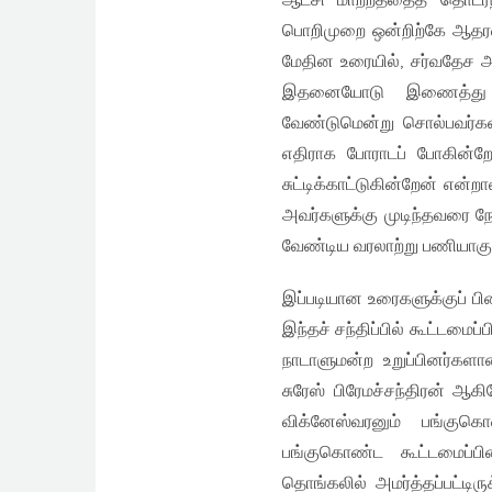
ஆட்சி மாற்றத்தைத் தொடர்
பொறிமுறை ஒன்றிற்கே ஆதரவ
மேதின உரையில், சர்வதேச அழுத
இதனையோடு இணைத்து வா
வேண்டுமென்று சொல்பவர்கள்
எதிராக போராடப் போகின்ற
சுட்டிக்காட்டுகின்றேன் என
அவர்களுக்கு முடிந்தவரை ந
வேண்டிய வரலாற்று பணியாகும்
இப்படியான உரைகளுக்குப் பின
இந்தச் சந்திப்பில் கூட்டமைப
நாடாளுமன்ற உறுப்பினர்கள
சுரேஸ் பிரேமச்சந்திரன் ஆ
விக்னேஸ்வரனும் பங்குகொண்
பங்குகொண்ட கூட்டமைப்பின
தொங்கலில் அமர்த்தப்பட்டி