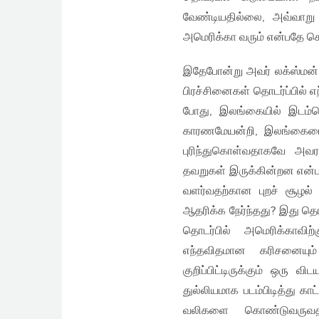
வேண்டியதில்லை, அவ்வாறு 
அமெரிக்கா வரும் என்பதே கெ
இதேபோன்று அவர் லக்ஸ்மன் க
பிரச்சினைகள் தொடர்ப்பில் 
போது, இலங்கையில் இடம்பெ
காரணமேயன்றி, இலங்கையை 
புரிந்துகொள்வதாகவே அவரத
தவறுகள் இருக்கின்றன என்ப
வளர்வதற்கான புறச் சூழல்
ஆதரிக்க நேர்ந்தது? இது 
தொடர்பில் அமெரிக்காவ
எந்தவிதமான கரிசனையும
குறிப்பிட்டிருக்கும் ஒரு
துல்லியமாக படம்பிடித்து கா
வலிகளை கொண்டுவருவதாக