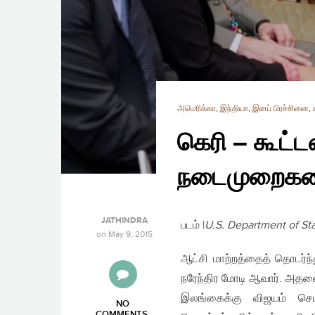
அமெரிக்கா
,
இந்தியா
,
இனப் பிரச்சினை
,
கெரி – கூட்ட
நடைமுறைகளை
JATHINDRA
படம் |
U.S. Department of St
on
May 9, 2015
ஆட்சி மாற்றத்தைத் தொடர்ந்
நரேந்திர மோடி ஆவார். அதன
இலங்கைக்கு விஜயம் செய
NO
COMMENTS
.