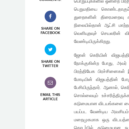
பொறுப்புக்களில் ஒன்றை பிர
பெறுமதியை கொண்டதாகும்.
துறைகளின் திரைமறைவு சத
நிலையில்தான் ஆட்சி மாற்
SHARE ON
FACEBOOK
வெளியுறவுச் செயலரின் வி
வேண்டியிருக்கிறது.
ஜோன் கெரியின் விஜயத்த
SHARE ON
நோக்குகின்ற போது, அவர்
TWITTER
பிரத்தியேக பிரச்சினைகள் இ
மோடியின் விஜயத்தின் போ
பேசியிருந்தார். ஆனால், கெ
EMAIL THIS
சொல்லையும் உச்சரித்திர
ARTICLE
கடுமையான விடயங்களை கைய
பயப்பட வேண்டிய அவசியம் 
மறைமுகமாக ஒரு விடயத்தை 
தொடர்பில் கடுமையான நட