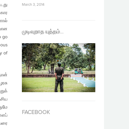
்டது
March 3, 2014
ைகார
ளால்
ிவான
முடிவுறாத யுத்தம்…
o go
ious
y of
தான்
ழரசு
றுக்
ேசிய
துமே
FACEBOOK
ளப்
ுவரை