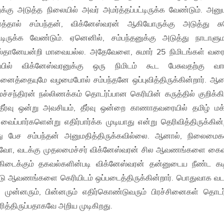
க்கு அடுத்த நிலையில் அவர் அமர்த்தப்பட்டிருக்க வேண்டும். அனு
ர்த்தால் சம்பந்தன், விக்னேஸ்வரன் ஆகியோருக்கு அடுத்து சு
்பட்டிருக்க வேண்டும். ஏனெனில், சம்பந்தனுக்கு அடுத்து நாடாளு
ேஸ்தானேயன்றி மாவையல்ல. அதேவேளை, சுமார் 25 நிமிடங்கள் வரை
ப்பில் விக்னேஸ்வரனுக்கு ஒரு நிமிடம் கூட பேசுவதற்கு வாய்
 அனைத்தையுமே வழமைபோல் சம்பந்தனே ஒப்புவித்திருக்கின்றார். ஆன
்சந்திரன் நல்லிணக்கம் தொடர்ப்பான கெரியின் கருத்தில் குறிக்கிட
தீர்வு ஒன்று அவசியம், தீர்வு ஒன்றை காணாதவரையில் தமிழ் மக
வைப்பார்களென்று எதிர்பார்க்க முடியாது என்று தெரிவித்திருக்கின்ற
ு பேச சம்பந்தன் அனுமதித்திருக்கவில்லை. ஆனால், நிலைம
ன்வோ, வடக்கு முதலமைச்சர் விக்னேஸ்வரன் சில ஆவணங்களை கை
 கிடைக்கும் தகவல்களின்படி விக்னேஸ்வரன் தன்னுடைய நீண்ட கட
 ஆவணங்களை கெரியிடம் ஒப்படைத்திருக்கின்றார். பொதுவாக வட
கு முன்னரும், பின்னரும் எதிர்கொண்டுவரும் பிரச்சினைகள் தொடர்
பரித்திருப்பதாகவே அறிய முடிகிறது.