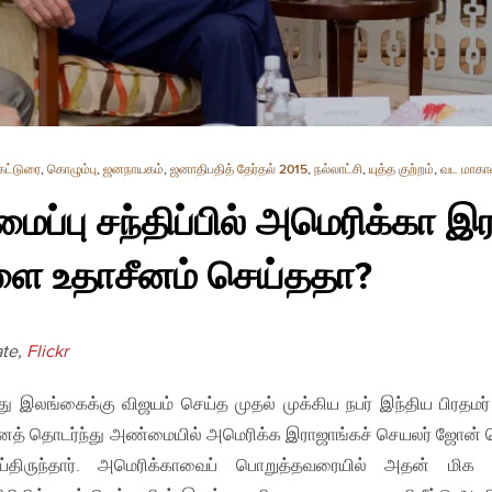
கட்டுரை
,
கொழும்பு
,
ஜனநாயகம்
,
ஜனாதிபதித் தேர்தல் 2015
,
நல்லாட்சி
,
யுத்த குற்றம்
,
வட மாக
மைப்பு சந்திப்பில் அமெரிக்கா இ
 உதாசீனம் செய்ததா?
ate,
Flickr
து இலங்கைக்கு விஜயம் செய்த முதல் முக்கிய நபர் இந்திய பிரதமர் 
ைத் தொடர்ந்து அண்மையில் அமெரிக்க இராஜாங்கச் செயலர் ஜோன் 
்திருந்தார். அமெரிக்காவைப் பொறுத்தவரையில் அதன் மிக உ