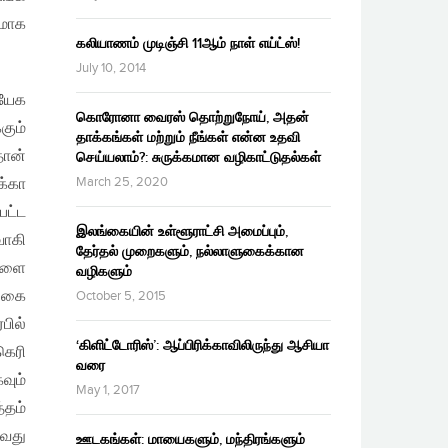
லமாக
கலியாணம் முடிஞ்சி 11ஆம் நாள் எய்ட்ஸ்!
July 10, 2014
ியேக
கொரோனா வைரஸ் தொற்றுநோய், அதன்
கும்
தாக்கங்கள் மற்றும் நீங்கள் என்ன உதவி
தான்
செய்யலாம்?: சுருக்கமான வழிகாட்டுதல்கள்
March 25, 2020
க்கா
பட்ட
இலங்கையின் உள்ளூராட்சி அமைப்பும்,
வாகி
தேர்தல் முறைகளும், நல்லாளுகைக்கான
்களை
வழிகளும்
ங்கை
October 5, 2015
ில்
‘கிளிட்டோரிஸ்’: ஆப்பிரிக்காவிலிருந்து ஆசியா
ெரி
வரை
வும்
May 1, 2017
்தம்
வது
ஊடகங்கள்: மாயைகளும், மந்திரங்களும்