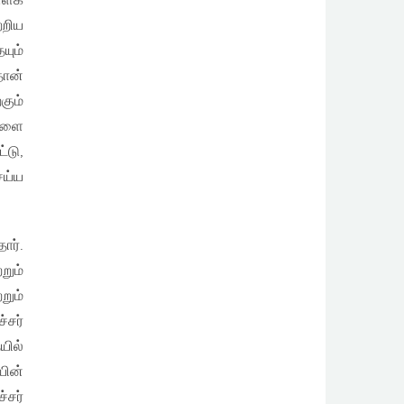
ள்ளக
்றிய
யும்
ான்
கும்
்களை
்டு,
ெய்ய
ார்.
றும்
றும்
்சர்
யில்
யின்
்சர்