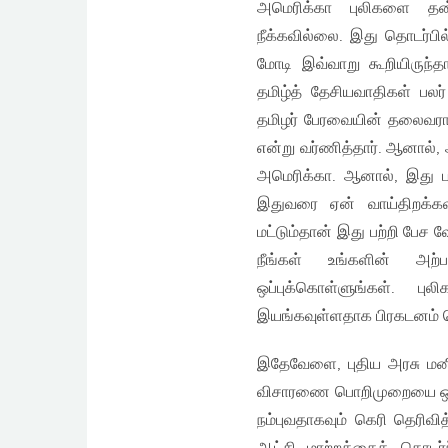
அமெரிக்கா புலிகளை தன்
நீக்கவில்லை. இது தொடர்பி
மோடி இவ்வாறு கூறியிருந்த
தமிழ்த் தேசியவாதிகள் பலர
தமிழர் பேரவையின் தலைவராக
என்று வர்ணித்தார். ஆனால
அமெரிக்கா. ஆனால், இது ப
இதுவரை ஏன் வாய்திறக்கவி
மட்டும்தான் இது பற்றி பேச 
நீங்கள் உங்களின் அற்
ஒப்புக்கொள்ளுங்கள். ப
இயங்கவுள்ளதாக பிரகடனம் ச
இதேவேளை, புதிய அரசு மனித 
விசாரணை பொறிமுறையை ஒன்
நம்புவதாகவும் கெரி தெரிவி