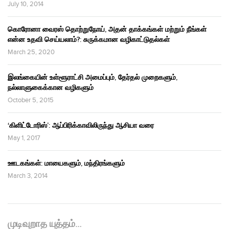
July 10, 2014
கொரோனா வைரஸ் தொற்றுநோய், அதன் தாக்கங்கள் மற்றும் நீங்கள்
என்ன உதவி செய்யலாம்?: சுருக்கமான வழிகாட்டுதல்கள்
March 25, 2020
இலங்கையின் உள்ளூராட்சி அமைப்பும், தேர்தல் முறைகளும்,
நல்லாளுகைக்கான வழிகளும்
October 5, 2015
‘கிளிட்டோரிஸ்’: ஆப்பிரிக்காவிலிருந்து ஆசியா வரை
May 1, 2017
ஊடகங்கள்: மாயைகளும், மந்திரங்களும்
March 3, 2014
முடிவுறாத யுத்தம்…