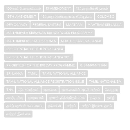
100 நாள் வேலைத்திட்டம்
13 AMENDMENT
13ஆவது சீர்த்திருத்தம்
19TH AMENDMENT
19ஆவது அரசியலமைப்பு சீர்திருத்தம்
COLOMBO
DEMOCRACY
FEDERAL SYSTEM
MAATRAM
MAATRAM SRI LANKA
MAITHRIPALA SIRISENA'S 100 DAY WORK PROGRAMME
MAITHRIPALA'S FIRST 100 DAYS
NORTH - EAST SRI LANKA
PRESIDENTIAL ELECTION SRI LANKA
PRESIDENTIAL ELECTION SRI LANKA 2015
PRIORITIES FOR THE 100 DAY PROGRAMME
R. SAMPANTHAN
SRI LANKA
TAMIL
TAMIL NATIONAL ALLIANCE
TAMIL NATIONAL ALLIANCE REGISTRATION ISSUE
TAMIL NATIONALISM
TNA
ஆர். சம்பந்தன்
இலங்கை
இலங்கையில் ஆட்சி மாற்றம்
கொழும்பு
சமஷ்டி தீர்வு
ஜனநாயகம்
ஜனாதிபதித் தேர்தல் 2015
த.தே.கூ.
தமிழ்
தமிழ் தேசியக் கூட்டமைப்பு
நல்லாட்சி
மாற்றம்
மாற்றம் இணையதளம்
மாற்றம் இலங்கை