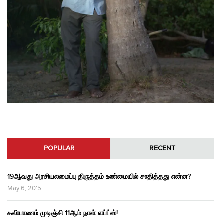
POPULAR
RECENT
19ஆவது அரசியலமைப்பு திருத்தம் உண்மையில் சாதித்தது என்ன?
May 6, 2015
கலியாணம் முடிஞ்சி 11ஆம் நாள் எய்ட்ஸ்!