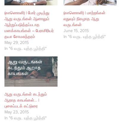
(காணொளி) | போர் முடிந்து
(காணொளி) | மாற்றங்கள்
ஆறு வருடங்கள் ஆனாலும்
எதுவும் நிகழாத ஆறு
ஆற்றுப்படுத்தப்படாத
வருடங்கள்
மனக்காயங்கள் – பேராசிரியர்
June 15, 2015
தயா சோமசுந்தரம்
In "6 வருட யுத்த பூர்த்தி"
May 29, 2015
In "6 வருட யுத்த பூர்த்தி"
ஆறு வருடங்கள் கடந்தும்
ஆறாத காயங்கள்… |
புகைப்படக் கட்டுரை
May 23, 2015
In "6 வருட யுத்த பூர்த்தி"