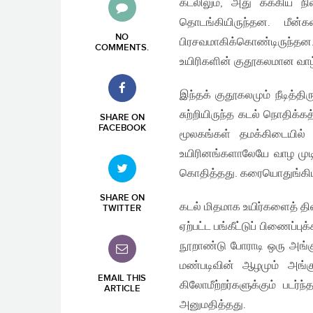
கடலிலும், அது கக்கிய நி
தொடங்கியிருந்தன. மீன்
NO
பிரசவமாகிக்கொண்டிருந்த
COMMENTS
.
உயிரிகளின் குதூகலமான வாழ்
இந்தக் குதூகலமும் நீடித்த
சுற்றியிருந்த கடல் நொதிக்
SHARE ON
FACEBOOK
மூலகங்கள் தமக்கிடையில் ம
உயிரினங்களாலேயே வாழ முடி
கொதித்தது. கரையொதுங்கிய
SHARE ON
கடல் மிதமாக உயிர்களைத் த
TWITTER
ஏற்பட்ட பங்கீட்டுப் பிணைப்
நூறாண்டு போராடி ஒரு அங
மண்படிவின் ஆழமும் அங்குலத்
EMAIL THIS
கிலோமீற்றர்களுக்கும் படர்
ARTICLE
அனுமதித்தது.