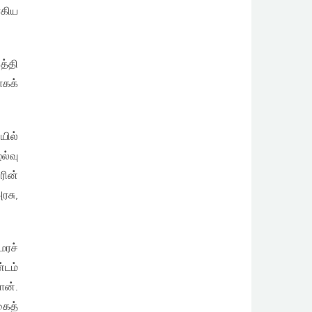
ாகிய
த்தி
ாகக்
ில்
ல்வு
ரின்
ரசு,
ரச்
்டம்
ான்.
கைத்