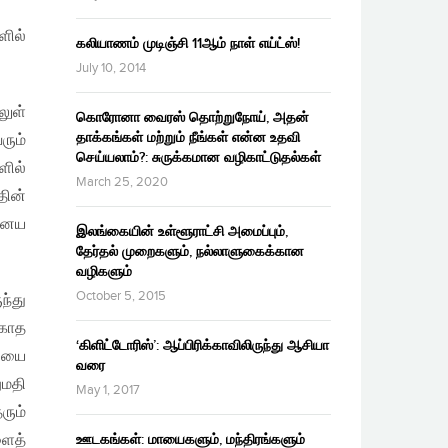
ளில்
கலியாணம் முடிஞ்சி 11ஆம் நாள் எய்ட்ஸ்!
July 10, 2014
லுள்
கொரோனா வைரஸ் தொற்றுநோய், அதன்
தாக்கங்கள் மற்றும் நீங்கள் என்ன உதவி
ரும்
செய்யலாம்?: சுருக்கமான வழிகாட்டுதல்கள்
ளில்
March 25, 2020
தின்
ஏனைய
இலங்கையின் உள்ளூராட்சி அமைப்பும்,
தேர்தல் முறைகளும், நல்லாளுகைக்கான
வழிகளும்
October 5, 2015
ந்து
்காத
‘கிளிட்டோரிஸ்’: ஆப்பிரிக்காவிலிருந்து ஆசியா
ையை
வரை
ுமதி
May 1, 2017
ரும்
ைத்
ஊடகங்கள்: மாயைகளும், மந்திரங்களும்