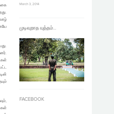
March 3, 2014
்கை
தது.
வாழ்
கேயே
முடிவுறாத யுத்தம்…
யது.
னர்.
ிகள்
பட்ட
டின்
யும்
FACEBOOK
ும்,
்கள்