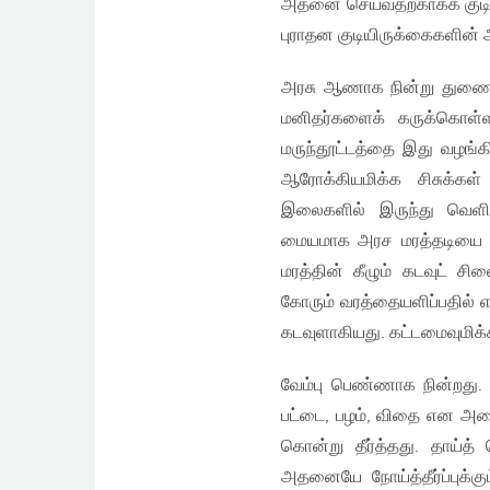
அதனை செய்வதற்காகக் குடிகள
புராதன குடியிருக்கைகளின
அரசு ஆணாக நின்று துணைபு
மனிதர்களைக் கருக்கொள்ள
மருந்தூட்டத்தை இது வழங்கிய
ஆரோக்கியமிக்க சிசுக்கள
இலைகளில் இருந்து வெளி
மையமாக அரச மரத்தடியை மதி
மரத்தின் கீழும் கடவுட்
கோரும் வரத்தையளிப்பதில் எப
கடவுளாகியது. கட்டமைவுமிக்க
வேம்பு பெண்ணாக நின்றது. 
பட்டை, பழம், விதை என அன
கொன்று தீர்த்தது. தாய்த
அதனையே நோய்த்தீர்ப்புக்