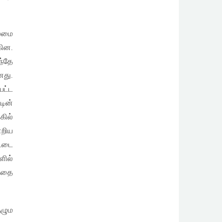
லைமை
கின.
ந்தே
னது.
பட்ட
டின்
கில்
்றிய
ட்டை
ளில்
ாததை
ழும