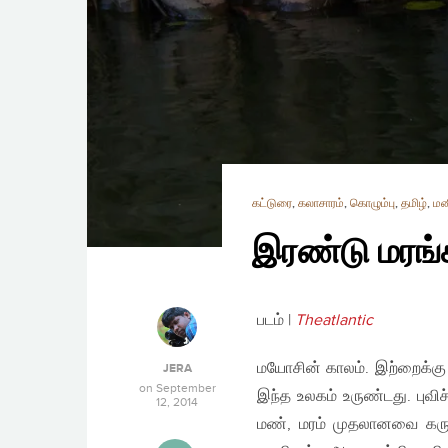
கட்டுரை
,
கலாசாரம்
,
கொழும்பு
,
தமிழ்
,
மன
இரண்டு மரங
படம் |
Theatlantic
மயோசின் காலம். இற்றைக்கு ஏ
JERA
on
September
இந்த உலகம் உருண்டது. புவி
12, 2014
மண், மரம் முதலானவை கரு