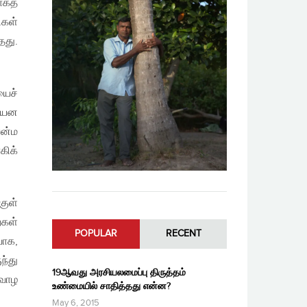
ாகத்
கள்
தது.
யைச்
சாயன
வன்ம
கிக்
குள்
ைகள்
POPULAR
RECENT
வாக,
ந்து
19ஆவது அரசியலமைப்பு திருத்தம்
 வாழ
உண்மையில் சாதித்தது என்ன?
May 6, 2015