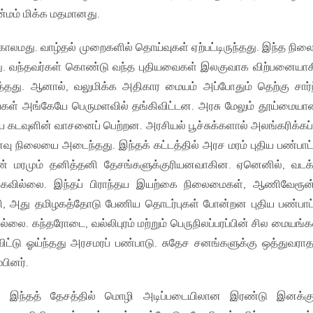
்மம் மிக்க மதமானது.
டாத காலமது. வாழ்தல் முறைகளில் தொய்வுகள் ஏற்பட்டிருந்தது. இந்த நி
ு. வந்தவர்கள் கொண்டு வந்த புதியவைகள் இலகுவாக விற்பனையா
டித்தது. ஆனால், வலுமிக்க அதிகார மையம் அப்போதும் தெற்கு சார்
ைகள் அங்கேயே பெருமளவில் தங்கிவிட்டன. அரசு மேலும் தூய்மையா
 கடவுளின் வாசனைப் பெற்றன. அரசியல் பூச்சுக்களால் அலங்கரிக்கப்
ைவு நிலையை அடைந்தது. இந்தக் கட்டத்தில் அரச மரம் புதிய பண்பாட்
ெண் மரமும் தனித்தனி தேசங்களுக்குரியனவாகின. ஏனெனில், வடக்
ுக்கவில்லை. இந்தப் பிராந்தய இயற்கை நிலைமைகள், ஆணிவேரூன
்சி, அது தமிழகத்தோடு பேணிய தொடர்புகள் போன்றன புதிய பண்பா
்லை. கந்தரோடை, வல்லிபுரம் மற்றும் பெருநிலப்பரப்பின் சில மையங்க
ு விட்டு ஓய்ந்தது அரசமரப் பண்பாடு. சுதேச சனங்களுக்கு ஒத்துவர
பினர்.
ள் இந்தத் தேசத்தில் மொழி அடிப்படையிலான இரண்டு இனக்கு