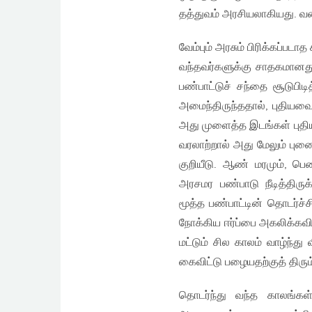
தத்துவம் அரசியலாகியது. வன
வேம்பும் அரசும் பிரிக்கப்ப
வந்தவர்களுக்கு சாதகமானத
பண்பாட்டுச் சந்தை சூடுபி
அமைந்திருந்ததால், புதியவ
அது முளைத்த இடங்கள் புதிய
வரலாற்றால் அது மேலும் புன
குறியீடு. ஆண் மரமும், ப
அரசமர பண்பாடு நீடித்திர
மூத்த பண்பாட்டின் தொடர்ச
நோக்கிய ஈர்ப்பை அகலிக்கவில
மட்டும் சில காலம் வாழ்ந்த
கைவிட்டு பழையதற்குத் திரும்
தொடர்ந்து வந்த காலங்க