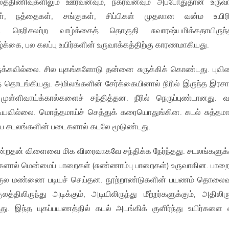
லத்திணிவுகளிலும் ஊர்வனவும், நகர்வனவும் அப்போதுதான் உருவ
கள், நத்தைகள், சங்குகள், சிப்பிகள் முதலான வன்ம உயிரி
ன. நெரிசலற்ற வாழ்க்கைத் தொகுதி சுவாரஷ்யமிக்கதாயிருந்
க்கை, பல கலப்பு உயிர்களின் உருவாக்கத்திற்கு காரணமாகியது.
ிருக்கவில்லை. சில யுகங்களோடு தன்னை சுருக்கிக் கொண்டது. புவி
கத் தொடங்கியது. அமிலங்களின் சேர்க்கையினால் நிரில் இருந்த இர
ுள்ளிவாய்க்கால்களைச் சந்தித்தன. நீரில் நெருப்புண்டானது. 
யவில்லை. மொத்தமாய்ச் செத்துக் கரையொதுங்கின. கடல் சுத்தமா
 சடலங்களின் படைகளால் கடலே மூடுண்டது.
ின்றதன் விளைவை மிக விரைவாகவே சந்திக்க நேர்ந்தது. சடலங்களுக்
புக்களால் மென்மைப் பாறைகள் (சுண்ணாம்பு பாறைகள்) உருவாகின. பாற
்குல மண்ணை படியச் செய்தன. நூற்றாண்டுகளின் பயணம் தொலை
திலிருந்து அடிக்கும், அடியிலிருந்து மீற்றர்களுக்கும், அதிலிரு
ந்தது. இந்த யுகப்பயணத்தில் கடல் அடங்கிக் குளிர்ந்து உயிர்களை