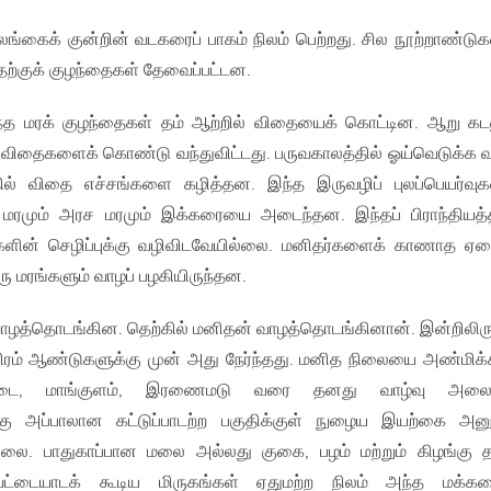
ங்கைக் குன்றின் வடகரைப் பாகம் நிலம் பெற்றது. சில நூற்றாண்டுக
அதற்குக் குழந்தைகள் தேவைப்பட்டன.
ருந்த மரக் குழந்தைகள் தம் ஆற்றில் விதையைக் கொட்டின. ஆறு கட
ு விதைகளைக் கொண்டு வந்துவிட்டது. பருவகாலத்தில் ஓய்வெடுக்க வ
தில் விதை எச்சங்களை கழித்தன. இந்த இருவழிப் புலப்பெயர்வுக
மரமும் அரச மரமும் இக்கரையை அடைந்தன. இந்தப் பிராந்தியத்
்களின் செழிப்புக்கு வழிவிடவேயில்லை. மனிதர்களைக் காணாத 
 மரங்களும் வாழப் பழகியிருந்தன.
 வாழத்தொடங்கின. தெற்கில் மனிதன் வாழத்தொடங்கினான். இன்றிலிரு
ிரம் ஆண்டுகளுக்கு முன் அது நேர்ந்தது. மனித நிலையை அண்மிக
மோட்டை, மாங்குளம், இரணைமடு வரை தனது வாழ்வு அல
தற்கு அப்பாலான கட்டுப்பாடற்ற பகுதிக்குள் நுழைய இயற்கை அன
்லை. பாதுகாப்பான மலை அல்லது குகை, பழம் மற்றும் கிழங்கு த
ேட்டையாடக் கூடிய மிருகங்கள் ஏதுமற்ற நிலம் அந்த மக்கள