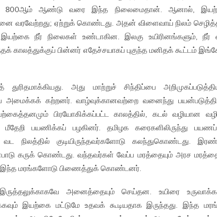
கி.மு 800ஆம் ஆண்டு வரை இந்த நிலைமைதான். ஆனால், இயற
ை வரவேற்றது; ஏற்றுக் கொண்டது. அதன் விளைவாய் நிலம் செழித்
ற்கை நீர் நிலைகள் உண்டாகின. இலகு உயிரினங்களும், நீர் 
தக் காலத்துக்குப் பின்னர் எதேச்சயாகப் புகுந்த மனிதக் கூட்டம் இங்
 துரிதமாக்கியது. அது மாற்றுச் சிந்திப்பை அறிமுகப்படுத்தி
அமைக்கக் கற்றனர். வாழ்வுக்கானவற்றை வனைந்து பயன்படுத்தி
ற்கைத்தனமும் பிரயோகிக்கப்பட்ட காலத்தில், கடல் வழியான வழ
் மீதேறி பயணிக்கப் பழகினர். தமிழக கரைகளிலிருந்து பயணப்
 வட நிலத்தில் குடியிருந்தவர்களோடு கலந்துகொண்டது. இரண்
்பாடு கருக் கொண்டது. வந்தவர்கள் வேப்ப மரத்தையும் அரச மரத்தை
லை இந்த மரங்களோடு பிணைத்துக் கொண்டனர்.
் இருத்தலுக்காகவே அனைத்தையும் செய்தன. உயிரை உருவாக்கவ
்கவும் இயற்கை மட்டுமே உதவக் கூடியதாக இருந்தது. இந்த மரங