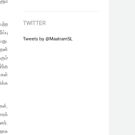
ளும்
TWITTER
பற்ற
ப்பு
Tweets by @MaatramSL
யது.
இதன்
ும்
இந்த
்கள்
ிக்க
கள்,
ரைக்
னர்.
ாறாக