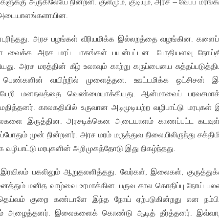
ுக்கு அருகிலேயே நின்றன. குளமும், குடியும், அரச – வேப்ப மரங்க
் அடையாளங்களாயின.
ரிந்தது. அரச பழங்கள் வீரியமிக்க இல்லறத்தை வழங்கின. களைப்
 வைக்க அரச மரப் பாகங்கள் பயன்பட்டன. போதியளவு நோய்தீர்
து. அரச மரத்தின் கீழ் உலாவும் காற்று கருப்பையை சுத்தப்படுத்தி
் பெண்களின் வயிற்றில் முளைத்தன. ஊட்டமிக்க ஒட்சிசன் 
யேறி மனநலத்தை வெண்மையாக்கியது. ஆன்மாவைப் பரவசமாக்க
த்தனர். காலகதியில் உருவான அடிமுடியற்ற வழிபாட்டு மரபுகள் 
 சிலைகளை இருத்தின. அரசடிக்கென அடையாளம் காணப்பட்ட கடவுள
்போதும் முன் நின்றனர். அரச மரம் மருத்துவ நிலையிலிருந்து சக்திம
 வழிபாட்டு மரபுகளின் அறிமுகத்தோடு இது நிகழ்ந்தது.
இரவிலம் பகலிலும் ஆறுதலளித்தது. வேர்கள், இலைகள், குருத்துக்
ைத்தும் மனித வாழ்வை உரமாக்கின. பருவ கால கொதிப்பு நோய் பல
் தெய்வம் குறை கண்டாளே இந்த நோய் ஏற்படுகின்றது என நம்பி
கும் அழைத்தனர். இலைகளைக் கொண்டு ஆடித் தீர்த்தனர். இவ்வ