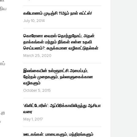
ன்
திய
கலியாணம் முடிஞ்சி 11ஆம் நாள் எய்ட்ஸ்!
July 10, 2014
கொரோனா வைரஸ் தொற்றுநோய், அதன்
தாக்கங்கள் மற்றும் நீங்கள் என்ன உதவி
செய்யலாம்?: சுருக்கமான வழிகாட்டுதல்கள்
March 25, 2020
ைப்
இலங்கையின் உள்ளூராட்சி அமைப்பும்,
தேர்தல் முறைகளும், நல்லாளுகைக்கான
வழிகளும்
October 5, 2015
‘கிளிட்டோரிஸ்’: ஆப்பிரிக்காவிலிருந்து ஆசியா
வரை
புற
May 1, 2017
க
ஊடகங்கள்: மாயைகளும், மந்திரங்களும்