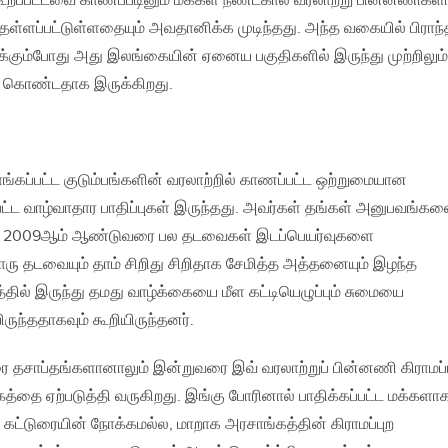
ூறப்பட்டவை காணப்படினும் மக்கள் நீண்டகால வரலாற்று பின்னணிகளி
தள்ளப்பட்டுள்ளதையும் அவதானிக்க முடிந்தது. அந்த வகையில் பிராந்
்க்கும்போது அது இலங்கையின் ஏனைய பகுதிகளில் இருந்து முற்றிலும்
் கொண்டதாக இருக்கிறது.
ங்கப்பட்ட குடும்பங்களின் வரலாற்றில் காணப்பட்ட ஒற்றுமையான
பட்ட வாழ்வாதார பாதிப்புகள் இருந்தது. அவர்கள் தங்கள் அனுபவங்கள
ந்து 2009ஆம் ஆண்டுவரை பல தடவைகள் இடப்பெயர்வுகளை
ொரு தடவையும் தாம் சிறிது சிறிதாக சேமித்த அத்தனையும் இழந்த
பத்தில் இருந்து தமது வாழ்க்கையை மீள கட்டியெழுப்பும் சுமையை
ுந்ததாகவும் கூறியிருந்தனர்.
ை தசாப்தங்களானாலும் இன்றுவரை இவ் வரலாற்றுப் பின்னணி கிராமப்
த்தை ஏற்படுத்தி வருகிறது. இங்கு போரினால் பாதிக்கப்பட்ட மக்களா
ட்டுரையின் நோக்கமல்ல, மாறாக அரசாங்கத்தின் கிராமப்புற