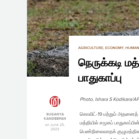
AGRICULTURE
,
ECONOMY
,
HUMAN
நெருக்கடி மத்
பாதுகாப்பு
Photo, Ishara S Kodikara/A
கொவிட்-19 மற்றும் அதனைத்
SUGANYA
KANDEEPAN
மத்தியில் சமூகப் பாதுகாப்
on
June 25,
2023
பெண்நிலைவாதக் குழுமத்தினால