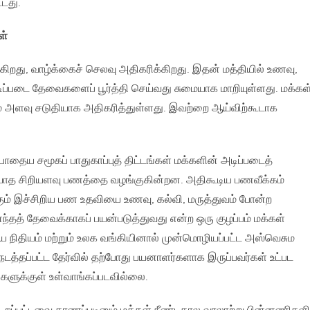
்டது.
ள்
றது, வாழ்க்கைச் செலவு அதிகரிக்கிறது. இதன் மத்தியில் உணவு,
டிப்படை தேவைகளைப் பூர்த்தி செய்வது சுமையாக மாறியுள்ளது. மக்கள
ம் அளவு சடுதியாக அதிகரித்துள்ளது. இவற்றை ஆய்விற்கூடாக
ோதைய சமூகப் பாதுகாப்புத் திட்டங்கள் மக்களின் அடிப்படைத்
த சிறியளவு பணத்தை வழங்குகின்றன. அதிகூடிய பணவீக்கம்
்கும் இச்சிறிய பண உதவியை உணவு, கல்வி, மருத்துவம் போன்ற
தத் தேவைக்காகப் பயன்படுத்துவது என்ற ஒரு குழப்பம் மக்கள்
ய நிதியம் மற்றும் உலக வங்கியினால் முன்மொழியப்பட்ட அஸ்வெசும
 நடத்தப்பட்ட தேர்வில் தற்போது பயனாளர்களாக இருப்பவர்கள் உட்பட
களுக்குள் உள்வாங்கப்படவில்லை.