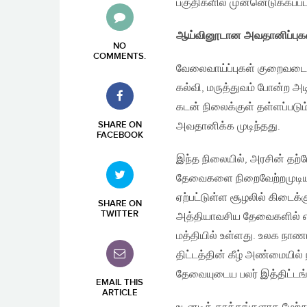
பகுதிகளில் முன்னெடுக்கப்பட
ஆய்வினூடான அவதானிப்புக
NO
COMMENTS
.
வேலைவாய்ப்புகள் குறைவடைகி
கல்வி, மருத்துவம் போன்ற அ
கடன் நிலைக்குள் தள்ளப்படு
SHARE ON
அவதானிக்க முடிந்தது.
FACEBOOK
இந்த நிலையில், அரசின் தற்ப
தேவைகளை நிறைவேற்றமுடியா
ஏற்பட்டுள்ள சூழலில் கிடைக
SHARE ON
TWITTER
அத்தியாவசிய தேவைகளில் எந்
மத்தியில் உள்ளது. உலக நாண
திட்டத்தின் கீழ் அண்மையில்
தேவையுடைய பலர் இத்திட்டங்
EMAIL THIS
ARTICLE