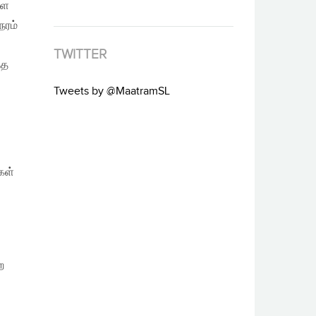
்ள
ேரம்
TWITTER
்த
Tweets by @MaatramSL
கள்
ற