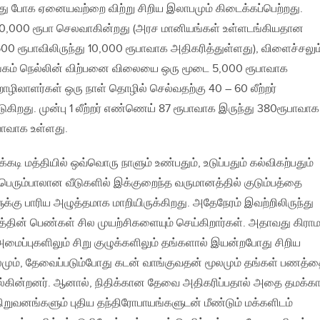
ு போக ஏனையவற்றை விற்று சிறிய இலாபமும் கிடைக்கப்பெற்றது.
 140,000 ரூபா செலவாகின்றது (அரச மானியங்கள் உள்ளடங்கியதான
500 ரூபாவிலிருந்து 10,000 ரூபாவாக அதிகரித்துள்ளது), விளைச்சலும
்கம் நெல்லின் விற்பனை விலையை ஒரு மூடை 5,000 ரூபாவாக
றொழிலாளர்கள் ஒரு நாள் தொழில் செல்வதற்கு 40 – 60 லீற்றர்
து. முன்பு 1 லீற்றர் எண்ணெய் 87 ரூபாவாக இருந்து 380ரூபாவாக
பாவாக உள்ளது.
டி மத்தியில் ஒவ்வொரு நாளும் உண்பதும், உடுப்பதும் கல்விகற்பதும்
 பெரும்பாலான வீடுகளில் இக்குறைந்த வருமானத்தில் குடும்பத்தை
ுக்கு பாரிய அழுத்தமாக மாறியிருக்கிறது. அதேநேரம் இவற்றிலிருந்து
பத்தின் பெண்கள் சில முயற்சிகளையும் செய்கிறார்கள். அதாவது கிரா
 அமைப்புகளிலும் சிறு குழுக்களிலும் தங்களால் இயன்றபோது சிறிய
மும், தேவைப்படும்போது கடன் வாங்குவதன் மூலமும் தங்கள் பணத்
ுயல்கின்றனர். ஆனால், நிதிக்கான தேவை அதிகரிப்பதால் அதை தமக்
 நிறுவனங்களும் புதிய தந்திரோபாயங்களுடன் மீண்டும் மக்களிடம்