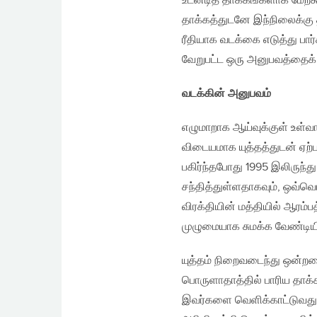
உடனடித் தாக்கங்களாக மேற்க
தாக்கத்துடனே இந்நிலைக்கு 
ரீதியாக வடக்கை எடுத்து பார
வேறுபட்ட ஒரு அனுபவத்தைக
வடக்கின் அனுபவம்
எழுமாறாக ஆய்வுக்குள் உள்வா
விடையமாக யுத்தத்துடன் ஏற்
பகிர்ந்தபோது 1995 இலிரு
சந்தித்துள்ளதாகவும், ஒவ்வ
விரக்தியின் மத்தியில் ஆரம்
முழுமையாக சுமக்க வேண்டியிர
யுத்தம் நிறைவடைந்து ஒன்றர
பொருளாதாத்தில் பாரிய தாக்க
இவர்களை வெளிக்காட்டுவது க