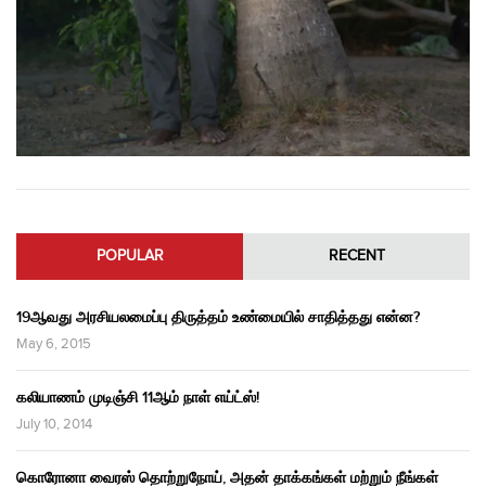
POPULAR
RECENT
19ஆவது அரசியலமைப்பு திருத்தம் உண்மையில் சாதித்தது என்ன?
May 6, 2015
கலியாணம் முடிஞ்சி 11ஆம் நாள் எய்ட்ஸ்!
July 10, 2014
கொரோனா வைரஸ் தொற்றுநோய், அதன் தாக்கங்கள் மற்றும் நீங்கள்