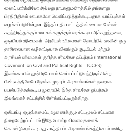
சுதந்திர சமுதாயம் ஒன்றில் மக்கள் தங்களது சிந்தனைகளை
ஹைட் பார்க்கிலோ அல்லது நாடாளுமன்றத்தில் தங்களது
பிரதிநிதிகள் ஊடாகவோ வெளிப்படுத்தக்கூடியதாக வாய்ப்புக்கள்
வழங்கப்படுகின்றன. இந்தப் புதிய சட்டத்தின் ஊடாக பேச்சுச்
சுதந்திரத்துக்கும் ஊடகங்களுக்கும் வரக்கூடிய அச்சுறுத்தலை,
குடியியல் உரிமைகள், அரசியல் உரிமைகள் தொடர்பில் உலகின் ஒரு
தரநிலையான வழிகாட்டியாக விளங்கும் குடியியல் மற்றும்
அரசியல் உரிமைகள் குறித்த சர்வதேச ஒப்பந்தம் (International
Covenant on Civil and Political Rights – ICCPR)
இலங்கையில் துஷ்பிரயோகம் செய்யப்பட்டுவந்திருக்கின்ற
பின்புலத்திலேயே நோக்க முடியும். அரசாங்கங்கள் தவறாக
பயன்படுத்தக்கூடிய முறையில் இந்த சர்வதேச ஒப்பந்தம்
இலங்கைச் சட்டத்தில் சேர்க்கப்பட்டிருக்கிறது.
ஒலிபரப்பு ஒழுங்கமைப்பு ஆணைக்குழு சட்டமூலம் சட்டமாக
நிறைவேற்றப்பட்டால் இதே போன்ற விளைவுகளைக்
கொண்டுவரக்கூடியது சாத்தியம். அரசாங்கங்கத்தினால் மனித