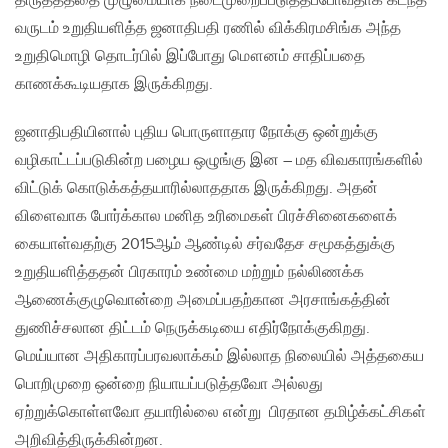
திருத்தத்தை முழுமையாக நடைமுறைப்படுத்தப்போவதாக கடந்த
வருடம் உறுதியளித்த ஜனாதிபதி ரணில் விக்கிரமசிங்க அந்த
உறுதிமொழி தொடர்பில் இப்போது மௌனம் சாதிப்பதை
காணக்கூடியதாக இருக்கிறது.
ஜனாதிபதியினால் புதிய பொருளாதார நோக்கு ஒன்றுக்கு
வழிகாட்டப்படுகின்ற பழைய ஒழுங்கு இன – மத விவகாரங்களில்
விட்டுக் கொடுக்கத்தயாரில்லாததாக இருக்கிறது. அதன்
விளைவாக போர்க்கால மனித உரிமைகள் பிரச்சினைகளைக்
கையாள்வதற்கு 2015ஆம் ஆண்டில் சர்வதேச சமூகத்துக்கு
உறுதியளித்ததன் பிரகாரம் உண்மை மற்றும் நல்லிணக்க
ஆணைக்குழுவொன்றை அமைப்பதற்கான அரசாங்கத்தின்
துணிச்சலான திட்டம் நெருக்கடியை எதிர்நோக்குகிறது.
மெய்யான அதிகாரப்பரவலாக்கம் இல்லாத நிலையில் அத்தகைய
பொறிமுறை ஒன்றை நியாயப்படுத்தவோ அல்லது
ஏற்றுக்கொள்ளவோ தயாரில்லை என்று பிரதான தமிழ்க்கட்சிகள்
அறிவித்திருக்கின்றன.