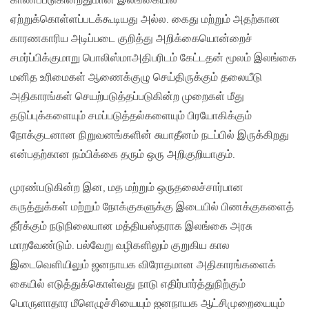
காணப்படுகின்றதுமான இலங்கையில்
ஏற்றுக்கொள்ளப்படக்கூடியது அல்ல. கைது மற்றும் அதற்கான
காரணகாரிய அடிப்படை குறித்து அறிக்கையொன்றைச்
சமர்ப்பிக்குமாறு பொலிஸ்மாஅதிபரிடம் கேட்டதன் மூலம் இலங்கை
மனித உரிமைகள் ஆணைக்குழு செய்திருக்கும் தலையீடு
அதிகாரங்கள் செயற்படுத்தப்படுகின்ற முறைகள் மீது
தடுப்புக்களையும் சமப்படுத்தல்களையும் பிரயோகிக்கும்
நோக்குடனான நிறுவனங்களின் சுயாதீனம் நடப்பில் இருக்கிறது
என்பதற்கான நம்பிக்கை தரும் ஒரு அறிகுறியாகும்.
முரண்படுகின்ற இன, மத மற்றும் ஒருதலைச்சார்பான
கருத்துக்கள் மற்றும் நோக்குகளுக்கு இடையில் பிணக்குகளைத்
தீர்க்கும் நடுநிலையான மத்தியஸ்தராக இலங்கை அரசு
மாறவேண்டும். பல்வேறு வழிகளிலும் குறுகிய கால
இடைவெளியிலும் ஜனநாயக விரோதமான அதிகாரங்களைக்
கையில் எடுத்துக்கொள்வது நாடு எதிர்பார்த்துநிற்கும்
பொருளாதார மீளெழுச்சியையும் ஜனநாயக ஆட்சிமுறையையும்