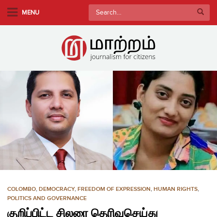
S
Search
MENU
k
for:
i
p
t
o
m
a
i
n
c
o
n
t
e
n
COLOMBO
,
DEMOCRACY
,
FREEDOM OF EXPRESSION
,
HUMAN RIGHTS
,
t
POLITICS AND GOVERNANCE
குறிப்பிட்ட சிலரை தெரிவுசெய்து