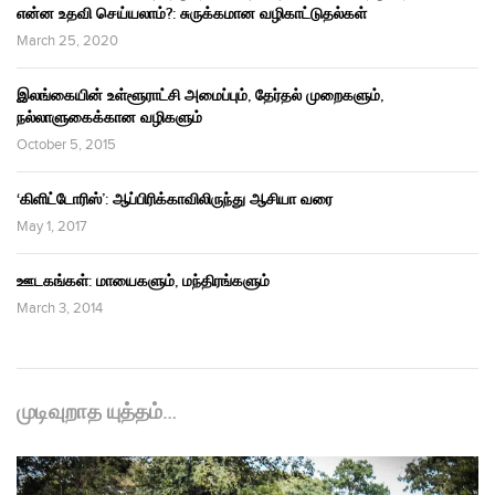
என்ன உதவி செய்யலாம்?: சுருக்கமான வழிகாட்டுதல்கள்
March 25, 2020
இலங்கையின் உள்ளூராட்சி அமைப்பும், தேர்தல் முறைகளும்,
நல்லாளுகைக்கான வழிகளும்
October 5, 2015
‘கிளிட்டோரிஸ்’: ஆப்பிரிக்காவிலிருந்து ஆசியா வரை
May 1, 2017
ஊடகங்கள்: மாயைகளும், மந்திரங்களும்
March 3, 2014
முடிவுறாத யுத்தம்…