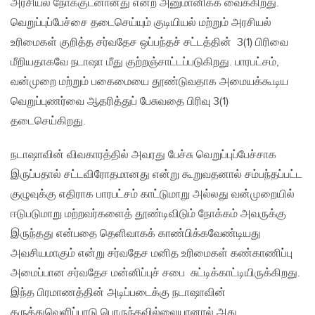
அரசியல் நோக்குடனானது என்ற அனுமானிக்க வைக்கிறது.
வெறுப்புப்பேச்சை தடைசெய்யும் குடியியல் மற்றும் அரசியல்
உரிமைகள் குறித்த சர்வதேச ஒப்பந்தச் சட்டத்தின் 3(1) பிரிவை
மீறியதாகவே நடாஷா மீது குற்றஞ்சாட்டப்படுகிறது. பாரபட்சம்,
வன்முறை மற்றும் பகைமையை தூண்டுவதாக அமையக்கூடிய
வெறுப்புணர்வை ஆதரித்துப் பேசுவதை பிரிவு 3(1)
தடைசெய்கிறது.
நடாஷாவின் விவகாரத்தில் அவரது பேச்சு வெறுப்புப்பேச்சாக
இருப்பதால் சட்டவிரோதமானது என்று கூறுவதனால் சம்பந்தப்பட்ட
குழுவுக்கு எதிராக பாரபட்சம் காட்டுமாறு அல்லது வன்முறையில்
ஈடுபடுமாறு மற்றவர்களைத் தூண்டிவிடும் நோக்கம் அவருக்கு
இருந்தது என்பதை தெளிவாகக் காண்பிக்கவேண்டியது
அவசியமாகும் என்று சர்வதேச மனித உரிமைகள் கண்காணிப்பு
அமைப்பான சர்வதேச மன்னிப்புச் சபை சுட்டிக்காட்டியிருக்கிறது.
இந்த பிரமாணத்தின் அடிப்படைக்கு நடாஷாவின்
கருத்துவெளிப்பாடு பொருந்தவில்லையானால் அது