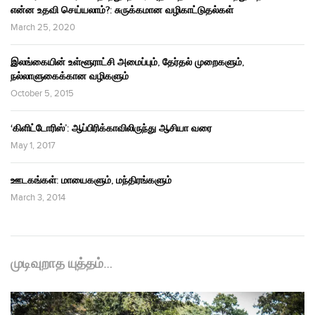
என்ன உதவி செய்யலாம்?: சுருக்கமான வழிகாட்டுதல்கள்
March 25, 2020
இலங்கையின் உள்ளூராட்சி அமைப்பும், தேர்தல் முறைகளும்,
நல்லாளுகைக்கான வழிகளும்
October 5, 2015
‘கிளிட்டோரிஸ்’: ஆப்பிரிக்காவிலிருந்து ஆசியா வரை
May 1, 2017
ஊடகங்கள்: மாயைகளும், மந்திரங்களும்
March 3, 2014
முடிவுறாத யுத்தம்…