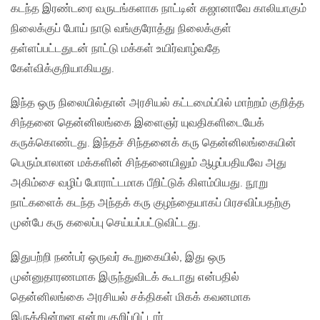
கடந்த இரண்டரை வருடங்களாக நாட்டின் கஜானாவே காலியாகும்
நிலைக்குப் போய் நாடு வங்குரோத்து நிலைக்குள்
தள்ளப்பட்டதுடன் நாட்டு மக்கள் உயிர்வாழ்வதே
கேள்விக்குறியாகியது.
இந்த ஒரு நிலையில்தான் அரசியல் கட்டமைப்பில் மாற்றம் குறித்த
சிந்தனை தென்னிலங்கை இளைஞர் யுவதிகளிடையேக்
கருக்கொண்டது. இந்தச் சிந்தனைக் கரு தென்னிலங்கையின்
பெரும்பாலான மக்களின் சிந்தனையிலும் ஆழப்பதியவே அது
அகிம்சை வழிப் போராட்டமாக பீறிட்டுக் கிளம்பியது. நூறு
நாட்களைக் கடந்த அந்தக் கரு குழந்தையாகப் பிரசவிப்பதற்கு
முன்பே கரு கலைப்பு செய்யப்பட்டுவிட்டது.
இதுபற்றி நண்பர் ஒருவர் கூறுகையில், இது ஒரு
முன்னுதாரணமாக இருந்துவிடக் கூடாது என்பதில்
தென்னிலங்கை அரசியல் சக்திகள் மிகக் கவனமாக
இருக்கின்றன என்று குறிப்பிட்டார்.