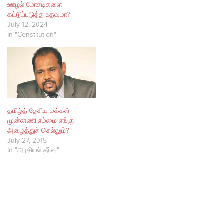
ஊழல் மோசடிகளை
அடிக்கடி சொல்லுவார்.
கட்டுப்படுத்த உதவுமா?
எங்களது உறவினர்கள் மத்தியில்
July 12, 2024
ஏற்படும் சண்டை
In "Constitution"
சச்சரவுகளைக் காலங்காலமாக
அவதானித்து வந்த அறிவு
அவருடையது. போட்டிகள்
எப்பொழுதும் போட்டி போடக்
கூடியவர்கள் என ஒருவர்
மதிக்கும் நபர்களுடன்தான்
ஏற்படும். உதாரணமாக, ஒரு
சாதாரண மனிதன் தனது
தமிழ்த் தேசிய மக்கள்
நாட்டு…
முன்னணி எம்மை எங்கு
அழைத்துச் செல்லும்?
July 27, 2015
In "அரசியல் தீர்வு"