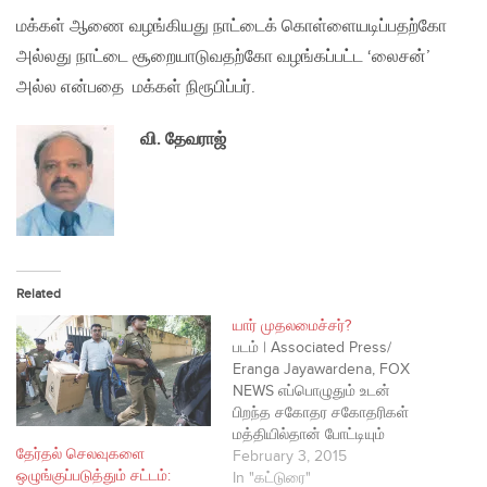
மக்கள் ஆணை வழங்கியது நாட்டைக் கொள்ளையடிப்பதற்கோ
அல்லது நாட்டை சூறையாடுவதற்கோ வழங்கப்பட்ட ‘லைசன்’
அல்ல என்பதை மக்கள் நிரூபிப்பர்.
வி. தேவராஜ்
Related
யார் முதலமைச்சர்?
படம் | Associated Press/
Eranga Jayawardena, FOX
NEWS எப்பொழுதும் உடன்
பிறந்த சகோதர சகோதரிகள்
மத்தியில்தான் போட்டியும்
தேர்தல் செலவுகளை
பொறாமையும் அதிகளவு
February 3, 2015
ஒழுங்குப்படுத்தும் சட்டம்:
இருக்கும் என எனது தாயார்
In "கட்டுரை"