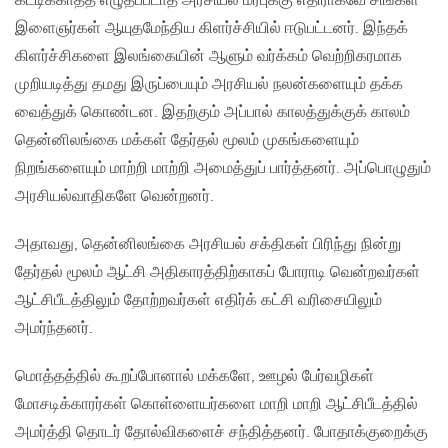
கட்டிக்காத்த எழுதப்படாத அரசியல் மரபுக்கு எதிராகவே சிங்கள
இளைஞர்கள் ஆயுதமேந்திய கிளர்ச்சியில் ஈடுபட்டனர். இந்தக்
கிளர்ச்சிகளை இலங்கையின் ஆளும் வர்க்கம் வெற்றிகரமாக
முறியடித்து தமது இருப்பையும் அரசியல் நலன்களையும் தக்க
வைத்துக் கொண்டன. இதற்கும் அப்பால் காலத்துக்குக் காலம்
தென்னிலங்கை மக்கள் தேர்தல் மூலம் முகங்களையும்
நிறங்களையும் மாற்றி மாற்றி அமைத்துப் பார்த்தனர். அப்பொழுதும்
அரசியல்வாதிகளே வென்றனர்.
அதாவது, தென்னிலங்கை அரசியல் சக்திகள் பிரிந்து நின்று
தேர்தல் மூலம் ஆட்சி அதிகாரத்திற்காகப் போராடி வென்றவர்கள்
ஆட்சிபீடத்திலும் தோற்றவர்கள் எதிர்க் கட்சி வரிசையிலும்
அமர்ந்தனர்.
மொத்தத்தில் கூறப்போனால் மக்களே, ஊழல் பேர்வழிகள்
மோசடிக்காரர்கள் கொள்ளையர்களை மாறி மாறி ஆட்சிபீடத்தில்
அமர்த்தி தொடர் தோல்விகளைச் சந்தித்தனர். போதாக்குறைக்கு