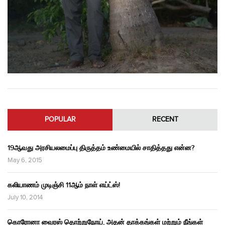
POPULAR
RECENT
19ஆவது அரசியலமைப்பு திருத்தம் உண்மையில் சாதித்தது என்ன?
May 6, 2015
கலியாணம் முடிஞ்சி 11ஆம் நாள் எய்ட்ஸ்!
July 10, 2014
கொரோனா வைரஸ் தொற்றுநோய், அதன் தாக்கங்கள் மற்றும் நீங்கள்