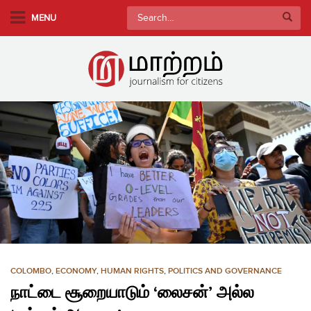
S
Search
MENU
k
for:
i
p
t
o
m
a
i
n
c
o
n
t
e
n
COLOMBO
,
ECONOMY
,
HUMAN RIGHTS
,
POLITICS AND GOVERNANCE
t
நாட்டை சூறையாடும் ‘லைசன்’ அல்ல