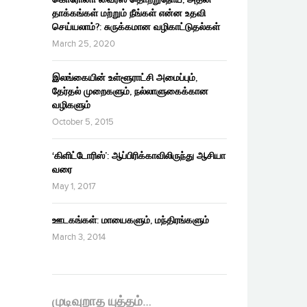
தாக்கங்கள் மற்றும் நீங்கள் என்ன உதவி
செய்யலாம்?: சுருக்கமான வழிகாட்டுதல்கள்
March 25, 2020
இலங்கையின் உள்ளூராட்சி அமைப்பும்,
தேர்தல் முறைகளும், நல்லாளுகைக்கான
வழிகளும்
October 5, 2015
‘கிளிட்டோரிஸ்’: ஆப்பிரிக்காவிலிருந்து ஆசியா
வரை
May 1, 2017
ஊடகங்கள்: மாயைகளும், மந்திரங்களும்
March 3, 2014
முடிவுறாத யுத்தம்…