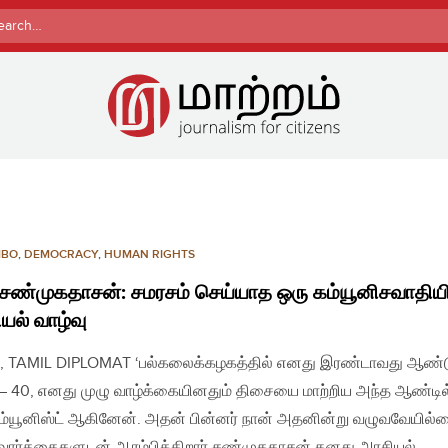
rch
MBO
,
DEMOCRACY
,
HUMAN RIGHTS
 சண்முகதாசன்: சமரசம் செய்யாத ஒரு கம்யூனிசவாதிய
யல் வாழ்வு
, TAMIL DIPLOMAT ‘பல்கலைக்கழகத்தில் எனது இரண்டாவது ஆண்
 – 40, எனது முழு வாழ்க்கையினதும் திசையை மாற்றிய அந்த ஆண்டில
ம்யூனிஸ்ட் ஆகினேன். அதன் பின்னர் நான் அதனின்று வழுவவேயில்ல
வார்த்தைகளுடன் ஆரம்பிக்கிறார் சண்முகதாசன் தனது அரசியல்…