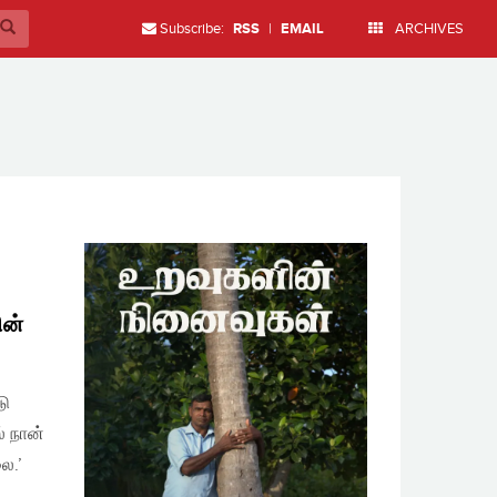
Subscribe:
RSS
|
EMAIL
ARCHIVES
ின்
டு
் நான்
ை.’