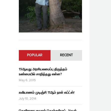
POPULAR
RECENT
19ஆவது அரசியலமைப்பு திருத்தம்
உண்மையில் சாதித்தது என்ன?
May 6, 2015
கலியாணம் முடிஞ்சி 11ஆம் நாள் எய்ட்ஸ்!
July 10, 2014
கொரோனா வைரஸ் தொற்றுநோய், அதன்