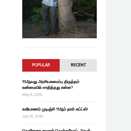
POPULAR
RECENT
19ஆவது அரசியலமைப்பு திருத்தம்
உண்மையில் சாதித்தது என்ன?
May 6, 2015
கலியாணம் முடிஞ்சி 11ஆம் நாள் எய்ட்ஸ்!
July 10, 2014
கொரோனா வைரஸ் தொற்றுநோய், அதன்