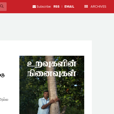
Subscribe:
RSS
|
EMAIL
ARCHIVES
ரு
 அல்ல