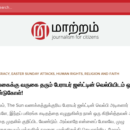
rch
CRACY
,
EASTER SUNDAY ATTACKS
,
HUMAN RIGHTS
,
RELIGION AND FAITH
கைக்கு வருகை தரும் பேராயர் ஜஸ்ட்டின் வெல்பியிடம் ஒ
்டுகோள்!
லம், The Sun வணக்கத்துக்குரிய பேராயர் ஜஸ்ட்டின் வெல்பி அடிகளார்
ளே, இந்தப் பகிரங்க கடிதத்தை எழுதுகின்ற நான் ஒரு கிறிஸ்த்தவன்
ை முதலில் குறிப்பிட வேண்டும். அவ்வாறே என்னைப் போலவே, முழு
்கையையும் மக்களின் நலனை முன்னிறுத்தி செயலாற்றிய, மேலும்…