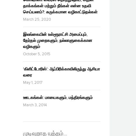
தாக்கங்கள் மற்றும் நீங்கள் என்ன உதவி
செய்யலாம்?: சுருக்கமான வழிகாட்டுதல்கள்
March 25, 2020
இலங்கையின் உள்ளூராட்சி அமைப்பும்,
தேர்தல் முறைகளும், நல்லாளுகைக்கான
வழிகளும்
October 5, 2015
‘கிளிட்டோரிஸ்’: ஆப்பிரிக்காவிலிருந்து ஆசியா
வரை
May 1, 2017
ஊடகங்கள்: மாயைகளும், மந்திரங்களும்
March 3, 2014
முடிவுறாத யுத்தம்…