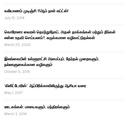
கலியாணம் முடிஞ்சி 11ஆம் நாள் எய்ட்ஸ்!
July 10, 2014
கொரோனா வைரஸ் தொற்றுநோய், அதன் தாக்கங்கள் மற்றும் நீங்கள்
என்ன உதவி செய்யலாம்?: சுருக்கமான வழிகாட்டுதல்கள்
March 25, 2020
இலங்கையின் உள்ளூராட்சி அமைப்பும், தேர்தல் முறைகளும்,
நல்லாளுகைக்கான வழிகளும்
October 5, 2015
‘கிளிட்டோரிஸ்’: ஆப்பிரிக்காவிலிருந்து ஆசியா வரை
May 1, 2017
ஊடகங்கள்: மாயைகளும், மந்திரங்களும்
March 3, 2014