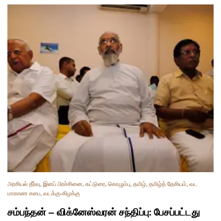
அரசியல் தீர்வு
,
இனப் பிரச்சினை
,
கட்டுரை
,
கொழும்பு
,
தமிழ்
,
தமிழ்த் தேசியம்
,
வட
மாகாண சபை
,
வடக்கு-கிழக்கு
சம்பந்தன் – விக்னேஸ்வரன் சந்திப்பு: பேசப்பட்டது