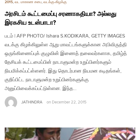
2015
,
வட மாகாண சபை
,
வடக்கு-கிழக்கு
அரசிடம் கூட்டமைப்பு சரணாகதியா? அல்லது
இரகசிய உடன்பாடா?
படம் | AFP PHOTO/ Ishara S.KODIKARA, GETTY IMAGES
வடக்கு கிழக்கிலுள்ள ஆறு மாவட்டங்களுக்கான அபிவிருத்தி
ஒருங்கிணைப்புக் குழுவின் இணைத் தலைவர்களாக, தமிழ்த்
தேசியக் கூட்டமைப்பின் நாடாளுமன்ற உறுப்பினர்களும்
நியமிக்கப்பட்ள்ளனர். இது தொடர்பான நியமன கடிதங்கள்,
குறிப்பிட்ட நாடாளுமன்ற உறுப்பினர்களுக்கு
அனுப்பிவைக்கப்பட்டுள்ளன. இந்த…
JATHINDRA
on
December 22, 2015