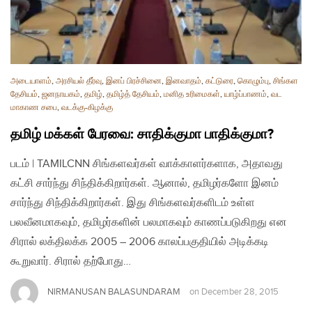
அடையாளம்
,
அரசியல் தீர்வு
,
இனப் பிரச்சினை
,
இனவாதம்
,
கட்டுரை
,
கொழும்பு
,
சிங்கள
தேசியம்
,
ஜனநாயகம்
,
தமிழ்
,
தமிழ்த் தேசியம்
,
மனித உரிமைகள்
,
யாழ்ப்பாணம்
,
வட
மாகாண சபை
,
வடக்கு-கிழக்கு
தமிழ் மக்கள் பேரவை: சாதிக்குமா பாதிக்குமா?
படம் | TAMILCNN சிங்களவர்கள் வாக்காளர்களாக, அதாவது
கட்சி சார்ந்து சிந்திக்கிறார்கள். ஆனால், தமிழர்களோ இனம்
சார்ந்து சிந்திக்கிறார்கள். இது சிங்களவர்களிடம் உள்ள
பலவீனமாகவும், தமிழர்களின் பலமாகவும் காணப்படுகிறது என
சிரால் லக்திலக்க 2005 – 2006 காலப்பகுதியில் அடிக்கடி
கூறுவார். சிரால் தற்போது…
NIRMANUSAN BALASUNDARAM
on
December 28, 2015