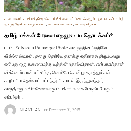
அடையாளம்
,
அரசியல் தீர்வு
,
இனப் பிரச்சினை
,
கட்டுரை
,
கொழும்பு
,
ஜனநாயகம்
,
தமிழ்
,
தமிழ்த் தேசியம்
,
யாழ்ப்பாணம்
,
வட மாகாண சபை
,
வடக்கு-கிழக்கு
தமிழ் மக்கள் பேரவை எதனுடைய தொடக்கம்?
படம் | Selvaraja Rajasegar Photo சம்பந்தரின் தெரிவே
விக்னேஸ்வரன். தனது தெரிவே தனக்கு எதிராகத் திரும்புவது
என்பது ஒரு தலைமைத்துவத்தின் தோல்விதான். என்பதால்தான்
விக்னேஸ்வரன் கட்சிக்கு வெளியே சென்று கருத்துக்கள்
கூறியபோதெல்லாம் சம்பந்தர் பேசாமல் இருந்துவந்தார்.
சுமந்திரனும் விக்னேஸ்வரனும் பகிரங்கமாக மோதியபோதும்
சம்பந்தர்…
NILANTHAN
on
December 31, 2015