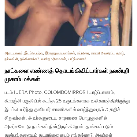
அடையாளம்
,
இடம்பெயர்வு
,
இராணுவமயமாக்கல்
,
கட்டுரை
,
காணி அபகரிப்பு
,
தமிழ்
,
நல்லாட்சி
,
நல்லிணக்கம்
,
மனித உரிமைகள்
,
யாழ்ப்பாணம்
நாட்களை எண்ணத் தொடங்கிவிட்டார்கள் நலன்புரி
முகாம் மக்கள்
படம் | JERA Photo, COLOMBOMIRROR | யாழ்ப்பாணம்,
கிராஞ்சி பகுதியில் கடந்த 25 வருடங்களாக வலிகாமத்திலிருந்து
இடம்பெயர்ந்து தனியார் காணிகளில் வாழ்ந்துவரும் அகதிச்
சிறுவர்கள். அவர்களுடைய சாதாரண பொழுதுகளில்
அவர்களோடு நாங்கள் நின்றிருக்கிறோம். தாங்கள் படும்
துன்பங்களையும் துயரங்களையும் எங்களோடு அவர்கள்