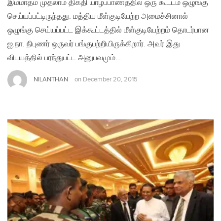
இம்மாதம் முதலாம் திகதி யாழ்ப்பாணத்தில் ஒரு கூட்டம் ஒழுங்கு
செய்யப்பட்டிருந்தது. மத்திய மீள்குடியேற்ற அமைச்சினால்
ஒழுங்கு செய்யப்பட்ட இக்கூட்டத்தில் மீள்குடியேற்றம் தொடர்பான
ஐ.நா. நிபுணர் ஒருவர் பங்குபற்றியிருக்கிறார். அவர் இது
விடயத்தில் பரந்துபட்ட அனுபவமும்…
NILANTHAN
on
December 20, 2015