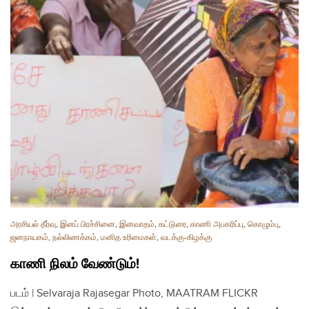
அரசியல் தீர்வு
,
இனப் பிரச்சினை
,
இனவாதம்
,
கட்டுரை
,
காணி அபகரிப்பு
,
கொழும்பு
,
ஜனநாயகம்
,
நல்லிணக்கம்
,
மனித உரிமைகள்
,
வடக்கு-கிழக்கு
காணி நிலம் வேண்டும்!
படம் | Selvaraja Rajasegar Photo, MAATRAM FLICKR