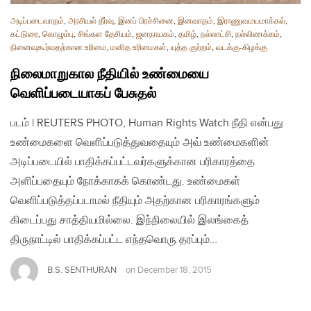
அடிப்படைவாதம்
,
அரசியல் தீர்வு
,
இனப் பிரச்சினை
,
இனவாதம்
,
இராணுவமயமாக்கல்
,
கட்டுரை
,
கொழும்பு
,
சிங்கள தேசியம்
,
ஜனநாயகம்
,
தமிழ்
,
நல்லாட்சி
,
நல்லிணக்கம்
,
நினைவுகூர்வதற்கான உரிமை
,
மனித உரிமைகள்
,
யுத்த குற்றம்
,
வடக்கு-கிழக்கு
நிலைமாறுகால நீதியில் உண்மையை
வெளிப்படையாகப் பேசுதல்
படம் | REUTERS PHOTO, Human Rights Watch நீதி என்பது
உண்மைகளை வெளிப்படுத்துவதையும் அவ் உண்மைகளின்
அடிப்படையில் பாதிக்கப்பட்டவர்களுக்கான பரிகாரத்தை
அளிப்பதையும் நோக்காகக் கொண்டது. உண்மைகள்
வெளிப்படுத்தப்படாமல் நீதியும் அதற்கான பரிகாரங்களும்
கிடைப்பது சாத்தியமில்லை. இந்நிலையில் இலங்கைத்
திருநாட்டில் பாதிக்கப்பட்ட எந்தவொரு தரப்பும்…
B.S. SENTHURAN
on
December 18, 2015