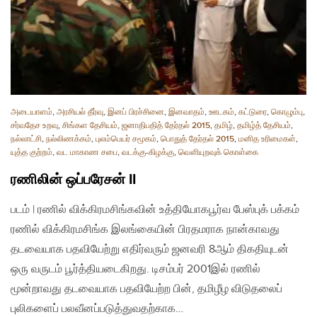
அடையாளம்
,
அரசியல் தீர்வு
,
இனப் பிரச்சினை
,
இனவாதம்
,
ஊடகம்
,
கட்டுரை
,
கொழும்பு
,
சர்வதேச உறவு
,
சிங்கள தேசியம்
,
ஜனாதிபதித் தேர்தல் 2015
,
தமிழ்
,
தமிழ்த் தேசியம்
,
நல்லாட்சி
,
நல்லிணக்கம்
,
புலம்பெயர் சமூகம்
,
பொதுத் தேர்தல் 2015
,
மனித உரிமைகள்
,
யுத்த குற்றம்
,
வட மாகாண சபை
,
வடக்கு-கிழக்கு
,
வௌியுறவுக் கொள்கை
ரணிலின் ஒப்பரேசன் II
படம் | ரணில் விக்கிரமசிங்கவின் உத்தியோகபூர்வ பேஸ்புக் பக்கம்
ரணில் விக்கிரமசிங்க இலங்கையின் பிரதமராக நான்காவது
தடவையாக பதவியேற்று எதிர்வரும் ஜனவரி 8ஆம் திகதியுடன்
ஒரு வருடம் பூர்த்தியடைகிறது. டிசம்பர் 2001இல் ரணில்
மூன்றாவது தடவையாக பதவியேற்ற பின், தமிழீழ விடுதலைப்
புலிகளைப் பலவீனப்படுத்துவதற்காக…