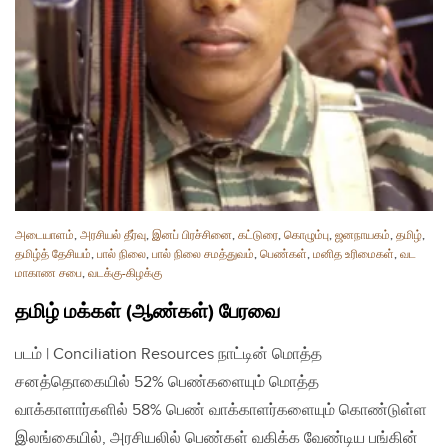
அடையாளம்
,
அரசியல் தீர்வு
,
இனப் பிரச்சினை
,
கட்டுரை
,
கொழும்பு
,
ஜனநாயகம்
,
தமிழ்
,
தமிழ்த் தேசியம்
,
பால் நிலை
,
பால் நிலை சமத்துவம்
,
பெண்கள்
,
மனித உரிமைகள்
,
வட
மாகாண சபை
,
வடக்கு-கிழக்கு
தமிழ் மக்கள் (ஆண்கள்) பேரவை
படம் | Conciliation Resources நாட்டின் மொத்த
சனத்தொகையில் 52% பெண்களையும் மொத்த
வாக்காளார்களில் 58% பெண் வாக்காளர்களையும் கொண்டுள்ள
இலங்கையில், அரசியலில் பெண்கள் வகிக்க வேண்டிய பங்கின்