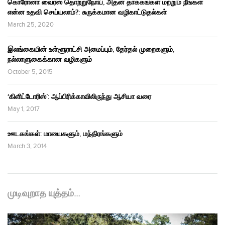
கொரோனா வைரஸ் தொற்றுநோய், அதன் தாக்கங்கள் மற்றும் நீங்கள்
என்ன உதவி செய்யலாம்?: சுருக்கமான வழிகாட்டுதல்கள்
March 25, 2020
இலங்கையின் உள்ளூராட்சி அமைப்பும், தேர்தல் முறைகளும்,
நல்லாளுகைக்கான வழிகளும்
October 5, 2015
‘கிளிட்டோரிஸ்’: ஆப்பிரிக்காவிலிருந்து ஆசியா வரை
May 1, 2017
ஊடகங்கள்: மாயைகளும், மந்திரங்களும்
March 3, 2014
முடிவுறாத யுத்தம்…