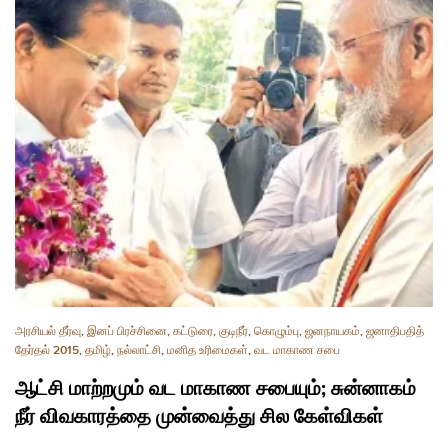
அரசியல் தீர்வு
,
இனப் பிரச்சினை
,
கட்டுரை
,
குடிநீர்
,
கொழும்பு
,
ஜனநாயகம்
,
ஜனாதிபதித்
தேர்தல் 2015
,
தமிழ்
,
நல்லாட்சி
,
மனித உரிமைகள்
,
வட மாகாண சபை
ஆட்சி மாற்றமும் வட மாகாண சபையும்; சுன்னாகம்
நீர் விவகாரத்தை முன்வைத்து சில கேள்விகள்