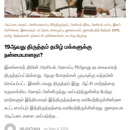
அடிப்படைவாதம்
,
அரசியலமைப்பு சீர்த்திருத்தம்
,
அரசியல் தீர்வு
,
அரசியல் யாப்பு
,
இனப்
பிரச்சினை
,
இனவாதம்
,
கட்டுரை
,
கொழும்பு
,
ஜனநாயகம்
,
ஜனாதிபதித் தேர்தல் 2015
,
தமிழ்
,
தேர்தல்கள்
,
நல்லாட்சி
,
நல்லிணக்கம்
,
வடக்கு-கிழக்கு
19ஆவது திருத்தம் தமிழ் மக்களுக்கு
நன்மையானதா?
இலங்கைத் தீவின் அரசியல் அமைப்பு 19ஆவது தடவையாகத்
திருத்தப்பட்டுள்ளது. ஆயுத மோதல்கள் முடிவுக்கு வந்தபின்
செய்யப்பட்ட இரண்டாவது திருத்தம் இது. ஆட்சி மாற்றத்தை
உருவாக்கிய அதைப் பின்னிருந்து பலப்படுத்துகின்ற மேற்கு
நாடுகளும் இந்தியாவும் இத்திருத்தத்தை வரவேற்றிருக்கின்றன.
கூட்டமைப்பும் இத்திருத்தத்தை வரவேற்றிருக்கின்றது. ஜனநாயக
அடிப்படைகளை பலப்படுத்த…
NILANTHAN
on
May 4, 2015