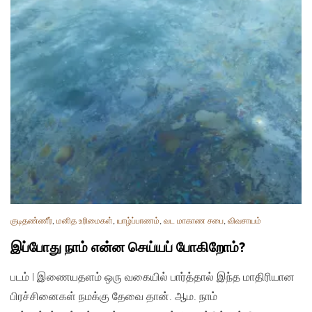
குடிதண்ணீர்
,
மனித உரிமைகள்
,
யாழ்ப்பாணம்
,
வட மாகாண சபை
,
விவசாயம்
இப்போது நாம் என்ன செய்யப் போகிறோம்?
படம் | இணையதளம் ஒரு வகையில் பார்த்தால் இந்த மாதிரியான
பிரச்சினைகள் நமக்கு தேவை தான். ஆம. நாம்