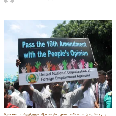
அரசியலமைப்பு சீர்த்திருத்தம்
,
அரசியல் தீர்வு
,
இனப் பிரச்சினை
,
கட்டுரை
,
கொழும்பு
,