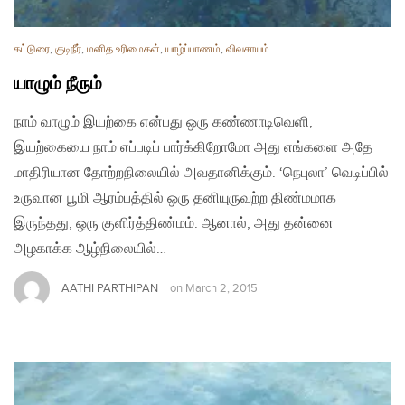
கட்டுரை
,
குடிநீர்
,
மனித உரிமைகள்
,
யாழ்ப்பாணம்
,
விவசாயம்
யாழும் நீரும்
நாம் வாழும் இயற்கை என்பது ஒரு கண்ணாடிவெளி,
இயற்கையை நாம் எப்படிப் பார்க்கிறோமோ அது எங்களை அதே
மாதிரியான தோற்றநிலையில் அவதானிக்கும். ‘நெபுலா’ வெடிப்பில்
உருவான பூமி ஆரம்பத்தில் ஒரு தனியுருவற்ற திண்மமாக
இருந்தது, ஒரு குளிர்த்திண்மம். ஆனால், அது தன்னை
அழகாக்க ஆழ்நிலையில்…
AATHI PARTHIPAN
on
March 2, 2015