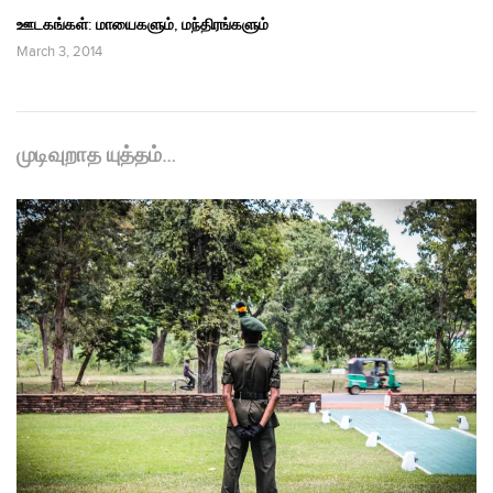
ஊடகங்கள்: மாயைகளும், மந்திரங்களும்
March 3, 2014
முடிவுறாத யுத்தம்…