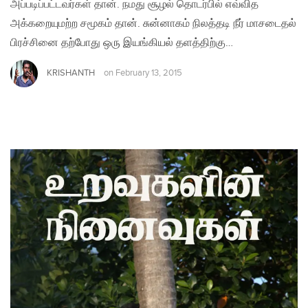
அப்படிப்பட்டவர்கள் தான். நமது சூழல் தொடர்பில் எவ்வித
அக்கறையுமற்ற சமூகம் தான். சுன்னாகம் நிலத்தடி நீர் மாசடைதல்
பிரச்சினை தற்போது ஒரு இயங்கியல் தளத்திற்கு…
KRISHANTH
on
February 13, 2015