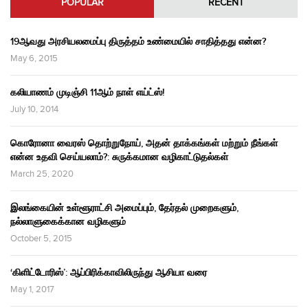
POPULAR
RECENT
19ஆவது அரசியலமைப்பு திருத்தம் உண்மையில் சாதித்தது என்ன?
May 6, 2015
கலியாணம் முடிஞ்சி 11ஆம் நாள் எய்ட்ஸ்!
July 10, 2014
கொரோனா வைரஸ் தொற்றுநோய், அதன் தாக்கங்கள் மற்றும் நீங்கள்
என்ன உதவி செய்யலாம்?: சுருக்கமான வழிகாட்டுதல்கள்
March 25, 2020
இலங்கையின் உள்ளூராட்சி அமைப்பும், தேர்தல் முறைகளும்,
நல்லாளுகைக்கான வழிகளும்
October 5, 2015
‘கிளிட்டோரிஸ்’: ஆப்பிரிக்காவிலிருந்து ஆசியா வரை
May 1, 2017