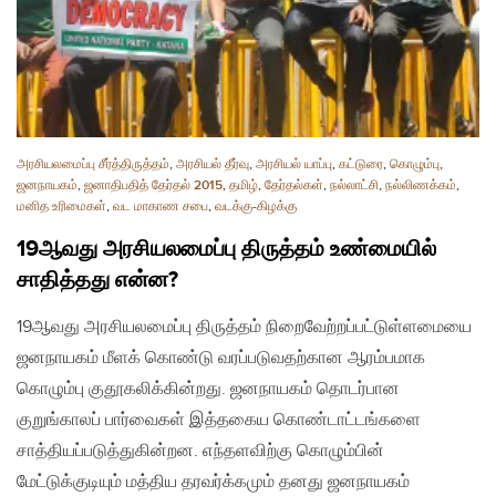
அரசியலமைப்பு சீர்த்திருத்தம்
,
அரசியல் தீர்வு
,
அரசியல் யாப்பு
,
கட்டுரை
,
கொழும்பு
,
ஜனநாயகம்
,
ஜனாதிபதித் தேர்தல் 2015
,
தமிழ்
,
தேர்தல்கள்
,
நல்லாட்சி
,
நல்லிணக்கம்
,
மனித உரிமைகள்
,
வட மாகாண சபை
,
வடக்கு-கிழக்கு
19ஆவது அரசியலமைப்பு திருத்தம் உண்மையில்
சாதித்தது என்ன?
19ஆவது அரசியலமைப்பு திருத்தம் நிறைவேற்றப்பட்டுள்ளமையை
ஜனநாயகம் மீளக் கொண்டு வரப்படுவதற்கான ஆரம்பமாக
கொழும்பு குதூகலிக்கின்றது. ஜனநாயகம் தொடர்பான
குறுங்காலப் பார்வைகள் இத்தகைய கொண்டாட்டங்களை
சாத்தியப்படுத்துகின்றன. எந்தளவிற்கு கொழும்பின்
மேட்டுக்குடியும் மத்திய தரவர்க்கமும் தனது ஜனநாயகம்