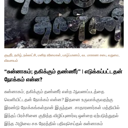
குடிநீர்
,
தமிழ்
,
நல்லாட்சி
,
மனித உரிமைகள்
,
யாழ்ப்பாணம்
,
வட மாகாண சபை
,
வறுமை
,
விவசாயம்
“சுன்னாகம்; தகிக்கும் தண்ணீர்” | எடுக்கப்பட்டதன்
நோக்கம் என்ன?
சுன்னாகம்; தகிக்கும் தண்ணீர் என்ற ஆவணப்படத்தை
வெளியிட்டதன் நோக்கம் என்ன? இதனை உருவாக்குவதற்கு
இரண்டு நோக்கங்கள்தான் இருந்தன. சாதாரணர்கள் மத்தியில்
இந்தப் பிரச்சினை குறித்த விழிப்புணர்வு ஒன்றை ஏற்படுத்துதல்
இந்த அழிவை சக நேரத்தில் பதிவுசெய்தல் சுன்னாகம்