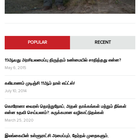
POPULAR
RECENT
19ஆவது அரசியலமைப்பு திருத்தம் உண்மையில் சாதித்தது என்ன?
May 6, 2015
கலியாணம் முடிஞ்சி 11ஆம் நாள் எய்ட்ஸ்!
July 10, 2014
கொரோனா வைரஸ் தொற்றுநோய், அதன் தாக்கங்கள் மற்றும் நீங்கள்
என்ன உதவி செய்யலாம்?: சுருக்கமான வழிகாட்டுதல்கள்
March 25, 2020
இலங்கையின் உள்ளூராட்சி அமைப்பும், தேர்தல் முறைகளும்,