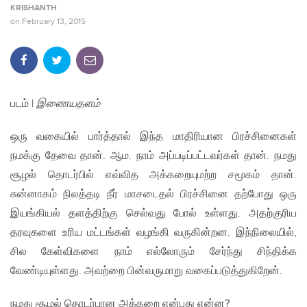
KRISHANTH
on
February 13, 2015
படம் |
இணையதளம்
ஒரு வகையில் பார்த்தால் இந்த மாதிரியான பிரச்சினைகள்
நமக்கு தேவை தான். ஆம. நாம் அப்படிப்பட்டவர்கள் தான். நமது
சூழல் தொடர்பில் எவ்வித அக்கறையுமற்ற சமூகம் தான்.
சுன்னாகம் நிலத்தடி நீர் மாசடைதல் பிரச்சினை தற்போது ஒரு
இயங்கியல் தளத்திற்கு செல்வது போல் உள்ளது. அதற்குரிய
தரவுகளை உரிய மட்டங்கள் வழங்கி வருகின்றன. இந்நிலையில்,
சில கேள்விகளை நாம் எல்லோரும் சேர்ந்து சிந்திக்க
வேண்டியுள்ளது. அவற்றை பின்வருமாறு வகைப்படுத்துகிறேன்.
நமது சூழல் தொடர்பான அக்கறை என்பது என்ன?