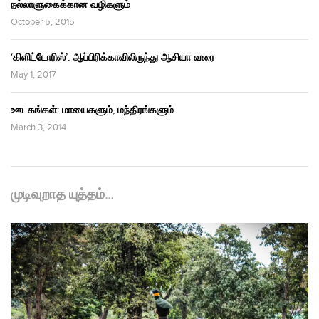
நல்லாளுகைக்கான வழிகளும்
October 5, 2015
‘கிளிட்டோரிஸ்’: ஆப்பிரிக்காவிலிருந்து ஆசியா வரை
May 1, 2017
ஊடகங்கள்: மாயைகளும், மந்திரங்களும்
March 3, 2014
முடிவுறாத யுத்தம்…