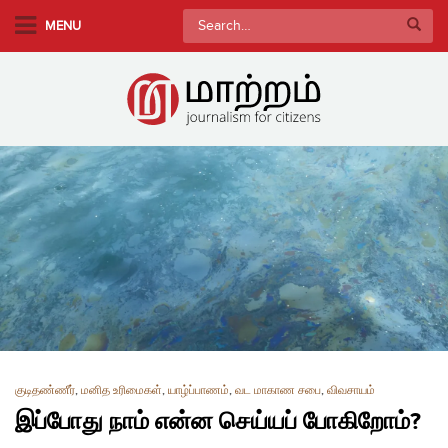
S
Search
MENU
k
for:
i
p
t
o
m
a
i
n
c
o
n
t
e
n
குடிதண்ணீர்
,
மனித உரிமைகள்
,
யாழ்ப்பாணம்
,
வட மாகாண சபை
,
விவசாயம்
t
இப்போது நாம் என்ன செய்யப் போகிறோம்?