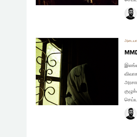
அடையா
MMDA
இலங்க
விவாக
அரசாங
குழுக
செய்ய