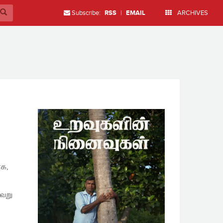
Subscribe:
RSS
|
EMAIL
ARCHIVES
ாக,
வேறு