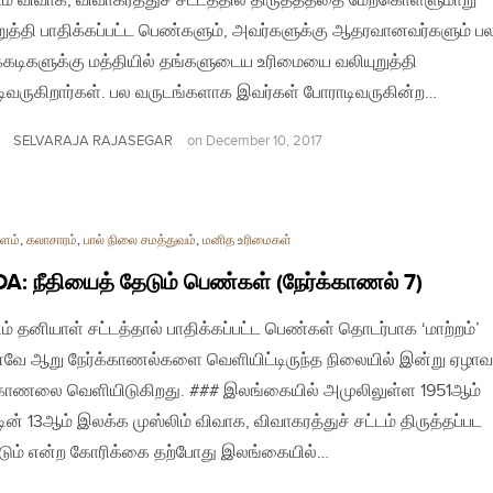
ிம் விவாக, விவாகரத்துச் சட்டத்தில் திருத்தத்தை மேற்கொள்ளுமாறு
றுத்தி பாதிக்கப்பட்ட பெண்களும், அவர்களுக்கு ஆதரவானவர்களும் ப
்கடிகளுக்கு மத்தியில் தங்களுடைய உரிமையை வலியுறுத்தி
ிவருகிறார்கள். பல வருடங்களாக இவர்கள் போராடிவருகின்ற…
SELVARAJA RAJASEGAR
on
December 10, 2017
ளம்
,
கலாசாரம்
,
பால் நிலை சமத்துவம்
,
மனித உரிமைகள்
: நீதியைத் தேடும் பெண்கள் (நேர்க்காணல் 7)
ிம் தனியாள் சட்டத்தால் பாதிக்கப்பட்ட பெண்கள் தொடர்பாக ‘மாற்றம்’
வே ஆறு நேர்க்காணல்களை வெளியிட்டிருந்த நிலையில் இன்று ஏழாவ
்காணலை வெளியிடுகிறது. ### இலங்கையில் அமுலிலுள்ள 1951ஆம்
ன் 13ஆம் இலக்க முஸ்லிம் விவாக, விவாகரத்துச் சட்டம் திருத்தப்பட
ும் என்ற கோரிக்கை தற்போது இலங்கையில்…