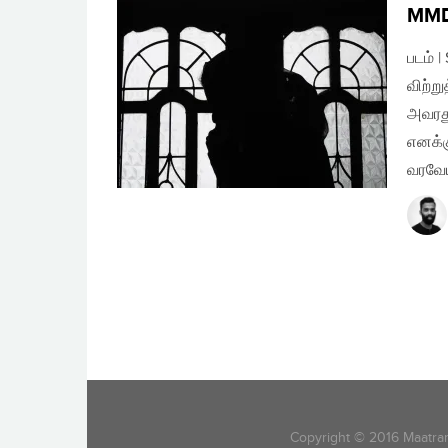
MMDA
படம் 
விற்ற
அவரது
எனக்க
வரவேய
POSTS
NAVIGATION
Copyright © 2016 Maatram.