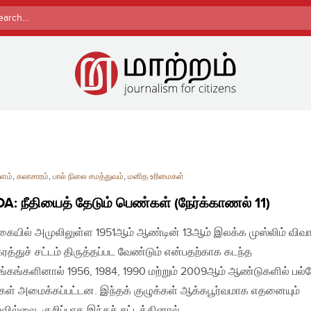
rch
ளம்
,
கலாசாரம்
,
பால் நிலை சமத்துவம்
,
மனித உரிமைகள்
: நீதியைத் தேடும் பெண்கள் (நேர்க்காணல் 11)
ையில் அமுலிலுள்ள 1951ஆம் ஆண்டின் 13ஆம் இலக்க முஸ்லிம் விவ
ரத்துச் சட்டம் திருத்தப்பட வேண்டும் என்பதற்காக கடந்த
்கங்களினால் 1956, 1984, 1990 மற்றும் 2009ஆம் ஆண்டுகளில் பல்
்கள் அமைக்கப்பட்டன. இந்தக் குழுக்கள் ஆக்கபூர்வமாக எதனையும்
வில்லை. குறிப்பாக இந்தச் சட்டத்தினால்…