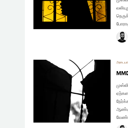
முஸ்ல
வலியு
நெருக
போராட
அடையா
MMDA
முஸ்ல
ஏற்கன
நேர்க
ஆண்டி
வேண்ட