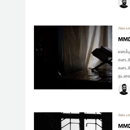
அடையா
MMDA
எனக்க
கடைசி
கடைசி
தடவைத
அடையா
MMDA