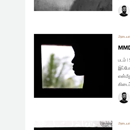
அடையா
MMDA
படம் 
இப்போ
என்மீ
கிடைப
அடையா