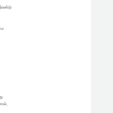
 இரண்டு
ுமை
து
ால்,