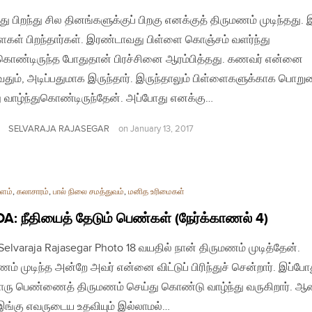
து பிறந்து சில தினங்களுக்குப் பிறகு எனக்குத் திருமணம் முடிந்தது.
ைகள் பிறந்தார்கள். இரண்டாவது பிள்ளை கொஞ்சம் வளர்ந்து
கொண்டிருந்த போதுதான் பிரச்சினை ஆரம்பித்தது. கணவர் என்னை
ுவதும், அடிப்பதுமாக இருந்தார். இருந்தாலும் பிள்ளைகளுக்காக பொற
ு வாழ்ந்துகொண்டிருந்தேன். அப்போது எனக்கு…
SELVARAJA RAJASEGAR
on
January 13, 2017
ளம்
,
கலாசாரம்
,
பால் நிலை சமத்துவம்
,
மனித உரிமைகள்
: நீதியைத் தேடும் பெண்கள் (நேர்க்காணல் 4)
| Selvaraja Rajasegar Photo 18 வயதில் நான் திருமணம் முடித்தேன்.
ணம் முடிந்த அன்றே அவர் என்னை விட்டுப் பிரிந்துச் சென்றார். இப்போ
ு பெண்ணைத் திருமணம் செய்து கொண்டு வாழ்ந்து வருகிறார். ஆன
இங்கு எவருடைய உதவியும் இல்லாமல்…