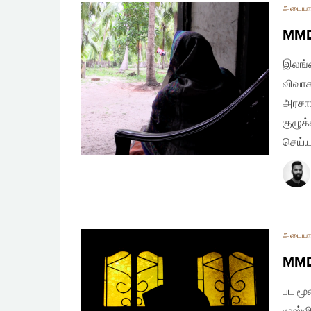
அடையா
MMDA
இலங்க
விவாக
அரசாங
குழுக
செய்ய
அடையா
MMDA
பட மூ