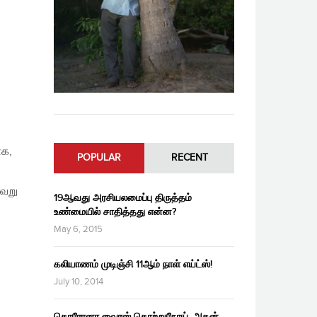
ாக,
POPULAR
RECENT
வேறு
19ஆவது அரசியலமைப்பு திருத்தம்
உண்மையில் சாதித்தது என்ன?
May 6, 2015
கலியாணம் முடிஞ்சி 11ஆம் நாள் எய்ட்ஸ்!
July 10, 2014
கொரோனா வைரஸ் தொற்றுநோய், அதன்