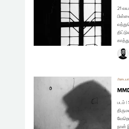
21 வய
பிள்ள
வந்து
திட்ட
காத்த
அடையா
MMDA
படம் 
திரும
வேறொர
நான் 