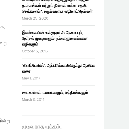
தாக்கங்கள் மற்றும் நீங்கள் என்ன உதவி
செய்யலாம்?: சுருக்கமான வழிகாட்டுதல்கள்
March 25, 2020
ாக,
இலங்கையின் உள்ளூராட்சி அமைப்பும்,
தேர்தல் முறைகளும், நல்லாளுகைக்கான
வேறு
வழிகளும்
October 5, 2015
‘கிளிட்டோரிஸ்’: ஆப்பிரிக்காவிலிருந்து ஆசியா
வரை
May 1, 2017
ஊடகங்கள்: மாயைகளும், மந்திரங்களும்
March 3, 2014
இன்று
முடிவுறாத யுத்தம்…