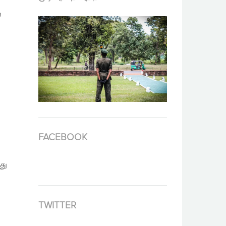
ல
FACEBOOK
து
TWITTER