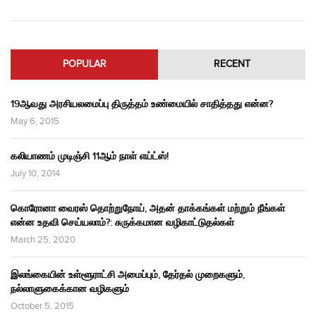
POPULAR
RECENT
19ஆவது அரசியலமைப்பு திருத்தம் உண்மையில் சாதித்தது என்ன?
May 6, 2015
கலியாணம் முடிஞ்சி 11ஆம் நாள் எய்ட்ஸ்!
July 10, 2014
கொரோனா வைரஸ் தொற்றுநோய், அதன் தாக்கங்கள் மற்றும் நீங்கள்
என்ன உதவி செய்யலாம்?: சுருக்கமான வழிகாட்டுதல்கள்
March 25, 2020
இலங்கையின் உள்ளூராட்சி அமைப்பும், தேர்தல் முறைகளும்,
நல்லாளுகைக்கான வழிகளும்
October 5, 2015