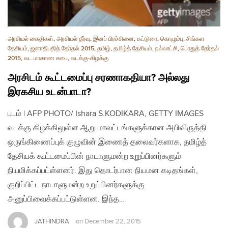
அரசியல் கைதிகள்
,
அரசியல் தீர்வு
,
இனப் பிரச்சினை
,
கட்டுரை
,
கொழும்பு
,
சிங்கள
தேசியம்
,
ஜனாதிபதித் தேர்தல் 2015
,
தமிழ்
,
தமிழ்த் தேசியம்
,
நல்லாட்சி
,
பொதுத் தேர்தல்
2015
,
வட மாகாண சபை
,
வடக்கு-கிழக்கு
அரசிடம் கூட்டமைப்பு சரணாகதியா? அல்லது
இரகசிய உடன்பாடா?
படம் | AFP PHOTO/ Ishara S.KODIKARA, GETTY IMAGES
வடக்கு கிழக்கிலுள்ள ஆறு மாவட்டங்களுக்கான அபிவிருத்தி
ஒருங்கிணைப்புக் குழுவின் இணைத் தலைவர்களாக, தமிழ்த்
தேசியக் கூட்டமைப்பின் நாடாளுமன்ற உறுப்பினர்களும்
நியமிக்கப்பட்ள்ளனர். இது தொடர்பான நியமன கடிதங்கள்,
குறிப்பிட்ட நாடாளுமன்ற உறுப்பினர்களுக்கு
அனுப்பிவைக்கப்பட்டுள்ளன. இந்த…
JATHINDRA
on
December 22, 2015