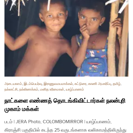
அடையாளம்
,
இடம்பெயர்வு
,
இராணுவமயமாக்கல்
,
கட்டுரை
,
காணி அபகரிப்பு
,
தமிழ்
,
நல்லாட்சி
,
நல்லிணக்கம்
,
மனித உரிமைகள்
,
யாழ்ப்பாணம்
நாட்களை எண்ணத் தொடங்கிவிட்டார்கள் நலன்புரி
முகாம் மக்கள்
படம் | JERA Photo, COLOMBOMIRROR | யாழ்ப்பாணம்,
கிராஞ்சி பகுதியில் கடந்த 25 வருடங்களாக வலிகாமத்திலிருந்து