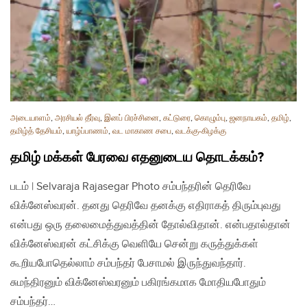
அடையாளம்
,
அரசியல் தீர்வு
,
இனப் பிரச்சினை
,
கட்டுரை
,
கொழும்பு
,
ஜனநாயகம்
,
தமிழ்
,
தமிழ்த் தேசியம்
,
யாழ்ப்பாணம்
,
வட மாகாண சபை
,
வடக்கு-கிழக்கு
தமிழ் மக்கள் பேரவை எதனுடைய தொடக்கம்?
படம் | Selvaraja Rajasegar Photo சம்பந்தரின் தெரிவே
விக்னேஸ்வரன். தனது தெரிவே தனக்கு எதிராகத் திரும்புவது
என்பது ஒரு தலைமைத்துவத்தின் தோல்விதான். என்பதால்தான்
விக்னேஸ்வரன் கட்சிக்கு வெளியே சென்று கருத்துக்கள்
கூறியபோதெல்லாம் சம்பந்தர் பேசாமல் இருந்துவந்தார்.
சுமந்திரனும் விக்னேஸ்வரனும் பகிரங்கமாக மோதியபோதும்
சம்பந்தர்…