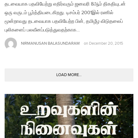
தடவையாக பதவியேற்று எதிர்வரும் ஜனவரி 8ஆம் திகதியுடன்
ஒரு வருடம் பூர்த்தியடைகிறது. டிசம்பர் 2001இல் ரணில்
மூன்றாவது தடவையாக பதவியேற்ற பின், தமிழீழ விடுதலைப்
புலிகளைப் பலவீனப்படுத்துவதற்காக…
NIRMANUSAN BALASUNDARAM
on
December 20, 2015
LOAD MORE...