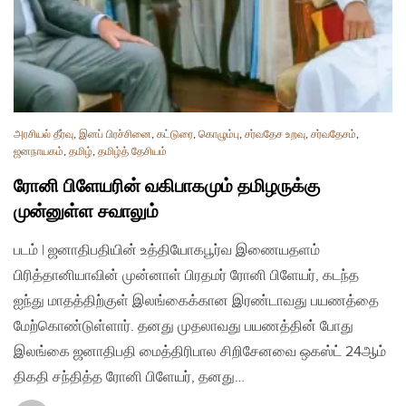
அரசியல் தீர்வு
,
இனப் பிரச்சினை
,
கட்டுரை
,
கொழும்பு
,
சர்வதேச உறவு
,
சர்வதேசம்
,
ஜனநாயகம்
,
தமிழ்
,
தமிழ்த் தேசியம்
ரோனி பிளேயரின் வகிபாகமும் தமிழருக்கு
முன்னுள்ள சவாலும்
படம் | ஜனாதிபதியின் உத்தியோகபூர்வ இணையதளம்
பிரித்தானியாவின் முன்னாள் பிரதமர் ரோனி பிளேயர், கடந்த
ஐந்து மாதத்திற்குள் இலங்கைக்கான இரண்டாவது பயணத்தை
மேற்கொண்டுள்ளார். தனது முதலாவது பயணத்தின் போது
இலங்கை ஜனாதிபதி மைத்திரிபால சிறிசேனவை ஒகஸ்ட் 24ஆம்
திகதி சந்தித்த ரோனி பிளேயர், தனது…