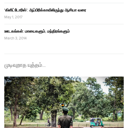
‘கிளிட்டோரிஸ்’: ஆப்பிரிக்காவிலிருந்து ஆசியா வரை
May 1, 2017
ஊடகங்கள்: மாயைகளும், மந்திரங்களும்
March 3, 2014
முடிவுறாத யுத்தம்…