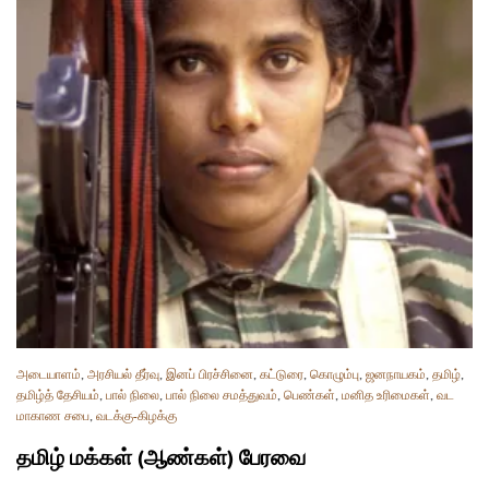
அடையாளம்
,
அரசியல் தீர்வு
,
இனப் பிரச்சினை
,
கட்டுரை
,
கொழும்பு
,
ஜனநாயகம்
,
தமிழ்
,
தமிழ்த் தேசியம்
,
பால் நிலை
,
பால் நிலை சமத்துவம்
,
பெண்கள்
,
மனித உரிமைகள்
,
வட
மாகாண சபை
,
வடக்கு-கிழக்கு
தமிழ் மக்கள் (ஆண்கள்) பேரவை