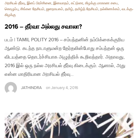
அரசியல் தீர்வு
,
இனப் பிரச்சினை
,
இனவாதம்
,
கட்டுரை
,
கிழக்கு மாகாண சபை
,
கொழும்பு
,
சிங்கள தேசியம்
,
ஜனநாயகம்
,
தமிழ்
,
தமிழ்த் தேசியம்
,
நல்லிணக்கம்
,
வடக்கு-
கிழக்கு
2016 – தீர்வா அல்லது சவாலா?
படம் | TAMIL POLITY 2016 – சம்பந்தனின் நம்பிக்கைக்குரிய
ஆண்டு. கடந்த நாடாளுமன்ற தேர்தலின்போது சம்பந்தன் ஒரு
விடயத்தை தொடர்ச்சியாக அழுத்திக் கூறிவந்தார். அதாவது,
2016 இல் ஒரு நல்ல அரசியல் தீர்வு கிடைக்கும். ஆனால், அது
என்ன மாதிரியான அரசியல் தீர்வு…
JATHINDRA
on
January 4, 2016