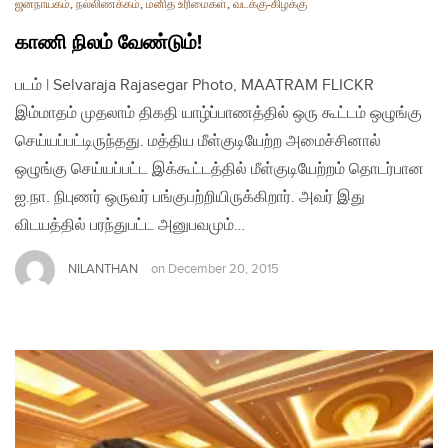
ஜனநாயகம்
,
நல்லிணக்கம்
,
மனித உரிமைகள்
,
வடக்கு-கிழக்கு
காணி நிலம் வேண்டும்!
படம் | Selvaraja Rajasegar Photo, MAATRAM FLICKR
இம்மாதம் முதலாம் திகதி யாழ்ப்பாணத்தில் ஒரு கூட்டம் ஒழுங்கு
செய்யப்பட்டிருந்தது. மத்திய மீள்குடியேற்ற அமைச்சினால்
ஒழுங்கு செய்யப்பட்ட இக்கூட்டத்தில் மீள்குடியேற்றம் தொடர்பான
ஐ.நா. நிபுணர் ஒருவர் பங்குபற்றியிருக்கிறார். அவர் இது
விடயத்தில் பரந்துபட்ட அனுபவமும்…
NILANTHAN
on
December 20, 2015