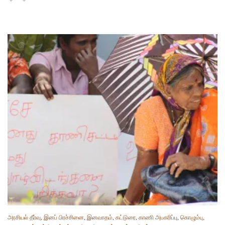
அரசியல் தீர்வு
,
இனப் பிரச்சினை
,
இனவாதம்
,
கட்டுரை
,
காணி அபகரிப்பு
,
கொழும்பு
,