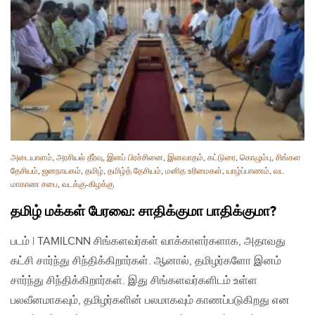
அடையாளம்
,
அரசியல் தீர்வு
,
இனப் பிரச்சினை
,
இனவாதம்
,
கட்டுரை
,
கொழும்பு
,
சிங்கள
தேசியம்
,
ஜனநாயகம்
,
தமிழ்
,
தமிழ்த் தேசியம்
,
மனித உரிமைகள்
,
யாழ்ப்பாணம்
,
வட
மாகாண சபை
,
வடக்கு-கிழக்கு
தமிழ் மக்கள் பேரவை: சாதிக்குமா பாதிக்குமா?
படம் | TAMILCNN சிங்களவர்கள் வாக்காளர்களாக, அதாவது
கட்சி சார்ந்து சிந்திக்கிறார்கள். ஆனால், தமிழர்களோ இனம்
சார்ந்து சிந்திக்கிறார்கள். இது சிங்களவர்களிடம் உள்ள
பலவீனமாகவும், தமிழர்களின் பலமாகவும் காணப்படுகிறது என