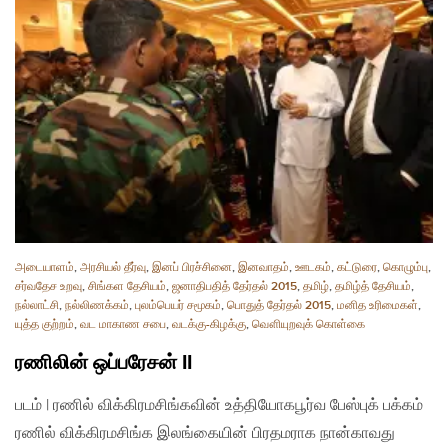
அடையாளம்
,
அரசியல் தீர்வு
,
இனப் பிரச்சினை
,
இனவாதம்
,
ஊடகம்
,
கட்டுரை
,
கொழும்பு
,
சர்வதேச உறவு
,
சிங்கள தேசியம்
,
ஜனாதிபதித் தேர்தல் 2015
,
தமிழ்
,
தமிழ்த் தேசியம்
,
நல்லாட்சி
,
நல்லிணக்கம்
,
புலம்பெயர் சமூகம்
,
பொதுத் தேர்தல் 2015
,
மனித உரிமைகள்
,
யுத்த குற்றம்
,
வட மாகாண சபை
,
வடக்கு-கிழக்கு
,
வௌியுறவுக் கொள்கை
ரணிலின் ஒப்பரேசன் II
படம் | ரணில் விக்கிரமசிங்கவின் உத்தியோகபூர்வ பேஸ்புக் பக்கம்
ரணில் விக்கிரமசிங்க இலங்கையின் பிரதமராக நான்காவது