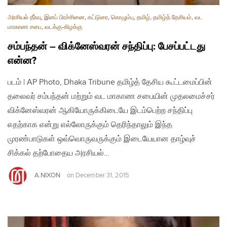
அரசியல் தீர்வு
,
இனப் பிரச்சினை
,
கட்டுரை
,
கொழும்பு
,
தமிழ்
,
தமிழ்த் தேசியம்
,
வட
மாகாண சபை
,
வடக்கு-கிழக்கு
சம்பந்தன் – விக்னேஸ்வரன் சந்திப்பு: பேசப்பட்டது
என்ன?
படம் | AP Photo, Dhaka Tribune தமிழ்த் தேசிய கூட்டமைப்பின்
தலைவர் சம்பந்தன் மற்றும் வட மாகாண சபையின் முதலமைச்சர்
விக்னேஸ்வரன் ஆகியோருக்கிடையே இடம்பெற்ற சந்திப்பு
எதற்காக என்று எல்லோருக்கும் தெரிந்தாலும் இந்த
முரண்பாடுகள் ஒவ்வொருவருக்கும் இடையேயான தாழ்வுச்
சிக்கல் தற்போதைய அரசியல்…
A.NIXON
on
December 31, 2015