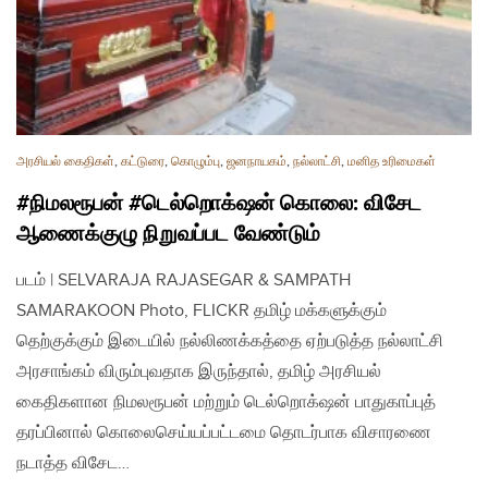
அரசியல் கைதிகள்
,
கட்டுரை
,
கொழும்பு
,
ஜனநாயகம்
,
நல்லாட்சி
,
மனித உரிமைகள்
#நிமலரூபன் #டெல்றொக்‌ஷன் கொலை: விசேட
ஆணைக்குழு நிறுவப்பட வேண்டும்
படம் | SELVARAJA RAJASEGAR & SAMPATH
SAMARAKOON Photo, FLICKR தமிழ் மக்களுக்கும்
தெற்குக்கும் இடையில் நல்லிணக்கத்தை ஏற்படுத்த நல்லாட்சி
அரசாங்கம் விரும்புவதாக இருந்தால், தமிழ் அரசியல்
கைதிகளான நிமலரூபன் மற்றும் டெல்றொக்‌ஷன் பாதுகாப்புத்
தரப்பினால் கொலைசெய்யப்பட்டமை தொடர்பாக விசாரணை
நடாத்த விசேட…