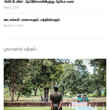
‘கிளிட்டோரிஸ்’: ஆப்பிரிக்காவிலிருந்து ஆசியா வரை
May 1, 2017
ஊடகங்கள்: மாயைகளும், மந்திரங்களும்
March 3, 2014
முடிவுறாத யுத்தம்…