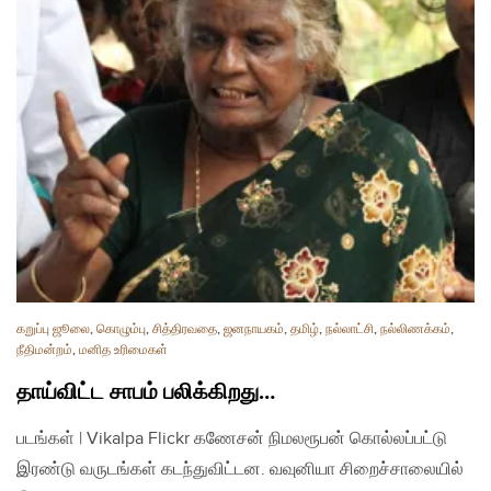
கறுப்பு ஜூலை
,
கொழும்பு
,
சித்திரவதை
,
ஜனநாயகம்
,
தமிழ்
,
நல்லாட்சி
,
நல்லிணக்கம்
,
நீதிமன்றம்
,
மனித உரிமைகள்
தாய்விட்ட சாபம் பலிக்கிறது…
படங்கள் | Vikalpa Flickr கணேசன் நிமலரூபன் கொல்லப்பட்டு
இரண்டு வருடங்கள் கடந்துவிட்டன. வவுனியா சிறைச்சாலையில்