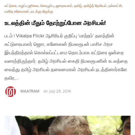
கட்டுரை
,
கறுப்பு ஜூலை
,
கொழும்பு
,
ஜனநாயகம்
,
தமிழ்
,
தமிழ்த் தேசியம்
,
நல்லாட்சி
,
மனித உரிமைகள்
,
வடக்கு-கிழக்கு
உடலத்தின் மீதும் தோற்றுப்போன அரசியல்!
படம் | Vikalpa Flickr ஆசிரியர் குறிப்பு ‘மாற்றம்’ தளத்தின்
கட்டுரையாளர் ஜெரா, கணேஸன் நிமலரூபன் பாசிச அரச
இயந்திரத்தால் கொல்லப்பட்டமை தொடர்பாக கட்டுரை ஒன்றை
வரைந்திருந்தார். தமிழ் அரசியல் கைதி நிமலரூபனின் உடலத்தை
வைத்து தமிழ் அரசியல் தலைமைகள் அரசியல் நடத்தினார்களே
தவிர,…
MAATRAM
on
July 28, 2014