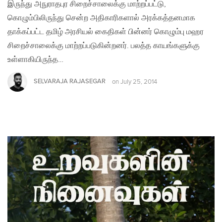
இருந்து அநுராதபுர சிறைச்சாலைக்கு மாற்றப்பட்டு,
கொழும்பிலிருந்து சென்ற அதிகாரிகளால் அரக்கத்தனமாக
தாக்கப்பட்ட தமிழ் அரசியல் கைதிகள் பின்னர் கொழும்பு மஹர
சிறைச்சாலைக்கு மாற்றப்படுகின்றனர். பலத்த காயங்களுக்கு
உள்ளாகியிருந்த…
SELVARAJA RAJASEGAR
on
July 25, 2014