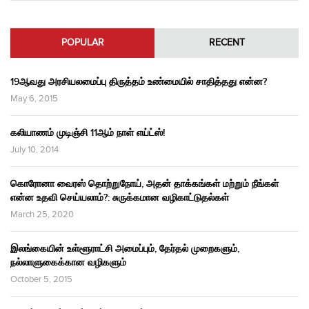
POPULAR
RECENT
19ஆவது அரசியலமைப்பு திருத்தம் உண்மையில் சாதித்தது என்ன?
May 6, 2015
கலியாணம் முடிஞ்சி 11ஆம் நாள் எய்ட்ஸ்!
July 10, 2014
கொரோனா வைரஸ் தொற்றுநோய், அதன் தாக்கங்கள் மற்றும் நீங்கள்
என்ன உதவி செய்யலாம்?: சுருக்கமான வழிகாட்டுதல்கள்
March 25, 2020
இலங்கையின் உள்ளூராட்சி அமைப்பும், தேர்தல் முறைகளும்,
நல்லாளுகைக்கான வழிகளும்
October 5, 2015