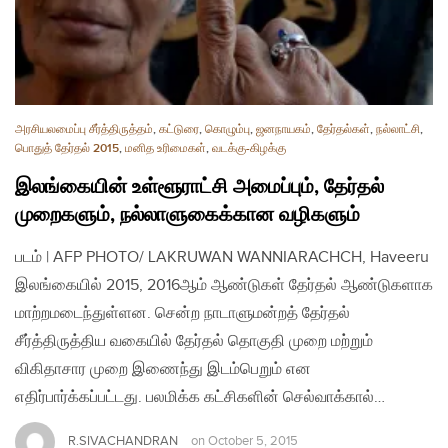
அரசியலமைப்பு சீர்த்திருத்தம்
,
கட்டுரை
,
கொழும்பு
,
ஜனநாயகம்
,
தேர்தல்கள்
,
நல்லாட்சி
,
பொதுத் தேர்தல் 2015
,
மனித உரிமைகள்
,
வடக்கு-கிழக்கு
இலங்கையின் உள்ளூராட்சி அமைப்பும், தேர்தல்
முறைகளும், நல்லாளுகைக்கான வழிகளும்
படம் | AFP PHOTO/ LAKRUWAN WANNIARACHCH, Haveeru
இலங்கையில் 2015, 2016ஆம் ஆண்டுகள் தேர்தல் ஆண்டுகளாக
மாற்றமடைந்துள்ளன. சென்ற நாடாளுமன்றத் தேர்தல்
சீர்த்திருத்திய வகையில் தேர்தல் தொகுதி முறை மற்றும்
விகிதாசார முறை இணைந்து இடம்பெறும் என
எதிர்பார்க்கப்பட்டது. பலமிக்க கட்சிகளின் செல்வாக்கால்…
R.SIVACHANDRAN
on
October 5, 2015