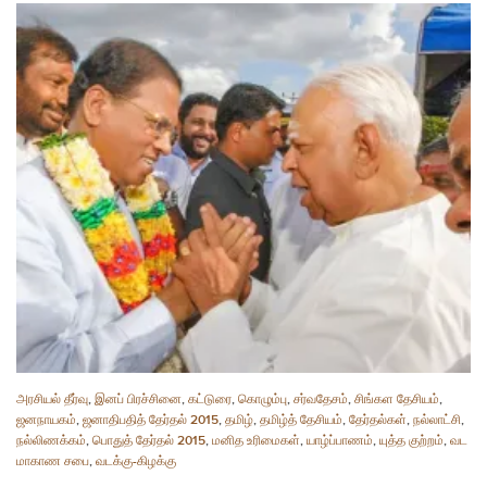
அரசியல் தீர்வு
,
இனப் பிரச்சினை
,
கட்டுரை
,
கொழும்பு
,
சர்வதேசம்
,
சிங்கள தேசியம்
,
ஜனநாயகம்
,
ஜனாதிபதித் தேர்தல் 2015
,
தமிழ்
,
தமிழ்த் தேசியம்
,
தேர்தல்கள்
,
நல்லாட்சி
,
நல்லிணக்கம்
,
பொதுத் தேர்தல் 2015
,
மனித உரிமைகள்
,
யாழ்ப்பாணம்
,
யுத்த குற்றம்
,
வட
மாகாண சபை
,
வடக்கு-கிழக்கு