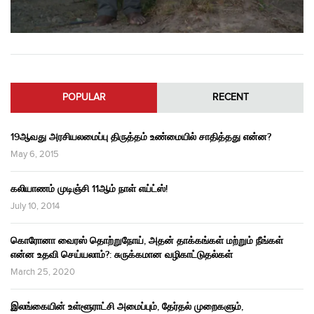
POPULAR
RECENT
19ஆவது அரசியலமைப்பு திருத்தம் உண்மையில் சாதித்தது என்ன?
May 6, 2015
கலியாணம் முடிஞ்சி 11ஆம் நாள் எய்ட்ஸ்!
July 10, 2014
கொரோனா வைரஸ் தொற்றுநோய், அதன் தாக்கங்கள் மற்றும் நீங்கள்
என்ன உதவி செய்யலாம்?: சுருக்கமான வழிகாட்டுதல்கள்
March 25, 2020
இலங்கையின் உள்ளூராட்சி அமைப்பும், தேர்தல் முறைகளும்,