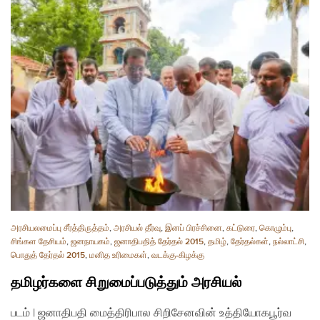
அரசியலமைப்பு சீர்த்திருத்தம்
,
அரசியல் தீர்வு
,
இனப் பிரச்சினை
,
கட்டுரை
,
கொழும்பு
,
சிங்கள தேசியம்
,
ஜனநாயகம்
,
ஜனாதிபதித் தேர்தல் 2015
,
தமிழ்
,
தேர்தல்கள்
,
நல்லாட்சி
,
பொதுத் தேர்தல் 2015
,
மனித உரிமைகள்
,
வடக்கு-கிழக்கு
தமிழர்களை சிறுமைப்படுத்தும் அரசியல்
படம் | ஜனாதிபதி மைத்திரிபால சிறிசேனவின் உத்தியோகபூர்வ