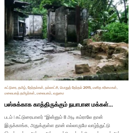
கட்டுரை
,
தமிழ்
,
தேர்தல்கள்
,
நல்லாட்சி
,
பொதுத் தேர்தல் 2015
,
மனித உரிமைகள்
,
மலையகத் தமிழர்கள்
,
மலையகம்
,
வறுமை
பஸ்சுக்காக காத்திருக்கும் நயாபான மக்கள்…
படம் | கட்டுரையாளர் “இன்னும் 8 அடி கம்ராலே தான்
இருக்காங்க, அதுக்குள்ள தான் எல்லாருமே வாழ்ந்துட்டு