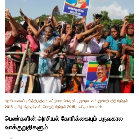
அரசியலமைப்பு சீர்த்திருத்தம்
,
கட்டுரை
,
கொழும்பு
,
ஜனநாயகம்
,
ஜனாதிபதித் தேர்தல்
2015
,
தமிழ்
,
தேர்தல்கள்
,
பொதுத் தேர்தல் 2015
,
மனித உரிமைகள்
பெண்களின் அரசியல் கோரிக்கையும் பருவகால
வாக்குறுதிகளும்