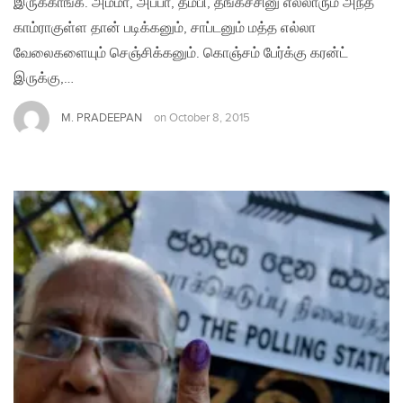
இருக்காங்க. அம்மா, அப்பா, தம்பி, தங்கச்சினு எல்லாரும் அந்த
காம்ராகுள்ள தான் படிக்கனும், சாப்டனும் மத்த எல்லா
வேலைகளையும் செஞ்சிக்கனும். கொஞ்சம் பேர்க்கு கரன்ட்
இருக்கு,…
M. PRADEEPAN
on
October 8, 2015