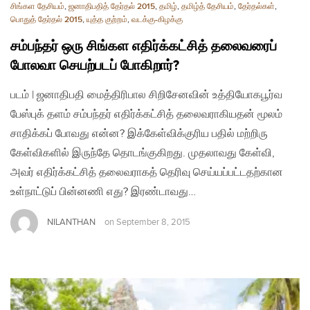
சிங்கள தேசியம்
,
ஜனாதிபதித் தேர்தல் 2015
,
தமிழ்
,
தமிழ்த் தேசியம்
,
தேர்தல்கள்
,
பொதுத் தேர்தல் 2015
,
யுத்த குற்றம்
,
வடக்கு-கிழக்கு
சம்பந்தர் ஒரு சிங்கள எதிர்க்கட்சித் தலைவரைப்
போலவா செயற்படப் போகிறார்?
படம் | ஜனாதிபதி மைத்திரிபால சிறிசேனவின் உத்தியோகபூர்வ
பேஸ்புக் தளம் சம்பந்தர் எதிர்க்கட்சித் தலைவராகியதன் மூலம்
சாதிக்கப் போவது என்ன? இக்கேள்விக்குரிய பதில் மற்றிரு
கேள்விகளில் இருந்தே தொடங்குகிறது. முதலாவது கேள்வி,
அவர் எதிர்க்கட்சித் தலைவராகத் தெரிவு செய்யப்பட்டதற்கான
உள்நாட்டுப் பின்னணி எது? இரண்டாவது…
NILANTHAN
on
September 8, 2015