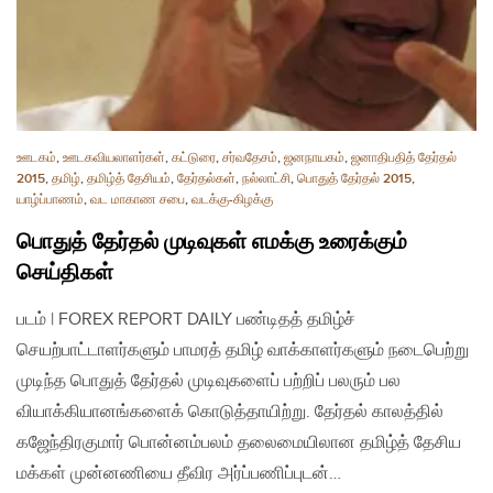
ஊடகம்
,
ஊடகவியலாளர்கள்
,
கட்டுரை
,
சர்வதேசம்
,
ஜனநாயகம்
,
ஜனாதிபதித் தேர்தல்
2015
,
தமிழ்
,
தமிழ்த் தேசியம்
,
தேர்தல்கள்
,
நல்லாட்சி
,
பொதுத் தேர்தல் 2015
,
யாழ்ப்பாணம்
,
வட மாகாண சபை
,
வடக்கு-கிழக்கு
பொதுத் தேர்தல் முடிவுகள் எமக்கு உரைக்கும்
செய்திகள்
படம் | FOREX REPORT DAILY பண்டிதத் தமிழ்ச்
செயற்பாட்டாளர்களும் பாமரத் தமிழ் வாக்காளர்களும் நடைபெற்று
முடிந்த பொதுத் தேர்தல் முடிவுகளைப் பற்றிப் பலரும் பல
வியாக்கியானங்களைக் கொடுத்தாயிற்று. தேர்தல் காலத்தில்
கஜேந்திரகுமார் பொன்னம்பலம் தலைமையிலான தமிழ்த் தேசிய
மக்கள் முன்னணியை தீவிர அர்ப்பணிப்புடன்…