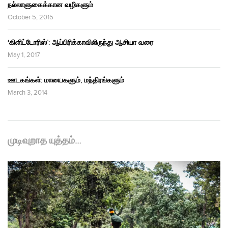
நல்லாளுகைக்கான வழிகளும்
October 5, 2015
‘கிளிட்டோரிஸ்’: ஆப்பிரிக்காவிலிருந்து ஆசியா வரை
May 1, 2017
ஊடகங்கள்: மாயைகளும், மந்திரங்களும்
March 3, 2014
முடிவுறாத யுத்தம்…