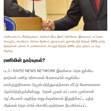
அரசியலமைப்பு சீர்த்திருத்தம்
,
அரசியல் தீர்வு
,
இனப் பிரச்சினை
,
இனவாதம்
,
கட்டுரை
,
கொழும்பு
,
சர்வதேசம்
,
சிங்கள தேசியம்
,
ஜனநாயகம்
,
ஜனாதிபதித் தேர்தல் 2015
,
தமிழ்
,
தேர்தல்கள்
,
நல்லாட்சி
,
நல்லிணக்கம்
,
பொதுத் தேர்தல் 2015
,
யுத்த குற்றம்
,
வடக்கு-
கிழக்கு
ரணிலின் நகர்வுகள்?
படம் | RAPID NEWS NETWORK இலங்கை அரசு ஐக்கிய
நாடுகள் மனித உரிமைகள் பேரவையில் வழங்கிய
வாக்குறுதிகளை அமுல்படுத்துவதற்கான வீட்டு வேலைகளை
ஆரம்பித்திருக்கின்றது. அதன் முதல் கட்டமாக முன்னாள்
ஆட்சியாளர் மஹிந்த ராஜபக்‌ஷவினால் இறுதிக்கட்ட யுத்த
மீறல்கள் தொடர்பில் விசாரிப்பதற்கென நியமிக்கப்பட்ட