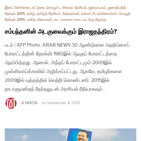
இனப் பிரச்சினை
,
கட்டுரை
,
கொழும்பு
,
சிங்கள தேசியம்
,
ஜனநாயகம்
,
ஜனாதிபதித்
தேர்தல் 2015
,
தமிழ்
,
தமிழ்த் தேசியம்
,
தேர்தல்கள்
,
நல்லாட்சி
,
நல்லிணக்கம்
,
பொதுத்
தேர்தல் 2015
,
மனித உரிமைகள்
,
வட மாகாண சபை
,
வடக்கு-கிழக்கு
சம்பந்தனின் அடகுவைக்கும் இராஜதந்திரம்?
படம் | AFP Photo, ARAB NEWS 30 ஆண்டுகால அஹிம்சைப்
போராட்டத்தின் தோல்வி 1983இல் ஆயுதப் போராட்டத்தை
ஆரம்பித்தது. ஆனால், அந்தப் போராட்டமும் 2009இல்
முள்ளிவாய்க்காலில் அழிக்கப்பட்டது. ஆகவே, தமிழர்களை
2009இல் யுத்தத்தில் வெற்றி கொண்டனர். 2015இல்
நாடாளுமன்றத் தேர்தலுடன் அரசியல் ரீதியாகவும்…
A.NIXON
on
September 4, 2015