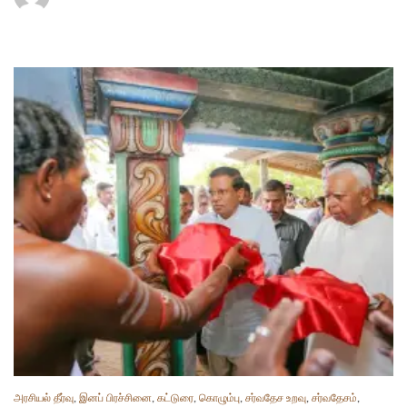
அரசியல் தீர்வு
,
இனப் பிரச்சினை
,
கட்டுரை
,
கொழும்பு
,
சர்வதேச உறவு
,
சர்வதேசம்
,