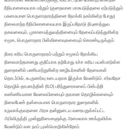
மோசமான வெள்ளப்பெருக்கு, வரட்சி, புயல் போன்ற) பௌதீக
ரீதியானவையாக மற்றும் (குறைவான மாசுபடுத்தலை ஏற்படுத்தும்
பசுமையான பொருளாதாரத்தினை நோக்கி நகர்கின்ற போது)
நிலைமாற்ற ரீதியிலானவையாக இருப்பதோடு நிபுணத்துவ
தகவலையும், முகாமைத்துவத்தினையும் தேவைப்படுத்துகின்ற
சமூக, பொருளாதார பின்விளைவுகளையும் கொண்டிருக்கும்.
நிகர கரிய பொருளாதாரம் மற்றும் சமூகம் நோக்கிய
நிலைமாற்றமானது குறிப்பாக தற்போது உச்ச கரிய பயன்பாடுள்ள
துறைகளில் பணியாற்றுகின்ற ஊழியர்களின் தேவைகள்
தொடர்பில், கூருணர்வு உடையதாக இருக்க வேண்டும். சர்வதேச
தொழில் தாபனத்தின் (ILO) பரிந்துரைகளைப் பின்பற்றி
கண்ணியமான வேலையினையும் தரமான தொழில்களையும்
நிலைபேண் தன்மையான பொருளாதார துறைகளில்
உருவாக்குவதனை அரசு தன்னுடைய வரையறுக்கப்பட்ட
அபிவிருத்தி முன்னுரிமைகளுக்கு அமைவாக ஊக்குவிக்க
வேண்டும் என நாம் முன்மொழிகின்றோம்.