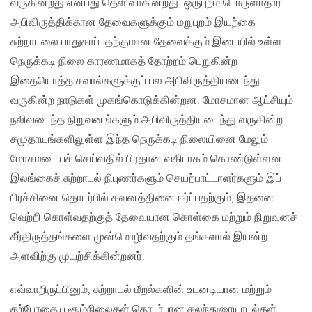
வருகின்றது என்பது தெளிவாகின்றது. ஒருபுறம் பொருளாதார
அபிவிருத்திக்கான தேவைகளுக்கும் மறுபுறம் இயற்கை
சுற்றாடலை பாதுகாப்பதற்குமான தேவைக்கும் இடையில் உள்ள
நெருக்கடி நிலை காரணமாகத் தோற்றம் பெறுகின்ற
இதையொத்த சவால்களுக்குப் பல அபிவிருத்தியடைந்து
வருகின்ற நாடுகள் முகங்கொடுக்கின்றன. மோசமான ஆட்சியும்
நலிவடைந்த நிறுவனங்களும் அபிவிருத்தியடைந்து வருகின்ற
சமுதாயங்களிலுள்ள இந்த நெருக்கடி நிலையினை மேலும்
மோசமடையச் செய்வதில் பிரதான வகிபாகம் கொண்டுள்ளன.
இலங்கைச் சுற்றாடல் நிபுணர்களும் செயற்பாட்டாளர்களும் இப்
பிரச்சினை தொடர்பில் கவனத்தினை ஈர்ப்பதற்கும், இதனை
வெற்றி கொள்வதற்குத் தேவையான கொள்கை மற்றும் நிறுவனச்
சீர்திருத்தங்களை முன்மொழிவதற்கும் தங்களால் இயன்ற
அளவிற்கு முயற்சிக்கின்றனர்.
எவ்வாறிருப்பினும், சுற்றாடல் மீறல்களின் உடனடியான மற்றும்
தற்போதைய சூழ்நிலைகள் தொடர்பான கலந்துரையாடல்கள்