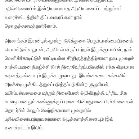
காலநிலை மாற்ற சவால்களுக்கான இலங்கையினுடைய
பதில்வினையில் இன்றியமையாத அரசியலமைப்பு மற்றும் சட்ட
வரைச்சட்டத்தின் திட்டவரைபினை நாம்
தொகுத்தமைத்துள்ளோம்.
அரசாங்கம் இரண்டில்-மூன்று நீதித்துறை பெரும்பான்மையினைக்
கொண்டுள்ளதுடன், அரசியல் விருப்பாற்றல் இருக்குமாயின், நாம்
வெளிக்கோடிட்டுக் காட்டியுள்ள சீர்திருத்தத்திற்கான நடைமுறைச்
சாத்தியமான நிகழ்ச்சி நிரல் நிறைவேற்றப்படுவதில் எந்த விதமான
கடினத்தன்மையும் இருக்க முடியாது. இலங்கை ஊடகங்களில்
அடிக்கடி முக்கியத்துவப்படுத்தப்படுகின்ற சூழலியல்,
உயிர்ப்பல்வகைமை மற்றும் நிலைபேண் அபிவிருத்தி பற்றிய மிக
உடனடியானதும் கண்ணுக்குப் புலனாகின்றதுமான பிரச்சினைகள்
தொடர்பில் மேலும் வெற்றிகரமான முறையில்
பதில்வினையாற்றுவதற்கான அடித்தளத்தினையும் இவ்
வரைச்சட்டம் இடும்.