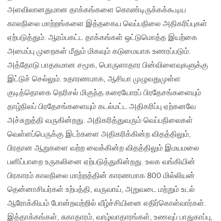
அளவிலானதுமான தாக்கங்களை கொண்டிருக்கக்கூடிய
காலநிலை மாற்றங்களை இத்தகைய வெப்பநிலை அதிகரிப்புகள்
ஏற்படுத்தும். ஆரம்பகட்ட தாக்கங்கள் ஒட்டுமொத்த இயற்கை
அமைப்பு முறைகள் மீதும் மிகவும் கடுமையாக உணரப்படும்.
அத்தோடு பாதகமான சமூக, பொருளாதார பின்விளைவுகளுக்கு
இட்டுச் செல்லும். உதாரணமாக, ஆசியா முழுவதுமுள்ள
குடித்தொகை நெரிசல் மிகுந்த கரையோரப் பிரதேசங்களையும்
தாழ்நிலப் பிரதேசங்களையும் கடல்மட்ட அதிகரிப்பு ஏற்கனவே
அச்சுறுத்தி வருகின்றது. அதிகரித்துவரும் வெப்பநிலைகள்
வெள்ளப்பெருக்கு இடர்களை அதிகரிக்கின்ற விதத்திலும்,
பிரதான ஆறுகளை வற்ற வைக்கின்ற விதத்திலும் இமயமலை
பனிப்பாறை உருகலினை ஏற்படுத்துகின்றது. உலக வங்கியின்
பிரகாரம் காலநிலை மாற்றத்தின் காரணமாக 800 மில்லியன்
தென்னாசியர்கள் உற்பத்தி, வருவாய், அறுவடை மற்றும் உடல்
ஆரோக்கியம் போன்றவற்றில் வீழ்ச்சியினை எதிர்கொள்வார்கள்.
இத்தாக்கங்கள், சுகாதாரம், வாழ்வாதாரங்கள், உணவுப் பாதுகாப்பு,