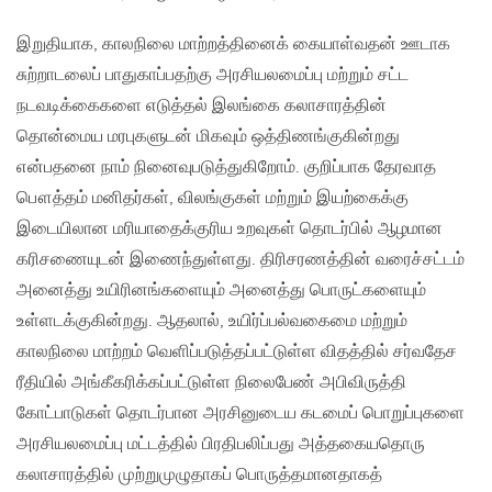
இறுதியாக, காலநிலை மாற்றத்தினைக் கையாள்வதன் ஊடாக
சுற்றாடலைப் பாதுகாப்பதற்கு அரசியலமைப்பு மற்றும் சட்ட
நடவடிக்கைகளை எடுத்தல் இலங்கை கலாசாரத்தின்
தொன்மைய மரபுகளுடன் மிகவும் ஒத்திணங்குகின்றது
என்பதனை நாம் நினைவுபடுத்துகிறோம். குறிப்பாக தேரவாத
பௌத்தம் மனிதர்கள், விலங்குகள் மற்றும் இயற்கைக்கு
இடையிலான மரியாதைக்குரிய உறவுகள் தொடர்பில் ஆழமான
கரிசணையுடன் இணைந்துள்ளது. திரிசரணத்தின் வரைச்சட்டம்
அனைத்து உயிரினங்களையும் அனைத்து பொருட்களையும்
உள்ளடக்குகின்றது. ஆதலால், உயிர்ப்பல்வகைமை மற்றும்
காலநிலை மாற்றம் வெளிப்படுத்தப்பட்டுள்ள விதத்தில் சர்வதேச
ரீதியில் அங்கீகரிக்கப்பட்டுள்ள நிலைபேண் அபிவிருத்தி
கோட்பாடுகள் தொடர்பான அரசினுடைய கடமைப் பொறுப்புகளை
அரசியலமைப்பு மட்டத்தில் பிரதிபலிப்பது அத்தகையதொரு
கலாசாரத்தில் முற்றுமுழுதாகப் பொருத்தமானதாகத்