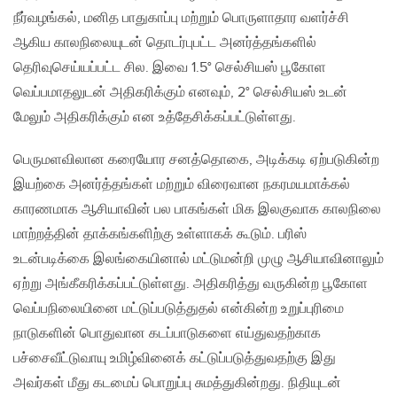
நீர்வழங்கல், மனித பாதுகாப்பு மற்றும் பொருளாதார வளர்ச்சி
ஆகிய காலநிலையுடன் தொடர்புபட்ட அனர்த்தங்களில்
தெரிவுசெய்யப்பட்ட சில. இவை 1.5° செல்சியஸ் பூகோள
வெப்பமாதலுடன் அதிகரிக்கும் எனவும், 2° செல்சியஸ் உடன்
மேலும் அதிகரிக்கும் என உத்தேசிக்கப்பட்டுள்ளது.
பெருமளவிலான கரையோர சனத்தொகை, அடிக்கடி ஏற்படுகின்ற
இயற்கை அனர்த்தங்கள் மற்றும் விரைவான நகரமயமாக்கல்
காரணமாக ஆசியாவின் பல பாகங்கள் மிக இலகுவாக காலநிலை
மாற்றத்தின் தாக்கங்களிற்கு உள்ளாகக் கூடும். பரிஸ்
உடன்படிக்கை இலங்கையினால் மட்டுமன்றி முழு ஆசியாவினாலும்
ஏற்று அங்கீகரிக்கப்பட்டுள்ளது. அதிகரித்து வருகின்ற பூகோள
வெப்பநிலையினை மட்டுப்படுத்துதல் என்கின்ற உறுப்புரிமை
நாடுகளின் பொதுவான கடப்பாடுகளை எய்துவதற்காக
பச்சைவீட்டுவாயு உமிழ்வினைக் கட்டுப்படுத்துவதற்கு இது
அவர்கள் மீது கடமைப் பொறுப்பு சுமத்துகின்றது. நிதியுடன்