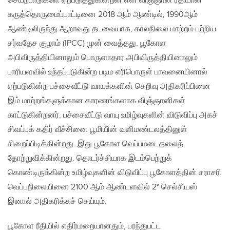
செயற்பாடுகளே ஏற்படுத்துகின்றன என விஞ்ஞான ரீதியான
கருத்தொருமைப்பாட்டினை 2018 ஆம் ஆண்டில், 1990ஆம்
ஆண்டிலிருந்து ஆறாவது தடவையாக, காலநிலை மாற்றம் பற்றிய
சர்வதேச குழாம் (IPCC) முன் வைத்தது. பூகோள
அபிவிருத்தியினாலும் பொருளாதார அபிவிருத்தியினாலும்
பாரியளவில் உந்தப்படுகின்ற படிம எரிபொருள் பாவனையினால்
ஏற்படுகின்ற பச்சைவீட்டு வாயுக்களின் செறிவு அதிகரிப்பினை
இம் மாற்றங்களுக்கான காரணங்களாக விஞ்ஞானிகள்
காட்டுகின்றனர். பச்சைவீட்டு வாயு உமிழ்வுகளின் விடுவிப்பு அகச்
சிவப்புக் கதிர் வீச்சினை பூமியின் வளிமண்டலத்தினுள்
சிறைப்பிடிக்கின்றது. இது பூகோள வெப்பமடைதலைத்
தோற்றுவிக்கின்றது. தொடர்ச்சியாக இடம்பெற்றுக்
கொண்டிருக்கின்ற உமிழ்வுகளின் விடுவிப்பு பூகோளத்தின் சராசரி
வெப்பநிலையினை 2100 ஆம் ஆண்டளவில் 2° செல்சியஸ்
இனால் அதிகரிக்கச் செய்யும்.
பூகோள ரீதியில் எதிர்மறையானதும், பரந்துபட்ட