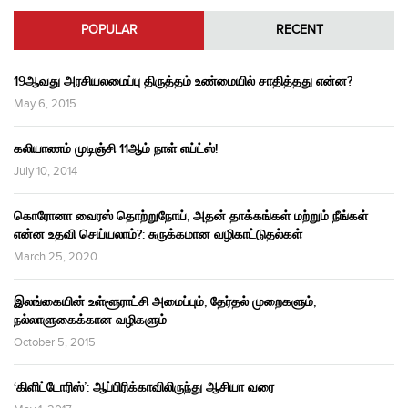
POPULAR
RECENT
19ஆவது அரசியலமைப்பு திருத்தம் உண்மையில் சாதித்தது என்ன?
May 6, 2015
கலியாணம் முடிஞ்சி 11ஆம் நாள் எய்ட்ஸ்!
July 10, 2014
கொரோனா வைரஸ் தொற்றுநோய், அதன் தாக்கங்கள் மற்றும் நீங்கள்
என்ன உதவி செய்யலாம்?: சுருக்கமான வழிகாட்டுதல்கள்
March 25, 2020
இலங்கையின் உள்ளூராட்சி அமைப்பும், தேர்தல் முறைகளும்,
நல்லாளுகைக்கான வழிகளும்
October 5, 2015
‘கிளிட்டோரிஸ்’: ஆப்பிரிக்காவிலிருந்து ஆசியா வரை