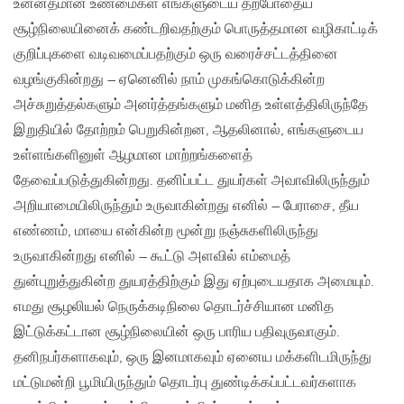
உன்னதமான உண்மைகள் எங்களுடைய தற்போதைய
சூழ்நிலையினைக் கண்டறிவதற்கும் பொருத்தமான வழிகாட்டிக்
குறிப்புகளை வடிவமைப்பதற்கும் ஒரு வரைச்சட்டத்தினை
வழங்குகின்றது – ஏனெனில் நாம் முகங்கொடுக்கின்ற
அச்சுறுத்தல்களும் அனர்த்தங்களும் மனித உள்ளத்திலிருந்தே
இறுதியில் தோற்றம் பெறுகின்றன, ஆதலினால், எங்களுடைய
உள்ளங்களினுள் ஆழமான மாற்றங்களைத்
தேவைப்படுத்துகின்றது. தனிப்பட்ட துயர்கள் அவாவிலிருந்தும்
அறியாமையிலிருந்தும் உருவாகின்றது எனில் – பேராசை, தீய
எண்ணம், மாயை என்கின்ற மூன்று நஞ்சுகளிலிருந்து
உருவாகின்றது எனில் – கூட்டு அளவில் எம்மைத்
துன்புறுத்துகின்ற துயரத்திற்கும் இது ஏற்புடையதாக அமையும்.
எமது சூழலியல் நெருக்கடிநிலை தொடர்ச்சியான மனித
இட்டுக்கட்டான சூழ்நிலையின் ஒரு பாரிய பதிவுருவாகும்.
தனிநபர்களாகவும், ஒரு இனமாகவும் ஏனைய மக்களிடமிருந்து
மட்டுமன்றி பூமியிருந்தும் தொடர்பு துண்டிக்கப்பட்டவர்களாக