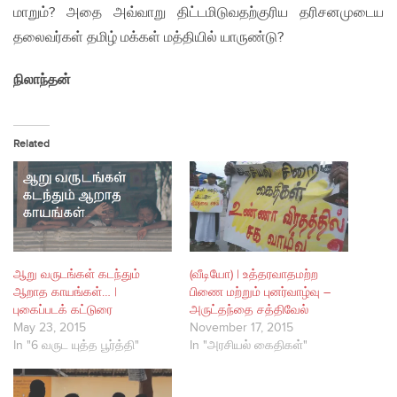
மாறும்? அதை அவ்வாறு திட்டமிடுவதற்குரிய தரிசனமுடைய
தலைவர்கள் தமிழ் மக்கள் மத்தியில் யாருண்டு?
நிலாந்தன்
Related
ஆறு வருடங்கள் கடந்தும்
(வீடியோ) | உத்தரவாதமற்ற
ஆறாத காயங்கள்… |
பிணை மற்றும் புனர்வாழ்வு –
புகைப்படக் கட்டுரை
அருட்தந்தை சத்திவேல்
May 23, 2015
November 17, 2015
In "6 வருட யுத்த பூர்த்தி"
In "அரசியல் கைதிகள்"