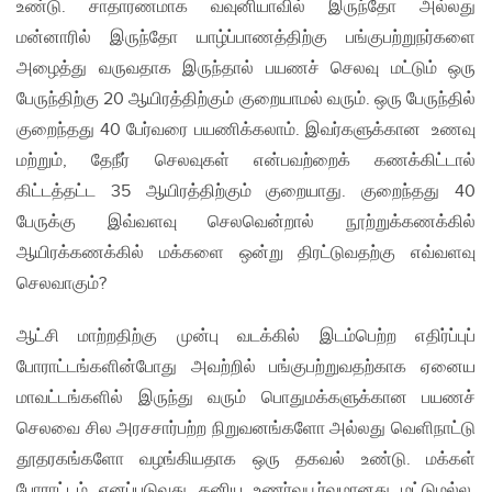
உண்டு. சாதாரணமாக வவுனியாவில் இருந்தோ அல்லது
மன்னாரில் இருந்தோ யாழ்ப்பாணத்திற்கு பங்குபற்றுநர்களை
அழைத்து வருவதாக இருந்தால் பயணச் செலவு மட்டும் ஒரு
பேருந்திற்கு 20 ஆயிரத்திற்கும் குறையாமல் வரும். ஒரு பேருந்தில்
குறைந்தது 40 பேர்வரை பயணிக்கலாம். இவர்களுக்கான உணவு
மற்றும், தேநீர் செலவுகள் என்பவற்றைக் கணக்கிட்டால்
கிட்டத்தட்ட 35 ஆயிரத்திற்கும் குறையாது. குறைந்தது 40
பேருக்கு இவ்வளவு செலவென்றால் நூற்றுக்கணக்கில்
ஆயிரக்கணக்கில் மக்களை ஒன்று திரட்டுவதற்கு எவ்வளவு
செலவாகும்?
ஆட்சி மாற்றதிற்கு முன்பு வடக்கில் இடம்பெற்ற எதிர்ப்புப்
போராட்டங்களின்போது அவற்றில் பங்குபற்றுவதற்காக ஏனைய
மாவட்டங்களில் இருந்து வரும் பொதுமக்களுக்கான பயணச்
செலவை சில அரசசார்பற்ற நிறுவனங்களோ அல்லது வெளிநாட்டு
தூதரகங்களோ வழங்கியதாக ஒரு தகவல் உண்டு. மக்கள்
போராட்டம் எனப்படுவது தனிய உணர்வுபூர்வமானது மட்டுமல்ல.