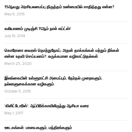
19ஆவது அரசியலமைப்பு திருத்தம் உண்மையில் சாதித்தது என்ன?
May 6, 2015
கலியாணம் முடிஞ்சி 11ஆம் நாள் எய்ட்ஸ்!
July 10, 2014
கொரோனா வைரஸ் தொற்றுநோய், அதன் தாக்கங்கள் மற்றும் நீங்கள்
என்ன உதவி செய்யலாம்?: சுருக்கமான வழிகாட்டுதல்கள்
March 25, 2020
இலங்கையின் உள்ளூராட்சி அமைப்பும், தேர்தல் முறைகளும்,
நல்லாளுகைக்கான வழிகளும்
October 5, 2015
‘கிளிட்டோரிஸ்’: ஆப்பிரிக்காவிலிருந்து ஆசியா வரை
May 1, 2017
ஊடகங்கள்: மாயைகளும், மந்திரங்களும்