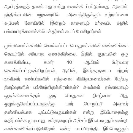
ஆயிரத்தைத் தாண்டாது என்று கணக்கிடப்பட்டுள்ளது. ஆனால்,
நந்திக்கடலின் மறுகரையில் அமைந்திருக்கும் வற்றாப்பளை
அம்மன் கோவிலில் இன்றும் நாளையும் உற்சவம். அதில்
பல்லாயிரக்கணக்கில் பக்தர்கள் கூடப் போகிறார்கள்.
முள்ளிவாய்க்காலில் கொல்லப்பட்ட பொதுமக்களின் எண்ணிக்கை
தொடர்பில் சரியான கணக்கில்லை. இதில், ஐ.நா.வின் ஒரு
கணக்கின்படி சுமார் 40 ஆயிரம் பேர்வரை
கொல்லப்பட்டிருக்கிறார்கள். ஆயின், இவர்களுடைய உற்றார்
உறவினர் நண்பர்களில் எத்தனை விகிதமானவர்கள் மேற்படி
நிகழ்வுகளில் பங்கேற்றிருக்கிறார்கள்? அவர்கள் எல்லாரையும்
ஒருங்கிணைக்கும் ஒரு பொதுசன நிகழ்வாக அது
ஒழுங்குசெய்யப்படாததற்கு யார் பொறுப்பு? அவரவர்
தன்னியல்பாக புறப்பட்டுவருவார்கள் என்று இப்போதைக்கு
எதிர்பார்க்க முடியாது. உள்ளுறையும் அச்சம் இப்பொழுதும் உண்டு.
கண்காணிக்கப்படுகிறோம் என்ற பயப்பிராந்தி இப்பொழுதும்