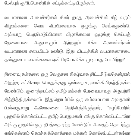
பேஸ்புக் குறிப்பொன்றில் சுட்டிக்காட்டியிருந்தார்.
வடமாகாண அமைச்சர்கள் சிலர் தமது அமைச்சின் கீழ் வரும்
விழாக்களை வெக விமரிசையாக ஒழுங்கு செய்வதுண்டு.
அவ்வாறு பெருமெடுப்பிலான விழாக்களை ஒழுங்கு செய்யத்
தேவையான அனுபவமும் ஆற்றலும் மிக்க அமைச்சர்கள்
வடமாகாண சபையிடம் உண்டு. இது விடயத்தில் வடமாகணசபை
தன்னுடைய வளங்களை ஏன் பிரயோகிக்க முடியாது போயிற்று?
நினைவு கூர்தலை ஒரு வெகுசன நிகழ்வாக திட்டமிடுவதென்றால்
அதற்கு கட்சிசாரா பொதுக்குழு ஒன்றை உருவாக்கியிருந்திருக்க
வேண்டும். குறைந்தபட்சம் தமிழ் மக்கள் பேரவையாவது அதுபற்றி
சிந்தித்திருக்கலாம். இதுதொடர்பில் ஒரு கூர்மையான அவதானி
பின்வருமாறு ஆலோசனை தெரிவித்திருந்தார், “ஈழப்போரில்
முதலில் கொல்லப்பட்ட தமிழ் பொதுமகன் எங்கு கொல்லப்பட்டாரோ
அங்கு முதலில் ஒரு தீபத்தை ஏற்ற வேண்டும். அதைத் தொடர்ந்து
எங்கெல்லாம் கொத்துக்கொத்தாக மக்கள் கொல்லப்பட்டார்களோ