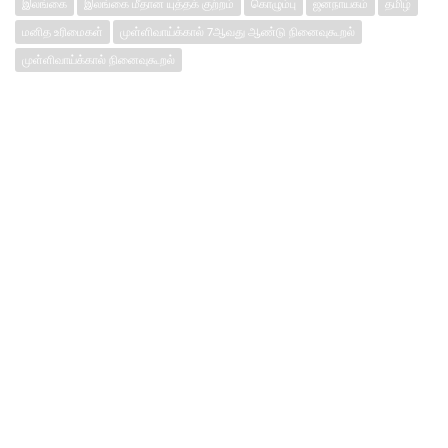
இலங்கை
இலங்கை மீதான யுத்தக் குற்றம்
கொழும்பு
ஜனநாயகம்
தமிழ்
மனித உரிமைகள்
முள்ளிவாய்க்கால் 7ஆவது ஆண்டு நினைவுகூறல்
முள்ளிவாய்க்கால் நினைவுகூறல்