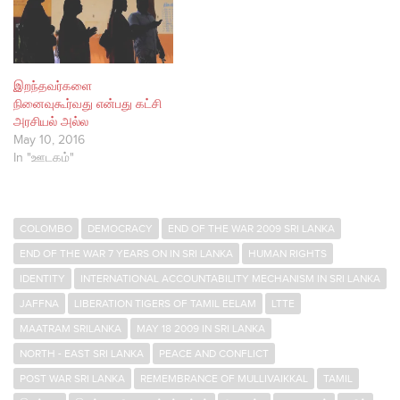
இறந்தவர்களை
நினைவுகூர்வது என்பது கட்சி
அரசியல் அல்ல
May 10, 2016
In "ஊடகம்"
COLOMBO
DEMOCRACY
END OF THE WAR 2009 SRI LANKA
END OF THE WAR 7 YEARS ON IN SRI LANKA
HUMAN RIGHTS
IDENTITY
INTERNATIONAL ACCOUNTABILITY MECHANISM IN SRI LANKA
JAFFNA
LIBERATION TIGERS OF TAMIL EELAM
LTTE
MAATRAM SRILANKA
MAY 18 2009 IN SRI LANKA
NORTH - EAST SRI LANKA
PEACE AND CONFLICT
POST WAR SRI LANKA
REMEMBRANCE OF MULLIVAIKKAL
TAMIL