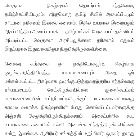
வெகுசன நிகழ்வுகள் தொடர்பில் எந்தவொரு
தமிழ்க்கட்சியிடமும், எந்தவொரு தமிழ் சிவில் அமைப்பிடமும்
சரியான தரிசனம் இல்லை எனலாம். இதில் வயதால் இளையதும்
ஆகப் பிந்திய அமைப்புமாகிய தமிழ் மக்கள் பேரவையும் தன்னிடம்
அப்படிப்பட்ட வெகுசன அரசியலுக்கான தரிசனம் எதுவும்
இருப்பதாக இதுவரையிலும் நிரூபித்திருக்கவில்லை.
நினைவு கூர்தலை ஓர் ஒத்தியோகபூர்வ நிகழ்வாக
ஒழுங்குபடுத்தியிருந்த மாகாணசபையும் அதை ஓர்
மக்கள்மயப்பட்ட நிகழ்வாக ஒழுங்குபடுத்துவதற்குரிய எந்தவொரு
ஏற்பாட்டையம் செய்திருக்கவில்லை. குறைந்தபட்சம்
மாகாணசபையின் கட்டுப்பாட்டிலிருக்கும் பாடசாலைகளிலாவது
காலை வணக்க நிகழ்வுகளின் போது கொல்லப்பட்டவர்களுக்கு
அஞ்சலி செலுத்தியிருந்திருக்கலாம். அதைப்பற்றிக் கூட
வடமாகாண சபையின் கல்வி அமைச்சு சிந்தித்திருக்கவில்லை
என்று இலங்கை ஆசிரியர் சங்கத்தின் உறுப்பினர் ஒருவர் தனது