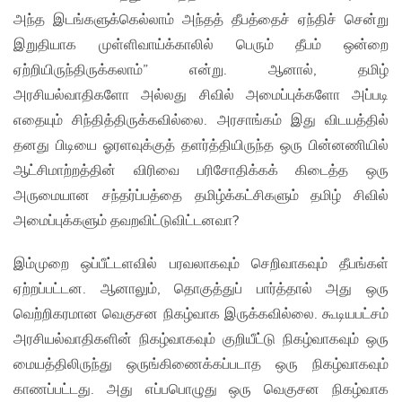
அந்த இடங்களுக்கெல்லாம் அந்தத் தீபத்தைச் ஏந்திச் சென்று
இறுதியாக முள்ளிவாய்க்காலில் பெரும் தீபம் ஒன்றை
ஏற்றியிருந்திருக்கலாம்” என்று. ஆனால், தமிழ்
அரசியல்வாதிகளோ அல்லது சிவில் அமைப்புக்களோ அப்படி
எதையும் சிந்தித்திருக்கவில்லை. அரசாங்கம் இது விடயத்தில்
தனது பிடியை ஓரளவுக்குத் தளர்த்தியிருந்த ஒரு பின்னணியில்
ஆட்சிமாற்றத்தின் விரிவை பரிசோதிக்கக் கிடைத்த ஒரு
அருமையான சந்தர்ப்பத்தை தமிழ்க்கட்சிகளும் தமிழ் சிவில்
அமைப்புக்களும் தவறவிட்டுவிட்டனவா?
இம்முறை ஒப்பீட்டளவில் பரவலாகவும் செறிவாகவும் தீபங்கள்
ஏற்றப்பட்டன. ஆனாலும், தொகுத்துப் பார்த்தால் அது ஒரு
வெற்றிகரமான வெகுசன நிகழ்வாக இருக்கவில்லை. கூடியபட்சம்
அரசியல்வாதிகளின் நிகழ்வாகவும் குறியீட்டு நிகழ்வாகவும் ஒரு
மையத்திலிருந்து ஒருங்கிணைக்கப்படாத ஒரு நிகழ்வாகவும்
காணப்பட்டது. அது எப்பபொழுது ஒரு வெகுசன நிகழ்வாக