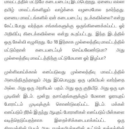
மாவட்டத்தில் மட்டுமே கடையடைப்பு இடம்பெற்றது. ஏனைய எல்லா
தமிழ் மாவட்டங்களிலும் வாழ்க்கை வழமைபோல நகர்ந்தது.
ஏனைய மாவட்டங்களில் ஏன் கடையடைப்பு நடக்கவில்லை? என்று
கேட்டபோது வர்த்தக சங்கங்களுக்கு ஒருங்கிணைக்கப்பட்ட ஓர்
அறிவிப்பு கிடைக்கவில்லை என்று கூறப்பட்டது. இந்த இடத்தில்
ஒரு கேள்வி எழுகிறது. மே 18 இற்காக முல்லைத்தீவு மாவட்டத்தில்
மட்டும்தான் கடையடைப்புச் செய்யவேண்டுமா? அது
முல்லைத்தீவு மாவட்டத்திற்கு மட்டுமேயான ஓர் இழப்பா?
முள்ளிவாய்க்கால் எனப்படுவது முல்லைத்தீவு மாவட்டத்தில்
அமைந்திருந்தாலும் அது இப்பொழுது ஒரு புவியியல் வார்த்தை
அல்ல. அது ஒரு அரசியல் பதம். அது ஒரு குறியீடு. அது ஒரு யுக
முடிவின் இடம். மூன்று தசாப்தங்களுக்கும் மேலான ஓராயுதப்
போராட்டம் முடிவுக்குக் கொண்டுவரப்பட்ட இடம். மக்கள்
எனப்படும் நீரில் இருந்து ஆயுதப் போராளிகள் எனப்படும் மீன்களை
வடித்தெடுப்பதற்காக இறைச்சிக்கடையாக்கப்பட்ட ஒரு
கிராமத்தின் பெயர் அது. ஈழத்தமிழர்களின் கூட்டுத் துக்கத்தின்