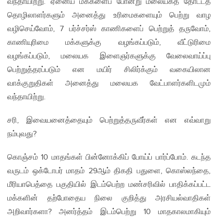
வந்தாயிற்று. ஏனைய மக்களைப் போன்று மலையகத் தோட்டத்
தொழிலாளர்களும் அனைத்து உரிமைகளையும் பெற்று வாழ
வழிசெய்வோம், 7 பர்ச்சர்ஸ் காணிகளைப் பெற்றுத் தருவோம்,
காணியுரிமை மக்களுக்கு வழங்கப்படும், வீட்டுரிமை
வழங்கப்படும், மலையக இளைஞர்களுக்கு வேலைவாய்ப்பு
பெற்றுத்தரப்படும் என மயிர் சிலிர்க்கும் வகையிலான
வாக்குறுதிகள் அனைத்து மலையக வேட்பாளர்களிடமும்
வந்தாயிற்று.
சரி, இவையனைத்தையும் பெற்றுத்தருவீர்கள் என எவ்வாறு
நம்புவது?
கொஞ்சம் 10 மாதங்கள் பின்னோக்கிப் போய்ப் பார்ப்போம். கடந்த
வருடம் ஒக்டோபர் மாதம் 29ஆம் திகதி பதுளை, கொஸ்லந்தை,
மீரியாபெத்தை பகுதியில் இடம்பெற்ற மண்சரிவில் பாதிக்கப்பட்ட
மக்களின் தற்போதைய நிலை குறித்து அரசியல்வாதிகள்
அறிவார்களா? அனர்த்தம் இடம்பெற்று 10 மாதகாலமாகியும்