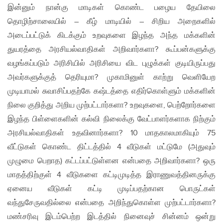
இன்னும் நான்கு மாடிகள் கொண்ட பழைய தேயிலை
தொழிற்சாலையில் – கீழ் மாடியில் – சிறிய அறைகளில்
அடைப்பட்டுக் கிடக்கும் உறவுகளை இழந்த அந்த மக்களின்
துயரத்தை அரசியல்வாதிகள் அறிவார்களா? கூப்பன்களுக்கு
வழங்கப்படும் அரிசியில் அரிசியை விட புழுக்கள் குடியிருப்பது
அவர்களுக்குத் தெரியுமா? முகாமினுள் காற்று வெளியேற
முடியாமல் சுவாசிப்பதற்கே கஷ்டத்தை எதிர்கொள்ளும் மக்களின்
நிலை குறித்து அறிய முற்பட்டார்களா? உறவுகளை, பெற்றோர்களை
இழந்த பிள்ளைகளின் கல்வி நிலைக்கு வேட்பாளர்களாக நிற்கும்
அரசியல்வாதிகள் உதவினார்களா? 10 மாதகாலமாகியும் 75
வீட்டுகள் கொண்ட திட்டத்தில் 4 வீடுகள் மட்டுமே (அதுவும்
முழுமை பெறாத) கட்டப்பட்டுள்ளன என்பதை அறிவார்களா? ஒரு
மாதத்திற்குள் 4 வீடுகளை கட்டிமுடித்த இராணுவத்தினருக்கு
ஏனைய வீடுகள் கட்டி முடிப்பதற்கான பொருட்கள்
வந்துசேருவதில்லை என்பதை அறிந்துகொள்ள முற்பட்டார்களா?
மண்சரிவு இடம்பெற்ற இடத்தில் நினைவுச் சின்னம் ஒன்று