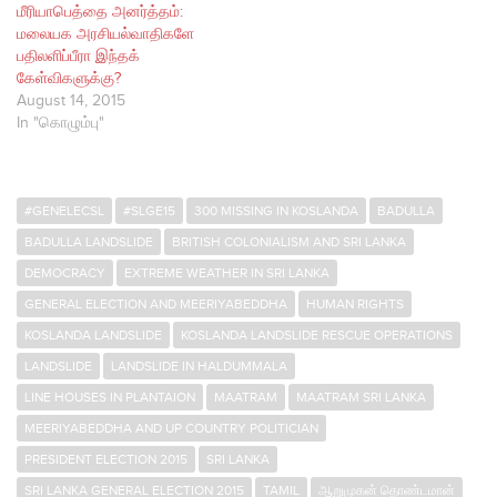
மீரியாபெத்தை அனர்த்தம்:
மலையக அரசியல்வாதிகளே
பதிலளிப்பீரா இந்தக்
கேள்விகளுக்கு?
August 14, 2015
In "கொழும்பு"
#GENELECSL
#SLGE15
300 MISSING IN KOSLANDA
BADULLA
BADULLA LANDSLIDE
BRITISH COLONIALISM AND SRI LANKA
DEMOCRACY
EXTREME WEATHER IN SRI LANKA
GENERAL ELECTION AND MEERIYABEDDHA
HUMAN RIGHTS
KOSLANDA LANDSLIDE
KOSLANDA LANDSLIDE RESCUE OPERATIONS
LANDSLIDE
LANDSLIDE IN HALDUMMALA
LINE HOUSES IN PLANTAION
MAATRAM
MAATRAM SRI LANKA
MEERIYABEDDHA AND UP COUNTRY POLITICIAN
PRESIDENT ELECTION 2015
SRI LANKA
SRI LANKA GENERAL ELECTION 2015
TAMIL
ஆறுமுகன் தொண்டமான்