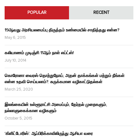
POPULAR
RECENT
19ஆவது அரசியலமைப்பு திருத்தம் உண்மையில் சாதித்தது என்ன?
May 6, 2015
கலியாணம் முடிஞ்சி 11ஆம் நாள் எய்ட்ஸ்!
July 10, 2014
கொரோனா வைரஸ் தொற்றுநோய், அதன் தாக்கங்கள் மற்றும் நீங்கள்
என்ன உதவி செய்யலாம்?: சுருக்கமான வழிகாட்டுதல்கள்
March 25, 2020
இலங்கையின் உள்ளூராட்சி அமைப்பும், தேர்தல் முறைகளும்,
நல்லாளுகைக்கான வழிகளும்
October 5, 2015
‘கிளிட்டோரிஸ்’: ஆப்பிரிக்காவிலிருந்து ஆசியா வரை