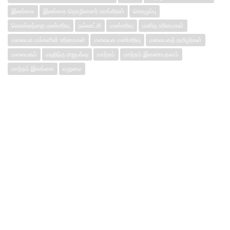
இலங்கை
இலங்கை தொழிலாளர் காங்கிரஸ்
கொழும்பு
கொஸ்லந்தை மண்சரிவு
நல்லாட்சி
மண்சரிவு
மனித உரிமைகள்
மலையக மக்களின் உரிமைகள்
மலையக மண்சரிவு
மலையகத் தமிழர்கள்
மலையகம்
மஹிந்த ராஜபக்‌ஷ
மாற்றம்
மாற்றம் இணையதளம்
மாற்றம் இலங்கை
வறுமை