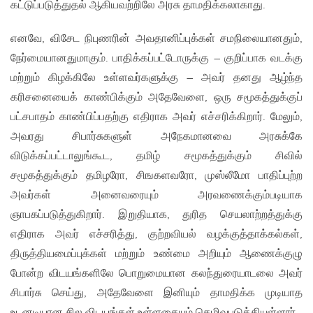
கட்டுப்படுத்துதல் ஆகியவற்றிலே அரசு தாமதிக்கலாகாது.
எனவே, விசேட நிபுணரின் அவதானிப்புக்கள் சமநிலையானதும்,
நேர்மையானதுமாகும். பாதிக்கப்பட்டோருக்கு – குறிப்பாக வடக்கு
மற்றும் கிழக்கிலே உள்ளவர்களுக்கு – அவர் தனது ஆழ்ந்த
கரிசனையைக் காண்பிக்கும் அதேவேளை, ஒரு சமூகத்துக்குப்
பட்சபாதம் காண்பிப்பதற்கு எதிராக அவர் எச்சரிக்கிறார். மேலும்,
அவரது சிபார்சுகளுள் அநேகமானவை அரசுக்கே
விடுக்கப்பட்டாலுங்கூட, தமிழ் சமூகத்துக்கும் சிவில்
சமூகத்துக்கும் தமிழரோ, சிஙகளவரோ, முஸ்லீமோ பாதிப்புற்ற
அவர்கள் அனைவரையும் அரவணைக்கும்படியாக
ஞாபகப்படுத்துகிறார். இறுதியாக, துரித செயலாற்றத்துக்கு
எதிராக அவர் எச்சரித்து, குற்றவியல் வழக்குத்தாக்கல்கள்,
திருத்தியமைப்புக்கள் மற்றும் உண்மை அறியும் ஆணைக்குழு
போன்ற விடயங்களிலே பொறுமையான கலந்துரையாடலை அவர்
சிபார்சு செய்து, அதேவேளை இனியும் தாமதிக்க முடியாத
உடனடியான சில விடயங்கள் உள்ளதையும் தெழிவுபடுத்தியுள்ளார்.