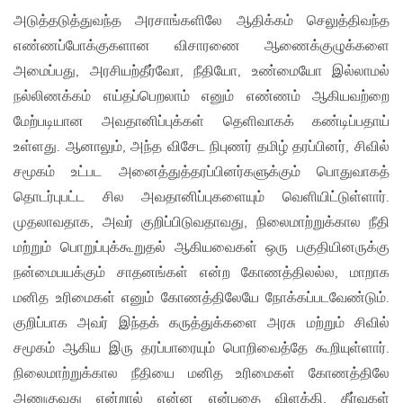
அடுத்தடுத்துவந்த அரசாங்களிலே ஆதிக்கம் செலுத்திவந்த
எண்ணப்போக்குகளான விசாரணை ஆணைக்குழுக்களை
அமைப்பது, அரசியற்தீர்வோ, நீதியோ, உண்மையோ இல்லாமல்
நல்லிணக்கம் எய்தப்பெறலாம் எனும் எண்ணம் ஆகியவற்றை
மேற்படியான அவதானிப்புக்கள் தெளிவாகக் கண்டிப்பதாய்
உள்ளது. ஆனாலும், அந்த விசேட நிபுணர் தமிழ் தரப்பினர், சிவில்
சமூகம் உட்பட அனைத்துத்தரப்பினர்களுக்கும் பொதுவாகத்
தொடர்புபட்ட சில அவதானிப்புகளையும் வெளியிட்டுள்ளார்.
முதலாவதாக, அவர் குறிப்பிடுவதாவது, நிலைமாற்றுக்கால நீதி
மற்றும் பொறுப்புக்கூறுதல் ஆகியவைகள் ஒரு பகுதியினருக்கு
நன்மைபயக்கும் சாதனங்கள் என்ற கோணத்திலல்ல, மாறாக
மனித உரிமைகள் எனும் கோணத்திலேயே நோக்கப்படவேண்டும்.
குறிப்பாக அவர் இந்தக் கருத்துக்களை அரசு மற்றும் சிவில்
சமூகம் ஆகிய இரு தரப்பாரையும் பொறிவைத்தே கூறியுள்ளார்.
நிலைமாற்றுக்கால நீதியை மனித உரிமைகள் கோணத்திலே
அணுகுவது என்றால் என்ன என்பதை விளக்கி, தீர்வுகள்