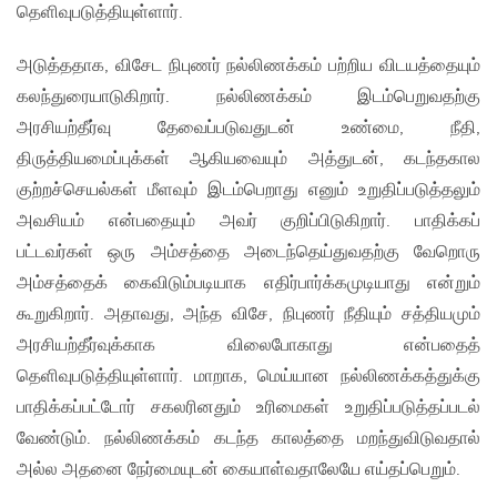
தெளிவுபடுத்தியுள்ளார்.
அடுத்ததாக, விசேட நிபுணர் நல்லிணக்கம் பற்றிய விடயத்தையும்
கலந்துரையாடுகிறார். நல்லிணக்கம் இடம்பெறுவதற்கு
அரசியற்தீர்வு தேவைப்படுவதுடன் உண்மை, நீதி,
திருத்தியமைப்புக்கள் ஆகியவையும் அத்துடன், கடந்தகால
குற்றச்செயல்கள் மீளவும் இடம்பெறாது எனும் உறுதிப்படுத்தலும்
அவசியம் என்பதையும் அவர் குறிப்பிடுகிறார். பாதிக்கப்
பட்டவர்கள் ஒரு அம்சத்தை அடைந்தெய்துவதற்கு வேறொரு
அம்சத்தைக் கைவிடும்படியாக எதிர்பார்க்கமுடியாது என்றும்
கூறுகிறார். அதாவது, அந்த விசே, நிபுணர் நீதியும் சத்தியமும்
அரசியற்தீர்வுக்காக விலைபோகாது என்பதைத்
தெளிவுபடுத்தியுள்ளார். மாறாக, மெய்யான நல்லிணக்கத்துக்கு
பாதிக்கப்பட்டோர் சகலரினதும் உரிமைகள் உறுதிப்படுத்தப்படல்
வேண்டும். நல்லிணக்கம் கடந்த காலத்தை மறந்துவிடுவதால்
அல்ல அதனை நேர்மையுடன் கையாள்வதாலேயே எய்தப்பெறும்.