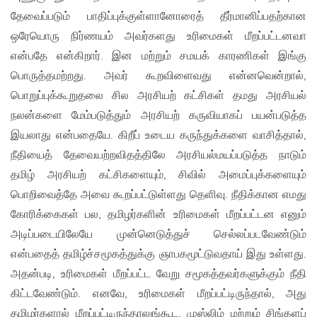
தேவைப்படும் பாதிப்புக்குள்ளானோரைத் தீர்மானிப்பதற்கான
ஒரேயொரு நிர்ணயம் அவர்களது உரிமைகள் மீறப்பட்டனவா
என்பதே என்கிறார். இன மற்றும் சமயக் காரணிகள் இங்கு
பொருத்தமற்றது. அவர் கூறவிளைவது என்னவென்றால்,
பொறுப்புக்கூறுதலை சில அரசியற் கட்சிகள் தமது அரசியல்
நலன்களை மேம்படுத்தும் அரசியற் கருவியாகப் பயன்படுத்த
இயலாது என்பதையே. கிறீப் உடைய கருந்துக்களை வாசித்தால்,
நீதியைத் தேவையற்றவிதத்திலே அரசியல்மயப்படுத்த நாடும்
தமிழ் அரசியற் கட்சிகளையும், சிவில் அமைப்புக்களையும்
பொறிவைத்தே அவை கூறப்பட்டுள்ளது தெளிவு. நீதிக்கான எமது
கோரிக்கைகள் பல, தமிழர்களின் உரிமைகள் மீறப்பட்டன எனும்
அடிப்படையிலேயே முன்னெடுத்துச் செல்லப்படவேண்டும்
என்பதைத் தமிழ்ச்சமூகத்துக்கு ஞாபகமூட்டுவதாய் இது உள்ளது.
அதன்படி, உரிமைகள் மீறப்பட்ட வேறு சமூகத்தவர்களுக்கும் நீதி
கிட்டவேண்டும். எனவே, உரிமைகள் மீறப்பட்டிருந்தால், அது
தமிழர்களால் மீறப்பட்டிருந்தாலுங்கூட, முஸ்லிம் மற்றும் சிங்களப்