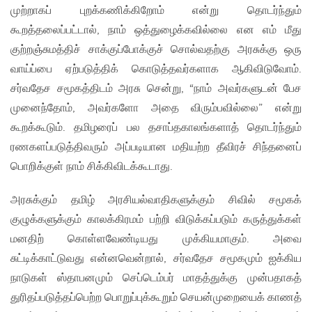
முற்றாகப் புறக்கணிக்கிறோம் என்று தொடர்ந்தும்
கூறத்தலைப்பட்டால், நாம் ஒத்துழைக்கவில்லை என எம் மீது
குற்றஞ்சுமத்திச் சாக்குப்போக்குச் சொல்வதற்கு அரசுக்கு ஒரு
வாய்ப்பை ஏற்படுத்திக் கொடுத்தவர்களாக ஆகிவிடுவோம்.
சர்வதேச சமூகத்திடம் அரசு சென்று, “நாம் அவர்களுடன் பேச
முனைந்தோம், அவர்களோ அதை விரும்பவில்லை” என்று
கூறக்கூடும். தமிழரைப் பல தசாப்தகாலங்களாத் தொடர்ந்தும்
ரணகளப்படுத்திவரும் அப்படியான மதியற்ற தீவிரச் சிந்தனைப்
பொறிக்குள் நாம் சிக்கிவிடக்கூடாது.
அரசுக்கும் தமிழ் அரசியல்வாதிகளுக்கும் சிவில் சமூகக்
குழுக்களுக்கும் காலக்கிரமம் பற்றி விடுக்கப்படும் கருத்துக்கள்
மனதிற் கொள்ளவேண்டியது முக்கியமாகும். அவை
சுட்டிக்காட்டுவது என்னவென்றால், சர்வதேச சமூகமும் ஐக்கிய
நாடுகள் ஸ்தாபனமும் செப்டெம்பர் மாதத்துக்கு முன்பதாகத்
துரிதப்படுத்தப்பெற்ற பொறுப்புக்கூறும் செயன்முறையைக் காணத்