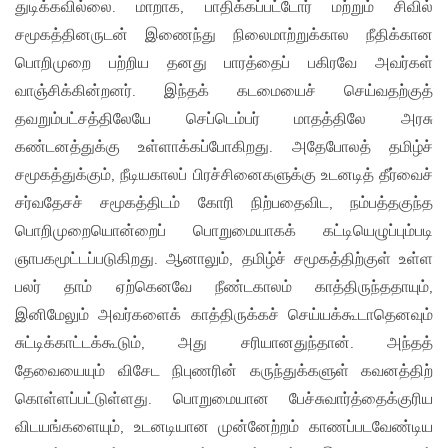
துடிக்கவில்லை. மாறாக, பாதிக்கப்பட்டோர் மற்றும் சிவில்
சமூகத்தினருடன் இணைந்து நிலைமாற்றுக்கால நீதிக்கான
பொறிமுறை பற்றிய தனது பாரத்தைப் பகிரவே அவர்கள்
வாஞ்சிக்கின்றனர். இந்தக் கடமையைச் செய்வதற்குத்
தவறும்பட்சத்திலேயே செப்டெம்பர் மாதத்திலே அரசு
கண்டனத்துக்கு உள்ளாக்கப்போகிறது. அதேபோலத் தமிழ்ச்
சமூகத்துக்கும், நீடியகாலப் பிரச்சினைகளுக்கு உடனடித் தீர்வைச்
சர்வதேசச் சமூகத்திடம் கோரி நிற்பதைவிட, நம்பத்தகுந்த
பொறிமுறையொன்றைப் பொறுமையாகக் கட்டியெழுப்பும்படி
ஞாபகமூட்டப்படுகிறது. ஆனாலும், தமிழ்ச் சமூகத்திற்குள் உள்ள
பலர் தாம் ஏற்கெனவே நீண்டகாலம் காத்திருந்ததாயும்,
இனிமேலும் அவர்களைக் காத்திருக்கச் செய்யக்கூடாதெனவும்
சுட்டிக்காட்டக்கூடும், அது சரியானதுந்தான். அந்தத்
தேவையையும் விசேட நிபுணரின் கருந்துக்களுள் கவனத்திற்
கொள்ளப்பட்டுள்ளது. பொறுமையான பேச்சுவார்த்தைக்குரிய
விடயங்களையும், உடனடியான முன்னேற்றம் காணப்படவேண்டிய