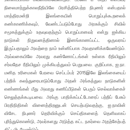
நிலைமாற்றுக்காலநீதியிலே பிரசித்திபெற்ற நிபுணர் என்பதால்
மாத்திரமன்றி இலங்கையின் பொறுப்புக்கூறலைக்
கண்காணிக்கவும், வேண்டப்படும்போது அரசுக்கும் சிவில்
சமூகத்துக்கும் உதவுவதற்கும் பொறுப்பானவர் என்று ஐக்கிய
நாடுகள் நிறுவனத்தினால் இனங்காணப்பட்ட ஒருவராய்
இருப்பதாலும் அவற்றை நாம் உன்னிப்பாக அவதானிக்கவேண்டும்.
அவ்வகையிலே அவரது கண்ணோட்டங்கள் உள்ளக ரீதியிலும்
சர்வதேச ரீதியிலும் முக்கியத்துவம் பெறுபவை. குறிப்பாக, ஐ.நா.
மனித உரிமைகள் பேரவை செப்டம்பர் 2015இலே இலங்கையைப்
பற்றிக் கலந்துரையாடும்போது அதன் அங்கத்துவ நாடுகளின்
எண்ணங்கள் மீது அவரது கணிப்பீடுகள் பெரும் செல்வாக்கைச்
செலுத்தக்கூடியவை. அங்கு பாதிக்கப்பட்டோரைப் பற்றிப் பேசும்
பிரதிநிதிகள் வினைத்திறனுடன் செயற்படுவதற்கு, ஐ.நாவின்
விசேட நிபுணர் தெரிவிக்கும் செய்திகளைத் தெளிவாகப்
புரிந்துகொண்டு, அவர்களது அடுத்த கட்ட நகர்வை அதற்கேற்பத்
திட்டமிடவேண்டும்.