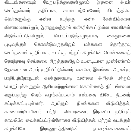
விடயங்களையும் வேறுபடுத்துவதன்மூலம் இதனை அவர்
செய்துள்ளார். குறிப்பாக, காணாமற்போனோர் விடயத்திலே
அவர்களுக்கு என்ன நடந்தது என்ற கேள்விக்கான
விசாரணையிலும், இராணுவத்தால் சுவீகரிக்கபட்டுள்ள காணிகள்
விடுக்கப்படுதலிலும், நியாயப்படுத்தமுடியாத கைதுகளை
முடிவுக்குக் கொண்டுவருதலிலும், மக்களை தொந்தரவு
செய்தலைக் குறிப்பாக, வடக்கு மற்றும் கிழக்கின் பெண்களைத்
தொந்தரவு செய்தலை நிறுத்துதலிலும் உடனடியான முன்னேற்றம்
தேவை என அவர் குறிப்பிட்டுள்ளார். எனவே, இலங்கை அரசுக்கு
பாதிப்புற்றோருடன் கலந்துரையாடி உண்மை அறிதல் மற்றும்
பொறுப்புக்கூறுதல் ஆகியவற்றுக்கான கொள்கைத் திட்டங்களை
வகுப்பதற்கு நேரம் வழங்கப்படலாம் என்பதை விசேட நிபுணர்
சுட்டிக்காட்டியுள்ளார். ஆயினும், நிலங்களை விடுவித்தல்,
காணாமற்போனோர் பற்றிய விசாரணை, இரகசிய தடுப்புக்
காவலிலே வைக்கப்பட்டுள்ளோரை விடுவித்தல், மற்றும் வடக்குக்
கிழக்கிலே இராணுவத்தினரின் நடவடிக்கைகளைக்