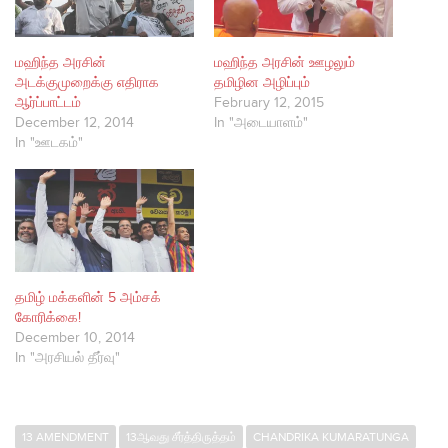
மஹிந்த அரசின்
மஹிந்த அரசின் ஊழலும்
அடக்குமுறைக்கு எதிராக
தமிழின அழிப்பும்
ஆர்ப்பாட்டம்
February 12, 2015
December 12, 2014
In "அடையாளம்"
In "ஊடகம்"
தமிழ் மக்களின் 5 அம்சக்
கோரிக்கை!
December 10, 2014
In "அரசியல் தீர்வு"
13 AMENDMENT
13ஆவது சீர்த்திருத்தம்
CHANDRIKA KUMARATUNGA