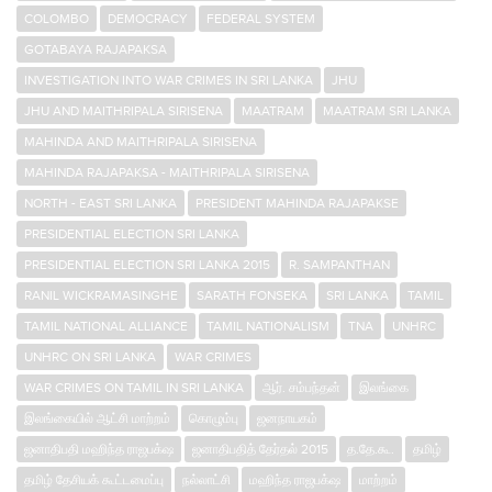
COLOMBO
DEMOCRACY
FEDERAL SYSTEM
GOTABAYA RAJAPAKSA
INVESTIGATION INTO WAR CRIMES IN SRI LANKA
JHU
JHU AND MAITHRIPALA SIRISENA
MAATRAM
MAATRAM SRI LANKA
MAHINDA AND MAITHRIPALA SIRISENA
MAHINDA RAJAPAKSA - MAITHRIPALA SIRISENA
NORTH - EAST SRI LANKA
PRESIDENT MAHINDA RAJAPAKSE
PRESIDENTIAL ELECTION SRI LANKA
PRESIDENTIAL ELECTION SRI LANKA 2015
R. SAMPANTHAN
RANIL WICKRAMASINGHE
SARATH FONSEKA
SRI LANKA
TAMIL
TAMIL NATIONAL ALLIANCE
TAMIL NATIONALISM
TNA
UNHRC
UNHRC ON SRI LANKA
WAR CRIMES
WAR CRIMES ON TAMIL IN SRI LANKA
ஆர். சம்பந்தன்
இலங்கை
இலங்கையில் ஆட்சி மாற்றம்
கொழும்பு
ஜனநாயகம்
ஜனாதிபதி மஹிந்த ராஜபக்‌ஷ
ஜனாதிபதித் தேர்தல் 2015
த.தே.கூ.
தமிழ்
தமிழ் தேசியக் கூட்டமைப்பு
நல்லாட்சி
மஹிந்த ராஜபக்‌ஷ
மாற்றம்