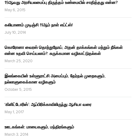
19ஆவது அரசியலமைப்பு திருத்தம் உண்மையில் சாதித்தது என்ன?
May 6, 2015
கலியாணம் முடிஞ்சி 11ஆம் நாள் எய்ட்ஸ்!
July 10, 2014
கொரோனா வைரஸ் தொற்றுநோய், அதன் தாக்கங்கள் மற்றும் நீங்கள்
என்ன உதவி செய்யலாம்?: சுருக்கமான வழிகாட்டுதல்கள்
March 25, 2020
இலங்கையின் உள்ளூராட்சி அமைப்பும், தேர்தல் முறைகளும்,
நல்லாளுகைக்கான வழிகளும்
October 5, 2015
‘கிளிட்டோரிஸ்’: ஆப்பிரிக்காவிலிருந்து ஆசியா வரை
May 1, 2017
ஊடகங்கள்: மாயைகளும், மந்திரங்களும்
March 3, 2014