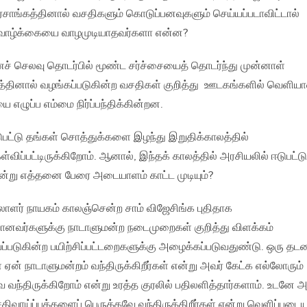
ரசாங்கத்தினால் வசதிகளும் கொடுப்பனவுகளும் செய்யப்படாவிட்டால்
ாழ்க்கையை வாழமுடியாதவர்களா என்ன?
் செலவு தொடர்பில் மூண்ட சர்ச்சையைத் தொடர்ந்து முன்னாள்
்தினால் வழங்கப்படுகின்ற வசதிகள் குறித்து ஊடகங்களில் வெளிய
 எழுப்ப எம்மை நிர்ப்பந்திக்கின்றன.
டுபட்டு தங்கள் சொத்துக்களை இழந்து இறுதிக்காலத்தில்
ள்விப்பட்டிருக்கிறோம். ஆனால், இந்தக் காலத்தில் அரசியலில் ஈடுபட்டு
என்று எத்தனை பேரை அடையாளம் காட்ட முடியும்?
ாளர் நாயகம் காலஞ்சென்ற சாம் விஜேசிங்க புதிதாக
வானவர்களுக்கு நாடாளுமன்ற நடைமுறைகள் குறித்து விளக்கம்
யப்படுகின்ற பயிற்சிப்பட்டறைகளுக்கு அழைக்கப்படுவதுண்டு. ஒரு த
ள் ஏன் நாடாளுமன்றம் வந்திருக்கிறீர்கள் என்று அவர் கேட்க எல்லோரும்
வந்திருக்கிறோம் என்று உரத்த குரலில் பதிலளித்தார்களாம். உடனே அ
ிவாய்ப்புக்களைப் பெருக்கவே வந்திருக்கிறீர்கள் என்று வெளிப்படை