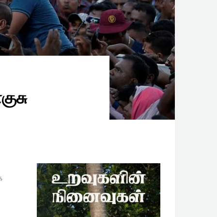
குசு
க