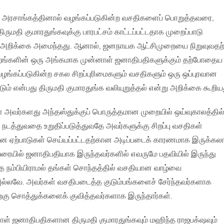
 அரசாங்கத்தினால் வழங்கப்படுகின்ற வசதிகளைப் பொறுத்தவரை,
ருமதி குமாரதுங்கவுக்கு பாரபட்சம் காட்டப்பட்டதாக முறைப்பாடு
்த அறிக்கை அமைந்தது. ஆனால், ஜனநாயக ஆட்சிமுறையை நிறுவுவதற்
றங்களின் ஒரு அங்கமாக முன்னாள் ஜனாதிபதிகளுக்கும் தற்போதைய
ழங்கப்படுகின்ற சகல சிறப்புரிமைகளும் வசதிகளும் ஒரு ஒப்புரவான
ம் என்பது திருமதி குமாரதுங்க வலியுறுத்தல் என்று அறிக்கை கூறிய
் அவர்களது அந்தஸ்துக்குப் பொருத்தமான முறையில் ஒய்வுகாலத்தில
்துவதை உறுதிப்படுத்துவதே அவர்களுக்கு சிறப்பு வசதிகள்
யான ஏற்பாடுகள் செய்யப்பட்டதற்கான அடிப்படைக் காரணமாக இருக்கலா
ையில் ஜனாதிபதியாக இருந்தவர்களில் எவருமே பதவியில் இருந்து
ை நம்பியிராமல் தங்கள் சொந்தத்தில் வசதியான வாழ்வை
அல்லவே. அவர்கள் வசதிபடைத்த குடும்பங்களைச் சேர்ந்தவர்களாக
றகு சொத்துக்களைக் குவித்தவர்களாக இருந்தார்கள்.
ாள் ஜனாதிபதிகளான திருமதி குமாரதுங்கவும் மஹிந்த ராஜபக்‌ஷவும்