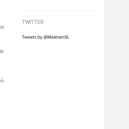
TWITTER
கு
Tweets by @MaatramSL
து.
்
ம்.