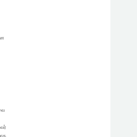
ான
டவை
வர்
யாக