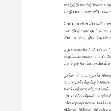
மைத்திரிபால சிறிசேனவும் அ
வசதியான – கண்ணியமான வ
கோட்டபாயவின் விமானப்பயணச
ஜனாதிபதிகளுக்கு அரசாங்கத
விமர்சனங்கள் இந்த கேள்வியை
ஒரு காலத்தில் அரசியலில் ஈ
கஷ்டப்பட்டவர்களைப் பற்றி கே
சொத்துச் சேர்க்காதவர்கள் 
முன்னாள் நாடாளுமன்ற செயல
நாடாளுமன்றத்துக்குத் தெரி
அளிப்பதற்காக ஏற்பாடு செய்
புதிய உறுப்பினர்களிடம் நீங்க
மக்களுக்குச் சேவை செய்யவே 
இல்லை…இல்லை.. நீங்கள் வசத