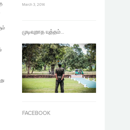
கு
March 3, 2014
.
ும்
முடிவுறாத யுத்தம்…
ம்
து
FACEBOOK