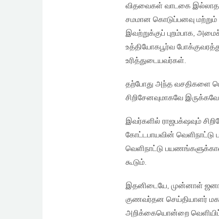
விதவைகள் வாடகை இல்லாத அரச
சமமான கொடுப்பனவு மற்றும்
இவற்றுக்குப் புறம்பாக, அம
உத்தியோகபூர்வ போக்குவரத்த
உரித்துடையவர்கள்.
தற்போது அந்த வசதிகளை பெறு
சிறிசேனவுமாகவே இருக்கவேண
இவர்களில் ராஜபக்‌ஷவும் சிற
கோட்டபாயவின் வெளிநாட்டு 
வெளிநாட்டு பயணங்களுக்கா
கூடும்.
இதனிடையே, முன்னாள் ஜனாதி
குணவர்தன செய்தியாளர் மகாந
அறிக்கையொன்றை வெளியிட்