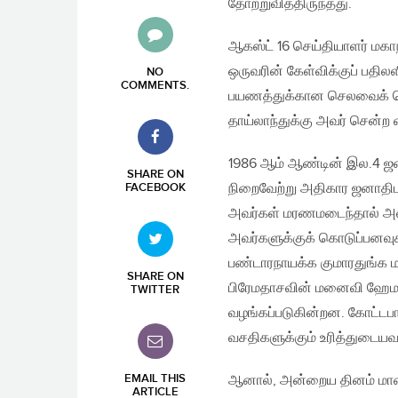
தோற்றுவித்திருந்தது.
ஆகஸ்ட் 16 செய்தியாளர் மகா
ஒருவரின் கேள்விக்குப் பத
NO
COMMENTS
.
பயணத்துக்கான செலவைக் கொட
தாய்லாந்துக்கு அவர் சென்ற
1986 ஆம் ஆண்டின் இல.4 ஜனாத
SHARE ON
நிறைவேற்று அதிகார ஜனாதிபத
FACEBOOK
அவர்கள் மரணமடைந்தால் அவர
அவர்களுக்குக் கொடுப்பனவுக
பண்டாரநாயக்க குமாரதுங்க ம
SHARE ON
பிரேமதாசவின் மனைவி ஹேமாவ
TWITTER
வழங்கப்படுகின்றன. கோட்டபாய
வசதிகளுக்கும் உரித்துடையவ
EMAIL THIS
ஆனால், அன்றைய தினம் மா
ARTICLE