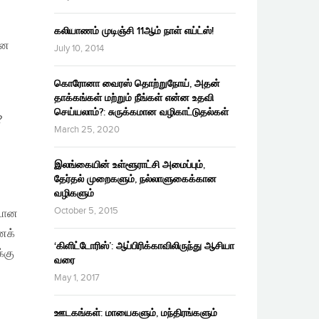
கலியாணம் முடிஞ்சி 11ஆம் நாள் எய்ட்ஸ்!
னை
July 10, 2014
கொரோனா வைரஸ் தொற்றுநோய், அதன்
தாக்கங்கள் மற்றும் நீங்கள் என்ன உதவி
செய்யலாம்?: சுருக்கமான வழிகாட்டுதல்கள்
?
March 25, 2020
இலங்கையின் உள்ளூராட்சி அமைப்பும்,
தேர்தல் முறைகளும், நல்லாளுகைக்கான
வழிகளும்
October 5, 2015
ாடான
ானக்
‘கிளிட்டோரிஸ்’: ஆப்பிரிக்காவிலிருந்து ஆசியா
்கு
வரை
May 1, 2017
ஊடகங்கள்: மாயைகளும், மந்திரங்களும்