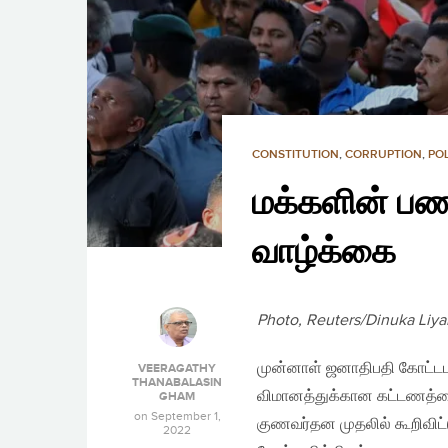
CONSTITUTION
,
CORRUPTION
,
PO
மக்களின் பண
வாழ்க்கை
Photo, Reuters/Dinuka Liy
முன்னாள் ஜனாதிபதி கோட்டபாய
VEERAGATHY
THANABALASIN
விமானத்துக்கான கட்டணத்த
GHAM
on
September 1,
குணவர்தன முதலில் கூறிவி
2022