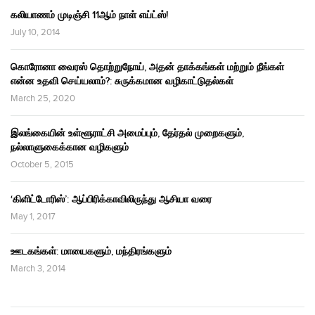
கலியாணம் முடிஞ்சி 11ஆம் நாள் எய்ட்ஸ்!
July 10, 2014
கொரோனா வைரஸ் தொற்றுநோய், அதன் தாக்கங்கள் மற்றும் நீங்கள்
என்ன உதவி செய்யலாம்?: சுருக்கமான வழிகாட்டுதல்கள்
March 25, 2020
இலங்கையின் உள்ளூராட்சி அமைப்பும், தேர்தல் முறைகளும்,
நல்லாளுகைக்கான வழிகளும்
October 5, 2015
‘கிளிட்டோரிஸ்’: ஆப்பிரிக்காவிலிருந்து ஆசியா வரை
May 1, 2017
ஊடகங்கள்: மாயைகளும், மந்திரங்களும்
March 3, 2014