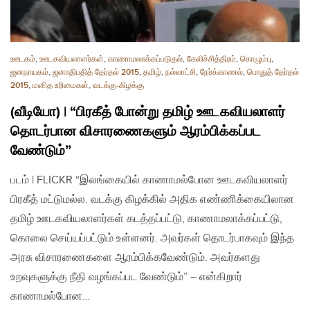
ஊடகம்
,
ஊடகவியலாளர்கள்
,
காணாமலாக்கப்படுதல்
,
கேலிச்சித்திரம்
,
கொழும்பு
,
ஜனநாயகம்
,
ஜனாதிபதித் தேர்தல் 2015
,
தமிழ்
,
நல்லாட்சி
,
நேர்க்காணல்
,
பொதுத் தேர்தல்
2015
,
மனித உரிமைகள்
,
வடக்கு-கிழக்கு
(வீடியோ) | “பிரகீத் போன்று தமிழ் ஊடகவியலாளர்
தொடர்பான விசாரணைகளும் ஆரம்பிக்கப்பட
வேண்டும்”
படம் | FLICKR “இலங்கையில் காணாமல்போன ஊடகவியலாளர்
பிரகீத் மட்டுமல்ல. வடக்கு கிழக்கில் அதிக எண்ணிக்கையிலான
தமிழ் ஊடகவியலாளர்கள் கடத்தப்பட்டு, காணாமலாக்கப்பட்டு,
கொலை செய்யப்பட்டும் உள்ளனர். அவர்கள் தொடர்பாகவும் இந்த
அரசு விசாரணைகளை ஆரம்பிக்கவேண்டும். அவர்களது
உறவுகளுக்கு நீதி வழங்கப்பட வேண்டும்” – என்கிறார்
காணாமல்போன…