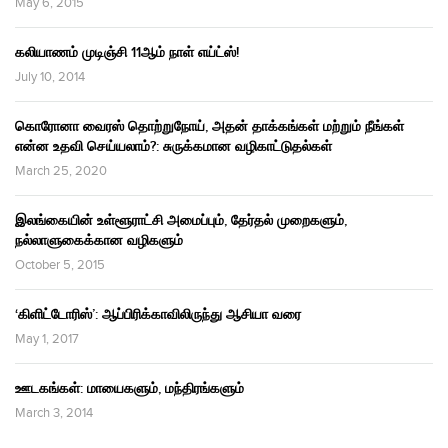
May 6, 2015
கலியாணம் முடிஞ்சி 11ஆம் நாள் எய்ட்ஸ்!
July 10, 2014
கொரோனா வைரஸ் தொற்றுநோய், அதன் தாக்கங்கள் மற்றும் நீங்கள்
என்ன உதவி செய்யலாம்?: சுருக்கமான வழிகாட்டுதல்கள்
March 25, 2020
இலங்கையின் உள்ளூராட்சி அமைப்பும், தேர்தல் முறைகளும்,
நல்லாளுகைக்கான வழிகளும்
October 5, 2015
‘கிளிட்டோரிஸ்’: ஆப்பிரிக்காவிலிருந்து ஆசியா வரை
May 1, 2017
ஊடகங்கள்: மாயைகளும், மந்திரங்களும்
March 3, 2014