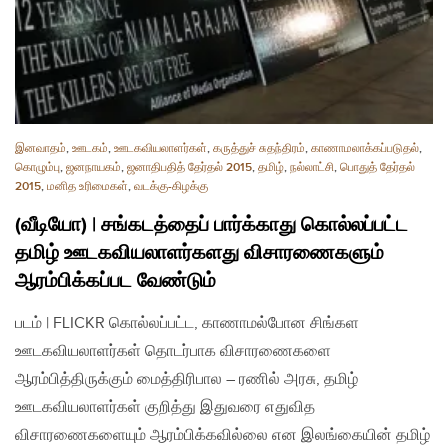
இனவாதம்
,
ஊடகம்
,
ஊடகவியலாளர்கள்
,
கருத்துச் சுதந்திரம்
,
காணாமலாக்கப்படுதல்
,
கொழும்பு
,
ஜனநாயகம்
,
ஜனாதிபதித் தேர்தல் 2015
,
தமிழ்
,
நல்லாட்சி
,
பொதுத் தேர்தல்
2015
,
மனித உரிமைகள்
,
வடக்கு-கிழக்கு
(வீடியோ) | சங்கடத்தைப் பார்க்காது கொல்லப்பட்ட
தமிழ் ஊடகவியலாளர்களது விசாரணைகளும்
ஆரம்பிக்கப்பட வேண்டும்
படம் | FLICKR கொல்லப்பட்ட, காணாமல்போன சிங்கள
ஊடகவியலாளர்கள் தொடர்பாக விசாரணைகளை
ஆரம்பித்திருக்கும் மைத்திரிபால – ரணில் அரசு, தமிழ்
ஊடகவியலாளர்கள் குறித்து இதுவரை எதுவித
விசாரணைகளையும் ஆரம்பிக்கவில்லை என இலங்கையின் தமிழ்