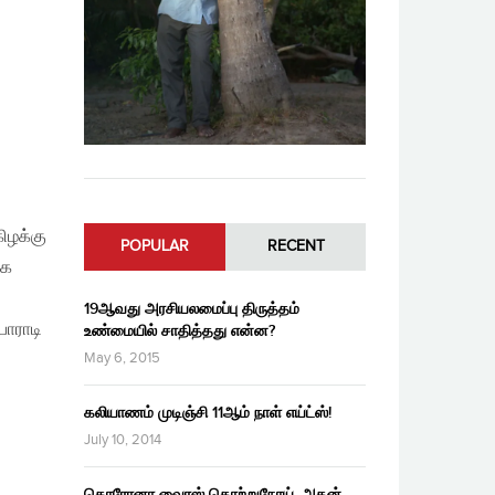
ிழக்கு
POPULAR
RECENT
லக
19ஆவது அரசியலமைப்பு திருத்தம்
போராடி
உண்மையில் சாதித்தது என்ன?
May 6, 2015
கலியாணம் முடிஞ்சி 11ஆம் நாள் எய்ட்ஸ்!
July 10, 2014
கொரோனா வைரஸ் தொற்றுநோய், அதன்