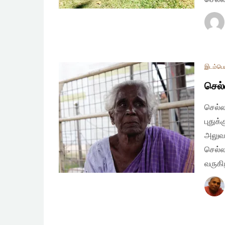
இடம்பெய
செல்
செல்ல
புதுக்
அலுவல
செல்ல
வருகி