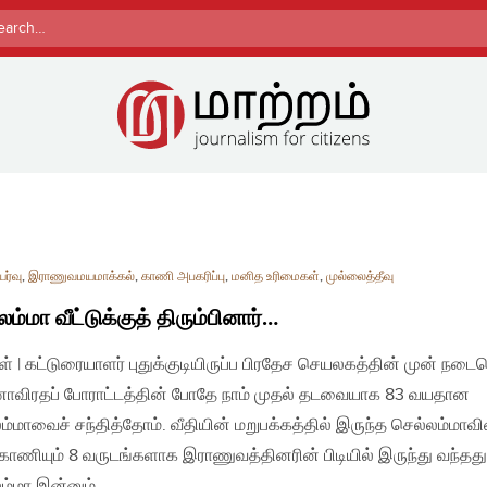
rch
ர்வு
,
இராணுவமயமாக்கல்
,
காணி அபகரிப்பு
,
மனித உரிமைகள்
,
முல்லைத்தீவு
லம்மா வீட்டுக்குத் திரும்பினார்…
ள் | கட்டுரையாளர் புதுக்குடியிருப்ப பிரதேச செயலகத்தின் முன் நடைப
விரதப் போராட்டத்தின் போதே நாம் முதல் தடவையாக 83 வயதான
ம்மாவைச் சந்தித்தோம். வீதியின் மறுபக்கத்தில் இருந்த செல்லம்மாவி
் காணியும் 8 வருடங்களாக இராணுவத்தினரின் பிடியில் இருந்து வந்தது
ம்மா இன்னும்…