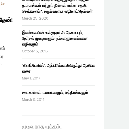
ுத்த
தாக்கங்கள் மற்றும் நீங்கள் என்ன உதவி
செய்யலாம்?: சுருக்கமான வழிகாட்டுதல்கள்
March 25, 2020
தேன்!
இலங்கையின் உள்ளூராட்சி அமைப்பும்,
தேர்தல் முறைகளும், நல்லாளுகைக்கான
வழிகளும்
னர்
October 5, 2015
ரை
்
‘கிளிட்டோரிஸ்’: ஆப்பிரிக்காவிலிருந்து ஆசியா
வரை
May 1, 2017
ஊடகங்கள்: மாயைகளும், மந்திரங்களும்
March 3, 2014
முடிவுறாத யுத்தம்…