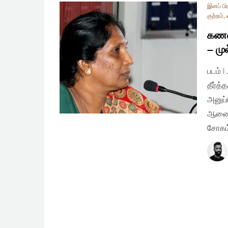
இனப் பி
குற்றம்
,
கணவர
– மு
படம் 
தீர்த
அனுப்
ஆணையா
சோகம்