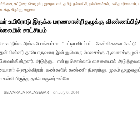
ரச்சினை
,
கட்டுரை
,
கொழும்பு
,
ஜனநாயகம்
,
தமிழ்
,
நல்லாட்சி
,
நல்லிணக்கம்
,
மனித உரிமைகள்
,
ய
வடக்கு-கிழக்கு
,
வறுமை
் உயிரோடு இருக்க மரணசான்றிதழுக்கு விண்ணப்பித்
ல்லையில் சாட்சியம்
| Jera “நீங்க அங்க போங்கம்மா…” பட்டியலிடப்பட்ட கேள்விகளை கேட்டு
்ததன் பின்னர் தாயொருவரை இன்னுமொரு மேசைக்கு ஆணைக்குழுவி
பிவைக்கின்றனர். அடுத்து… என்று சொல்லாம் சைகையால் அடுத்தவ
ளர் அழைக்கிறார். கண்களில் கண்ணீர் நிறைந்து, முகம் முழுவதும
 கவ்வியிருந்த தாயொருவர் உள்ளே…
SELVARAJA RAJASEGAR
on
July 6, 2014