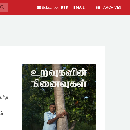
Subscribe:
RSS
|
EMAIL
ARCHIVES
ெற்ற
ன்
.