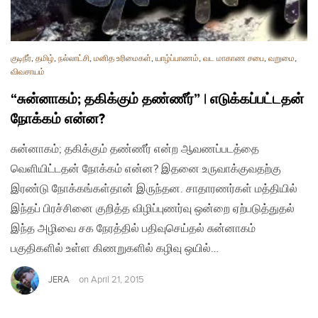
குடிநீர்
,
தமிழ்
,
நல்லாட்சி
,
மனித உரிமைகள்
,
யாழ்ப்பாணம்
,
வட மாகாண சபை
,
வறுமை
,
விவசாயம்
“சுன்னாகம்; தகிக்கும் தண்ணீர்” | எடுக்கப்பட்டதன்
நோக்கம் என்ன?
சுன்னாகம்; தகிக்கும் தண்ணீர் என்ற ஆவணப்படத்தை
வெளியிட்டதன் நோக்கம் என்ன? இதனை உருவாக்குவதற்கு
இரண்டு நோக்கங்கள்தான் இருந்தன. சாதாரணர்கள் மத்தியில்
இந்தப் பிரச்சினை குறித்த விழிப்புணர்வு ஒன்றை ஏற்படுத்துதல்
இந்த அழிவை சக நேரத்தில் பதிவுசெய்தல் சுன்னாகம்
பகுதிகளில் உள்ள கிணறுகளில் கழிவு ஒயில்…
JERA
on
April 21, 2015