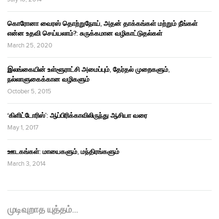
கொரோனா வைரஸ் தொற்றுநோய், அதன் தாக்கங்கள் மற்றும் நீங்கள்
என்ன உதவி செய்யலாம்?: சுருக்கமான வழிகாட்டுதல்கள்
March 25, 2020
இலங்கையின் உள்ளூராட்சி அமைப்பும், தேர்தல் முறைகளும்,
நல்லாளுகைக்கான வழிகளும்
October 5, 2015
‘கிளிட்டோரிஸ்’: ஆப்பிரிக்காவிலிருந்து ஆசியா வரை
May 1, 2017
ஊடகங்கள்: மாயைகளும், மந்திரங்களும்
March 3, 2014
முடிவுறாத யுத்தம்…