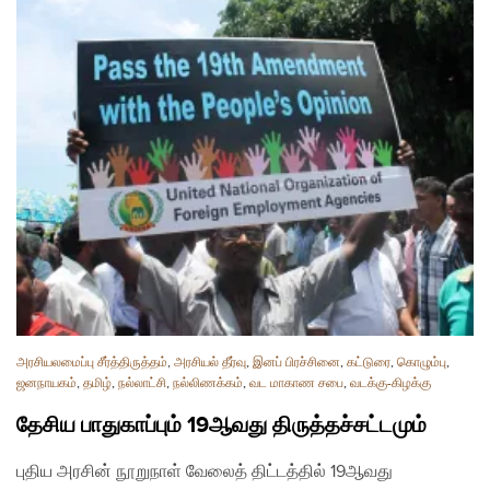
அரசியலமைப்பு சீர்த்திருத்தம்
,
அரசியல் தீர்வு
,
இனப் பிரச்சினை
,
கட்டுரை
,
கொழும்பு
,
ஜனநாயகம்
,
தமிழ்
,
நல்லாட்சி
,
நல்லிணக்கம்
,
வட மாகாண சபை
,
வடக்கு-கிழக்கு
தேசிய பாதுகாப்பும் 19ஆவது திருத்தச்சட்டமும்
புதிய அரசின் நூறுநாள் வேலைத் திட்டத்தில் 19ஆவது