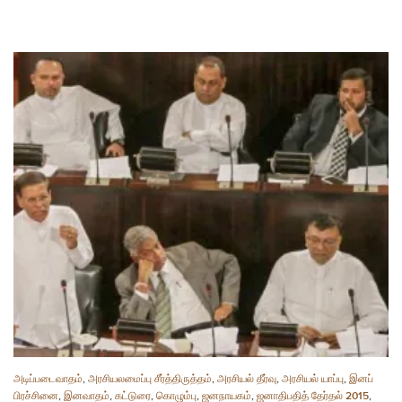
அடிப்படைவாதம்
,
அரசியலமைப்பு சீர்த்திருத்தம்
,
அரசியல் தீர்வு
,
அரசியல் யாப்பு
,
இனப்
பிரச்சினை
,
இனவாதம்
,
கட்டுரை
,
கொழும்பு
,
ஜனநாயகம்
,
ஜனாதிபதித் தேர்தல் 2015
,