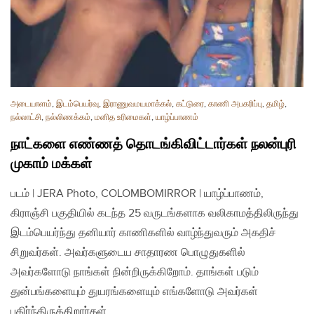
அடையாளம்
,
இடம்பெயர்வு
,
இராணுவமயமாக்கல்
,
கட்டுரை
,
காணி அபகரிப்பு
,
தமிழ்
,
நல்லாட்சி
,
நல்லிணக்கம்
,
மனித உரிமைகள்
,
யாழ்ப்பாணம்
நாட்களை எண்ணத் தொடங்கிவிட்டார்கள் நலன்புரி
முகாம் மக்கள்
படம் | JERA Photo, COLOMBOMIRROR | யாழ்ப்பாணம்,
கிராஞ்சி பகுதியில் கடந்த 25 வருடங்களாக வலிகாமத்திலிருந்து
இடம்பெயர்ந்து தனியார் காணிகளில் வாழ்ந்துவரும் அகதிச்
சிறுவர்கள். அவர்களுடைய சாதாரண பொழுதுகளில்
அவர்களோடு நாங்கள் நின்றிருக்கிறோம். தாங்கள் படும்
துன்பங்களையும் துயரங்களையும் எங்களோடு அவர்கள்
பகிர்ந்திருக்கிறார்கள்….