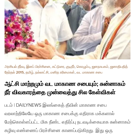
அரசியல் தீர்வு
,
இனப் பிரச்சினை
,
கட்டுரை
,
குடிநீர்
,
கொழும்பு
,
ஜனநாயகம்
,
ஜனாதிபதித்
தேர்தல் 2015
,
தமிழ்
,
நல்லாட்சி
,
மனித உரிமைகள்
,
வட மாகாண சபை
ஆட்சி மாற்றமும் வட மாகாண சபையும்; சுன்னாகம்
நீர் விவகாரத்தை முன்வைத்து சில கேள்விகள்
படம் | DAILYNEWS இலங்கைத் தீவின் மாகாண சபை
வரலாற்றிலேயே ஒரு மாகாண சபைக்கு எதிராக மக்களால்
மேற்கொள்ளப்பட்ட மிக நீண்ட எதிர்ப்பு நடவடிக்கையாக சுன்னாகம்
கழிவு எண்ணைப் பிரச்சினை காணப்படுகிறது. இது ஒரு