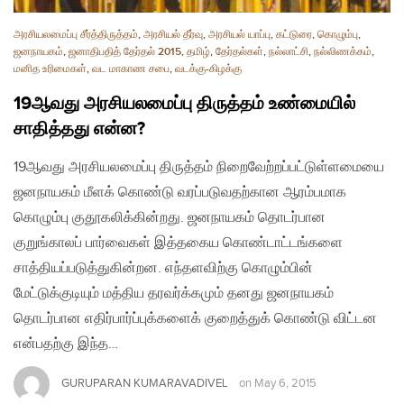
அரசியலமைப்பு சீர்த்திருத்தம்
,
அரசியல் தீர்வு
,
அரசியல் யாப்பு
,
கட்டுரை
,
கொழும்பு
,
ஜனநாயகம்
,
ஜனாதிபதித் தேர்தல் 2015
,
தமிழ்
,
தேர்தல்கள்
,
நல்லாட்சி
,
நல்லிணக்கம்
,
மனித உரிமைகள்
,
வட மாகாண சபை
,
வடக்கு-கிழக்கு
19ஆவது அரசியலமைப்பு திருத்தம் உண்மையில்
சாதித்தது என்ன?
19ஆவது அரசியலமைப்பு திருத்தம் நிறைவேற்றப்பட்டுள்ளமையை
ஜனநாயகம் மீளக் கொண்டு வரப்படுவதற்கான ஆரம்பமாக
கொழும்பு குதூகலிக்கின்றது. ஜனநாயகம் தொடர்பான
குறுங்காலப் பார்வைகள் இத்தகைய கொண்டாட்டங்களை
சாத்தியப்படுத்துகின்றன. எந்தளவிற்கு கொழும்பின்
மேட்டுக்குடியும் மத்திய தரவர்க்கமும் தனது ஜனநாயகம்
தொடர்பான எதிர்பார்ப்புக்களைக் குறைத்துக் கொண்டு விட்டன
என்பதற்கு இந்த…
GURUPARAN KUMARAVADIVEL
on
May 6, 2015