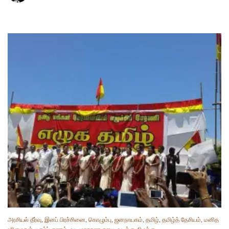
அரசியல் தீர்வு
,
இனப் பிரச்சினை
,
கொழும்பு
,
ஜனநாயகம்
,
தமிழ்
,
தமிழ்த் தேசியம்
,
மனித