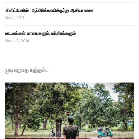
‘கிளிட்டோரிஸ்’: ஆப்பிரிக்காவிலிருந்து ஆசியா வரை
May 1, 2017
ஊடகங்கள்: மாயைகளும், மந்திரங்களும்
March 3, 2014
முடிவுறாத யுத்தம்…