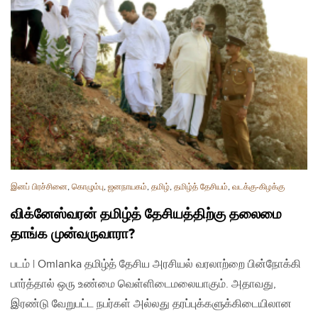
இனப் பிரச்சினை
,
கொழும்பு
,
ஜனநாயகம்
,
தமிழ்
,
தமிழ்த் தேசியம்
,
வடக்கு-கிழக்கு
விக்னேஸ்வரன் தமிழ்த் தேசியத்திற்கு தலைமை
தாங்க முன்வருவாரா?
படம் | Omlanka தமிழ்த் தேசிய அரசியல் வரலாற்றை பின்நோக்கி
பார்த்தால் ஒரு உண்மை வெள்ளிடைமலையாகும். அதாவது,
இரண்டு வேறுபட்ட நபர்கள் அல்லது தரப்புக்களுக்கிடையிலான