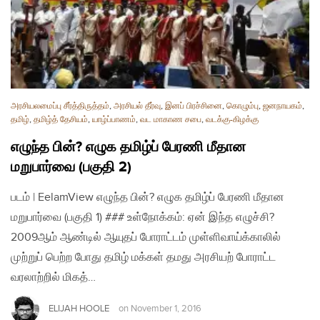
அரசியலமைப்பு சீர்த்திருத்தம்
,
அரசியல் தீர்வு
,
இனப் பிரச்சினை
,
கொழும்பு
,
ஜனநாயகம்
,
தமிழ்
,
தமிழ்த் தேசியம்
,
யாழ்ப்பாணம்
,
வட மாகாண சபை
,
வடக்கு-கிழக்கு
எழுந்த பின்? எழுக தமிழ்ப் பேரணி மீதான
மறுபார்வை (பகுதி 2)
படம் | EelamView எழுந்த பின்? எழுக தமிழ்ப் பேரணி மீதான
மறுபார்வை (பகுதி 1) ### உள்நோக்கம்: ஏன் இந்த எழுச்சி?
2009ஆம் ஆண்டில் ஆயுதப் போராட்டம் முள்ளிவாய்க்காலில்
முற்றுப் பெற்ற போது தமிழ் மக்கள் தமது அரசியற் போராட்ட
வரலாற்றில் மிகத்…
ELIJAH HOOLE
on
November 1, 2016