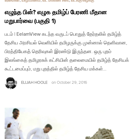
உரிமைகள்
,
யாழ்ப்பாணம்
,
வட மாகாண சபை
,
வடக்கு-கிழக்கு
எழுந்த பின்? எழுக தமிழ்ப் பேரணி மீதான
மறுபார்வை (பகுதி 1)
படம் | EelamView கடந்த வருடப் பொதுத் தேர்தலில் தமிழ்த்
தேசிய அரசியல் வெளியில் தமிழருக்கு முன்னால் தெளிவான,
பிரத்தியேகத் தெரிவுகள் இரண்டு இருந்தன. ஒரு புறம்
இலங்கைத் தமிழரசுக் கட்சியின் தலைமையில் தமிழ்த் தேசியக்
கூட்டமைப்பும், மறு புறத்தில் தமிழ்த் தேசிய மக்கள்…
ELIJAH HOOLE
on
October 29, 2016