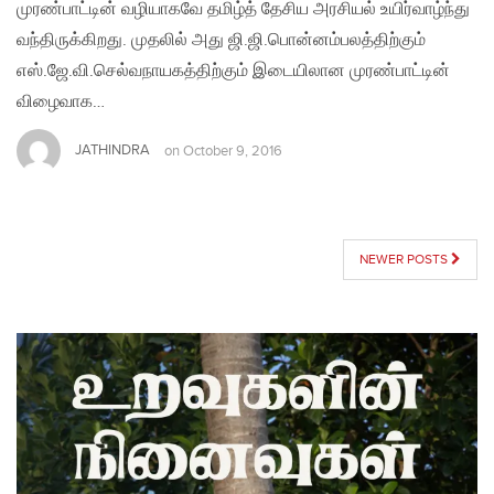
முரண்பாட்டின் வழியாகவே தமிழ்த் தேசிய அரசியல் உயிர்வாழ்ந்து
வந்திருக்கிறது. முதலில் அது ஜி.ஜி.பொன்னம்பலத்திற்கும்
எஸ்.ஜே.வி.செல்வநாயகத்திற்கும் இடையிலான முரண்பாட்டின்
விழைவாக…
JATHINDRA
on
October 9, 2016
POSTS
NEWER POSTS
NAVIGATION