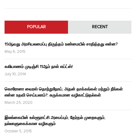
POPULAR
RECENT
19ஆவது அரசியலமைப்பு திருத்தம் உண்மையில் சாதித்தது என்ன?
May 6, 2015
கலியாணம் முடிஞ்சி 11ஆம் நாள் எய்ட்ஸ்!
July 10, 2014
கொரோனா வைரஸ் தொற்றுநோய், அதன் தாக்கங்கள் மற்றும் நீங்கள்
என்ன உதவி செய்யலாம்?: சுருக்கமான வழிகாட்டுதல்கள்
March 25, 2020
இலங்கையின் உள்ளூராட்சி அமைப்பும், தேர்தல் முறைகளும்,
நல்லாளுகைக்கான வழிகளும்
October 5, 2015