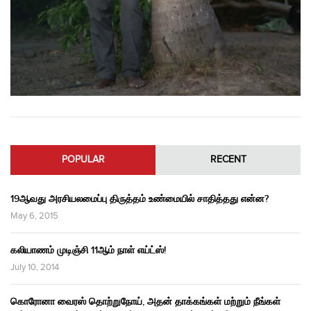
POPULAR
RECENT
19ஆவது அரசியலமைப்பு திருத்தம் உண்மையில் சாதித்தது என்ன?
May 6, 2015
கலியாணம் முடிஞ்சி 11ஆம் நாள் எய்ட்ஸ்!
July 10, 2014
கொரோனா வைரஸ் தொற்றுநோய், அதன் தாக்கங்கள் மற்றும் நீங்கள்