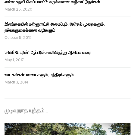
என்ன உதவி செய்யலாம்?: சுருக்கமான வழிகாட்டுதல்கள்
March 25, 2020
இலங்கையின் உள்ளூராட்சி அமைப்பும், தேர்தல் முறைகளும்,
நல்லாளுகைக்கான வழிகளும்
October 5, 2015
‘கிளிட்டோரிஸ்’: ஆப்பிரிக்காவிலிருந்து ஆசியா வரை
May 1, 2017
ஊடகங்கள்: மாயைகளும், மந்திரங்களும்
March 3, 2014
முடிவுறாத யுத்தம்…