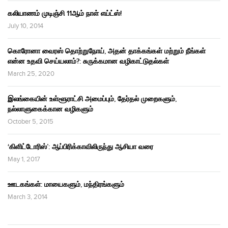
கலியாணம் முடிஞ்சி 11ஆம் நாள் எய்ட்ஸ்!
July 10, 2014
கொரோனா வைரஸ் தொற்றுநோய், அதன் தாக்கங்கள் மற்றும் நீங்கள்
என்ன உதவி செய்யலாம்?: சுருக்கமான வழிகாட்டுதல்கள்
March 25, 2020
இலங்கையின் உள்ளூராட்சி அமைப்பும், தேர்தல் முறைகளும்,
நல்லாளுகைக்கான வழிகளும்
October 5, 2015
‘கிளிட்டோரிஸ்’: ஆப்பிரிக்காவிலிருந்து ஆசியா வரை
May 1, 2017
ஊடகங்கள்: மாயைகளும், மந்திரங்களும்
March 3, 2014