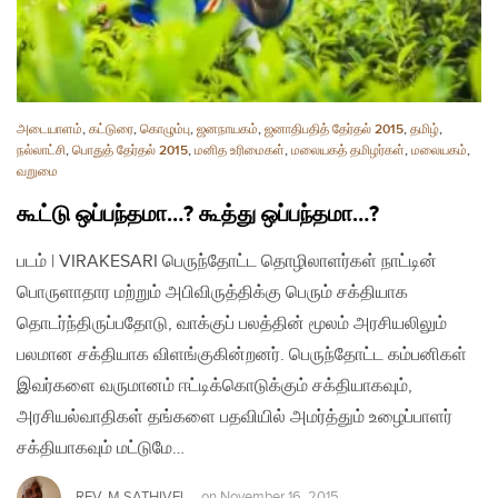
அடையாளம்
,
கட்டுரை
,
கொழும்பு
,
ஜனநாயகம்
,
ஜனாதிபதித் தேர்தல் 2015
,
தமிழ்
,
நல்லாட்சி
,
பொதுத் தேர்தல் 2015
,
மனித உரிமைகள்
,
மலையகத் தமிழர்கள்
,
மலையகம்
,
வறுமை
கூட்டு ஒப்பந்தமா…? கூத்து ஒப்பந்தமா…?
படம் | VIRAKESARI பெருந்தோட்ட தொழிலாளர்கள் நாட்டின்
பொருளாதார மற்றும் அபிவிருத்திக்கு பெரும் சக்தியாக
தொடர்ந்திருப்பதோடு, வாக்குப் பலத்தின் மூலம் அரசியலிலும்
பலமான சக்தியாக விளங்குகின்றனர். பெருந்தோட்ட கம்பனிகள்
இவர்களை வருமானம் ஈட்டிக்கொடுக்கும் சக்தியாகவும்,
அரசியல்வாதிகள் தங்களை பதவியில் அமர்த்தும் உழைப்பாளர்
சக்தியாகவும் மட்டுமே…
REV. M.SATHIVEL
on
November 16, 2015