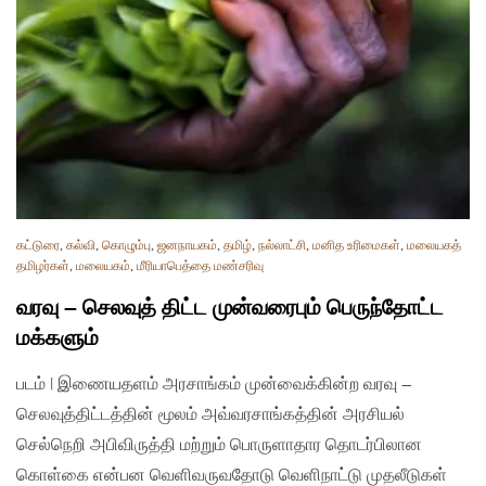
கட்டுரை
,
கல்வி
,
கொழும்பு
,
ஜனநாயகம்
,
தமிழ்
,
நல்லாட்சி
,
மனித உரிமைகள்
,
மலையகத்
தமிழர்கள்
,
மலையகம்
,
மீரியாபெத்தை மண்சரிவு
வரவு – செலவுத் திட்ட முன்வரைபும் பெருந்தோட்ட
மக்களும்
படம் | இணையதளம் அரசாங்கம் முன்வைக்கின்ற வரவு –
செலவுத்திட்டத்தின் மூலம் அவ்வரசாங்கத்தின் அரசியல்
செல்நெறி அபிவிருத்தி மற்றும் பொருளாதார தொடர்பிலான
கொள்கை என்பன வெளிவருவதோடு வெளிநாட்டு முதலீடுகள்