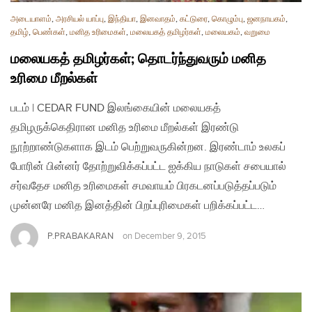
அடையாளம்
,
அரசியல் யாப்பு
,
இந்தியா
,
இனவாதம்
,
கட்டுரை
,
கொழும்பு
,
ஜனநாயகம்
,
தமிழ்
,
பெண்கள்
,
மனித உரிமைகள்
,
மலையகத் தமிழர்கள்
,
மலையகம்
,
வறுமை
மலையகத் தமிழர்கள்; தொடர்ந்துவரும் மனித
உரிமை மீறல்கள்
படம் | CEDAR FUND இலங்கையின் மலையகத்
தமிழருக்கெதிரான மனித உரிமை மீறல்கள் இரண்டு
நூற்றாண்டுகளாக இடம் பெற்றுவருகின்றன. இரண்டாம் உலகப்
போரின் பின்னர் தோற்றுவிக்கப்பட்ட ஐக்கிய நாடுகள் சபையால்
சர்வதேச மனித உரிமைகள் சமவாயம் பிரகடனப்படுத்தப்படும்
முன்னரே மனித இனத்தின் பிறப்புரிமைகள் பறிக்கப்பட்ட…
P.PRABAKARAN
on
December 9, 2015