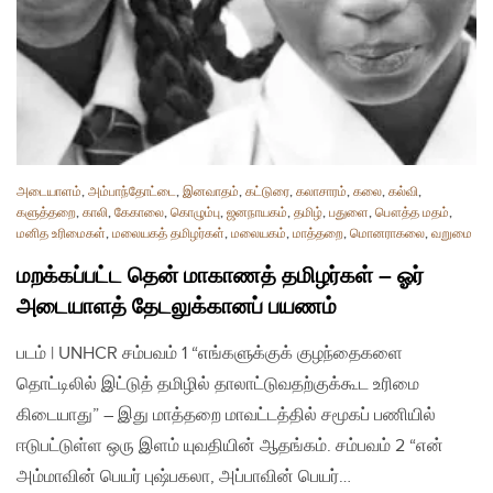
அடையாளம்
,
அம்பாந்தோட்டை
,
இனவாதம்
,
கட்டுரை
,
கலாசாரம்
,
கலை
,
கல்வி
,
களுத்தறை
,
காலி
,
கேகாலை
,
கொழும்பு
,
ஜனநாயகம்
,
தமிழ்
,
பதுளை
,
பௌத்த மதம்
,
மனித உரிமைகள்
,
மலையகத் தமிழர்கள்
,
மலையகம்
,
மாத்தறை
,
மொனராகலை
,
வறுமை
மறக்கப்பட்ட தென் மாகாணத் தமிழர்கள் – ஓர்
அடையாளத் தேடலுக்கானப் பயணம்
படம் | UNHCR சம்பவம் 1 “எங்களுக்குக் குழந்தைகளை
தொட்டிலில் இட்டுத் தமிழில் தாலாட்டுவதற்குக்கூட உரிமை
கிடையாது” – இது மாத்தறை மாவட்டத்தில் சமூகப் பணியில்
ஈடுபட்டுள்ள ஒரு இளம் யுவதியின் ஆதங்கம். சம்பவம் 2 “என்
அம்மாவின் பெயர் புஷ்பகலா, அப்பாவின் பெயர்…