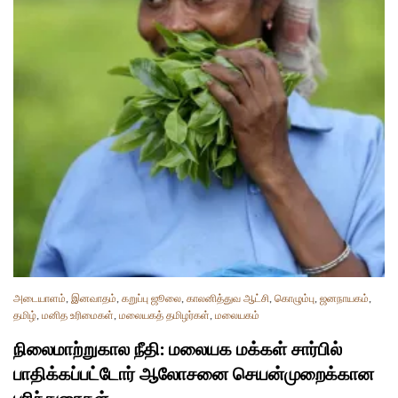
அடையாளம்
,
இனவாதம்
,
கறுப்பு ஜூலை
,
காலனித்துவ ஆட்சி
,
கொழும்பு
,
ஜனநாயகம்
,
தமிழ்
,
மனித உரிமைகள்
,
மலையகத் தமிழர்கள்
,
மலையகம்
நிலைமாற்றுகால நீதி: மலையக மக்கள் சார்பில்
பாதிக்கப்பட்டோர் ஆலோசனை செயன்முறைக்கான