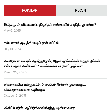
POPULAR
RECENT
19ஆவது அரசியலமைப்பு திருத்தம் உண்மையில் சாதித்தது என்ன?
May 6, 2015
கலியாணம் முடிஞ்சி 11ஆம் நாள் எய்ட்ஸ்!
July 10, 2014
கொரோனா வைரஸ் தொற்றுநோய், அதன் தாக்கங்கள் மற்றும் நீங்கள்
என்ன உதவி செய்யலாம்?: சுருக்கமான வழிகாட்டுதல்கள்
March 25, 2020
இலங்கையின் உள்ளூராட்சி அமைப்பும், தேர்தல் முறைகளும்,
நல்லாளுகைக்கான வழிகளும்
October 5, 2015
‘கிளிட்டோரிஸ்’: ஆப்பிரிக்காவிலிருந்து ஆசியா வரை