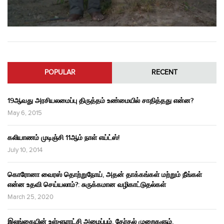
POPULAR
RECENT
19ஆவது அரசியலமைப்பு திருத்தம் உண்மையில் சாதித்தது என்ன?
May 6, 2015
கலியாணம் முடிஞ்சி 11ஆம் நாள் எய்ட்ஸ்!
July 10, 2014
கொரோனா வைரஸ் தொற்றுநோய், அதன் தாக்கங்கள் மற்றும் நீங்கள்
என்ன உதவி செய்யலாம்?: சுருக்கமான வழிகாட்டுதல்கள்
March 25, 2020
இலங்கையின் உள்ளூராட்சி அமைப்பும், தேர்தல் முறைகளும்,