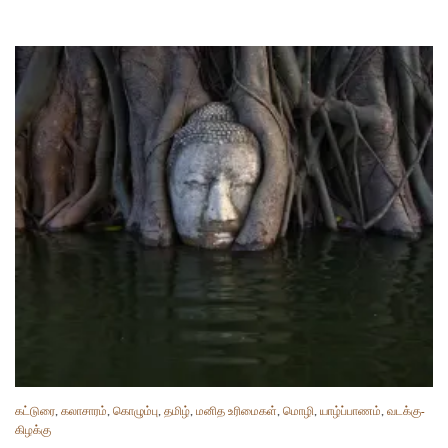
கட்டுரை
,
கலாசாரம்
,
கொழும்பு
,
தமிழ்
,
மனித உரிமைகள்
,
மொழி
,
யாழ்ப்பாணம்
,
வடக்கு-
கிழக்கு