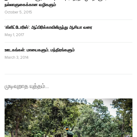
நல்லாளுகைக்கான வழிகளும்
October 5, 2015
‘கிளிட்டோரிஸ்’: ஆப்பிரிக்காவிலிருந்து ஆசியா வரை
May 1, 2017
ஊடகங்கள்: மாயைகளும், மந்திரங்களும்
March 3, 2014
முடிவுறாத யுத்தம்…