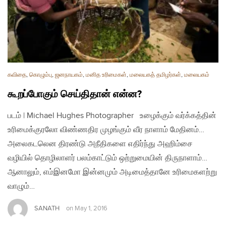
கவிதை
,
கொழும்பு
,
ஜனநாயகம்
,
மனித உரிமைகள்
,
மலையகத் தமிழர்கள்
,
மலையகம்
கூறப்போகும் செய்திதான் என்ன?
படம் | Michael Hughes Photographer உழைக்கும் வர்க்கத்தின்
உரிமைக்குரலோ விண்ணதிர முழங்கும் வீர நாளாம் மேதினம்…
அலைகடலென திரண்டு அநீதிகளை எதிர்ந்து அஹிம்சை
வழியில் தொழிலாளர் பலம்காட்டும் ஒற்றுமையின் திருநாளாம்…
ஆனாலும், எம்இனமோ இன்னமும் அடிமைத்தானே உரிமைகளற்று
வாழும்…
SANATH
on
May 1, 2016