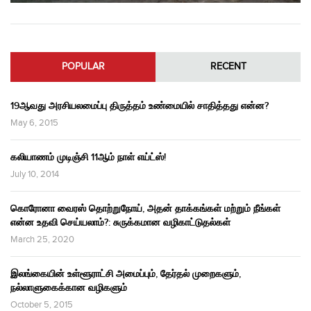
POPULAR
RECENT
19ஆவது அரசியலமைப்பு திருத்தம் உண்மையில் சாதித்தது என்ன?
May 6, 2015
கலியாணம் முடிஞ்சி 11ஆம் நாள் எய்ட்ஸ்!
July 10, 2014
கொரோனா வைரஸ் தொற்றுநோய், அதன் தாக்கங்கள் மற்றும் நீங்கள்
என்ன உதவி செய்யலாம்?: சுருக்கமான வழிகாட்டுதல்கள்
March 25, 2020
இலங்கையின் உள்ளூராட்சி அமைப்பும், தேர்தல் முறைகளும்,
நல்லாளுகைக்கான வழிகளும்
October 5, 2015