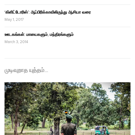
‘கிளிட்டோரிஸ்’: ஆப்பிரிக்காவிலிருந்து ஆசியா வரை
May 1, 2017
ஊடகங்கள்: மாயைகளும், மந்திரங்களும்
March 3, 2014
முடிவுறாத யுத்தம்…