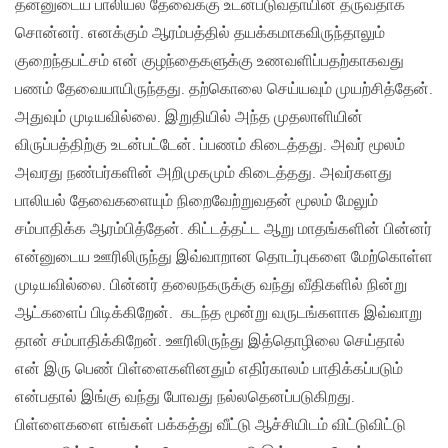
தன்னுடைய பாலியல் தேவைக்கு உடன்படுவதாயின் தருவதாக
சொன்னர். எனக்கும் ஆரம்பத்தில் தயக்கமாகவிருந்தாலும்
குறைந்தபட்சம் என் குழந்தைகளுக்கு உணவளிப்பதற்காகவது
பணம் தேவையாயிருந்தது. தற்கொலை செய்யவும் முயற்சித்தேன்.
அதுவும் முடியவில்லை. இறுதியில் அந்த முதலாளியின்
விருப்பத்திற்கு உடன்பட்டேன். ப்பணம் கிடைத்தது. அவர் மூலம்
அவரது நண்பர்களின் அறிமுகமும் கிடைத்தது. அவர்களது
பாலியல் தேவைகளையும் நிறைவேற்றுவதன் மூலம் மேலும்
சம்பாதிக்க ஆரம்பித்தேன். கிட்டத்தட்ட ஆறு மாதங்களின் பின்னர்
என்னுடைய ஊரிலிருந்து இவ்வாறான தொடர்புகளை மேற்கொள்ள
முடியவில்லை. பின்னர் தலைநகருக்கு வந்து வீதிகளில் நின்று
ஆட்களைப் பிடிக்கிறேன். கடந்த மூன்று வருடங்களாக இவ்வாறு
தான் சம்பாதிக்கிறேன். ஊரிலிருந்து இத்தொழிலை செய்தால்
என் இரு பெண் பிள்ளைகளினதும் எதிர்காலம் பாதிக்கப்படும்
என்பதால் இங்கு வந்து போவது நல்லதெனப்படுகிறது.
பிள்ளைகளை எங்கள் பக்கத்து வீட்டு ஆச்சியிடம் விட்டுவிட்டு