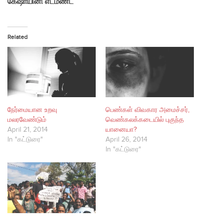
கேஷாயினி எட்மண்ட்
Related
நேர்மையான உறவு
பெண்கள் விவகார அமைச்சர்,
மலரவேண்டும்
வெண்கலக்கடையில் புகுந்த
April 21, 2014
யானையா?
In "கட்டுரை"
April 26, 2014
In "கட்டுரை"