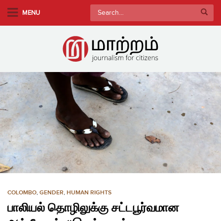
S
Search
MENU
k
for:
i
p
t
o
m
a
i
n
c
o
n
t
e
n
COLOMBO
,
GENDER
,
HUMAN RIGHTS
t
பாலியல் தொழிலுக்கு சட்டபூர்வமான