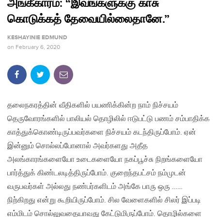
அங்கீகாரம்: “இவங்களுக்கு காசு
கொடுக்கத் தேவையில்லைதானே.”
KESHAYINIE EDMUND
on
February 6, 2020
தலைநகரத்தின் வீதிகளில் பயணிக்கின்ற நாம் நிச்சயம்
தெருவோரங்களில் பாலியல் தொழிலில் ஈடுபட்டு பணம் சம்பாதிக்க
காத்துக்கொண்டிருப்பவர்களை நிச்சயம் கடந்திருப்போம். ஏன்
இன்னும் சொல்லப்போனால் அவர்களது அதீத
அலங்காரங்களையோ உடைகளையோ நகப்பூச்சு நிறங்களையோ
பார்த்துக் கிண்டலடித்திருப்போம். குறைந்தபட்சம் நம்முடன்
வருபவர்கள் அல்லது நண்பர்களிடம் அங்கே பாரு ஒரு ……
நிற்கிறது என்று கூறியிருப்போம். சில வேளைகளில் சிலர் இப்படி
எம்மிடம் சொல்லுவதையாவது கேட்டுமிருப்போம். தொழில்களை