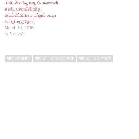
பாலியல் வல்லுறவு, கொலைகள்,
தண்டணையிலிருந்து
விலக்கீட்டுரிமை மற்றும் எமது
கூட்டு மறதிநோய்
March 10, 2016
In "ஊடகம்"
SEX WORKER
SEXUAL HARASSMENT
SEXUAL VIOLENCE