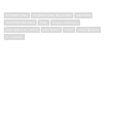
INTERNATIONAL
INTERNATIONAL RELATIONS
MAATRAM
MAATRAM SRILANKA
TAMIL
சர்வசன வாக்கெடுப்பு
தமிழ் தேசியக் கூட்டமைப்பு
தமிழ் தேசியம்
மாற்றம்
மாற்றம் இலங்கை
வட மாகாணம்