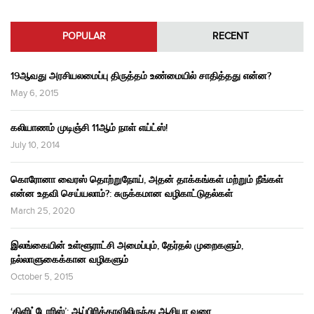
POPULAR
RECENT
19ஆவது அரசியலமைப்பு திருத்தம் உண்மையில் சாதித்தது என்ன?
May 6, 2015
கலியாணம் முடிஞ்சி 11ஆம் நாள் எய்ட்ஸ்!
July 10, 2014
கொரோனா வைரஸ் தொற்றுநோய், அதன் தாக்கங்கள் மற்றும் நீங்கள்
என்ன உதவி செய்யலாம்?: சுருக்கமான வழிகாட்டுதல்கள்
March 25, 2020
இலங்கையின் உள்ளூராட்சி அமைப்பும், தேர்தல் முறைகளும்,
நல்லாளுகைக்கான வழிகளும்
October 5, 2015
‘கிளிட்டோரிஸ்’: ஆப்பிரிக்காவிலிருந்து ஆசியா வரை