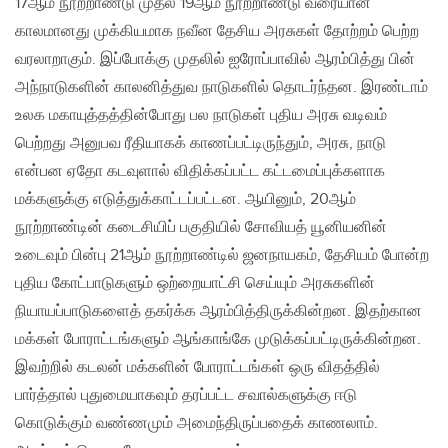
17ஆம் நூற்றாண்டு முதல் 19ஆம் நூற்றாண்டு வரையான
காலமானது முக்கியமாக நவீன தேசிய அரசுகள் தோற்றம் பெற்ற
வரலாறாகும். இப்போக்கு முதலில் ஐரோப்பாவில் ஆரம்பித்து பின்
அந்நாடுகளின் காலனித்துவ நாடுகளில் தொடர்ந்தன. இரண்டாம்
உலக மகாயுத்தத்தின்போது பல நாடுகள் புதிய அரசு வடிவம்
பெற்றது அனுபவ ரீதியாகக் காணப்பட்டிருந்தும், அரசு, நாடு
என்பன ஏதோ கடவுளால் விதிக்கப்பட்ட கட்டமைப்புக்களாக
மக்களுக்கு எடுத்துக்காட்டப்பட்டன. ஆயினும், 20ஆம்
நூற்றாண்டின் கடைசியிப் பகுதியில் சோவியத் யூனியனின்
உடைவும் பின்பு 21ஆம் நூற்றாண்டில் ஜனநாயகம், தேசியம் போன்ற
புதிய கோட்பாடுகளும் ஒற்றையாட்சி செய்யும் அரசுகளின்
நியாயப்பாடுகளைத் தகர்க்க ஆரம்பித்திருக்கின்றன. இதற்கான
மக்கள் போராட்டங்களும் ஆங்காங்கே முடுக்கப்பட்டிருக்கின்றன.
இவற்றில் கடலன் மக்களின் போராட்டங்கள் ஒரு விதத்தில்
பார்த்தால் புதுமையாகவும் தரப்பட்ட சவால்களுக்கு ஈடு
கொடுக்கும் வண்ணமும் அமைந்திருப்பதைக் காணலாம்.