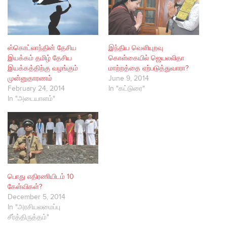
ஸ்கொட்லாந்தின் தேசிய
இந்திய வெளியுறவு
இயக்கம் தமிழ் தேசிய
கொள்கையில் ஜெயலலிதா
இயக்கத்திற்கு வழங்கும்
மாற்றத்தை ஏற்படுத்துவாரா?
முன்னுதாரணம்
June 9, 2014
February 24, 2014
In "கட்டுரை"
In "அடையாளம்"
பொது எதிரணியிடம் 10
கேள்விகள்?
December 5, 2014
In "அரசியலமைப்பு
சீர்த்திருத்தம்"