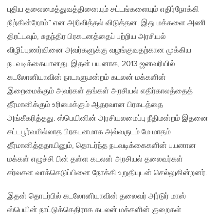
புதிய தலைமைத்துவத்தினையும் சட்டங்களையும் எதிர்நோக்கி
நிற்கின்றோம்” என அறிவித்தல் விடுத்தன. இது மக்களை அணி
திரட்டவும், சுதந்திர பிரகடனத்தைப் பற்றிய அரசியல்
விழிப்புணர்வினை அவர்களுக்கு வழங்குவதற்கான முக்கிய
நடவடிக்கையானது. இதன் பயனாக, 2013 ஜனவரியில்
கடலோனியாவின் நாடாளுமன்றம் கடலன் மக்களின்
இறைமைக்கும் அவர்கள் தங்கள் அரசியல் எதிர்காலத்தைத்
தீர்மானிக்கும் உரிமைக்கும் ஆதரவான பிரகடத்தை
அங்கீகரித்தது. ஸ்பெயினின் அரசியலமைப்பு நீதிமன்றம் இதனை
சட்டபூர்வமில்லாத பிரகடனமாக அவ்வருடம் மே மாதம்
தீர்மானித்ததாயினும், தொடர்ந்த நடவடிக்கைகளின் பயனான
மக்கள் எழுச்சி பின் தள்ள கடலன் அரசியல் தலைவர்கள்
சர்வசன வாக்கெடுப்பினை நோக்கி உறுதியுடன் செல்லுகின்றனர்.
இதன் தொடர்பில் கடலோனியாவின் தலைவர் அர்டுர் மாஸ்
ஸ்பெயின் நாட்டுக்கெதிராக கடலன் மக்களின் குறைகள்