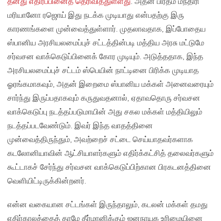
தனது எதிர்ப்பினைத் தெரிவித்துள்ளது
. அதன் பிரதம மந்திரி
மரியானோ ரஜொய் இது நடக்க முடியாது என்பதற்கு இரு
காரணங்களை முன்வைத்துள்ளார். முதலாவதாக, இப்போதைய
ஸ்பானிய அரசியலமைப்புச் சட்டத்தின்படி மத்திய அரசு மட்டுமே
சர்வசன வாக்கெடுப்பினைக் கோர முடியும். அடுத்ததாக, இந்த
அரசியலமைப்புச் சட்டம் ஸ்பெயின் நாட்டினை பிரிக்க முடியாத
ஓரங்கமாகவும், அதன் இறைமை ஸ்பானிய மக்கள் அனைவரையும்
சார்ந்து இருப்பதாகவும் கருதுவதனால், ஏதாவதொரு சர்வசன
வாக்கெடுப்பு நடத்தப்படுமாயின் அது சகல மக்கள் மத்தியிலும்
நடத்தப்படவேண்டும். இவர் இந்த வாதத்தினை
முன்வைத்திருந்தும், அவற்றைச் சட்டை செய்யாதவர்களாக
கடலோனியாவின் ஆட்சியாளர்களும் எதிர்க்கட்சித் தலைவர்களும்
கூட்டாகச் சேர்ந்து சர்வசன வாக்கெடுப்பிற்கான பிரகடனத்தினை
வெளியிட்டிருக்கின்றனர்.
என்ன வகையான சட்டங்கள் இருந்தாலும், கடலன் மக்கள் தமது
எதிர்காலத்தைத் தாமே தீர்மானிக்கும் ஜனநாயக உரிமையினை