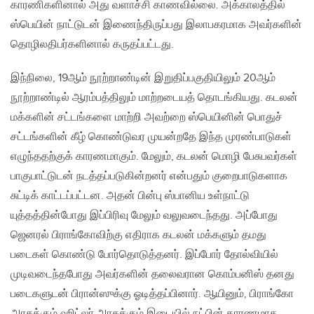
காரணிகளினால் அது வளாச்சி காணவில்லை. அக்காலத்தில்
ஸ்பெயின் நாட்டுடன் இணைந்திருப்பது இலாபகரமாக அவர்களின்
தொழிலதிபர்களினால் கருதப்பட்டது.
இந்நிலை, 19ஆம் நூற்றாண்டின் இறுதிப்பகுதியிலும் 20ஆம்
நூற்றாண்டில் ஆரம்பத்திலும் மாற்றடையத் தொடங்கியது. கடலன்
மக்களின் சட்டங்களை மாற்றி அவற்றை ஸ்பெயினின் பொதுச்
சட்டங்களின் கீழ் கொண்டுவர முயன்றதே இந்த முரண்பாடுகள்
எழுந்ததற்குக் காரணமாகும். மேலும், கடலன் மொழி பேசுபவர்கள்
பாகுபாட்டுடன் நடத்தப்படுகின்றனர் என்பதும் குறைபாடுகளாக
சுட்டிக் காட்டப்பட்டன. அதன் பின்பு ஸ்பானிய உள்நாட்டு
யுத்தத்தின்போது இப்பிரிவு மேலும் வலுவடைந்தது. அப்போது
ஜெனரல் பிராங்கோவிற்கு எதிராக கடலன் மக்களும் தமது
படைகள் கொண்டு போர்தொடுத்தனர். இப்போர் தோல்வியில்
முடிவடைந்தபோது அவர்களின் தலைவரான கொம்பனிஸ் தனது
படைகளுடன் பிரான்ஸுக்கு ஓடித்தப்பினார். ஆயினும், பிராங்கோ
அரசுக்கும் ஹிட்லர் அரசுக்கும் இடையில் நட்பின் காரணமாக