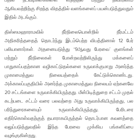
பதில் நடவடிக்கைகளை எடுத்தல் மற்றும் நிவாரணம்
ஆகியவற்றிற்கு சிறந்த விதத்தில் வளங்களைப் பயன்படுத்துவதும்
இதில் அடங்கும்.
திஸ்ஸமஹாராமவில் நீர்நிலையொன்றில் நீர்மட்டம்
அதிகரித்ததைத் தொடர்ந்து இடம்பெற்ற விபத்தினால் 12 பேர்
பலியானார்கள். அதனையடுத்து ‘9ஆவது பேரவை’ குளங்கள்
மற்றும் நீர்நிலைகள் போன்றவற்றிலிருந்து மக்களைப்
பாதுகாப்பதற்கான வழிகாட்டுதல்களை உருவாக்குமாறு அனர்த்த
முகாமைத்துவ நிலையத்தைக் கேட்டுக்கொண்டது.
அக்காலப்பகுதியில் அனர்த்த முகாமைத்துவ நிலையம் ஏற்கனவே
20 சட்டங்களை உருவாக்கியிருந்தது. மீன்பிடித்துறை சட்டம் முதல்
கடற்படை சட்டம் வரை பலவற்றை அது உருவாக்கியிருந்தது, பல
பரிந்துரைகளையும் உருவாக்கியிருந்தது. பேரிடரை
எதிர்கொள்வதற்குத் தயாராகயிருத்தல் தொடர்பான கவனத்தை
வலுப்படுத்துவதில் இந்த பேரவை முக்கிய பங்களிப்பை
வழங்குகின்றது.