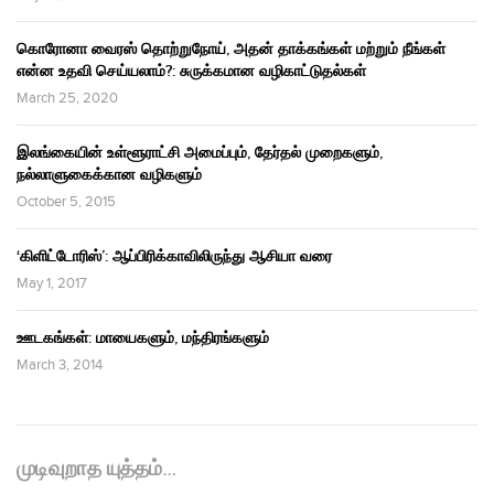
கொரோனா வைரஸ் தொற்றுநோய், அதன் தாக்கங்கள் மற்றும் நீங்கள்
என்ன உதவி செய்யலாம்?: சுருக்கமான வழிகாட்டுதல்கள்
March 25, 2020
இலங்கையின் உள்ளூராட்சி அமைப்பும், தேர்தல் முறைகளும்,
நல்லாளுகைக்கான வழிகளும்
October 5, 2015
‘கிளிட்டோரிஸ்’: ஆப்பிரிக்காவிலிருந்து ஆசியா வரை
May 1, 2017
ஊடகங்கள்: மாயைகளும், மந்திரங்களும்
March 3, 2014
முடிவுறாத யுத்தம்…