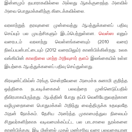
இன்னமும் தயாராகவில்லை அல்லது ஆகக்குறைந்த அளவில்
அவை பொதுமக்களிற்கு கிடைக்கவில்லை.
வரலாற்றுத் தரவுகளை முன்வைத்து ஆபத்துக்களைப் பதிவு
செய்யும் பல முயற்சிகளும் இடம்பெற்றுள்ளன.
வெஸ்ஸ
எனும்
வரைபடம் வரலாற்று வெள்ளங்களையும் (2010 வரை)
நிலப்பயன்பாட்டையும் (2012 வரையிலும்) காண்பிக்கின்றது. உலக
வங்கியின்
காலநிலை மாற்ற அறிவுசார் தளம்
இலங்கையில் உள்ள
இயற்கை ஆபத்துக்களைப் பதிவு செய்துள்ளது.
கிரவுண்ட்விவ்ஸ் அங்கு சென்றவேளை அமைச்சு சுனாமி குறித்த
ஒத்திகை நடவடிக்கைகள் பலவற்றை முன்னெடுப்பதில்
தீவிரமாகயிருந்தது. ஆபத்தின் போது தப்பி வெளியேறுவதற்கான
வழிமுறைகளை பொதுமக்கள் அறிந்து வைத்திருக்க உதவுவதே
அதன் நோக்கம். தேசிய அனர்த்த முகாமைத்துவ நிலையம்
சிறுவர்களிற்காக வடிவமைக்கப்பட்ட பல பாடசாலை நூல்களை
காண்பித்தது. இடி மின்னல் முதல் மண்சரிவு வரை பலவகையான