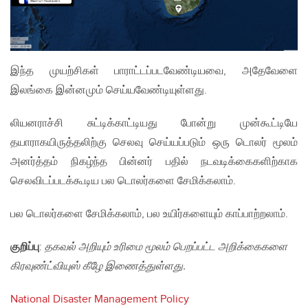
இந்த முயற்சிகள் பாராட்டப்படவேண்டியவை, அதேவேளை
இலங்கை இன்னமும் செய்யவேண்டியுள்ளது.
லியனராச்சி சுட்டிக்காட்டியது போன்று முன்கூட்டியே
தயாராகயிருத்தலிற்கு செலவு செய்யப்படும் ஒரு டொலர் மூலம்
அனர்த்தம் நிகழ்ந்த பின்னர் பதில் நடவடிக்கைகளிற்காக
செலவிடப்படக்கூடிய பல டொலர்களை சேமிக்கலாம்.
பல டொலர்களை சேமிக்கலாம், பல உயிர்களையும் காப்பாற்றலாம்.
குறிப்பு
:
தகவல் அறியும் உரிமை மூலம் பெறப்பட்ட அறிக்கைகளை
கிரவுண்ட்வியுஸ் கீழே இணைத்துள்ளது.
National Disaster Management Policy