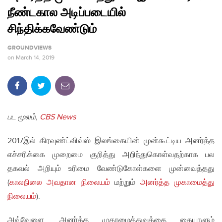
நீண்டகால அடிப்படையில்
சிந்திக்கவேண்டும்
GROUNDVIEWS
on
March 14, 2019
பட மூலம்,
CBS News
2017இல் கிரவுண்ட்விவ்ஸ் இலங்கையின் முன்கூட்டிய அனர்த்த
எச்சரிக்கை முறைமை குறித்து அறிந்துகொள்வதற்காக பல
தகவல் அறியும் உரிமை வேண்டுகோள்களை முன்வைத்தது
(
காலநிலை அவதான நிலையம்
மற்றும்
அனர்த்த முகாமைத்து
நிலையம்
).
அவ்வேளை, அனர்த்த முகாமைத்துவத்தை கையாளும்