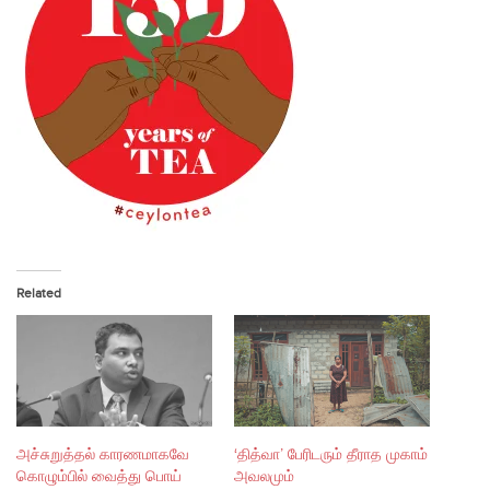
Related
அச்சுறுத்தல் காரணமாகவே
‘தித்வா’ பேரிடரும் தீராத முகாம்
கொழும்பில் வைத்து பொய்
அவலமும்