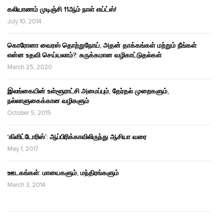
கலியாணம் முடிஞ்சி 11ஆம் நாள் எய்ட்ஸ்!
July 10, 2014
கொரோனா வைரஸ் தொற்றுநோய், அதன் தாக்கங்கள் மற்றும் நீங்கள்
என்ன உதவி செய்யலாம்?: சுருக்கமான வழிகாட்டுதல்கள்
March 25, 2020
இலங்கையின் உள்ளூராட்சி அமைப்பும், தேர்தல் முறைகளும்,
நல்லாளுகைக்கான வழிகளும்
October 5, 2015
‘கிளிட்டோரிஸ்’: ஆப்பிரிக்காவிலிருந்து ஆசியா வரை
May 1, 2017
ஊடகங்கள்: மாயைகளும், மந்திரங்களும்
March 3, 2014