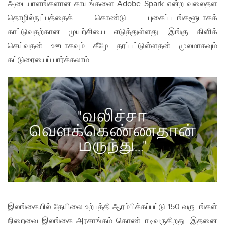
அடையாளங்களான காயங்களை Adobe Spark என்ற வலைதள
தொழில்நுட்பத்தைக் கொண்டு புகைப்படங்களூடாகக்
காட்டுவதற்கான முயற்சியை எடுத்துள்ளது. இங்கு கிளிக்
செய்வதன் ஊடாகவும் கீழே தரப்பட்டுள்ளதன் முலமாகவும்
கட்டுரையைப் பார்க்கலாம்.
இலங்கையில் தேயிலை உற்பத்தி ஆரம்பிக்கப்பட்டு 150 வருடங்கள்
நிறைவை இலங்கை அரசாங்கம் கொண்டாடிவருகிறது. இதனை