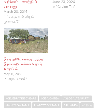
கூறினோம் – வைத்தியர்
June 23, 2026
வரதராஜா
In "Ceylon Tea"
March 20, 2014
In "சமாதானம் மற்றும்
முரண்பாடு"
இந்த பூமியே எமக்கு மருந்து!
இரணைதீவு மக்கள் தொடர்
போராட்டம்
May 11, 2018
In "அடையாளம்"
#CELEBRATE150YEARS
#CEYLONTEA
#GLOBALTEAPARTY
MALAYAGA TAMIL
PLANTATION TAMIL
SRI LANKA
கட்டுரை