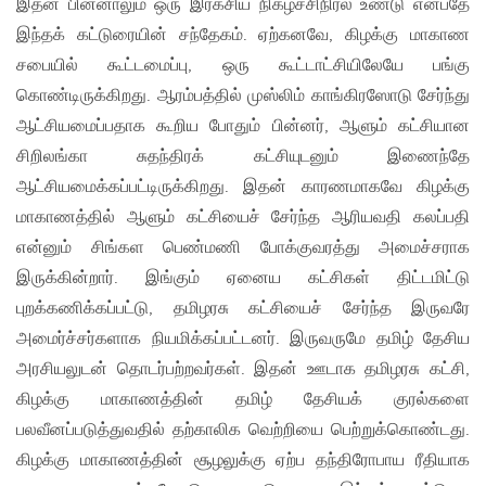
இதன் பின்னாலும் ஒரு இரகசிய நிகழ்ச்சிநிரல் உண்டு என்பதே
இந்தக் கட்டுரையின் சந்தேகம். ஏற்கனவே, கிழக்கு மாகாண
சபையில் கூட்டமைப்பு, ஒரு கூட்டாட்சியிலேயே பங்கு
கொண்டிருக்கிறது. ஆரம்பத்தில் முஸ்லிம் காங்கிரஸோடு சேர்ந்து
ஆட்சியமைப்பதாக கூறிய போதும் பின்னர், ஆளும் கட்சியான
சிறிலங்கா சுதந்திரக் கட்சியுடனும் இணைந்தே
ஆட்சியமைக்கப்பட்டிருக்கிறது. இதன் காரணமாகவே கிழக்கு
மாகாணத்தில் ஆளும் கட்சியைச் சேர்ந்த ஆரியவதி கலப்பதி
என்னும் சிங்கள பெண்மணி போக்குவரத்து அமைச்சராக
இருக்கின்றார். இங்கும் ஏனைய கட்சிகள் திட்டமிட்டு
புறக்கணிக்கப்பட்டு, தமிழரசு கட்சியைச் சேர்ந்த இருவரே
அமைர்ச்சர்களாக நியமிக்கப்பட்டனர். இருவருமே தமிழ் தேசிய
அரசியலுடன் தொடர்பற்றவர்கள். இதன் ஊடாக தமிழரசு கட்சி,
கிழக்கு மாகாணத்தின் தமிழ் தேசியக் குரல்களை
பலவீனப்படுத்துவதில் தற்காலிக வெற்றியை பெற்றுக்கொண்டது.
கிழக்கு மாகாணத்தின் சூழலுக்கு ஏற்ப தந்திரோபாய ரீதியாக