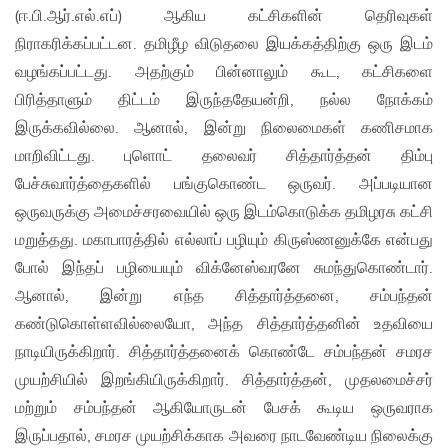
(ஈ.பி.ஆர்.எல்.எப்) ஆகிய கட்சிகளின் தெரிவுகள்
நிராகரிக்கப்பட்டன. தமிழீழ விடுதலை இயக்கத்திற்கு ஒரு இடம்
வழங்கப்பட்டது. அதற்கும் பின்னாலும் கூட, கட்சிகளை
பிரித்தாளும் திட்டம் இருந்ததேயன்றி, நல்ல நோக்கம்
இருக்கவில்லை. ஆனால், இன்று நிலைமைகள் கணிசமாக
மாறிவிட்டது. புளொட் தலைவர் சித்தார்த்தன் திம்பு
பேச்சுவார்த்தைகளில் பங்குகொண்ட ஒருவர். அப்படியான
ஒருவருக்கு அமைச்சரவையில் ஒரு இடம்கொடுக்க தமிழரசு கட்சி
மறுத்தது. மகாபாரத்தில் எல்லாப் பழியும் கிருஸ்ணனுக்கே என்பது
போல் இந்தப் பழியையும் விக்னேஸ்வரனே சுமந்துகொண்டார்.
ஆனால், இன்று எந்த சித்தார்த்தனை, சம்பந்தன்
கண்டுகொள்ளவில்லையோ, அந்த சித்தார்த்தனின் உதவியை
நாடியிருக்கிறார். சித்தார்த்தனைக் கொண்டே சம்பந்தன் சமரச
முயற்சியில் இறங்கியிருக்கிறார். சித்தார்த்தன், முதலமைச்சர்
மற்றும் சம்பந்தன் ஆகியோருடன் பேசக் கூடிய ஒருவராக
இருப்பதால், சமரச முயற்சிக்காக அவரை நாடவேண்டிய நிலைக்கு