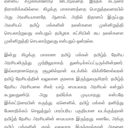
ஏனைய சமூகங்களோடு ஊடாடுவதை இந்தக் கட்டுரை
நிராகரிக்கவில்லை. கிழக்கு மாகாணத்தை பொறுத்தவரையில்
அது அவசியமானதே. ஆனால், அதில் நிதானம் இருப்பது
அவசியம். தமிழ் மக்களின் நலன்களை முன்னிறுத்தி
செயலாற்றுவது என்பதும் தமிழரசு கட்சியின் சுய நலன்களை
முன்னிறுத்தி செயலாற்றுவது என்பதும் ஒன்றல்ல.
இன்று கிழக்கு மாகாண தமிழ் மக்கள் தமிழ்த் தேசிய
அரசியலிருந்து முற்றிலுமாகத் துண்டிக்கப்பட்டிருக்கின்றனர்.
இவ்வாறானதொரு சூழலில்தான் வடக்கில் விக்கினேஸ்வரன்
தமிழ் தேசியத்தின் வலுவான குரலாக இருந்துவருகிறார். தமிழ்த்
தேசிய அரசியலை சிலர் யாழ். மையவாத அரசியல் என்றும்
கூறுவதுண்டு. அது தவிர்க்க முடியாதது என்பதே
இக்கட்டுரையின் கருத்து. ஏனெனில், தமிழ் மக்கள் தனித்து
மேலாதிக்கம் செலுத்தும் பாரம்பரிய பகுதியான வடக்குத்தான்
தமிழ்த் தேசிய அரசியலின் மையமாக இருந்தது. எனவே, அங்கு
தமிழ் மக்களின் குரல் வலுவாக இருந்தால்தான் அதனை