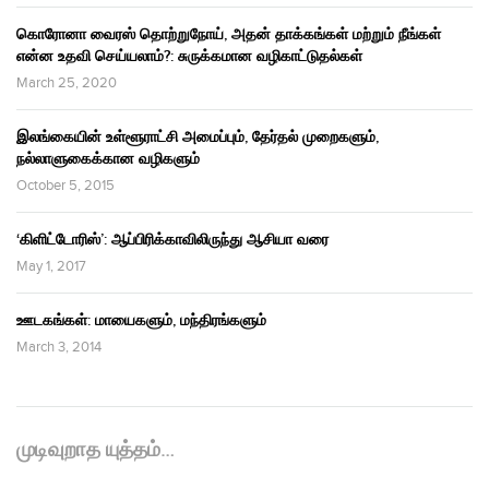
கொரோனா வைரஸ் தொற்றுநோய், அதன் தாக்கங்கள் மற்றும் நீங்கள்
என்ன உதவி செய்யலாம்?: சுருக்கமான வழிகாட்டுதல்கள்
March 25, 2020
இலங்கையின் உள்ளூராட்சி அமைப்பும், தேர்தல் முறைகளும்,
நல்லாளுகைக்கான வழிகளும்
October 5, 2015
‘கிளிட்டோரிஸ்’: ஆப்பிரிக்காவிலிருந்து ஆசியா வரை
May 1, 2017
ஊடகங்கள்: மாயைகளும், மந்திரங்களும்
March 3, 2014
முடிவுறாத யுத்தம்…