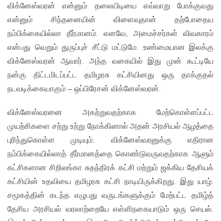
விக்னேஸ்வரன் என்னும் தலையிடியை எவ்வாறு போக்குவது
என்னும் சிந்தனையின் விளைவுதான் தற்போதைய
நம்பிக்கையில்லா தீர்மானம். எனவே, அமைச்சர்கள் விவகாரம்
என்பது வெறும் துருப்புச் சீட்டு மட்டுமே. உண்மையான இலக்கு
விக்னேஸ்வரன் ஆவார். அந்த வகையில் இது முன் கூட்டியே
நன்கு திட்டமிடப்பட்ட தமிழரசு கட்சியினது ஒரு தாக்குதல்
நடவடிக்கையாகும் – ஒப்பிரேசன் விக்னேஸ்வரன்.
விக்னேஸ்வரனை அகற்றுவதற்காக மேற்கொள்ளப்பட்ட
முயற்சிகளை சற்று உற்று நோக்கினால் அதன் அரசியல் ஆழத்தை
புரிந்துகொள்ள முடியும். விக்னேஸ்வரனுக்கு எதிரான
நம்பிக்கையில்லாத் தீர்மானத்தை கொண்டுவருவதற்காக ஆளும்
கட்சிகளான சிறிலங்கா சுதந்திரக் கட்சி மற்றும் ஜக்கிய தேசியக்
கட்சியின் உதவியை தமிழரசு கட்சி நாடியிருக்கிறது. இது யாழ்.
சமூகத்தின் கடந்த எழுபது வருடங்களுக்கும் மேற்பட்ட தமிழ்த்
தேசிய அரசியல் வரலாற்றையே எள்ளிநகையாடும் ஒரு செயல்.