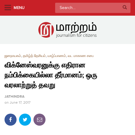
S
Search
MENU
k
for:
i
p
t
o
m
a
ஜனநாயகம்
,
தமிழ்த் தேசியம்
,
யாழ்ப்பாணம்
,
வட மாகாண சபை
விக்னேஸ்வரனுக்கு எதிரான
i
n
நம்பிக்கையில்லா தீர்மானம்; ஒரு
c
வரலாற்றுத் தவறு
o
n
JATHINDRA
t
on
June 17, 2017
e
n
t