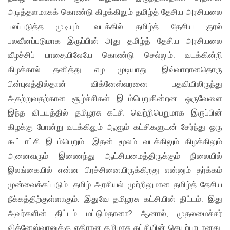
அடித்தளமாகக் கொண்டு கிழக்கிலும் தமிழ்த் தேசிய அரசியலை
பலப்படுத்த முடியும். வடக்கில் தமிழ்த் தேசிய குரல்
பலவீனப்படுமாக இருப்பின் அது தமிழ்த் தேசிய அரசியலை
வீழச்சிப் பாதையிலேயே கொண்டு செல்லும். வடக்கின்றி
கிழக்கால் தனித்து எழ முடியாது. இவ்வாறானதொரு
பின்புலத்தில்தான் விக்னேஸ்வரனை பதவியிலிருந்து
அகற்றுவதற்கான சூழ்ச்சிகள் இடம்பெறுகின்றன. ஒருவேளை
இந்த விடயத்தில் தமிழரசு கட்சி வெற்றிபெறுமாக இருப்பின்
கிழக்கு போன்று வடக்கிலும் ஆளும் கட்சிகளுடன் சேர்ந்து ஒரு
கூட்டாட்சி இடம்பெறும். இதன் மூலம் வடக்கிலும் கிழக்கிலும்
அனைவரும் இணைந்து ஆட்சியமைத்திருக்கும் நிலையில்
இலங்கையில் என்ன பிரச்சினையிருக்கிறது என்னும் தர்க்கம்
முன்வைக்கப்படும். தமிழ் அரசியல் முற்றிலுமான தமிழ்த் தேசிய
நீக்கத்திற்குள்ளாகும். இதுவே தமிழரசு கட்சியின் திட்டம். இது
அவர்களின் திட்டம் மட்டும்தானா? ஆனால், முதலமைச்சர்
விக்னேஸ்வரனுக்கு எதிரான தமிழரசு கட்சியின் செயற்பாடானது,