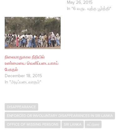
May 26, 2015
In "6 வருட யுத்த பூர்த்தி"
நிலைமாறுகால நீதியில்
உண்மையை வெளிப்படையாகப்
பேசுதல்
December 18, 2015
In "அடிப்படைவாதம்"
DISAPPEARANCE
ENFORCED OR INVOLUNTARY DISAPPEARANCES IN SRI LANKA
OFFICE OF MISSING PERSONS
SRI LANKA
கட்டுரை