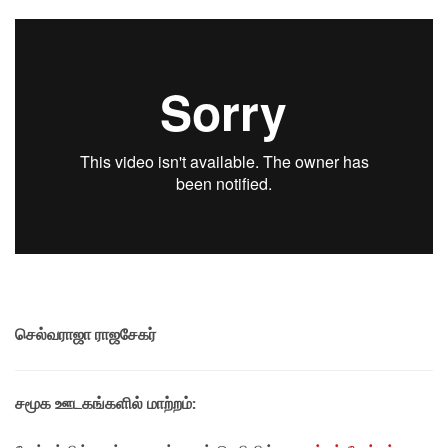
செல்வராஜா ராஜசேகர்
சமூக ஊடகங்களில் மாற்றம்: