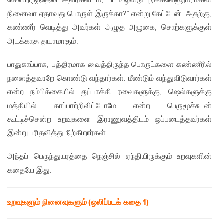
சென்றிருந்தேன். அவர்களிடம், “படம் ஒன்டு புடிக்கவேணும், மகன்
நினைவா ஏதாவது பொருள் இருக்கா?” என்று கேட்டேன். அதற்கு,
கண்ணீர் வெடித்து அவர்கள் அழுத அழுகை, சொற்களுக்குள்
அடக்காத துயரமாகும்.
பாதுகாப்பாக, பத்திரமாக வைத்திருந்த பொருட்களை கண்ணீரில்
நனைத்தவாறே கொண்டு வந்தார்கள். மீண்டும் வந்துவிடுவார்கள்
என்ற நம்பிக்கையில் துப்பாக்கி ரவைகளுக்கு, ஷெல்களுக்கு
மத்தியில் காப்பாற்றிவிட்டோமே என்ற பெருமூச்சுடன்
கூட்டிச்சென்ற உறவுகளை இராணுவத்திடம் ஒப்படைத்தவர்கள்
இன்று பரிதவித்து நிற்கிறார்கள்.
அந்தப் பெருந்துயரத்தை நெஞ்சில் ஏந்தியிருக்கும் உறவுகளின்
கதையே இது.
உறவுகளும் நினைவுகளும் (ஒலிப்படக் கதை 1)