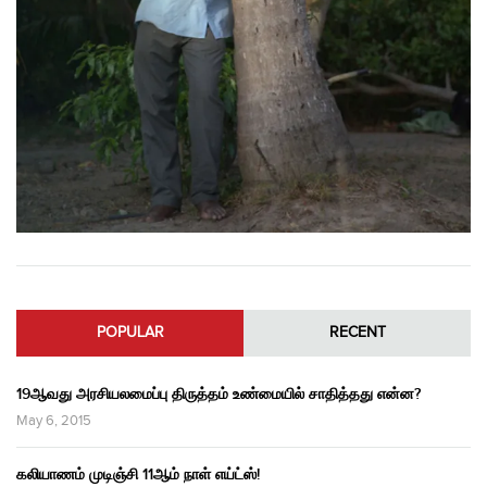
POPULAR
RECENT
19ஆவது அரசியலமைப்பு திருத்தம் உண்மையில் சாதித்தது என்ன?
May 6, 2015
கலியாணம் முடிஞ்சி 11ஆம் நாள் எய்ட்ஸ்!