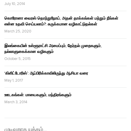
July 10, 2014
கொரோனா வைரஸ் தொற்றுநோய், அதன் தாக்கங்கள் மற்றும் நீங்கள்
என்ன உதவி செய்யலாம்?: சுருக்கமான வழிகாட்டுதல்கள்
March 25, 2020
இலங்கையின் உள்ளூராட்சி அமைப்பும், தேர்தல் முறைகளும்,
நல்லாளுகைக்கான வழிகளும்
October 5, 2015
‘கிளிட்டோரிஸ்’: ஆப்பிரிக்காவிலிருந்து ஆசியா வரை
May 1, 2017
ஊடகங்கள்: மாயைகளும், மந்திரங்களும்
March 3, 2014
முடிவுறாத யுத்தம்…