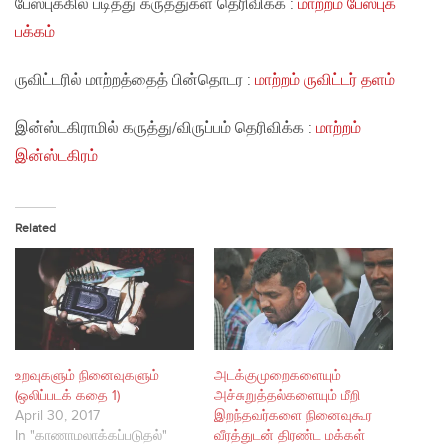
பேஸ்புக்கில் படித்து கருத்துகள் தெரிவிக்க :
மாற்றம் பேஸ்புக்
பக்கம்
ருவிட்டரில் மாற்றத்தைத் பின்தொடர :
மாற்றம் ருவிட்டர் தளம்
இன்ஸ்டகிராமில் கருத்து/விருப்பம் தெரிவிக்க :
மாற்றம்
இன்ஸ்டகிரம்
Related
உறவுகளும் நினைவுகளும்
அடக்குமுறைகளையும்
(ஒலிப்படக் கதை 1)
அச்சுறுத்தல்களையும் மீறி
April 30, 2017
இறந்தவர்களை நினைவுகூர
In "காணாமலாக்கப்படுதல்"
வீரத்துடன் திரண்ட மக்கள்