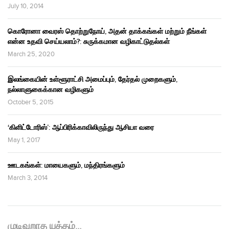
July 10, 2014
கொரோனா வைரஸ் தொற்றுநோய், அதன் தாக்கங்கள் மற்றும் நீங்கள்
என்ன உதவி செய்யலாம்?: சுருக்கமான வழிகாட்டுதல்கள்
March 25, 2020
இலங்கையின் உள்ளூராட்சி அமைப்பும், தேர்தல் முறைகளும்,
நல்லாளுகைக்கான வழிகளும்
October 5, 2015
‘கிளிட்டோரிஸ்’: ஆப்பிரிக்காவிலிருந்து ஆசியா வரை
May 1, 2017
ஊடகங்கள்: மாயைகளும், மந்திரங்களும்
March 3, 2014
முடிவுறாத யுத்தம்…