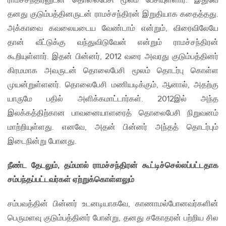
ராமச்சந்திரனுடன் தொலைபேசி மூலம் பேசியுள்ளார். இதுவே
தனது குடும்பத்தினருடன் ராமச்சந்திரன் இறுதியாக கதைத்தது.
அக்காவை கவலையடைய வேண்டாம் என்றும், விரைவிலேயே
தான் வீட்டுக்கு வந்துவிடுவேன் என்றும் ராமச்சந்திரன்
கூறியுள்ளார். இதன் பின்னர், 2012 வரை அவரது குடும்பத்தினர்
கிரமமாக அவருடன் தொலைபேசி மூலம் தொடர்பு கொள்ள
முயன்றுள்ளனர். தொலைபேசி மணியடிக்கும், ஆனால், அதற்கு
யாருமே பதில் அளிக்கமாட்டார்கள். 2012இல் அந்த
இலக்கத்திற்கான பாவனையாளரைத் தொலைபேசி நிறுவனம்
மாற்றியுள்ளது. எனவே, அதன் பின்னர் அந்தத் தொடர்பும்
இடைநின்று போனது.
நீண்ட தேடலும்
,
தம்மால் ராமச்சந்திரன் கூட்டிச்செல்லப்பட்டதாக
சம்பந்தப்பட்டவர்கள் ஏற்றுக்கொள்ளலும்
சம்பவத்தின் பின்னர் உடனடியாகவே, காணாமல்போனவர்களின்
பெருமளவு குடும்பத்தினர் போன்று, தனது சகோதரன் பற்றிய சில