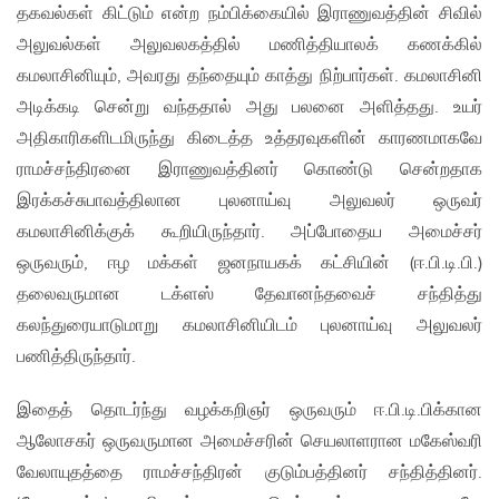
தகவல்கள் கிட்டும் என்ற நம்பிக்கையில் இராணுவத்தின் சிவில்
அலுவல்கள் அலுவலகத்தில் மணித்தியாலக் கணக்கில்
கமலாசினியும், அவரது தந்தையும் காத்து நிற்பார்கள். கமலாசினி
அடிக்கடி சென்று வந்ததால் அது பலனை அளித்தது. உயர்
அதிகாரிகளிடமிருந்து கிடைத்த உத்தரவுகளின் காரணமாகவே
ராமச்சந்திரனை இராணுவத்தினர் கொண்டு சென்றதாக
இரக்கச்சுபாவத்திலான புலனாய்வு அலுவலர் ஒருவர்
கமலாசினிக்குக் கூறியிருந்தார். அப்போதைய அமைச்சர்
ஒருவரும், ஈழ மக்கள் ஜனநாயகக் கட்சியின் (ஈ.பி.டி.பி.)
தலைவருமான டக்ளஸ் தேவானந்தவைச் சந்தித்து
கலந்துரையாடுமாறு கமலாசினியிடம் புலனாய்வு அலுவலர்
பணித்திருந்தார்.
இதைத் தொடர்ந்து வழக்கறிஞர் ஒருவரும் ஈ.பி.டி.பிக்கான
ஆலோசகர் ஒருவருமான அமைச்சரின் செயலாளரான மகேஸ்வரி
வேலாயுதத்தை ராமச்சந்திரன் குடும்பத்தினர் சந்தித்தினர்.