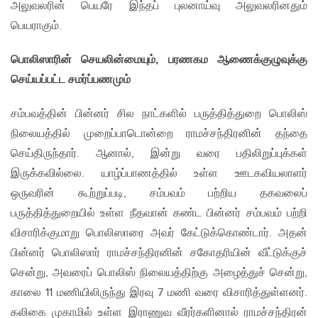
அலுவலரின் பெயரே இந்தப் புலனாய்வு அலுவலரினதும்
பெயராகும்.
பொலிஸாரின் செயலின்மையும்
,
பரணகம ஆணைக்குழுவுக்கு
செய்யப்பட்ட சமர்ப்பணமும்
சம்பவத்தின் பின்னர் சில நாட்களில் பருத்தித்துறை பொலிஸ்
நிலையத்தில் முறைப்பாடொன்றை ராமச்சந்திரனின் தந்தை
செய்திருந்தார். ஆனால், இன்று வரை பதிலிறுப்புக்கள்
இருக்கவில்லை. யாழ்ப்பாணத்தில் உள்ள ஊடகவியலாளர்
ஒருவரின் கூற்றுப்படி, சம்பவம் பற்றிய தகவலைப்
பருத்தித்துறையில் உள்ள நீதவான் கண்ட பின்னர் சம்பவம் பற்றி
விசாரிக்குமாறு பொலிஸாரை அவர் கேட்டுக்கொண்டார். அதன்
பின்னர் பொலிஸார் ராமச்சந்திரனின் சகோதரியின் வீட்டுக்குச்
சென்று, அவரைப் பொலிஸ் நிலையத்திற்கு அழைத்துச் சென்று,
காலை 11 மணியிலிருந்து இரவு 7 மணி வரை விசாரித்துள்ளனர்.
கலிகை முகாமில் உள்ள இராணுவ வீரர்களினால் ராமச்சந்திரன்