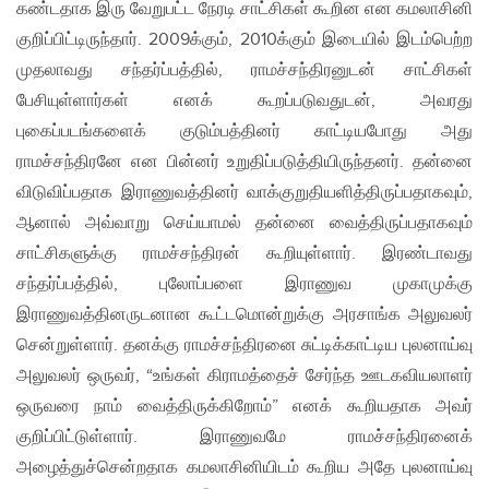
கண்டதாக இரு வேறுபட்ட நேரடி சாட்சிகள் கூறின என கமலாசினி
குறிப்பிட்டிருந்தார். 2009க்கும், 2010க்கும் இடையில் இடம்பெற்ற
முதலாவது சந்தர்ப்பத்தில், ராமச்சந்திரனுடன் சாட்சிகள்
பேசியுள்ளார்கள் எனக் கூறப்படுவதுடன், அவரது
புகைப்படங்களைக் குடும்பத்தினர் காட்டியபோது அது
ராமச்சந்திரனே என பின்னர் உறுதிப்படுத்தியிருந்தனர். தன்னை
விடுவிப்பதாக இராணுவத்தினர் வாக்குறுதியளித்திருப்பதாகவும்,
ஆனால் அவ்வாறு செய்யாமல் தன்னை வைத்திருப்பதாகவும்
சாட்சிகளுக்கு ராமச்சந்திரன் கூறியுள்ளார். இரண்டாவது
சந்தர்ப்பத்தில், புலோப்பளை இராணுவ முகாமுக்கு
இராணுவத்தினருடனான கூட்டமொன்றுக்கு அரசாங்க அலுவலர்
சென்றுள்ளார். தனக்கு ராமச்சந்திரனை சுட்டிக்காட்டிய புலனாய்வு
அலுவலர் ஒருவர், “உங்கள் கிராமத்தைச் சேர்ந்த ஊடகவியலாளர்
ஒருவரை நாம் வைத்திருக்கிறோம்” எனக் கூறியதாக அவர்
குறிப்பிட்டுள்ளார். இராணுவமே ராமச்சந்திரனைக்
அழைத்துச்சென்றதாக கமலாசினியிடம் கூறிய அதே புலனாய்வு