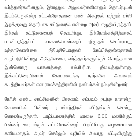
வர்த்தகர்களினதும், இராணுவ அலுவலர்களினதும் தொடர்புடன்
இடம்பெறுகின்ற சட்டவிரோதமான மண் அகழ்தல் மற்றும் ஏற்றி
இறக்குவது தொர்பாக கட்டுரையொன்றை அவர் எழுதியிருந்தார்.
இந்தக் கட்டுரையைத் தொடர்ந்து, இந்நோக்கத்திற்காகப்
பயன்படுத்தப்பட்ட வாகனமொன்றைப் பறிமுதல் செய்யுமாறு
உத்தரவொன்றை நீதிபதியொருவர் பிறப்பித்துள்ளதாகக்
கூறப்படுகின்றது. அதேவேளை, வர்த்தகர்களுக்குச் சொந்தமான
இன்னொரு வாகனத்தை எல்.ரி.ரி.ஈ. தீவைத்துள்ளது.
இக்கட்டுரையினால் கோபமடைந்த நபர்களே அவரைக்
கடத்தியவர்கள் என ராமச்சந்திரனின் நண்பர்கள் நம்புகின்றனர்.
நேரில் கண்ட சாட்சிகளின் பிரகாரம், சம்பவம் நடந்த நாளன்று
வேலையின் பின்னர் ராமச்சந்திரன் வீட்டுக்குச் சென்று
கொண்டிருந்தார். யாழ்ப்பாணத்தில் மாலை 6.00 மணிக்குப்
பின்னர் ஊரடங்குச் சட்டமொன்றைப் பிறப்பிப்பது வழமையான
காரியமாகும். அவர் செல்லும் வழியில் அவரது வீட்டிலிருந்து