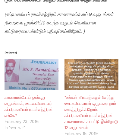
ருகி பெர்னாண்டோ மற்றும் சுவாஸ்திகா அருள்லிங்கம்
(சுப்ரமணியம் ராமச்சந்திரம் காணாமல்போய் 9 வருடங்கள்
நிறைவை முன்னிட்டு கடந்த வருடம் வௌியான
கட்டுரையை மீண்டும் பதிவுசெய்கிறோம். )
Related
காணாமல்போய் ஒன்பது
“உங்கள் கிராமத்தைச் சேர்ந்த
வருடங்கள்; ஊடகவியலாளர்
ஊடகவியலாளர் ஒருவரை நாம்
சுப்பிரமணியம் ராமச்சந்திரன்
வைத்திருக்கிறோம்:
எங்கே?
சுப்பிரமணியம் ராமச்சந்திரன்
February 23, 2016
காணாமலாக்கப்பட்டு இன்றோடு
In "ஊடகம்"
12 வருடங்கள்
February 15, 2019