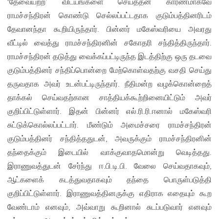
‘தேவையற்ற’ விடயங்களை செய்ததன் காரணமாகவே
ராமச்சந்திரன் கொண்டு செல்லப்பட்டதாக குடும்பத்தினரிடம்
தேவானந்தா கூறியிருந்தார். பின்னர் மகேஸ்வரியை அவரது
வீட்டில் வைத்து ராமச்சந்திரனின் சகோதரி சந்தித்திருந்தார்.
ராமச்சந்திரன் தடுத்து வைக்கப்பட்டிருந்த இடத்திற்கு ஒரு தடவை
குடும்பத்தினர் சந்திப்பொன்றை மேற்கொள்வதற்கு வசதி செய்து
தருவதாக அவர் உடன்பட்டிருந்தார். நீதிமன்ற வழக்கொன்றைத்
தாக்கல் செய்வதற்கான சாத்தியக்கூற்றினையிட்டும் அவர்
குறிப்பிட்டுள்ளார். இதன் பின்னர் எல்.ரி.ரி.ஈனால் மகேஸ்வரி
சுட்டுக்கொல்லப்பட்டார். மீண்டும் அமைச்சரை ராமச்சந்திரன்
குடும்பத்தினர் சந்தித்ததுடன், அவருக்கும் ராமச்சந்திரனின்
தந்தைக்கும் இடையில் வாக்குவாதமொன்று வெடித்தது.
இராணுவத்துடன் சேர்ந்து ஈ.பி.டி.பி. வேலை செய்வதாகவும்,
ஆட்களைக் கடத்துவதாகவும் தந்தை பொருள்படுத்தி
குறிப்பிட்டுள்ளார். இராணுவத்தினருக்கு எதிராக எதையும் கூற
வேண்டாம் எனவும், அவ்வாறு கூறினால் சுடப்படுவார் எனவும்