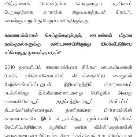
உரித்தினைக் கொண்டுள்ள பொருளாதார உதவியைப்
பெறுவதற்காக அரசாங்க அலுவலகத்துடன் தொடர்பு
கொள்ளுமாறு அது மேலும் பணித்திருந்தது.
காணாமல்போகச் செய்தல்களுக்கும்
,
ஊடகங்கள் மீதான
தாக்குதல்களுக்கு தண்டனையிலிருந்து விலக்கீட்டுரிமை
எப்பொழுது முடிவுக்கு வரும்
?
2010 ஜனவரியில் காணாமல்போன சிங்கள ஊடகவியலாளர்
பிரகீத் எக்னெலிகொடவின் விடயத்தையிட்டு கைதுகள்
மேற்கொள்ளப்பட்டதுடன், நீதிமன்றத்தில் விசாரணையும்
நடக்கின்றது. இவ்விசாரணையானது பெரிதுமே அவரது
மனைவியினாலும், குடும்பத்தினராலும் செய்யப்பட்ட
திடசங்கற்பத்திலானதும், துணிகரமான பிரச்சாரத்தின்
காரணமாகவுமே இடம் பெறுகின்றது. முன்னணி ஆங்கிலச்
செய்திப்பத்திரிகை ஆசிரியர் லசந்த விக்கிரமதுங்கவின்
கொலையை விசாரிப்பதற்கு அரசாங்கத்தினால் சில பகிரங்கமான