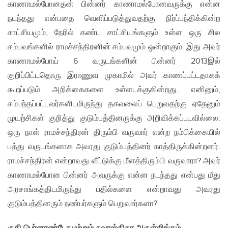
காணாமல்போனதன் பின்னர் காணாமல்போனவருக்கு என்ன
நடந்தது என்பதை வெளிப்படுத்துவதற்கு நிர்ப்பந்திக்கின்ற
சாட்சியமும், நேரில் கண்ட சாட்சியங்களும் உள்ள ஒரு சில
சம்பவங்களில் ராமச்சந்திரனின் சம்பவமும் ஒன்றாகும். இது அவர்
காணாமல்போய் 6 வருடங்களின் பின்னர் 2013இல்
குறிப்பிட்டதொரு இராணுவ முகாமில் அவர் காணப்பட்டதாகக்
கூறப்படும் அறிக்கைகளை உள்ளடக்குகின்றது. எனினும்,
சம்பந்தப்பட்டவர்களிடமிருந்து தகவலைப் பெறுவதற்கு ஏதேனும்
முயற்சிகள் குறித்து குடும்பத்தினருக்கு அறிவிக்கப்படவில்லை.
ஒரு நாள் ராமச்சந்திரன் திரும்பி வருவார் என்ற நம்பிக்கையில்
பத்து வருடங்களாக அவரது குடும்பத்தினர் காத்திருக்கின்றனர்.
ராமச்சந்திரன் என்றாவது வீட்டுக்கு மீளத்திரும்பி வருவாரா? அவர்
காணாமல்போன பின்னர் அவருக்கு என்ன நடந்தது என்பது மீது
அரசாங்கத்திடமிருந்து பதில்களை என்றாவது அவரது
குடும்பத்தினரும் நண்பர்களும் பெறுவார்களா?