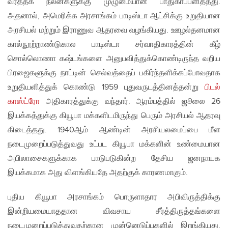
வர்த்தக நலன்களுக்கு முழுமையான பாதுகாப்பளித்தது.
அதனால், அமெரிக்க அரசாங்கம் பாடிஸ்டா ஆட்சிக்கு உறுதியான
அரசியல் மற்றும் இராணுவ ஆதரவை வழங்கியது. ஊழல்தனமான
கால்நூற்றாண்டுகால பாடிஸ்டா சர்வாதிகாரத்தின் கீழ்
சொல்லொணா கஷ்டங்களை அனுபவித்துக்கொண்டிருந்த வறிய
பிரஜைகளுக்கு நாட்டின் செல்வத்தைப் பகிர்ந்தளிக்கப்போவதாக
உறுதியளித்துக் கொண்டு 1959 புதுவருடத்தினத்தன்று
பிடல்
காஸ்ட்ரோ
அதிகாரத்துக்கு வந்தார். ஆரம்பத்தில் ஜூலை 26
இயக்கத்துக்கு கியூபா மக்களிடமிருந்து பெரும் அரசியல் ஆதரவு
கிடைத்தது. 1940ஆம் ஆண்டின் அரசியலமைப்பை மீள
நடைமுறைப்படுத்துவது உட்பட கியூபா மக்களின் உண்மையான
அபிலாசைகளுக்காக பாடுபடுகின்ற தேசிய ஜனநாயக
இயக்கமாக அது விளங்கியதே அதற்குக் காரணமாகும்.
புதிய கியூபா அரசாங்கம் பொருளாதார அபிவிருத்திக்கு
இன்றியமையாததான விவசாய சீர்த்திருத்தங்களை
நடைமுறைப்படுத்துவதற்கான முன்னெடுப்புகளில் இறங்கியது.