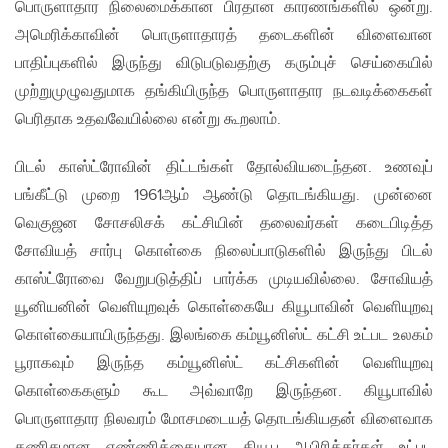
பொருளாதார நிலைமைக்கான பிரதான காரணங்களில் ஒன்று.
அமெரிக்காவின் பொருளாதாரத் தடைகளின் விளைவான
பாதிப்புகளில் இருந்து விடுபடுவதற்கு கரும்புச் செய்கையில்
முற்றுமுழுவதுமாக தங்கியிருந்த பொருளாதார நடவடிக்கைகள்
பெரிதாக உதவவேயில்லை என்று கூறலாம்.
பிடல் காஸ்ட்ரோவின் திட்டங்கள் தோல்வியடைந்தன. உணவுப்
பங்கீட்டு முறை 1961ஆம் ஆண்டு தொடங்கியது. முன்னை
வெகுஜன சோசலிசக் கட்சியின் தலைவர்கள் கடைபிடித்த
சோவியத் சார்பு கொள்கை நிலைப்பாடுகளில் இருந்து பிடல்
காஸ்ட்ரோவை வேறுபடுத்திப் பார்க்க முடியவில்லை. சோவியத்
யூனியனின் வெளியுறவுக் கொள்கையே கியூபாவின் வெளியுறவு
கொள்கையாயிருந்தது. இலங்கை கம்யூனிஸ்ட் கட்சி உட்பட உலகம்
பூராகவும் இருந்த கம்யூனிஸ்ட் கட்சிகளின் வெளியுறவு
கொள்கைகளும் கூட அவ்வாறே இருந்தன. கியூபாவில்
பொருளாதார நிலவரம் மோசமடையத் தொடங்கியதன் விளைவாக
கணிசமான எண்ணிக்கையான கியூப ஆபிரிக்கர்கள் உட்பட