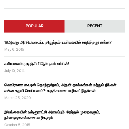
POPULAR
RECENT
19ஆவது அரசியலமைப்பு திருத்தம் உண்மையில் சாதித்தது என்ன?
May 6, 2015
கலியாணம் முடிஞ்சி 11ஆம் நாள் எய்ட்ஸ்!
July 10, 2014
கொரோனா வைரஸ் தொற்றுநோய், அதன் தாக்கங்கள் மற்றும் நீங்கள்
என்ன உதவி செய்யலாம்?: சுருக்கமான வழிகாட்டுதல்கள்
March 25, 2020
இலங்கையின் உள்ளூராட்சி அமைப்பும், தேர்தல் முறைகளும்,
நல்லாளுகைக்கான வழிகளும்
October 5, 2015