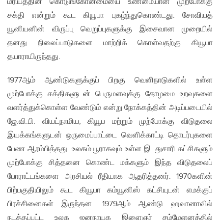
மரியத்தின் கொடுங்கோன்மையை உண்மையான முற்போக்கு
சக்தி என்றும் கூட கியூபா புகழ்ந்துகொண்டது. சோவியத்
யூனியனின் விருப்பு வெறுப்புகளுக்கு இசைவான முறையில்
தனது நிலைப்பாடுகளை மாற்றிக் கொள்வதற்கு கியூபா
தயாராயிருந்தது.
1977ஆம் ஆண்டுகளுக்குப் பிறகு வெளிநாடுகளில் உள்ள
முற்போக்கு சக்திகளுடன் பெருமளவுக்கு தோழமை உறவுகளை
வளர்த்துக்கொள்ள வேண்டும் என்று நோக்கத்தின் அடிப்படையில்
ஜே.வி.பி. வியட்நாமிய, கியூப மற்றும் முற்போக்கு விடுதலை
இயக்கங்களுடன் ஒருமைப்பாட்டை வெளிக்காட்டி தொடர்புகளை
பேண ஆரம்பித்தது. உலகம் பூராகவும் உள்ள இடதுசாரி கட்சிகளும்
முற்போக்கு சித்தனை கொண்ட மக்களும் இந்த விடுதலைப்
போராட்டங்களை அரசியல் ரீதியாக ஆதரித்தனர். 1970களின்
பிற்பகுதியிலும் கூட கியூபா கம்யூனிஸ் கட்சியுடன் எமக்குப்
பிரச்சினைகள் இருந்தன. 1979ஆம் ஆண்டு ஹவானாவில்
நடத்தப்பட்ட உலக ஜனநாயக இளைஞர் சம்மேளனத்தில்