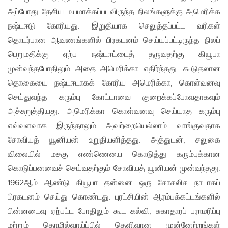
அப்போது தேசிய மயமாக்கப்படவிருந்த நிலங்களுக்கு அமெரிக்க
நஷ்டஈடு கோரியது. இறுதியாக செலுத்தப்பட்ட வரிகள்
தொடர்பான ஆவணங்களில் பிரகடனம் செய்யப்பட்டிருந்த நிலப்
பெறுமதிக்கு ஏற்ப நஷ்டஈட்டைத் தருவதற்கு கியூபா
முன்வந்தபோதிலும் அதை அமெரிக்கா எதிர்ந்தது. கூடுதலான
தொகையை நஷ்டஈடாகக் கோரிய அமெரிக்கா, கொள்வனவு
செய்துவந்த கரும்பு கோட்டாவை குறைக்கப்போவதாகவும்
அச்சுறுத்தியது. அமெரிக்கா கொள்வனவு செய்யாத கரும்பு
எவ்வளவாக இருந்தாலும் அவற்றையெல்லாம் வாங்குவதாக
சோவியத் யூனியன் உறுதியளித்தது. அத்துடன், சலுகை
விலையில் மசகு எண்ணெயை கொடுத்து கரும்புக்கான
கொடுப்பனவைச் செய்வதற்கும் சோவியத் யூனியன் முன்வந்தது.
1962ஆம் ஆண்டு கியூபா தன்னை ஒரு சோசலிச நாடாகப்
பிரகடனம் செய்து கொண்டது. புரட்சியின் ஆரம்பக்கட்டங்களில்
பின்னடைவு ஏற்பட்ட போதிலும் கூட கல்வி, சுகாதாரப் பராமரிப்பு
மற்றும் தொழில்வாய்ப்பில் தெளிவான முன்னேற்றங்கள்