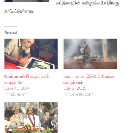
கட்டுரையின் தமிழாக்கமே இங்கு
தரப்பட்டுள்ளது.
Related
கோர்டாவால் இன்னும் உயிர்
காசா, ஈரான், இஸ்ரேல் மோதல்
வாழும் ‘சே’
மற்றும் நாம்
June 13, 2014
July 2, 2025
In "கட்டுரை"
In "Constitution"