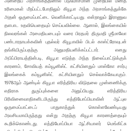
அன்றைய அரசாங்கத்தினால் படுமோசமான முறையில் மனித
உரிமைகள் மீறப்பட்டபோதிலும் கியூபா அந்த அரசாங்கத்துக்கே
அதன் ஒருமைப்பாட்டை வெளிக்காட்டியது. என்றாலும் இராணுவ
தளபாட உதவியெதையும் செய்யவில்லை. ஆனால், இலங்கையில்
நிலவரங்கள் அமைதியடையும் வரை பிரதமர் திருமதி ஶ்ரீமாவோ
பண்டாரநாயக்கவின் புதல்வர் கியூபாவில் பிடல் காஸ்ட்ரோவுடன்
தங்கியிருப்பதற்கு அனுமதியளிக்கப்பட்டார். எனது
அபிப்பிராயத்தின்படி, கியூபா எடுத்த அந்த நிலைப்பாட்டுக்குக்
காரணம், சோவியத் கம்யூனிஸ்ட் கட்சியினதும் மாஸ்கோ சார்பு
இலங்கைக் கம்யூனிஸ்ட் கட்சியினதும் செல்வாக்கேயாகும்.
1978ஆம் ஆண்டில் கியூபா எரித்திரிய விடுதலை முன்னணிக்கு
எதிராக துருப்புக்களை அனுப்பியது. எரித்திரிய
பிரிவினைவாதிகளிடமிருந்து எத்தியோப்பியாவின் ஆட்புல
ஒருமைப்பாட்டைப் பாதுகாத்துக் கொள்ளவேண்டியது
அவசியமாயிருந்தது என்று அதற்கு கியூபா காரணத்தையும்
கூறிக்கொண்டது. எத்தியோப்பியா ஆட்சியாளர் மெங்கிட்சு