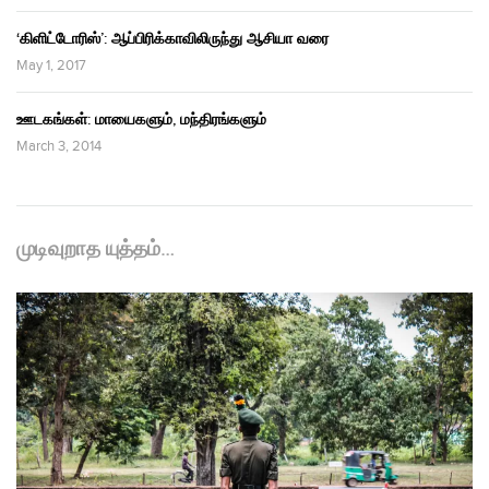
‘கிளிட்டோரிஸ்’: ஆப்பிரிக்காவிலிருந்து ஆசியா வரை
May 1, 2017
ஊடகங்கள்: மாயைகளும், மந்திரங்களும்
March 3, 2014
முடிவுறாத யுத்தம்…