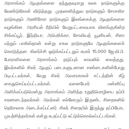
அரசாங்கம் ஆயுதங்களை தந்துதவுமாறு உலக நாடுகளுக்கு
வேண்டுகோள் விடுத்தது. முதலாளித்துவ நாடுகளும் சோசலிச
நாடுகளும் அணிசேரா நாடுகளும் இலங்கைக்கு ஆயுதங்களை
வழங்கின. அரசியல் ரீதியில் வேறுபட்டவையாக விளங்குகின்ற
சிங்கப்பூர், இந்தியா, அமெரிக்கா, சோவியத் யூனியன், சீனா
மற்றும் பாகிஸ்தான் என்று சகல நாடுகளுமே ஆயுதங்களைக்
கொடுத்தன. கிளர்ச்சி ஒடுக்கப்பட்டதும் சுமார் 15,000 ஜே.வி.பி.
போராளிகளை அரசாங்கம் தடுப்புக் காவலில் வைத்தது.
இவர்களில் சிலர் ஆயுதப் படைகளுடனான சண்டைகளின்போது
பிடிபட்டவர்கள், வேறு சிலர் அவசரகாலச் சட்டத்தின் கீழ்
கைதுசெய்யப்பட்டவர்கள், ஏனையோர் மன்னிப்பு
அளிக்கப்படுமென்று அரசாங்கம் அளித்த உறுதிமொழியை நம்பி
சரணடைந்தவர்கள். அவர்கள் எல்லோரும் இருண்ட சிறைகளில்
நெரிசலாக அடைக்கப்பட்னர். சிலர் சிறையில் இருந்து தப்பியோட
முயற்சித்தார்கள் என்று கூறப்பட்டு சுட்டுக்கொல்லப்பட்டார்கள்.